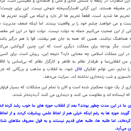
 این انتظارات در رابطه با مسائل مادی و مالی و اقتصادی و معیشتی است. مردم
ر مضیقه هستند. این گرانی افسارگسیخته شوخی نیست. این برای چیست؟
حریم ها شدید است، قطعاً تحریم ها اثر دارد و اینکه می گویند تحریم ها اث
ت و می خواهند چشم خود را بر واقعیت ببندند. اما اینکه ضعف مدیریت 
قتی از این صحبت می‌کنیم حمله به دولت نیست. دولت تنها در این امر مقص
هماهنگ نباشند، همین که همه به جان هم بیفتند، قوا با هم درگیر با
است. مگر بودجه برای مملکت دیگری است که این چنین گروکشی می‌کنن
ر این مملکت اسلامی چه معنایی دارد؟ نتیجه این، ریزش است. برای کسی
ن من انقلابی‌نما و طرفدار نظام به ظاهر و کارگزار نظام که بی‌اساس یا لااق
را ندارم، نمی توانم تفکیکی
قائل
شود، به انقلاب و مذهب و بزرگانی که جز
لسوزی و شب زنده‌داری نداشته اند، سرایت می‌دهد.
اری از یک جهت محکم‌تر شده است و الان با تمام این مشکلات که بسیار فراوا
ه ایستاده اند و مقاومت می کنند و دینداری می کنند آب‌دیده‌تر شدند.
ی ما در این مدت چطور بودند؟ بعد از انقلاب حوزه های ما خوب رشد کرده اند 
گویند حوزه ها به رغم اینکه خیلی هم از لحاظ علمی پیشرفت کردند و از لحاظ ا
رده‌اند، اما طلبه ها، طلبه های قدیم نیستند و به قول معروف ملاهای شنا
ن می‌آید.