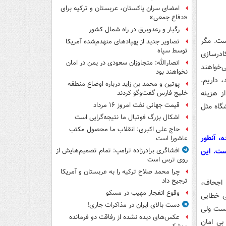
امضای سران پاکستان، عربستان و ترکیه برای
«دفاع جمعی»
رگبار و رعدوبرق در راه شمال کشور
ست. مگر
تصاویر جدید از پهپادهای منهدم‌شده آمریکا
توسط سپاه
ادرسازی
انصارالله: متجاوزان سعودی در یمن در امان
‌خواهند
نخواهند بود
 داریم.
پوتین و محمد بن زاید درباره اوضاع منطقه
ز هزینه
خلیج فارس گفت‌وگو کردند
قیمت جهانی نفت امروز ۱۶ مرداد
شگاه مثل
اشکال بزرگ فوتبال ما نتیجه‌گرایی است
حاج علی اکبری: انقلاب ما محصول مکتب
، آنطور
عاشورا است
ست. این
افشاگری برادرزاده ترامپ: تمام تصمیم‌هایش از
روی ترس است
چرا محمد صلاح ترکیه را به عربستان و آمریکا
ترجیح داد
 اجحاف،
وقوع انفجار مهیب در مسکو
ی خطایی
دست بالای ایران در مذاکرات جاری!
یست ولی
عکس‌های دیده نشده از رفاقت دو فرمانده‌
بی امان