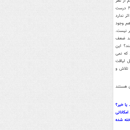
 از نظر
! درست
ر ندارد
هم وجود
ر نیست.
شند ضعف
د؟ این
 که نمی
ل لیاقت
 تلاش و
ن هستند
یا خیر؟
مکاناتی
خته شده