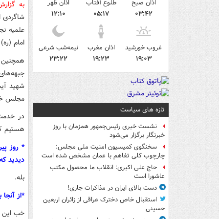
اذان صبح
طلوع آفتاب
اذان ظهر
به گزار
۱۲:۱۰
۰۵:۱۷
۰۳:۴۲
شاگردی ا
علمیه نج
امام (ره)
غروب خورشید
اذان مغرب
نیمه‌شب شرعی
۲۳:۲۲
۱۹:۲۳
۱۹:۰۳
همچنین ب
جبهه‌های 
شهید آیت
مجلس خبر
تازه های سیاست
در خدمت 
نشست خبری رئیس‌جمهور همزمان با روز
هستیم که
خبرنگار برگزار می‌شود
* روز پی
سخنگوی کمیسیون امنیت ملی مجلس:
چارچوب کلی تفاهم با عمان مشخص شده است
دیدید که ا
حاج علی اکبری: انقلاب ما محصول مکتب
عاشورا است
بله.
دست بالای ایران در مذاکرات جاری!
*از آنجا ب
استقبال خاص دخترک عراقی از زائران اربعین
حسینی
خب این ا