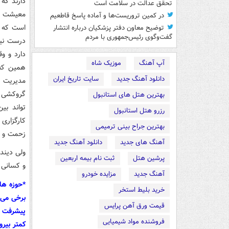
دارند که
تحقق عدالت در سلامت است
معیشت د
در کمین تروریست‌ها و آماده پاسخ قاطعیم
است که ت
توضیح معاون دفتر پزشکیان درباره انتشار
گفت‌وگوی رئیس‌جمهوری با مردم
درست نیس
دارد و و
آپ آهنگ
موزیک شاه
همین که 
دانلود آهنگ جدید
سایت تاریخ ایران
مدیریت 
گروکشی د
بهترین هتل های استانبول
تواند بی
رزرو هتل استانبول
کارگزاری 
بهترین جراح بینی ترمیمی
زحمت و د
آهنگ های جدید
دانلود آهنگ جدید
ولی دیند
پرشین هتل
ثبت نام بیمه اربعین
و کسانی ک
آهنگ جدید
مزایده خودرو
*حوزه ها
خرید بلیط استخر
برخی می 
قیمت ورق آهن پرایس
پیشرفت ک
فروشنده مواد شیمیایی
کمتر بیرو