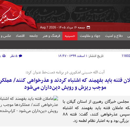
جمعه ۱۶ مرداد ۱۴۰۵ -
Aug 7 2026
ی
دفاع و امنیت
جهاد و مقاومت
حسینیه
فرهنگ و هنر
جامعه
اقتصاد
عکس و ف
1183
تاریخ انتشار:
۱ اسفند ۱۳۹۹ - ۱۸:۴۷
۵ نظر
چ
آیت الله حسینی اشکوری در برنامه دست‌خط عنوان کرد:
ان فتنه باید بفهمند که اشتباه کردند و عذرخواهی کنند/ عملکر
موجب ریزش و رویش دین‌داران می‌شود
 مجلس خبرگان رهبری از استان گیلان با
نکه عاملان فتنه باید بفهمند که اشتباه
کردند، سپس عذرخواهی کنند، گفت: فتنه ۸۸
رگی بود و به اعتبار نظام لطمه زد.