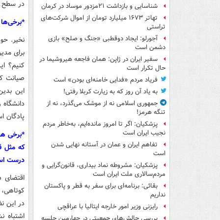
در سطح ج
شناسایی و بازداشت ۲۱مزدور موساد در کرمان
تهاتر ۱۶۷۳ میلیارد تومان از اموال شرکت‌های
*برخی‌ها 
تراستی
آجورلو: ایجاد دوقطبی «جنگ و صلح‌» بازی
نخیر. حو
دشمن است
برای مدی
سفیر ایران در ژاپن: همان فاجعه هیروشیما در
کنیم؟ ای
حال تکرار است
صیانت کن
فریاد مردم «فدایی خامنه‌ای بودن» است
این بدین
به یاد آن روز که به زیارت کربلا رفتی!
دانشگاه ر
جمهوری اسلامی نه از موشک می‌گذرد، نه از
تنگه هرمز!
پادگان ا
پزشکیان: اگر تا امروز مانده‌ایم، به‌خاطر مردم
نجیب ایران است
*برخی هم
تفاهم ایران و عمان در آستانه نهایی شدن
که مثل ق
است
درست ا
پزشکیان: مشروطه نماد بیداری، قانون‌گرایی و
مردم‌سالاری ملت ایران است
اقتضای د
بقائی: برنامه‌ای برای سفر به قطر و پاکستان
کوتاهی، 
نداریم
در این ن
رایزنی وزیر امور خارجه ایتالیا با عراقچی
اشتباه ن
بررسی چالش‌های جمعیتی در چهارمین جلسه