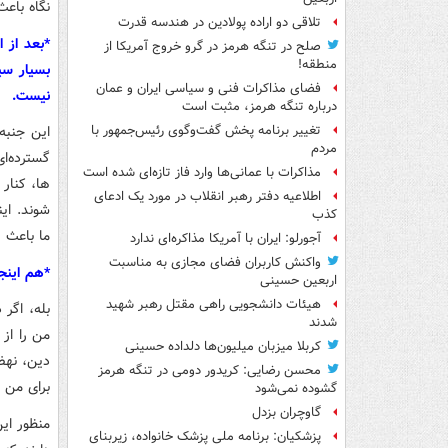
نگاه باعث
تلاقی دو اراده پولادین در هندسه قدرت
*بعد از 
صلح در تنگه هرمز در گرو خروج آمریکا از
منطقه!
بسیار سی
فضای مذاکرات فنی و سیاسی ایران و عمان
نیست.
درباره تنگه هرمز، مثبت است
این جنبه
تغییر برنامه پخش گفت‌وگوی رئیس‌جمهور با
مردم
گسترده‌ا
مذاکرات با عمانی‌ها وارد فاز تازه‌ای شده است
ها، کنار 
اطلاعیه دفتر رهبر انقلاب در مورد یک ادعای
شوند. ای
کذب
ما باعث 
آجورلو: ایران با آمریکا مذاکره‌ای ندارد
واکنش کاربران فضای مجازی به مناسبت
*هم اینج
اربعین حسینی
هیئات دانشجویی راهی مقتل رهبر شهید
بله، اگر
شدند
من را از
کربلا میزبان میلیون‌ها دلداده حسینی
دین، نهض
محسن رضایی: کریدور دومی در تنگه هرمز
برای من 
گشوده نمی‌شود
گاوچران بزدل
منظور این
پزشکیان: برنامه ملی پزشک خانواده، زیربنای