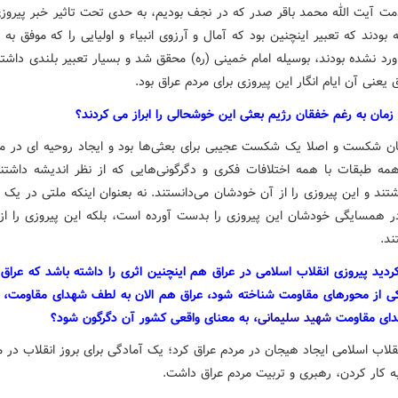
مت آیت الله محمد باقر صدر که در نجف بودیم، به حدی تحت تاثیر خبر پیروزی
ه بودند که تعبیر اینچنین بود که آمال و آرزوی انبیاء و اولیایی را که موفق به 
ورد نشده بودند، بوسیله امام خمینی (ره) محقق شد و بسیار تعبیر بلندی داشتن
 یعنی آن ایام انگار این پیروزی برای مردم عراق بود.
زمان به رغم خفقان رژیم بعثی این خوشحالی را ابراز می کردند؟
ان شکست و اصلا یک شکست عجیبی برای بعثی‌ها بود و ایجاد روحیه ای در م
همه طبقات با همه اختلافات فکری و دگرگونی‌هایی که از نظر اندیشه داشتن
تند و این پیروزی را از آن خودشان می‌دانستند. نه بعنوان اینکه ملتی در یک
 در همسایگی خودشان این پیروزی را بدست آورده است، بلکه این پیروزی را از
ند.
ردید پیروزی انقلاب اسلامی در عراق هم اینچنین اثری را داشته باشد که عراق
کی از محورهای مقاومت شناخته شود، عراق هم الان به لطف شهدای مقاومت
دای مقاومت
شهید سلیمانی
، به معنای واقعی کشور آن دگرگون شود؟
قلاب اسلامی ایجاد هیجان در مردم عراق کرد؛ یک آمادگی برای بروز انقلاب در م
به کار کردن، رهبری و تربیت مردم عراق داشت.