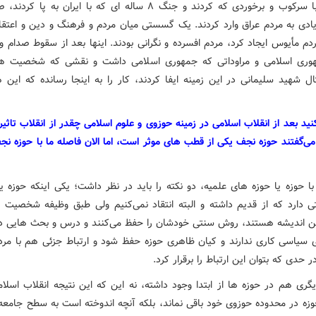
بعثی‌ها با سرکوب و برخوردی که کردند و جنگ ۸ ساله ای که با ایران به پ
ادی به مردم عراق وارد کردند. یک گسستی میان مردم و فرهنگ و دین و اعتقاد
دم مأیوس ایجاد کرد، مردم افسرده و نگرانی بودند. اینها بعد از سقوط صدام و 
هوری اسلامی و مراوداتی که جمهوری اسلامی داشت و نقشی که شخصیت ها
ال شهید سلیمانی در این زمینه ایفا کردند، کار را به اینجا رسانده که این ه
نید بعد از انقلاب اسلامی در زمینه حوزوی و علوم اسلامی چقدر از انقلاب تاثیر
می‌گفتند حوزه نجف یکی از قطب های موثر است، اما الان فاصله ما با حوزه نج
با حوزه یا حوزه های علمیه، دو نکته را باید در نظر داشت؛ یکی اینکه حوزه ی
 دارد که از قدیم داشته و البته انتقاد نمی‌کنیم ولی طبق وظیفه شخصیت 
ین اندیشه هستند، روش سنتی خودشان را حفظ می‌کنند و درس و بحث هایی دار
 سیاسی کاری ندارند و کیان ظاهری حوزه حفظ شود و ارتباط جزئی هم با مرد
ر حدی که بتوان این ارتباط را برقرار کرد.
یگری هم در حوزه ها از ابتدا وجود داشته، نه این که این نتیجه انقلاب اسلام
وزه در محدوده حوزوی خود باقی نماند، بلکه آنچه اندوخته است به سطح جامعه ب