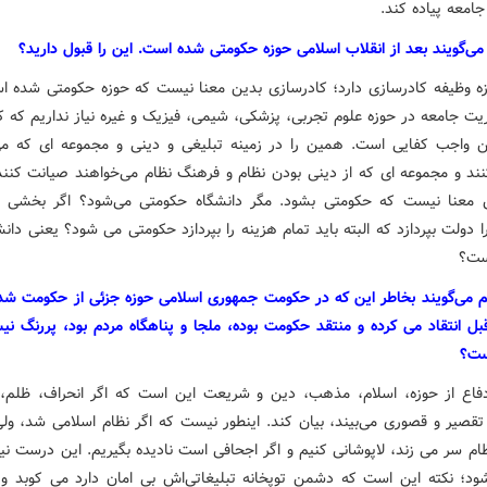
امعه پیاده کند.
می‌گویند بعد از انقلاب اسلامی حوزه حکومتی شده است. این را قبول دارید؟
زه وظیفه کادرسازی دارد؛ کادرسازی بدین معنا نیست که حوزه حکومتی شده ا
ریت جامعه در حوزه علوم تجربی، پزشکی، شیمی، فیزیک و غیره نیاز نداریم که ک
ن واجب کفایی است. همین را در زمینه تبلیغی و دینی و مجموعه ای که می
ند و مجموعه ای که از دینی بودن نظام و فرهنگ نظام می‌خواهند صیانت کنند،
 معنا نیست که حکومتی بشود. مگر دانشگاه حکومتی می‌شود؟ اگر بخشی ا
ا دولت بپردازد که البته باید تمام هزینه را بپردازد حکومتی می شود؟ یعنی دان
ست؟
 می‌گویند بخاطر این که در حکومت جمهوری اسلامی حوزه جزئی از حکومت شده
بل انتقاد می کرده و منتقد حکومت بوده، ملجا و پناهگاه مردم بود، پررنگ نی
ست؟
فاع از حوزه، اسلام، مذهب، دین و شریعت این است که اگر انحراف، ظلم،
تقصیر و قصوری می‌بیند، بیان کند. اینطور نیست که اگر نظام اسلامی شد، ول
ظام سر می زند، لاپوشانی کنیم و اگر اجحافی است نادیده بگیریم. این درست ن
شود؛ نکته این است که دشمن توپخانه تبلیغاتی‌اش بی امان دارد می کوبد و 