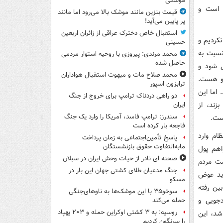
موشکی
ه است و
قیمت بنزین مانند موشک بالا می‌رود اما مانند
پر پایین می‌آید!
استقبال خاص دخترک عراقی از زائران اربعین
نکردیم و
حسینی
نسبت به
محمد مرندی: پیروزی با روحیه استوار مردمی
حاصل شده
 شود و
محمد صلاح مات و مبهوت استقبال هواداران
 و هست.
ترابزون اسپور
 اما این
دو راهی دردناک ترامپ برای خروج از جنگ
زند، از
ایران
سندرز: ترامپ فاسد، آمریکا را وارد یک جنگ
ست.
فاجعه بار کرده است
ام وارد
پاسخ تأمین‌اجتماعی به زمان پرداخت
مابه‌التفاوت حقوق بازنشستگان
اهم پول
صحنه ای نادر از حیات وحش ایران در سبلان
ست مردم
جنگ مدعیان طلای کشتی جهان این بار در
اید عوض
مسکو
ین رفته
سوخو۳۵ با این موشک‌ها به ناوهای‌جنگی
جویی و
حمله می‌کند
روسیه: به ۳ کشتی اوکراین حمله و ۲۰۳ پهپاد
شد، این
را سرنگون کردیم