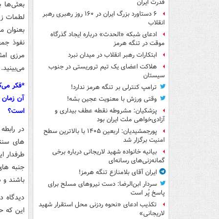
قدرت ایران
۶ دستاورد بزرگ ایران در ۱۶۰ روز رهبری رهبر
لطمات زی
انقلاب
بعنوان مر
ادعای شبکه «الحدث» درباره ایجاد گذرگاه
نفوذ جم
موقت در تنگه هرمز
مرزی امث
ابتکارات رهبر انقلاب در میدان نبرد
هلاکت اعضای یک تیم تروریستی در جنوب
می‌بینید.
سیستان
*فکر می‌ک
ترامپ کنترلی بر تنگه هرمز ندارد!
آن زمان 
وقتی ورزش با معنویت عجین بشه!
است؟
پزشکیان: مشروطه نقطه عطف بیداری و
آزادی‌خواهی ملت ایران بود
در رابطه 
پورجمشیدیان: اربعین ۱۴۰۵ با بالاترین سطح
امنیت برگزار شد
های سنتی
بیانیه خانواده شهید لاریجانی درباره برخی
طرفدار ا
گمانه‌زنی‌های رسانه‌ای
جنبه های
ایران آقای بلامنازع تنگه هرمز!
باشند و د
سردار ابن‌الرضا: دست نیروهای مسلح برای
پاسخ پُر است
دیدگاه د
تکذیب ادعای «نحوه ردزنی محل استقرار شهید
این که ح
لاریجانی»