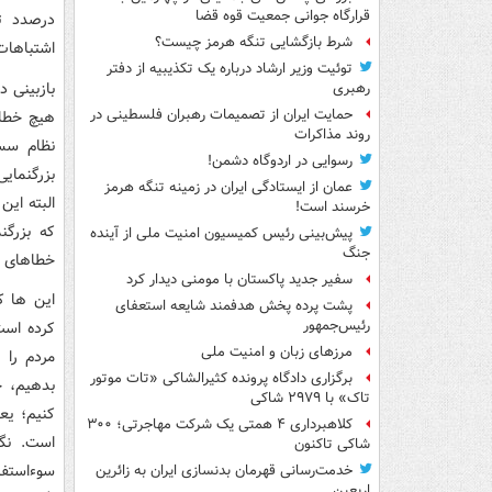
قرارگاه جوانی جمعیت قوه قضا
درصدد تف
شرط بازگشایی تنگه هرمز چیست؟
اشتباهات
توئیت وزیر ارشاد درباره یک تکذیبیه از دفتر
بازبینی د
رهبری
حمایت ایران از تصمیمات رهبران فلسطینی در
هیچ خطای
روند مذاکرات
نظام سس
رسوایی در اردوگاه دشمن!
بزرگنمای
عمان از ایستادگی ایران در زمینه تنگه هرمز
البته این
خرسند است!
که بزرگن
پیش‌بینی رئیس کمیسیون امنیت ملی از آینده
جنگ
خطاهای ب
سفیر جدید پاکستان با مومنی دیدار کرد
این ها ک
پشت پرده پخش هدفمند شایعه استعفای
رئیس‌جمهور
کرده است
مرزهای زبان و امنیت ملی
مردم را 
برگزاری دادگاه پرونده کثیرالشاکی «تات موتور
بدهیم، خ
تاک» با ۲۹۷۹ شاکی
کنیم؛ یع
کلاهبرداری ۴ همتی یک شرکت مهاجرتی؛ ۳۰۰
است. نگ
شاکی تاکنون
سوءاستفا
خدمت‌رسانی قهرمان بدنسازی ایران به زائرین
اربعین