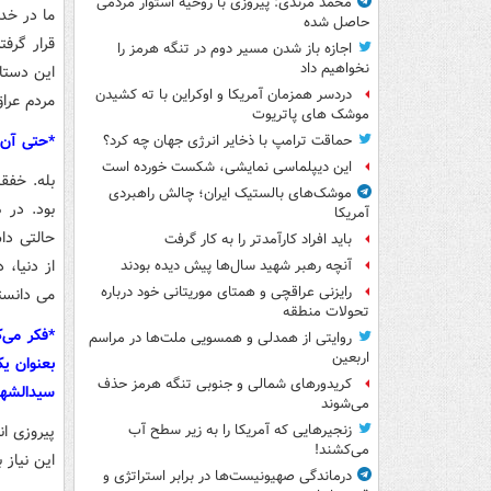
محمد مرندی: پیروزی با روحیه استوار مردمی
ما در خد
حاصل شده
قرار گرفت
اجازه باز شدن مسیر دوم در تنگه هرمز را
نخواهیم داد
این دستا
دردسر همزمان آمریکا و اوکراین با ته کشیدن
مردم عراق
موشک های پاتریوت
*حتی آن 
حماقت ترامپ با ذخایر انرژی جهان چه کرد؟
این دیپلماسی نمایشی، شکست خورده است
بله. خفق
موشک‌های بالستیک ایران؛ چالش راهبردی
بود. در 
آمریکا
حالتی داش
باید افراد کارآمدتر را به کار گرفت
از دنیا،
آنچه رهبر شهید سال‌ها پیش دیده بودند
رایزنی عراقچی و همتای موریتانی خود درباره
می دانست
تحولات منطقه
*فکر می‌ک
روایتی از همدلی و همسویی ملت‌ها در مراسم
اربعین
بعنوان ی
کریدورهای شمالی و جنوبی تنگه هرمز حذف
سیدالشه
می‌شوند
پیروزی ان
زنجیرهایی که آمریکا را به زیر سطح آب
می‌کشند!
این نیاز 
درماندگی صهیونیست‌ها در برابر استراتژی و