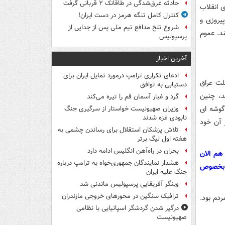
حادثه غرق‌شدگی در طاقانک ۲ قربانی گرفت
 انقلاب
کنترل کامل تنگه هرمز در دست ایران!
پیروزی و
شروع تلخ مدافع تیم ملی پس از جدایی از
د. عموم
پرسپولیس
آخرین اخبار
ادعای تکراری ترامپ درمورد تمایل ایران برای
لت عراق
دستیابی به توافق
د، چنین
گرد و غبار آسمان قم را تیره می‌کند
 گوشه ای
وزیران صهیونیست خواستار از سرگیری جنگ
نابودی غزه شدند
 آن خود
تلاش پزشکان استقلال برای رساندن چشمی به
هفته اول لیگ برتر
بحران در راه‌آهن انگلیس ادامه دارد
 هم الان
هشدار نمایندگان جمهوری‌خواه به ترامپ درباره
، بخصوص
جنگ علیه ایران
وینگر آفریقایی پرسپولیس ماندنی شد
ترافیک سنگین در محورهای خروجی مازندران
ردم بود.
درگیر شدن گردشگر اسپانیایی با نظامی
صهیونیست