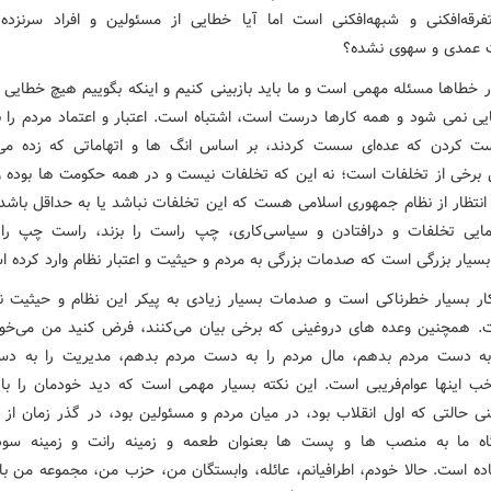
رقه‌افکنی و شبهه‌افکنی است اما آیا خطایی از مسئولین و افراد سرنزد
 عمدی و سهوی نشده؟
ر خطاها مسئله مهمی است و ما باید بازبینی کنیم و اینکه بگوییم هیچ خطایی 
ی نمی شود و همه کارها درست است، اشتباه است. اعتبار و اعتماد مردم را 
ت کردن که عده‌ای سست کردند، بر اساس انگ ها و اتهاماتی که زده می
ی برخی از تخلفات است؛ نه این که تخلفات نیست و در همه حکومت ها بوده
 انتظار از نظام جمهوری اسلامی هست که این تخلفات نباشد یا به حداقل باشد.
مایی تخلفات و درافتادن و سیاسی‌کاری، چپ راست را بزند، راست چپ را ب
سیار بزرگی است که صدمات بزرگی به مردم و حیثیت و اعتبار نظام وارد کرده ا
ار بسیار خطرناکی است و صدمات بسیار زیادی به پیکر این نظام و حیثیت نظ
. همچنین وعده های دروغینی که برخی بیان می‌کنند، فرض کنید من می‌خو
به دست مردم بدهم، مال مردم را به دست مردم بدهم، مدیریت را به د
ب اینها عوام‌فریبی است. این نکته بسیار مهمی است که دید خودمان را ب
نی حالتی که اول انقلاب بود، در میان مردم و مسئولین بود، در گذر زمان از ب
اه ما به منصب ها و پست ها بعنوان طعمه و زمینه رانت و زمینه سود
ده است. حالا خودم، اطرافیانم، عائله، وابستگان من، حزب من، مجموعه من با