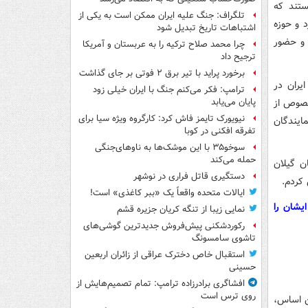
ستند که
تلگراف: جنگ علیه ایران ممکن است به یکی از
 و حوزه
اشتباهات تاریخ تبدیل شود
 و حضور
چرا محمد صلاح ترکیه را به عربستان و آمریکا
ترجیح داد
برخورد پراید با تیر برق ۲ فوتی بر جای گذاشت
یران در
ترامپ: فکر می‌کنم جنگ با ایران خیلی زود
بخصوص از
پایان می‌یابد
نیویورک تایمز فاش کرد: کارگروه ویژه سیا برای
ایندگان
تفرقه افکنی در کوبا
سوخو۳۵ با این موشک‌ها به ناوهای‌جنگی
حمله می‌کند
ن گیلان
دستگیری قاتل فراری در نوشهر
کردم.
ایالات متحده واقعاً یک «ببر کاغذی» است!
یشان را
نمایی زیبا از تنگه کریان جزیره قشم
رکوردشکنی پیش‌فروش جدیدترین گوشی‌های
تاشوی سامسونگ
استقبال خاص دخترک عراقی از زائران اربعین
حسینی
افشاگری برادرزاده ترامپ: تمام تصمیم‌هایش از
روی ترس است
ن اساس،