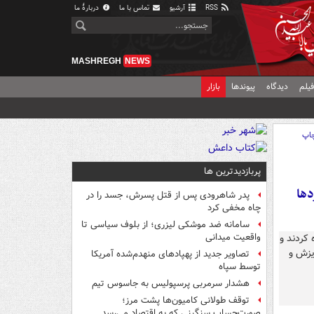
RSS
آرشیو
تماس با ما
دربارهٔ ما
MASHREGH
NEWS
یلم
دیدگاه
پیوندها
بازار
اپ
پربازدیدترین ها
دها
پدر شاهرودی پس از قتل پسرش، جسد را در
چاه مخفی کرد
سامانه ضد موشکی لیزری؛ از بلوف سیاسی تا
واقعیت میدانی
تصاویر جدید از پهپادهای منهدم‌شده آمریکا
توسط سپاه
هشدار سرمربی پرسپولیس به جاسوس تیم
توقف طولانی کامیون‌ها پشت مرز؛
صورت‌حساب سنگینی که به اقتصاد می‌رسد