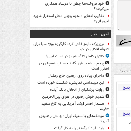
خود فروخته‌ها چطور با موساد همکاری
می‌کردند؟
تکذیب ادعای «نحوه ردزنی محل استقرار شهید
لاریجانی»
آخرین اخبار
نیویورک تایمز فاش کرد: کارگروه ویژه سیا برای
تفرقه افکنی در کوبا
کنترل کامل تنگه هرمز در دست ایران!
پرچم سیاه بر فراز گنبد حسینی همچنان در
اهتزاز است
بررسی: 0
ماجرای پیاده روی اربعین حاج رمضان
این دیپلماسی نمایشی، شکست خورده است
پاسخ
روایت پزشکیان از انحلال بانک آینده
شمیم خوش رضوی در هوای بین‌الحرمین
هشدار افسر ارشد آمریکایی به کاخ سفید
+فیلم
پاسخ
موشک‌های بالستیک ایران؛ چالش راهبردی
آمریکا
ت
باید افراد کارآمدتر را به کار گرفت