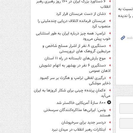
۶ دستاورد بزرگ ایران در ۱۶۰ روز رهبری رهبر
انقلاب
نسبت به
دشان از دست عربستان فرار کرد
را نديده
عربستان فرمانده ائتلاف دریایی چندملیتی را
منصوب کرد
ترامپ: همه چیز درباره ایران به طور استثنایی
خوب پیش می‌رود
دستگیری ۸ نفر از اشرار مسلح شاخص و
مرتبطین گروهک های تروریستی
موج بارش‌های تابستانه در راه ۱۱ استان
دستگیری ۶ نفر در بهشهر به اتهام تشویش
اذهان عمومی
درگیری لفظی ترامپ و هگزث بر سر کمبود
ذخایر موشکی
«کمانِ پرنده» چینی برای شکار کروزها به ایران
می‌آید
۸۰۰ سازۀ آمریکایی خاکستر شد
ونس: ایرانی‌ها مذاکره‌کنندگان سرسختی
هستند
دردسر جدید برای سرخپوشان
ابتکارات رهبر انقلاب در میدان نبرد