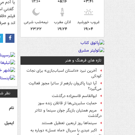
۱۲:۱۰
۰۵:۱۶
۰۳:۴۱
يا آدم مي
گفتني اس
فيلم «قلا
غروب خورشید
اذان مغرب
نیمه‌شب شرعی
اند و صرف
۲۳:۲۲
۱۹:۲۴
۱۹:۰۴
تازه های فرهنگ و هنر
آخرین نبرد «داستان اسباب‌بازی» برای نجات
کودکی
آیا تینا پاکروان بازهم از ساترا مجوز فعالیت
می‌گیرد؟
نظر شم
ابوالقاسم قاسم‌زاده درگذشت
حمایت سلبریتی‌ها از قاتلان زنده سوز
نام
مریم همتیان بازیگر جوان سینما و تئاتر
درگذشت
ایمیل
سینماها روز اربعین تعطیل هستند
اکبر عبدی با سریال «ماه عسل» دوباره به