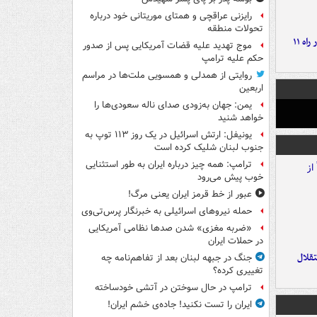
رایزنی عراقچی و همتای موریتانی خود درباره
تحولات منطقه
موج بارش‌های تابستانه در راه ۱۱
موج تهدید علیه قضات آمریکایی پس از صدور
حکم علیه ترامپ
روایتی از همدلی و همسویی ملت‌ها در مراسم
اربعین
یمن: جهان به‌زودی صدای ناله سعودی‌ها را
خواهد شنید
یونیفل: ارتش اسرائیل در یک روز ۱۱۳ توپ به
جنوب لبنان شلیک کرده است
ترامپ: همه چیز درباره ایران به طور استثنایی
خوب پیش می‌رود
عبور از خط قرمز ایران یعنی مرگ!
حمله نیروهای اسرائیلی به خبرنگار پرس‌تی‌وی
«ضربه مغزی» شدن صدها نظامی آمریکایی
در حملات ایران
تقلال
جنگ در جبهه لبنان بعد از تفاهم‌نامه چه
تغییری کرده؟
ترامپ در حال سوختن در آتشی خودساخته
ایران را تست نکنید! جاده‌ی خشم ایران!