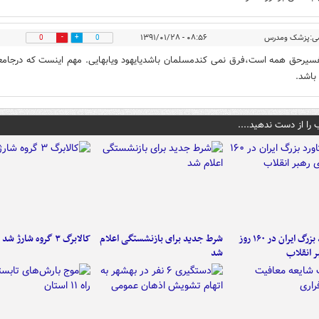
می:پزشک ومدرس
۰۸:۵۶ - ۱۳۹۱/۰۱/۲۸
0
0
سیرحق همه است،فرق نمی کندمسلمان باشدیایهود ویابهایی. مهم اینست که درجامع
باشد.
 را از دست ندهید....
۶ دستاورد بزرگ ایران در ۱۶۰ روز
شرط جدید برای بازنشستگی اعلام
کالابرگ ۳ گروه شارژ شد
ر انقلاب
شد