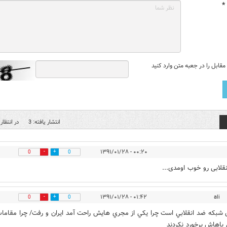
*
قابل را در جعبه متن وارد کنید
انتشار یافته: 3
در انتظار 
۰۰:۲۰ - ۱۳۹۱/۰۱/۲۸
0
0
نقلابی رو خوب اومدی...
۰۱:۴۲ - ۱۳۹۱/۰۱/۲۸
ali
0
0
ن شبكه ضد انقلابي است چرا يكي از مجري هايش راحت آمد ايران و رفت/ چرا مقاما
 باهاش برخورد نكردند