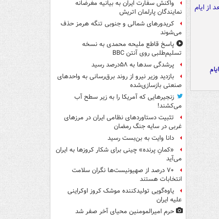
واکنش سفارت ایران به بیانیه مغرضانه
نمایندگان پارلمان اتریش
کریدورهای شمالی و جنوبی تنگه هرمز حذف
می‌شوند
پاسخ قاطع ملیحه محمدی به نسخه
تسلیم‌طلبی روی آنتن BBC
پرشدگی سدها به ۵۸درصد رسید
یام
بازدید وزیر نیرو از روند برق‌رسانی به واحدهای
صنعتی بازسازی‌شده
زنجیرهایی که آمریکا را به زیر سطح آب
می‌کشند!
تثبیت دستاوردهای نظامی ایران در مرزهای
غربی در سایه جنگ رمضان
دانا وایت به بن‌بست رسید
«کمانِ پرنده» چینی برای شکار کروزها به ایران
می‌آید
۷۰ درصد از صهیونیست‌ها نگران سلامت
انتخابات هستند
یاوه‌گویی تولیدکننده موشک کروز اوکراینی
علیه ایران
حرم امیرالمومنین محیای آخر صفر شد