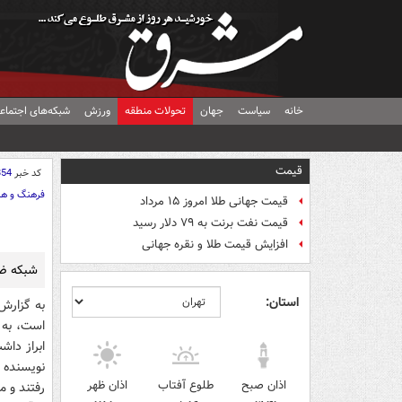
خانه
سیاست
جهان
تحولات منطقه
ورزش
شبکه‌های اجتماع
قیمت
کد خبر
854
فرهنگ و هن
قیمت جهانی طلا امروز ۱۵ مرداد
قیمت نفت برنت به ۷۹ دلار رسید
افزایش قیمت طلا و نقره جهانی
شبكه ضد
استان:
به گزارش
است، به ن
ابراز داش
اذان صبح
طلوع آفتاب
اذان ظهر
رفتند و م