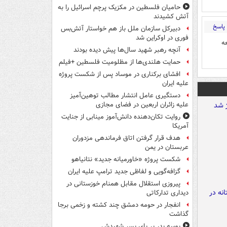
حامیان فلسطین در مکزیک پرچم اسرائیل را به
آتش کشیدند
پاسخ
دبیرکل سازمان ملل باز هم خواستار آتش‌بس
فوری در اوکراین شد
ه
آنچه رهبر شهید سال‌ها پیش دیده بودند
حمایت هلندی‌ها از مظلومیت فلسطین +فیلم
افشای برکناری در موساد پس از شکست پروژه
علیه ایران
دستگیری عامل انتشار مطالب توهین‌آمیز
علیه زائران اربعین در فضای مجازی
روایت تکان‌دهنده دانش‌آموز مینابی از جنایت
آمریکا
هدف قرار گرفتن اتاق‌ فرماندهی مزدوران
عربستان در یمن
شکست پروژه «خاورمیانه جدید» نتانیاهو
گزافه‌گویی و لفاظی جدید ترامپ علیه ایران
پیروزی استقلال مقابل همنام خوزستانی در
دیداری تدارکاتی
انفجار در حومه دمشق چند کشته و زخمی برجا
گذاشت
بوسه‌ پدر بر پای پسر شهیدش