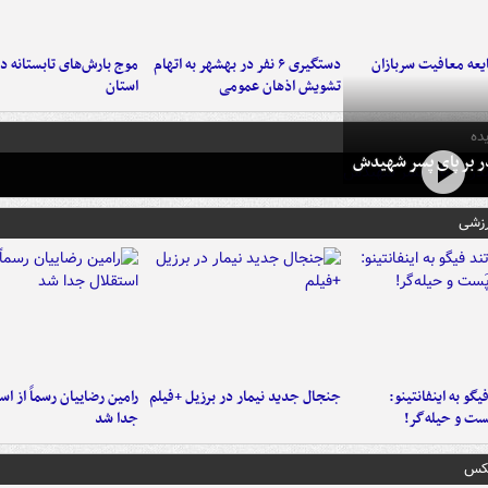
عه معافیت سربازان
دستگیری ۶ نفر در بهشهر به اتهام
تشویش اذهان عمومی
استان
ده
در بر پای پسر شهیدش
رزشی
یگو به اینفانتینو:
جنجال جدید نیمار در برزیل +فیلم
رامین رضاییان رسماً از اس
ست‌ و حیله‌گر!
جدا شد
عکس