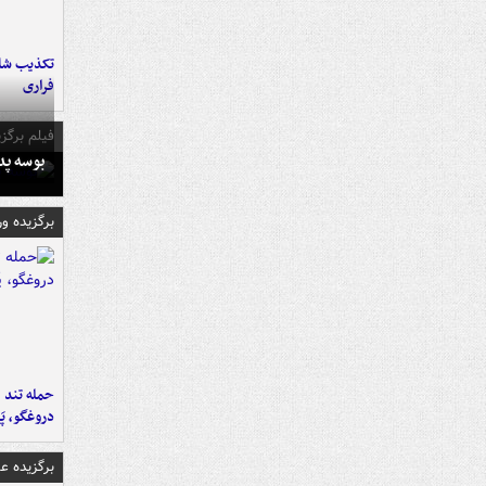
تکذیب شای
فراری
فیلم برگزی
بوسه‌ پ
برگزیده و
حمله تند ف
دروغگو، پَ
برگزیده 