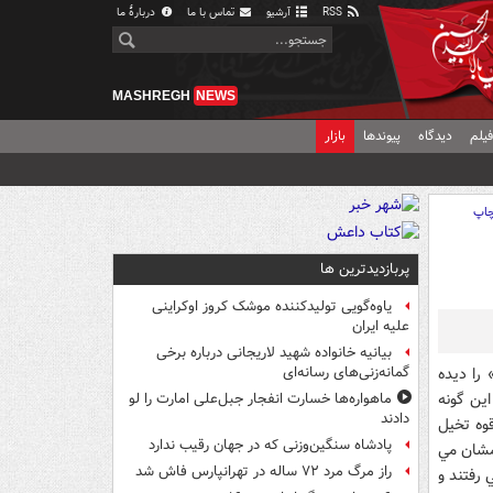
RSS
آرشیو
تماس با ما
دربارهٔ ما
MASHREGH
NEWS
یلم
دیدگاه
پیوندها
بازار
اپ
پربازدیدترین ها
یاوه‌گویی تولیدکننده موشک کروز اوکراینی
علیه ایران
بیانیه خانواده شهید لاریجانی درباره برخی
را ديده
گمانه‌زنی‌های رسانه‌ای
اين گونه
ماهواره‌ها خسارت انفجار جبل‌علی امارت را لو
دادند
قوه تخيل
پادشاه سنگین‌وزنی که در جهان رقیب ندارد
ت 9 شب بالاي پشت بامشان مي
راز مرگ مرد ۷۲ ساله در تهرانپارس فاش شد
 رفتند و