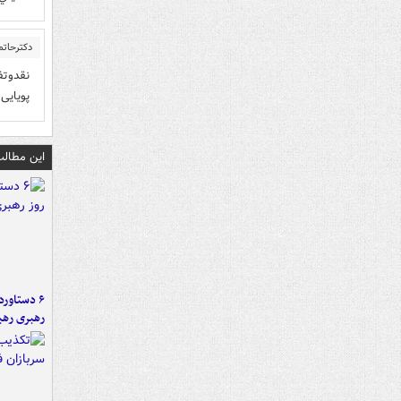
دکترحات
نقدوتف
پویایی 
این مطالب
رهبری رهب