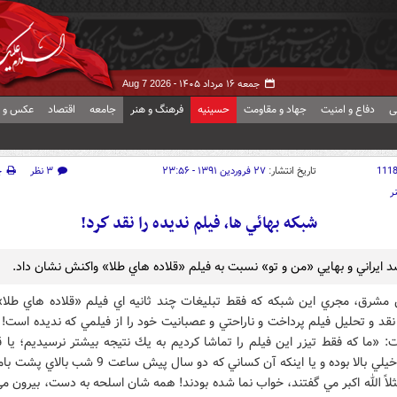
جمعه ۱۶ مرداد ۱۴۰۵ -
Aug 7 2026
ی
دفاع و امنیت
جهاد و مقاومت
حسینیه
فرهنگ و هنر
جامعه
اقتصاد
عکس و ف
111
تاریخ انتشار:
۲۷ فروردین ۱۳۹۱ - ۲۳:۵۶
۳ نظر
چ
ر
شبكه بهائي ها، فيلم نديده را نقد كرد!
 ايراني و بهايي «من و تو» نسبت به فيلم «قلاده هاي طلا» واكنش نشان داد.
 مشرق، مجري اين شبكه كه فقط تبليغات چند ثانيه اي فيلم «قلاده هاي طلا» 
قد و تحليل فيلم پرداخت و ناراحتي و عصبانيت خود را از فيلمي كه نديده است! 
ت: «ما كه فقط تيزر اين فيلم را تماشا كرديم به يك نتيجه بيشتر نرسيديم؛ يا 
نويسنده خيلي بالا بوده و يا اينكه آن كساني كه دو سال پيش ساع
ثلاً الله اكبر مي گفتند، خواب نما شده بودند! همه شان اسلحه به دست، بيرون مي