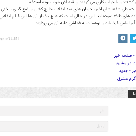
 كشتند و يا خراب كاري مي كردند و بقيه اش خواب بوده است!»
ت، طي هفته هاي اخير، جريان هاي ضد انقلاب خارج كشور موضع گيري سختي 
ده هاي طلا» نموده اند. اين در حالي است كه هيچ يك از آن ها اين فيلم انقلابي 
اً براساس فرضيات و توهمات به فحاشي عليه آن مي پردازند.
ا