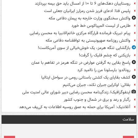
روستاییان دهک‌های ۶ تا ۱۰ از امسال باید حق بیمه بپردازند
پلیس فتا: ادعای فریز شدن رمزارز ایرانیان جعلی است
واکنش سخنگوی وزارت خارجه به پیمان دفاعی مکه
طارمی از لیست المپیاکوس خط خورد
پیام تبریک فرمانده قرارگاه مرکزی خاتم‌الانبیا به محسن رضایی
واکنش روزنامه صهیونیستی به توافقنامه دفاعی مکه
بازگشایی تنگه هرمز، یک خوش‌خیالی از سوی آمریکاست!
بازیکنی که چشم فلیک را گرفت!
پاسخ بقایی به گرفتن عوارض در تنگه هرمز در تفاهم با عمان
رونالدو: بارسلونا من را ناامید کرد
کشف بقایای یک کشتی باستانی رومی در سواحل ایتالیا
بقائی: اوکراین جبران نکند، جبران می‌کنیم
اینفوگرافیک/ زندگینامه محسن رضایی دبیر شورای عالی امنیت‌ ملی
رگبار و رعد و برق در شمال و جنوب کشور
آتلانتیک: آمریکا برای حمله به عمق روسیه اطلاعات به کی‌یف می‌دهد
سلامت