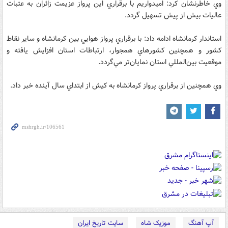
وي خاطرنشان كرد: اميدواريم با برقراري اين پرواز عزيمت زائران به عتبات
عاليات بيش از پيش تسهيل گردد.
استاندار كرمانشاه ادامه داد: با برقراري پرواز هوايي بین كرمانشاه و ساير نقاط
كشور و همچنين كشورهاي همجوار، ارتباطات استان افزایش یافته و
موقعيت بين‌المللي استان نمايان‌تر مي‌گردد.
وي همچنين از برقراري پرواز كرمانشاه به كيش از ابتداي سال آينده خبر داد.
آپ آهنگ
موزیک شاه
سایت تاریخ ایران