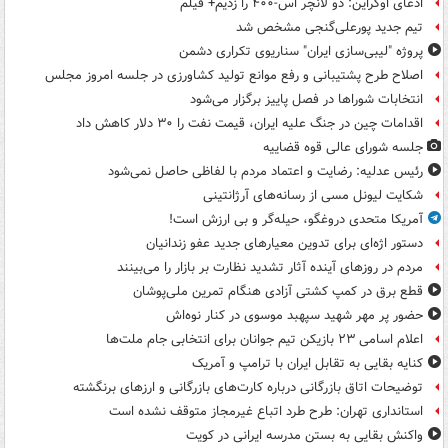
ادعای اوکراین: دو لانچر اس-۴۰۰ را زدیم+ فیلم
تیم جدید پورعلی‌گنجی مشخص شد
پروژه "لیبی‌سازی ایران" سناریوی تکراری دشمن
اصلاح طرح پشتیبانی و رفع موانع تولید کشاورزی در جلسه امروز مجلس
انتخابات شوراها در فصل پاییز برگزار می‌شود
اقدامات چین در جنگ علیه ایران، قیمت نفت را ۳۰ دلار کاهش داد
جلسه شورای عالی قوه قضاییه
رئیس عدلیه: رضایت و اعتماد مردم با لفاظی حاصل نمی‌شود
شکایت لیونل مسی از رسانه‌های آرژانتینی
آمریکا متحدی دروغگو، حیله‌گر و بی ارزش است!
دستور اژه‌ای برای تدوین معیارهای جدید عفو زندانیان
مردم در روزهای آینده آثار تشدید نظارت بر بازار را می‌بینند
قطع برق در کمپ کشتی آزادی هنگام تمرین ملی‌پوشان
حضور پر مهر شهید سپهبد موسوی در کنار نوه‌اش
اعلام اسامی ۲۳ بازیکن تیم جوانان برای انتخابی جام ملت‌ها
کنایه بقایی به تقابل ایران با ترامپ و آمریک
توضیحات اتاق بازرگانی درباره کارت‌های بازرگانی و ارزهای برنگشته
استانداری تهران: طرح طرد اتباع غیرمجاز متوقف نشده است
واکنش بقایی به بستن مدرسه ایرانی در کویت