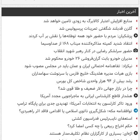
آخرین اخبار
منابع افزایش اعتبار کالابرگ به زودی تامین خواهد شد
گلزن قدبلند شگفتی تمرینات پرسپولیس شد
پزشکیان: مردم با حضور خود همه توطئه‌ها را نقش بر آب کردند
انتقاد شدید کمیته مذاکره‌کننده میناب ۱۶۸ از صداوسیما
حضور سرلشکر رضایی در کنار رهبر شهید انقلاب
مدیران خودرو بابت گران‌فروشی ۲۶ خودرو محکوم شد
نیکزاد: تفاهنامه احتمالی ایران و عمان باید در مجلس مصوب شود
بازی هیات مدیره هلدینگ خلیج فارس با سرنوشت سهامداران
رشد بیش از ۹۴ هزار واحدی شاخص کل بورس
چرا در بازار جهانی دلار ضعیف و طلا قوی شد؟
هشدار قاطع کارشناس ایرانی به ماجراجویی مجدد آمریکا
ورود تاکر کارلسون به انتخابات آمریکا؛ تهدیدی جدی برای پایگاه ترامپ
توافقنامه مکه؛ شکل‌گیری ناتوی اسلامی یا اقدامی فاقد اثر راهبردی؟
استعفای نایب‌رئیس فدراسیون کشتی
حکم اخراج ربیعی را چه کسی امضا کرد؟
اژه‌ای: بسیاری از کارگزاران نظام تکلیف‌مدار هستند