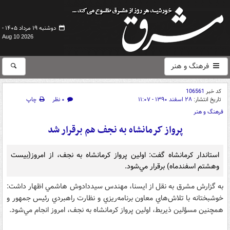
دوشنبه ۱۹ مرداد ۱۴۰۵ -
Aug 10 2026
فرهنگ و هنر
کد خبر
106561
تاریخ انتشار:
۲۸ اسفند ۱۳۹۰ - ۱۱:۰۷
۰ نظر
چاپ
فرهنگ و هنر
پرواز کرمانشاه به نجف هم برقرار شد
استاندار كرمانشاه گفت: اولين پرواز كرمانشاه به نجف، از امروز(بيست
وهشتم اسفندماه) برقرار مي‌شود.
به گزارش مشرق به نقل از ایسنا، مهندس سيددادوش هاشمي اظهار داشت:
خوشبختانه با تلاش‌هاي معاون برنامه‌ريزي و نظارت راهبردي رئيس جمهور و
همچنين مسؤلين ذيربط، اولين پرواز كرمانشاه به نجف، امروز انجام مي‌شود.