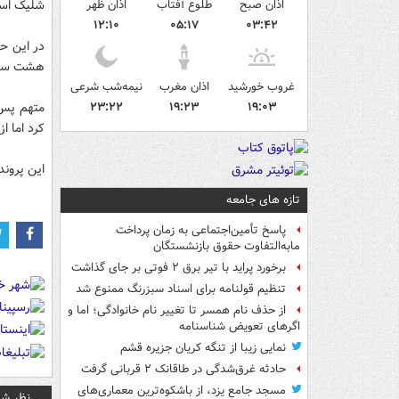
اذان صبح
طلوع آفتاب
اذان ظهر
شلیک اسل
۱۲:۱۰
۰۵:۱۷
۰۳:۴۲
در این ح
هشت ساله 
غروب خورشید
اذان مغرب
نیمه‌شب شرعی
۱۹:۰۳
۱۹:۲۳
۲۳:۲۲
متهم پس 
کرد اما ا
این پرون
تازه های جامعه
پاسخ تأمین‌اجتماعی به زمان پرداخت
مابه‌التفاوت حقوق بازنشستگان
برخورد پراید با تیر برق ۲ فوتی بر جای گذاشت
تنظیم قولنامه برای اسناد سبزرنگ ممنوع شد
از حذف نام همسر تا تغییر نام خانوادگی؛ اما و
اگرهای تعویض شناسنامه
نمایی زیبا از تنگه کریان جزیره قشم
حادثه غرق‌شدگی در طاقانک ۲ قربانی گرفت
مسجد جامع یزد، از باشکوه‌ترین معماری‌های
نظر شم