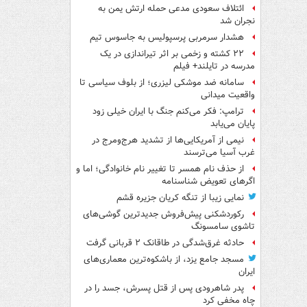
ائتلاف سعودی مدعی حمله ارتش یمن به
نجران شد
هشدار سرمربی پرسپولیس به جاسوس تیم
۲۲ کشته و زخمی بر اثر تیراندازی در یک
مدرسه در تایلند+ فیلم
سامانه ضد موشکی لیزری؛ از بلوف سیاسی تا
واقعیت میدانی
ترامپ: فکر می‌کنم جنگ با ایران خیلی زود
پایان می‌یابد
نیمی از آمریکایی‌ها از تشدید هرج‌ومرج در
غرب آسیا می‌ترسند
از حذف نام همسر تا تغییر نام خانوادگی؛ اما و
اگرهای تعویض شناسنامه
نمایی زیبا از تنگه کریان جزیره قشم
رکوردشکنی پیش‌فروش جدیدترین گوشی‌های
تاشوی سامسونگ
حادثه غرق‌شدگی در طاقانک ۲ قربانی گرفت
مسجد جامع یزد، از باشکوه‌ترین معماری‌های
ایران
پدر شاهرودی پس از قتل پسرش، جسد را در
چاه مخفی کرد