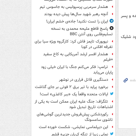
هشدار سرمربی پرسپولیس به جاسوس تیم
آنچه رهبر شهید سال‌ها پیش دیده بودند
ه و پسر
ایران را تست نکنید! جاده‌ی خشم ایران!
پاسخ قاطع ملیحه محمدی به نسخه
تسلیم‌طلبی روی آنتن BBC
ود شلیک
نیویورک تایمز فاش کرد: کارگروه ویژه سیا برای
تفرقه افکنی در کوبا
هشدار افسر ارشد آمریکایی به کاخ سفید
+فیلم
ترامپ: فکر می‌کنم جنگ با ایران خیلی زود
پایان می‌یابد
دستگیری قاتل فراری در نوشهر
برخورد پراید با تیر برق ۲ فوتی بر جای گذاشت
ایالات متحده واقعاً یک «ببر کاغذی» است!
تلگراف: جنگ علیه ایران ممکن است به یکی از
اشتباهات تاریخ تبدیل شود
رکوردشکنی پیش‌فروش جدیدترین گوشی‌های
تاشوی سامسونگ
این دیپلماسی نمایشی، شکست خورده است
نمایی زیبا از تنگه کریان جزیره قشم