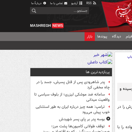
RSS
آرشیو
تماس با ما
دربارهٔ ما
MASHREGH
NEWS
یلم
دیدگاه
پیوندها
بازار
اپ
پربازدیدترین ها
پدر شاهرودی پس از قتل پسرش، جسد را در
چاه مخفی کرد
سیده و
سامانه ضد موشکی لیزری؛ از بلوف سیاسی تا
واقعیت میدانی
رش را در
ترامپ: همه چیز درباره ایران به طور استثنایی
خوب پیش می‌رود
بوسه‌ پدر بر پای پسر شهیدش
توقف طولانی کامیون‌ها پشت مرز؛
ه را با
صورت‌حساب سنگینی که به اقتصاد می‌رسد