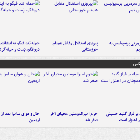
ربی پرسپولیس به
پیروزی استقلال مقابل همنام
حمله تند فیگو به اینفانتین
م
خوزستانی
دروغگو، پَست‌ و حیله‌گر!
عکس
 بر فراز گنبد حسینی
حرم امیرالمومنین محیای آخر
حال و هوای سامرا بعد از ا
 اهتزاز است
صفر شد
اربعین