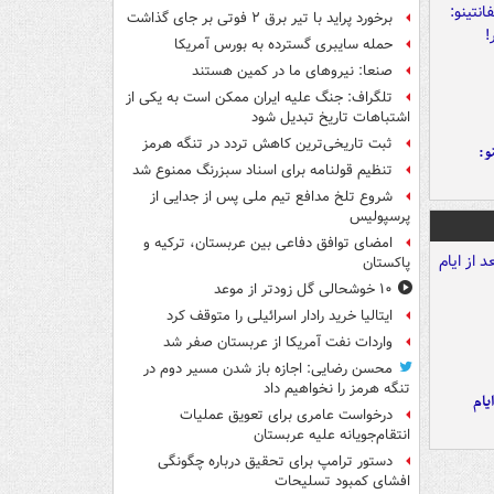
برخورد پراید با تیر برق ۲ فوتی بر جای گذاشت
حمله سایبری گسترده به بورس آمریکا
صنعا: نیروهای ما در کمین‌ هستند
تلگراف: جنگ علیه ایران ممکن است به یکی از
اشتباهات تاریخ تبدیل شود
ثبت تاریخی‌ترین کاهش تردد در تنگه هرمز
و:
تنظیم قولنامه برای اسناد سبزرنگ ممنوع شد
شروع تلخ مدافع تیم ملی پس از جدایی از
پرسپولیس
امضای توافق دفاعی بین عربستان، ترکیه و
پاکستان
۱۰ خوشحالی گل زودتر از موعد
ایتالیا خرید رادار اسرائیلی را متوقف کرد
واردات نفت آمریکا از عربستان صفر شد
محسن رضایی: اجازه باز شدن مسیر دوم در
تنگه هرمز را نخواهیم داد
یام
درخواست عامری برای تعویق عملیات
انتقام‌جویانه علیه عربستان
دستور ترامپ برای تحقیق درباره چگونگی
افشای کمبود تسلیحات