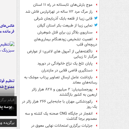
موج بارش‌های تابستانه در راه ۱۱ استان
راز مرگ مرد ۷۲ ساله در تهرانپارس فاش شد
قابی زیبا از قلعه بابک آذربایجان شرقی
عکس‌های د
نمایی زیبا از طبیعت بکر استان گیلان
فرمانده‌ 
سناریوی بلاگر زن برای قتل شوهرش
اهمیت تشخیص زودهنگام بیماری‌های
دریچه‌ای قلب
ناگفته‌هایی از آمپول های لاغری؛ از عوارض
مرگبار تا زیبایی
پایان تلخ یک نزاع خانوادگی در دورود
دستگیری قاضی قلابی در مازندران
بازداشت عامل ارسال تصاویر پرتاب موشک به
تنظیم قولن
رسانه‌های معاند
ممنوع شد
پورجمشیدیان: ۲ میلیون و ۸۲۸ هزار زائر
اربعین به کشور بازگشتند
فیلم برگزی
رکوردشکنی مهران با جابه‌جایی ۲۶۶ هزار زائر در
بوسه‌ پ
یک روز
انفجار در جایگاه CNG صحنه یک کشته و سه
مصدوم برجا گذاشت
برگزیده و
جزئیات برگزاری امتحانات نهایی معوق در