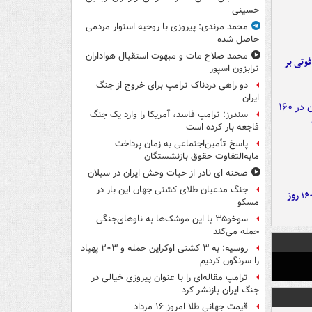
حسینی
محمد مرندی: پیروزی با روحیه استوار مردمی
حاصل شده
محمد صلاح مات و مبهوت استقبال هواداران
ورد پراید با تیر برق ۲ فوتی بر
ترابزون اسپور
دو راهی دردناک ترامپ برای خروج از جنگ
ایران
سندرز: ترامپ فاسد، آمریکا را وارد یک جنگ
فاجعه بار کرده است
پاسخ تأمین‌اجتماعی به زمان پرداخت
مابه‌التفاوت حقوق بازنشستگان
صحنه ای نادر از حیات وحش ایران در سبلان
جنگ مدعیان طلای کشتی جهان این بار در
۶ دستاورد بزرگ ایران در ۱۶۰ روز
مسکو
سوخو۳۵ با این موشک‌ها به ناوهای‌جنگی
حمله می‌کند
روسیه: به ۳ کشتی اوکراین حمله و ۲۰۳ پهپاد
را سرنگون کردیم
ترامپ مقاله‌ای را با عنوان پیروزی خیالی در
جنگ ایران بازنشر کرد
قیمت جهانی طلا امروز ۱۶ مرداد