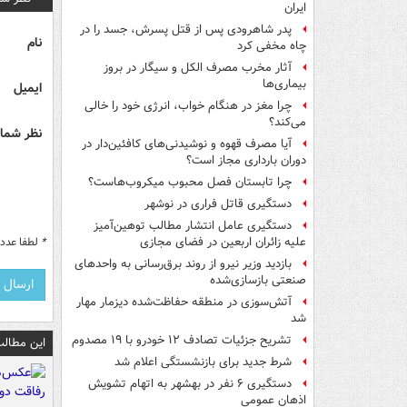
ایران
پدر شاهرودی پس از قتل پسرش، جسد را در
نام
چاه مخفی کرد
آثار مخرب مصرف الکل و سیگار در بروز
بیماری‌ها
ایمیل
چرا مغز در هنگام خواب، انرژی خود را خالی
می‌کند؟
نظر شما 
آیا مصرف قهوه و نوشیدنی‌های کافئین‌دار در
دوران بارداری مجاز است؟
چرا تابستان فصل محبوب میکروب‌هاست؟
دستگیری قاتل فراری در نوشهر
دستگیری عامل انتشار مطالب توهین‌آمیز
*
لطفا عدد م
علیه زائران اربعین در فضای مجازی
بازدید وزیر نیرو از روند برق‌رسانی به واحدهای
صنعتی بازسازی‌شده
آتش‌سوزی در منطقه حفاظت‌شده دیزمار مهار
شد
تشریح جزئیات تصادف ۱۲ خودرو با ۱۹ مصدوم
این مطالب
شرط جدید برای بازنشستگی اعلام شد
دستگیری ۶ نفر در بهشهر به اتهام تشویش
اذهان عمومی