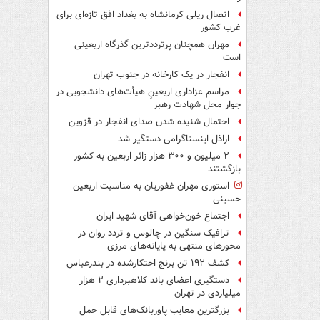
اتصال ریلی کرمانشاه به بغداد افق تازه‌ای برای
غرب کشور
مهران همچنان پرترددترین گذرگاه اربعینی
است
انفجار در یک کارخانه در جنوب تهران
مراسم عزاداری اربعینِ هیأت‌های دانشجویی در
جوار محل شهادت رهبر
احتمال شنیده شدن صدای انفجار در قزوین
اراذل اینستاگرامی دستگیر شد
۲ میلیون و ۳۰۰ هزار زائر اربعین به کشور
بازگشتند
استوری مهران غفوریان به مناسبت اربعین
حسینی
اجتماع خون‌خواهی آقای شهید ایران
ترافیک سنگین در چالوس و تردد روان در
محورهای منتهی به پایانه‌های مرزی
کشف ۱۹۲ تن برنج احتکارشده در بندرعباس
دستگیری اعضای باند کلاهبرداری ۲ هزار
میلیاردی در تهران
بزرگترین معایب پاوربانک‌های قابل حمل