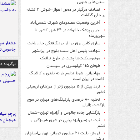
استان‌های جنوبی
تصادف مرگبار در محور اهواز–شوش ۲ کشته
بر جای گذاشت
آخرین وضعیت مصدومان شهرک شمس‌آباد
اجرای پزشک خانواده در ۶۴ شهر کشور تا
شهریورماه
هشدار سرم
سارق کابل برق بر اثر برق‌گرفتگی جان باخت
جاسوس تی
شهادت پلیس اهل سنت بلوچ در ایرانشهر
موتورسیکلت‌ها پشت درِ طرح ترافیک
برگزیده 
طوفان ۱۱۵ کیلومتری در سیستان
مهاجرانی: شرط تداوم یارانه نقدی و کالابرگ
اقامت در ایران است
تردد بیش از ۵ میلیون زائر از مرزهای اربعینی
کشور
تخلیه ۸۰ درصدی پارکینگ‌های مهران در موج
بازگشت زائران
بازگشایی جاده چالوس و آزادراه تهران–شمال
پرچم سیاه
همچنان در
ثبت دو زمین‌لرزه پیاپی در شرق هرمزگان و
قشم
فروش بلیت ۲۱ میلیون تومانی تهران_اصفهان
رد شد