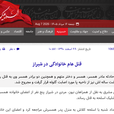
جمعه ۱۶ مرداد ۱۴۰۵ -
Aug 7 2026
ی
دفاع و امنیت
جهاد و مقاومت
حسینیه
فرهنگ و هنر
جامعه
اقتصاد
عکس و ف
106
تاریخ انتشار:
۲۸ اسفند ۱۳۹۰ - ۱۰:۵۷
۰ نظر
چ
قتل عام خانوادگی در شیراز
حادثه مادر همسر، همسر و دختر متهم و همچنین دو برادر همسر وی به قتل ر
 ساله اش نیز از ناحیه پا مورد اصابت گلوله قرار گرفت و مجروح شد.
مشرق به نقل از همراهان نیوز، مردی در شیراز پنج نفر از اعضای خانواده همس
شلیک اسلحه به قتل رساند.
داد شنبه با اسلحه کلاش به منزل پدر همسرش مراجعه کرد و اعضای این خانواد