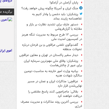
دروغگو، پَ
پایان آرامش در آرامکو!
جنگ ایران و آمریکا چگونه پیش خواهد رفت؟
برگزیده 
پزشکیان: باید دشمن را وادار کنیم به
تفاهم‎نامه پایبند بماند
دستور عارف برای تشدید نظارت بر بازار و
مقابله با گران‌فروشی
بررسی ۱۲ طرح مربوط به مدیریت تنگه هرمز
در کمیسیون امنیت ملی
گفت‌وگوی تلفنی عراقچی و بن فرحان درباره
تحولات منطقه
آهوی ایران
دیدار سفیر پاکستان در تهران و معاون عراقچی
پزشکیان: وفاق ملی مهم‌ترین سرمایه ایران
برای عبور از چالش‌هاست
بیانیه وزارت امور خارجه به مناسبت دومین
سالگرد شهادت هنیه
عراقچی: مذاکرات ایران و عمان در مسیر
نهایی‌شدن قرار دارد
بقائی: ماجراجویی کنند پاسخ مقتضی را
دریافت خواهند کرد
بررسی آخرین روند مذاکرات و مدیریت مصرف
انرژی