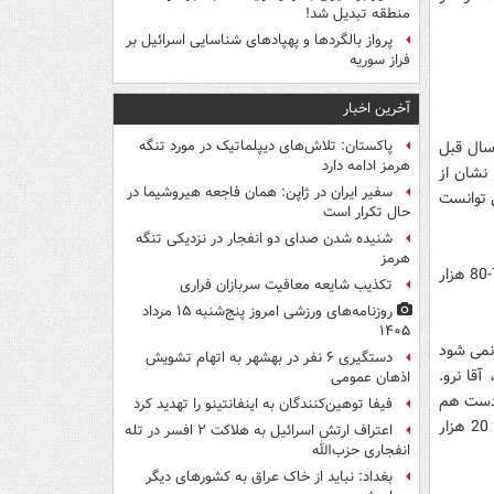
منطقه تبدیل شد!
پرواز بالگردها و پهپادهای شناسایی اسرائیل بر
فراز سوریه
آخرین اخبار
سال قبل
پاکستان: تلاش‌های دیپلماتیک در مورد تنگه
هرمز ادامه دارد
نشان از
سفیر ایران در ژاپن: همان فاجعه هیروشیما در
ی توانست
حال تکرار است
شنیده شدن صدای دو انفجار در نزدیکی تنگه
هرمز
او همچنین گفت: "اگر اجازه می دادند مرحله دوم هدفمندی یارانه ها را اجرا می کردیم، 70-80 هزار
تکذیب شایعه معافیت سربازان فراری
روزنامه‌های ورزشی امروز پنج‌شنبه ۱۵ مرداد
۱۴۰۵
لومتر می رود، اما نمی شود
دستگیری ۶ نفر در بهشهر به اتهام تشویش
ه است، آقا نرو.
اذهان عمومی
به دست هم
فیفا توهین‌کنندگان به اینفانتینو را تهدید کرد
بدهیم نوروز خوبی بی حادثه داشته باشیم. سال 91 هم تلفات تصادفات رانندگی به زیر 20 هزار
اعتراف ارتش اسرائیل به هلاکت ۲ افسر در تله
انفجاری حزب‌الله
بغداد: نباید از خاک عراق به کشورهای دیگر