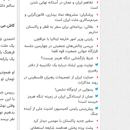
تفاهم ایران و عمان در آستانه نهایی شدن
سالم داشت
است
پزشکیان: مشروطه نماد بیداری، قانون‌گرایی و
مردم‌سالاری ملت ایران است
کاش می گذ
بقائی: برنامه‌ای برای سفر به قطر و پاکستان
نداریم
احمدی نژ
رایزنی وزیر امور خارجه ایتالیا با عراقچی
یک ملت ف
بررسی چالش‌های جمعیتی در چهارمین جلسه
قرارگاه جوانی جمعیت قوه قضا
فرهنگ بال
شرط بازگشایی تنگه هرمز چیست؟
یک یارانه
توئیت وزیر ارشاد درباره یک تکذیبیه از دفتر
رهبری
حمایت ایران از تصمیمات رهبران فلسطینی در
تومان تو
روند مذاکرات
رسوایی در اردوگاه دشمن!
عمان از ایستادگی ایران در زمینه تنگه هرمز
خرسند است!
پیش‌بینی رئیس کمیسیون امنیت ملی از آینده
جنگ
نفر برسد.
سفیر جدید پاکستان با مومنی دیدار کرد
پشت پرده پخش هدفمند شایعه استعفای