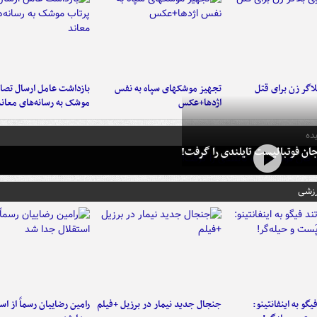
اگر زن برای قتل
تجهیز موشکهای سپاه به نفس
بازداشت عامل ارسال تصاو
اژدها+عکس
موشک به رسانه‌های معاند
ده
ان فوتبالیست تایلندی را گرفت!
رزشی
یگو به اینفانتینو:
جنجال جدید نیمار در برزیل +فیلم
رامین رضاییان رسماً از اس