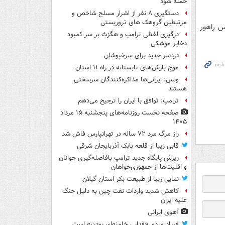
حمله شود
دستگیری ۸ نفر از اشرار مسلح شاخص و
مرتبطین گروهک های تروریستی
س راهور
درگیری لفظی ترامپ و هگزث بر سر کمبود
ذخایر موشکی
دردسر جدید برای سرخپوشان
موج بارش‌های تابستانه در راه ۱۱ استان
ونس: ایرانی‌ها مذاکره‌کنندگان سرسختی
هستند
ترامپ: توافق با ایران را ترجیح می‌دهم
صفحه نخست روزنامه‌های پنجشنبه ۱۵ مرداد
۱۴۰۵
راز مرگ مرد ۷۲ ساله در تهرانپارس فاش شد
قابی زیبا از قلعه بابک آذربایجان شرقی
ریزش پایگاه جدید ترامپ بافاصله‌گیری جوانان
و اقلیت‌ها از جمهوری‌خواهان
نمایی زیبا از طبیعت بکر استان گیلان
کاهش شدید واردات نفت چین به دلیل جنگ
علیه ایران
آهوی ایرانی
فریاد مردم «فدایی خامنه‌ای بودن» است