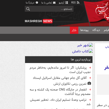
RSS
آرشیو
تماس با ما
دربارهٔ ما
MASHREGH
NEWS
یلم
دیدگاه
پیوندها
بازار
اپ
پربازدیدترین ها
فر
پزشکیان: اگر تا امروز مانده‌ایم، به‌خاطر مردم
نجیب ایران است
آقای گل جام جهانی مقابل اسرائیل ایستاد
تمرین رزمی تکاوران ارتش
انفجار در جایگاه CNG صحنه یک کشته و سه
مصدوم برجا گذاشت
ترامپ وعدۀ تسلیم ایران داد، تحقیر نصیبش
شد
: "ایمنی در سفر