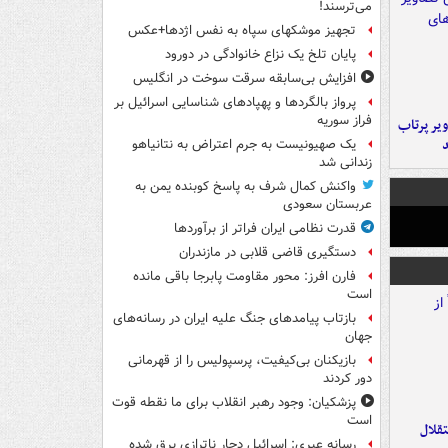
می‌ترسند!
تجهیز موشکهای سپاه به نفس اژدها+عکس
پایان تلخ یک نزاع خانوادگی در دورود
افزایش بی‌سابقه سرقت سوخت در انگلیس
پرواز بالگردها و پهپادهای شناسایی اسرائیل بر
فراز سوریه
یر پرتاب
یک صهیونیست به جرم اعتراض به نتانیاهو
زندانی شد
واکنش کمال شرف به پاسخ کوبنده یمن به
عربستان سعودی
قدرت نظامی ایران فراتر از برآوردها
دستگیری قاضی قلابی در مازندران
فارن افرز: محور مقاومت پابرجا باقی مانده
است
بازتاب پیامدهای جنگ علیه ایران در رسانه‌های
جهان
بازیکنان بی‌کیفیت، پرسپولیس را از قهرمانی
دور کردند
پزشکیان: وجود رهبر انقلاب برای ما نقطه قوت
است
تقلال
رسانه عبری: اسرائیل دچار ناترازی برق شده