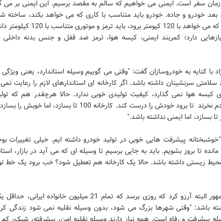
زمان سفر است. ایمنی می خواهیم که سالم به مقصد برسیم. این ایمنی بر می گر
، بعد خودرو و جاده. خودرو باید متناسب با کاری که می خواهد بکند، ساخته ش
خودرویی که می خواهد با 120 کیومتر برود، باید ترمز و
نیازهایی دارد؛ کمربند ایمنی، کیسه هوا، ترمز ضد قفل و جنس بدنه داخلی 
د با کنایه به خودروسازان گفت: "وقتی می گوییم وسیله استاندارد، یعنی ویژگی 
سلامتی سرنشینان داشته باشد. اگر کارخانه ای استاندارهای لازم را رعایت نمی 
ای کیسه هوا نمی گذارد، کیفیت تولیدی خوبی ندارد. حالا هرچقدر هم که تولی
باشد، مردم نخرند تا برود خودش را درست کند. کارخانه 100 تا بسازد، اما خو
"خوشبختانه پیشرفت هایی خوبی در تولید خودرو داشته ایم. خیلی تغییرات بوج
مانده تا بروز بشویم. باید به جایی برسیم تا وسیله ای که می آید در بازار، استا
محیط زیستی داشته باشد. حالا یک کارخانه هم تعطیل شود؟ خب برود یک خط تول
رئیس جمهور البته آرزو کرد که روزی برسد که تمام 21 میلیون خانواده ایرا
شته باشد: "وقتی شهرها بزرگ می شود، بدون وسیله نقلیه نمی شود زندگی کرد
یله پیشرفت و رفاه است. همه نیاز دارند وسیله نقلیه امن، پیشرفته، شیک، کم