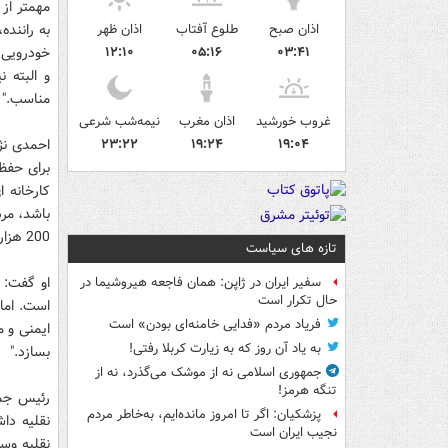
مهمتر از 
اذان صبح
طلوع آفتاب
اذان ظهر
به راننده
۱۲:۱۰
۰۵:۱۶
۰۳:۴۱
و البته 
مناسب."
غروب خورشید
اذان مغرب
نیمه‌شب شرعی
۱۹:۰۴
۱۹:۲۴
۲۳:۲۲
احمدی نژا
برای حفظ 
کارخانه 
200 هزار تا بسازد، اما ایمنی نداشته باشد."
تازه های سیاست
او گفت: 
سفیر ایران در ژاپن: همان فاجعه هیروشیما در
حال تکرار است
است. اما 
فریاد مردم «فدایی خامنه‌ای بودن» است
ایمنی و 
به یاد آن روز که به زیارت کربلا رفتی!
بسازد."
جمهوری اسلامی نه از موشک می‌گذرد، نه از
تنگه هرمز!
پزشکیان: اگر تا امروز مانده‌ایم، به‌خاطر مردم
نقلیه دا
نجیب ایران است
نقلیه وس