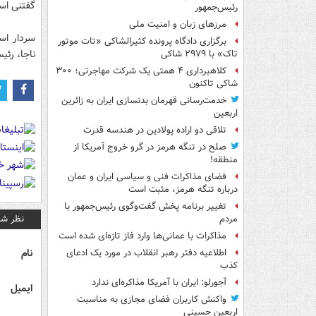
گفتنی است
رئیس‌جمهور
مرزهای زبان و امنیت ملی
سردار اس
برگزاری دادگاه پرونده کثیرالشاکی «تات موتور
ناجا، رئی
تاک» با ۲۹۷۹ شاکی
کلاهبرداری ۴ همتی یک شرکت مهاجرتی؛ ۳۰۰
شاکی تاکنون
خدمت‌رسانی قهرمان بدنسازی ایران به زائرین
اربعین
تلاقی دو اراده پولادین در هندسه قدرت
صلح در تنگه هرمز در گرو خروج آمریکا از
منطقه!
فضای مذاکرات فنی و سیاسی ایران و عمان
درباره تنگه هرمز، مثبت است
تغییر برنامه پخش گفت‌وگوی رئیس‌جمهور با
نظر شم
مردم
مذاکرات با عمانی‌ها وارد فاز تازه‌ای شده است
نام
اطلاعیه دفتر رهبر انقلاب در مورد یک ادعای
کذب
آجورلو: ایران با آمریکا مذاکره‌ای ندارد
ایمیل
واکنش کاربران فضای مجازی به مناسبت
اربعین حسینی