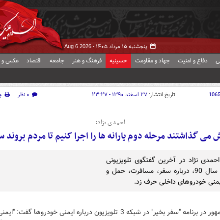
پنجشنبه ۱۵ مرداد ۱۴۰۵ -
Aug 6 2026
ی
دفاع و امنیت
جهاد و مقاومت
حسینیه
فرهنگ و هنر
جامعه
اقتصاد
عکس و ف
106
تاریخ انتشار:
۲۷ اسفند ۱۳۹۰ - ۲۳:۲۷
۰ نظر
چ
احمدی نژاد:
 می گذاشتند مرحله دوم یارانه ها را اجرا کنیم تا مردم بروند س
حمدی نژاد در آخرین گفتگوی تلویزیونی
خود در سال 90، درباره سفر، مسافرت، حمل و
یمنی خودروهای داخلی حرف زد.
رییس جمهور در برنامه "سفر بخیر" در شبکه 3 تلویزیون درباره ایمنی خودروها گفت