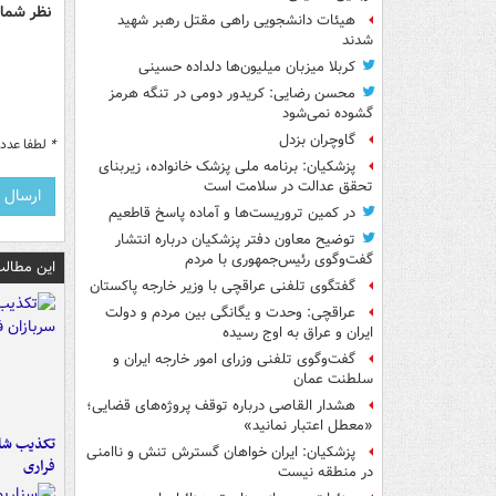
نظر شما 
هیئات دانشجویی راهی مقتل رهبر شهید
شدند
کربلا میزبان میلیون‌ها دلداده حسینی
محسن رضایی: کریدور دومی در تنگه هرمز
گشوده نمی‌شود
گاوچران بزدل
*
لطفا عدد م
پزشکیان: برنامه ملی پزشک خانواده، زیربنای
تحقق عدالت در سلامت است
در کمین تروریست‌ها و آماده پاسخ قاطعیم
توضیح معاون دفتر پزشکیان درباره انتشار
گفت‌وگوی رئیس‌جمهوری با مردم
این مطالب
گفتگوی تلفنی عراقچی با وزیر خارجه پاکستان
عراقچی: وحدت و یگانگی بین مردم و دولت
ایران و عراق به اوج رسیده
گفت‌وگوی تلفنی وزرای امور خارجه ایران و
سلطنت عمان
هشدار القاصی درباره توقف پروژه‌های قضایی؛
«معطل اعتبار نمانید»
تکذیب شای
پزشکیان: ایران خواهان گسترش تنش و ناامنی
فراری
در منطقه نیست