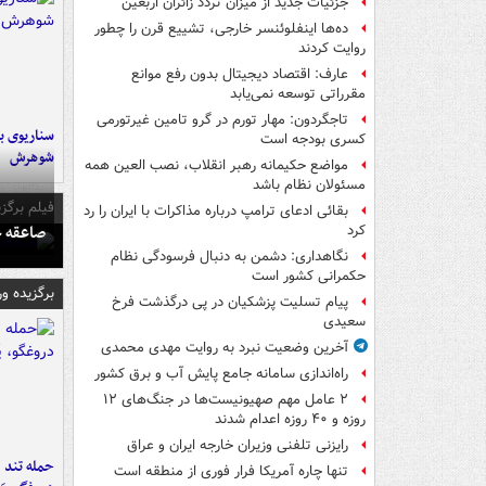
جزئیات جدید از میزان تردد زائران اربعین
ده‌ها اینفلوئنسر خارجی، تشییع قرن را چطور
روایت کردند
عارف: اقتصاد دیجیتال بدون رفع موانع
مقرراتی توسعه نمی‌یابد
تاجگردون: مهار تورم در گرو تامین غیرتورمی
سناریوی بل
کسری بودجه است
شوهرش
مواضع حکیمانه رهبر انقلاب، نصب العین همه
مسئولان نظام باشد
فیلم برگزی
بقائی ادعای ترامپ درباره مذاکرات با ایران را رد
صاعقه ج
کرد
نگاهداری: دشمن به دنبال فرسودگی نظام
حکمرانی کشور است
برگزیده و
پیام تسلیت پزشکیان در پی درگذشت فرخ
سعیدی
آخرین وضعیت نبرد به روایت مهدی محمدی
راه‌اندازی سامانه جامع پایش آب و برق کشور
۲ عامل مهم صهیونیست‌ها در جنگ‌های ۱۲
روزه و ۴۰ روزه اعدام شدند
رایزنی تلفنی وزیران خارجه ایران و عراق
حمله تند ف
تنها چاره آمریکا فرار فوری از منطقه است