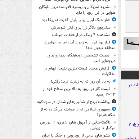
نشریه آمریکایی: روسیه قدرتمندترین ناوگان
هوایی در کل اروپا را دارد
آغاز جنگ ایران برای پایان قدرت آمریکا بود
سناریوی بلاگر زن برای قتل شوهرش
مشاهده ۴ پلنگ در ارتفاعات میناب
قرار بود ایران به زانو درآید، اما به ابرقدرت
منطقه تبدیل شد!
اهمیت تشخیص زودهنگام بیماری‌های
دریچه‌ای قلب
افزایش مجدد قیمت بنزین نتیجه ابهام در
مذاکرات
به یاد آن روز که به زیارت کربلا رفتی!
قیمت گاز در اروپا به بالاترین سطح خود از
۲۰۲۳ رسید
برداشت برنج از شالیزارهای شمال در سوادکوه
جمهوری اسلامی نه از موشک می‌گذرد، نه از
تنگه هرمز!
ناگفته‌هایی از آمپول های لاغری؛ از عوارض
موج بارش‌های تابستانه در راه ۱۱
مرگبار تا زیبایی
کشورهای عربی از رویارویی و جنگ با ایران