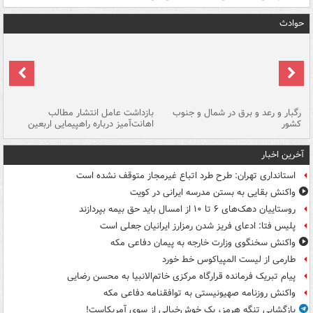
حوادث
رگبار و رعد و برق در شمال و جنوب
بازداشت عامل انتشار مطالب
کشور
اهانت‌آمیز درباره راهپیمایی اربعین
گر
آخرین اخبار
استانداری تهران: طرح طرد اتباع غیرمجاز متوقف نشده است
واکنش بقایی به بستن مدرسه ایرانی در کویت
روستاییان دهک‌های ۶ تا ۱۰ از امسال باید حق بیمه بپردازند
پلیس فتا: ادعای فریز شدن رمزارز ایرانیان جعلی است
واکنش سخنگوی وزارت خارجه به پیمان دفاعی مکه
طارمی از لیست المپیاکوس خط خورد
پیام تبریک فرمانده قرارگاه مرکزی خاتم‌الانبیا به محسن رضایی
واکنش روزنامه صهیونیستی به توافقنامه دفاعی مکه
بازگشایی تنگه هرمز، یک خوش‌خیالی از سوی آمریکاست!