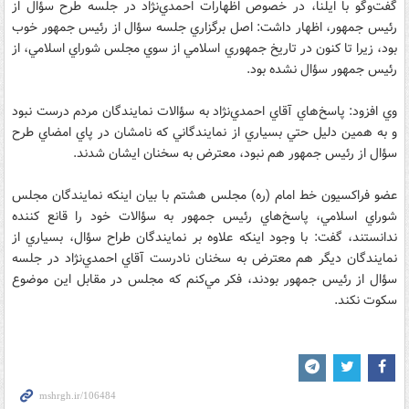
گفت‌و‌گو با ايلنا، در خصوص اظهارات احمدي‌نژاد در جلسه طرح سؤال از
رئيس جمهور، اظهار داشت: اصل برگزاري جلسه سؤال از رئيس جمهور خوب
بود، زيرا تا كنون در تاريخ جمهوري اسلامي از سوي مجلس شوراي اسلامي، از
رئيس جمهور سؤال نشده بود.
وي افزود: پاسخ‌هاي آقاي احمدي‌نژاد به سؤالات نمايندگان مردم درست نبود
و به همين دليل حتي بسياري از نمايندگاني كه نامشان در پاي امضاي طرح
سؤال از رئيس جمهور هم نبود، معترض به سخنان ايشان شدند.
عضو فراكسيون خط امام (ره) مجلس هشتم با بيان اينكه نمايندگان مجلس
شوراي اسلامي، پاسخ‌هاي رئيس جمهور به سؤالات خود را قانع كننده
ندانستند، گفت: با وجود اينكه علاوه بر نمايندگان طراح سؤال، بسياري از
نمايندگان ديگر هم معترض به سخنان نادرست آقاي احمدي‌نژاد در جلسه
سؤال از رئيس جمهور بودند، فكر مي‌كنم كه مجلس در مقابل اين موضوع
سكوت نكند.