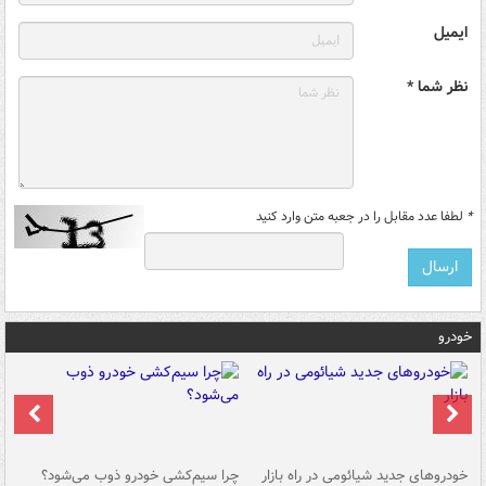
ایمیل
نظر شما *
*
لطفا عدد مقابل را در جعبه متن وارد کنید
خودرو
خودروهای جدید شیائومی در راه بازار
چرا سیم‌کشی خودرو ذوب می‌شود؟
شو