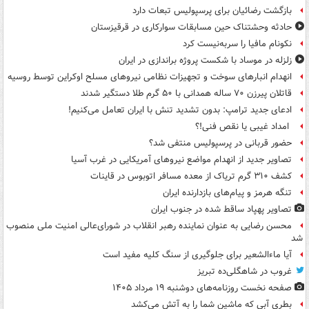
بازگشت رضائیان برای پرسپولیس تبعات دارد
حادثه وحشتناک حین مسابقات سوارکاری در قرقیزستان
نکونام مافیا را سربه‌نیست کرد
زلزله در موساد با شکست پروژه براندازی در ایران
انهدام انبارهای سوخت و تجهیزات نظامی نیروهای مسلح اوکراین توسط روسیه
قاتلان پیرزن ۷۰ ساله همدانی با ۵۰ گرم طلا دستگیر شدند
ادعای جدید ترامپ: بدون تشدید تنش با ایران تعامل می‌کنیم!
امداد غیبی یا نقص فنی!؟
حضور قربانی در پرسپولیس منتفی شد؟
تصاویر جدید از انهدام مواضع نیروهای آمریکایی در غرب آسیا
کشف ۳۱۰ گرم تریاک از معده مسافر اتوبوس در قاینات
تنگه هرمز و پیام‌های بازدارنده ایران
تصاویر پهپاد ساقط شده در جنوب ایران
محسن رضایی به عنوان نماینده رهبر انقلاب در شورای‌عالی امنیت ملی منصوب
شد
آیا ماءالشعیر برای جلوگیری از سنگ کلیه مفید است
غروب در شاهگلی‌ده تبریز
صفحه نخست روزنامه‌های دوشنبه ۱۹ مرداد ۱۴۰۵
بطری آبی که ماشین شما را به آتش می‌کشد