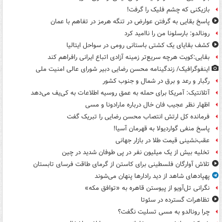
بازیکنی که چشم فلیک را گرفت!
پاسخ بقایی به گرفتن عوارض در تنگه هرمز در تفاهم با عمان
رونالدو: بارسلونا من را ناامید کرد
کشف بقایای یک کشتی باستانی رومی در سواحل ایتالیا
بقایی:کویت هرچه سریع‌تر زمینه آزادی اتباع ایرانی رافراهم کند
اینفوگرافیک/ زندگینامه محسن رضایی دبیر شورای عالی امنیت‌ ملی
رگبار و رعد و برق در شمال و جنوب کشور
آتلانتیک: آمریکا برای حمله به عمق روسیه اطلاعات به کی‌یف می‌دهد
اظهار نظر عجیب فان خال درباره مارادونا و مسی
فرمانده کل ارتش انتصاب محسن رضایی را تبریک گفت
پاسخ منفی گواردیولا به قهرمان آسیا!
عقب‌نشینی قیمت طلا در بازار جهانی
تخلیه بیش از یک میلیون نفر در پی طوفان شدید در چین
تلاش آوارگان فلسطینی برای کاستن از گرمای طاقت فرسای تابستان
پهپادهای شاهد از دید رادارها پنهان می‌شوند
نگرانی تل‌آویو از پیوستن قاهره به «توافق مکه»
تظاهرات گسترده در سئوتا
چرا رونالدو به مسی تسلیت نگفت؟