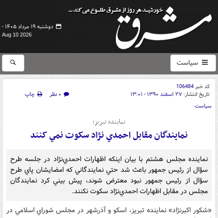
دوشنبه ۱۹ مرداد ۱۴۰۵ -
Aug 10 2026
سیاست
کد خبر
106484
تاریخ انتشار:
۲۷ اسفند ۱۳۹۰ - ۱۳:۰۱
۰ نظر
چاپ
سیاست
نماينده تبريز:
نمايندگان مقابل احمدي نژاد سکوت نمي کنند
نماينده مجلس هشتم با بيان اينكه اظهارات احمدي‌نژاد در جلسه طرح
سؤال از رئيس جمهور باعث شد حتي نمايندگاني كه امضايشان پاي طرح
سؤال از رئيس جمهور نبود معترض شوند، پيش بيني كرد نمايندگان
مجلس در مقابل اظهارات احمدي‌نژاد سكوت نكنند.
«شكور اكبرنژاد» نماينده تبريز، اسكو و آذرشهر در مجلس شوراي اسلامي در