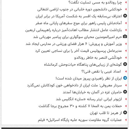
چرا رونالدو به مسی تسلیت نگفت؟
خودکشی دانشجوی دوره خلبانی در جنوب اراضی اشغالی
اعتراف بی‌سابقه یک افسر به شکست آمریکا در برابر ایران
آماده‌باش پلیس راهور برای موج سفرهای پایانی ماه صفر
بازداشت عامل انتشار مطالب اهانت‌آمیز درباره راهپیمایی اربعین
حرم امیرالمومنین محیای سوگواری برای پیامبر مهربانی شد
وزیر آموزش و پرورش: ۶ هزار فضای ورزشی در مدارس ایجاد شد
مدیرعامل پرسپولیس قیمت آخر را برای نساجی تعیین کرد
خودکُشی النصر به خاطر رونالدو
گوشه‌ای از زیبایی‌های پناهگاه‌ حیات‌وحش کرمانشاه
امداد غیبی یا نقص فنی!؟
ایران از نظر راهبردی پیروز میدان شده است!
سردار معروفی: ملت ایران از دادخواهی خون کودکانش نمی‌گذرد
حامیان غزه در آلمان به خیابان‌ها آمدند
لژیونر ایرانی تیتر رسانه «سان» انگلیس شد
حملات یمن به المخا ۷ کشته و ۳۰ مجروح برجا گذاشت
از هرمز تا قلب تهران
عملیات گروه مقاومت سوریه علیه پایگاه اسرائیل+ فیلم