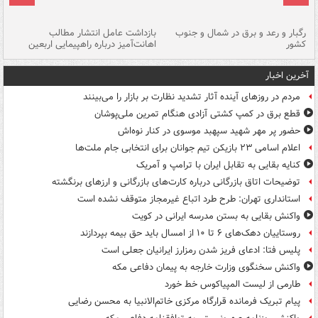
رگبار و رعد و برق در شمال و جنوب
بازداشت عامل انتشار مطالب
کشور
اهانت‌آمیز درباره راهپیمایی اربعین
گر
آخرین اخبار
مردم در روزهای آینده آثار تشدید نظارت بر بازار را می‌بینند
قطع برق در کمپ کشتی آزادی هنگام تمرین ملی‌پوشان
حضور پر مهر شهید سپهبد موسوی در کنار نوه‌اش
اعلام اسامی ۲۳ بازیکن تیم جوانان برای انتخابی جام ملت‌ها
کنایه بقایی به تقابل ایران با ترامپ و آمریک
توضیحات اتاق بازرگانی درباره کارت‌های بازرگانی و ارزهای برنگشته
استانداری تهران: طرح طرد اتباع غیرمجاز متوقف نشده است
واکنش بقایی به بستن مدرسه ایرانی در کویت
روستاییان دهک‌های ۶ تا ۱۰ از امسال باید حق بیمه بپردازند
پلیس فتا: ادعای فریز شدن رمزارز ایرانیان جعلی است
واکنش سخنگوی وزارت خارجه به پیمان دفاعی مکه
طارمی از لیست المپیاکوس خط خورد
پیام تبریک فرمانده قرارگاه مرکزی خاتم‌الانبیا به محسن رضایی