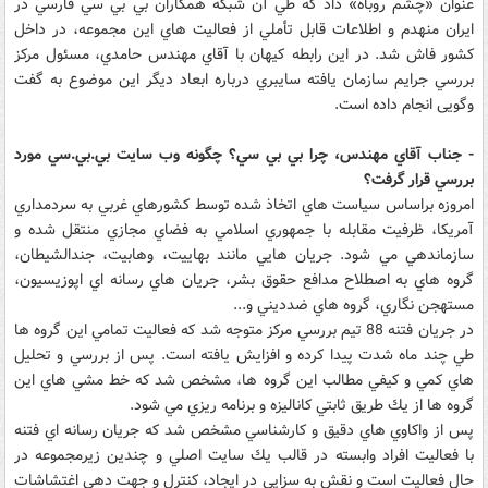
عنوان «چشم روباه» داد كه طي آن شبكه همكاران بي بي سي فارسي در
ايران منهدم و اطلاعات قابل تأملي از فعاليت هاي اين مجموعه، در داخل
كشور فاش شد. در اين رابطه کیهان با آقاي مهندس حامدي، مسئول مركز
بررسي جرايم سازمان يافته سايبري درباره ابعاد ديگر اين موضوع به گفت
وگویی انجام داده است.
- جناب آقاي مهندس، چرا بي بي سي؟ چگونه وب سايت بي.بي.سي مورد
بررسي قرار گرفت؟
امروزه براساس سياست هاي اتخاذ شده توسط كشورهاي غربي به سردمداري
آمريكا، ظرفيت مقابله با جمهوري اسلامي به فضاي مجازي منتقل شده و
سازماندهي مي شود. جريان هايي مانند بهاييت، وهابيت، جندالشيطان،
گروه هاي به اصطلاح مدافع حقوق بشر، جريان هاي رسانه اي اپوزيسيون،
مستهجن نگاري، گروه هاي ضدديني و...
در جريان فتنه 88 تيم بررسي مركز متوجه شد كه فعاليت تمامي اين گروه ها
طي چند ماه شدت پيدا كرده و افزايش يافته است. پس از بررسي و تحليل
هاي كمي و كيفي مطالب اين گروه ها، مشخص شد كه خط مشي هاي اين
گروه ها از يك طريق ثابتي كاناليزه و برنامه ريزي مي شود.
پس از واكاوي هاي دقيق و كارشناسي مشخص شد كه جريان رسانه اي فتنه
با فعاليت افراد وابسته در قالب يك سايت اصلي و چندين زيرمجموعه در
حال فعاليت است و نقش به سزايي در ايجاد، كنترل و جهت دهي اغتشاشات