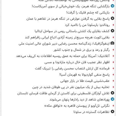
واکنش روزنامه صهیونیستی به توافقنامه دفاعی مکه
بازگشایی تنگه هرمز، یک خوش‌خیالی از سوی آمریکاست!
بازیکنی که چشم فلیک را گرفت!
پاسخ بقایی به گرفتن عوارض در تنگه هرمز در تفاهم با عمان
رونالدو: بارسلونا من را ناامید کرد
کشف بقایای یک کشتی باستانی رومی در سواحل ایتالیا
بقایی:کویت هرچه سریع‌تر زمینه آزادی اتباع ایرانی رافراهم کند
اینفوگرافیک/ زندگینامه محسن رضایی دبیر شورای عالی امنیت‌ ملی
رگبار و رعد و برق در شمال و جنوب کشور
آتلانتیک: آمریکا برای حمله به عمق روسیه اطلاعات به کی‌یف می‌دهد
اظهار نظر عجیب فان خال درباره مارادونا و مسی
فرمانده کل ارتش انتصاب محسن رضایی را تبریک گفت
پاسخ منفی گواردیولا به قهرمان آسیا!
عقب‌نشینی قیمت طلا در بازار جهانی
تخلیه بیش از یک میلیون نفر در پی طوفان شدید در چین
تلاش آوارگان فلسطینی برای کاستن از گرمای طاقت فرسای تابستان
پهپادهای شاهد از دید رادارها پنهان می‌شوند
نگرانی تل‌آویو از پیوستن قاهره به «توافق مکه»
تظاهرات گسترده در سئوتا