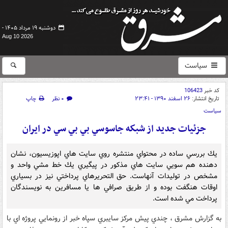
دوشنبه ۱۹ مرداد ۱۴۰۵ -
Aug 10 2026
سیاست
کد خبر
106423
تاریخ انتشار:
۲۶ اسفند ۱۳۹۰ - ۲۳:۴۱
۰ نظر
چاپ
سیاست
جزئيات جديد از شبكه جاسوسي بي بي سي در ايران
يك بررسي ساده در محتواي منتشره روي سايت هاي اپوزيسيون، نشان
دهنده هم سويي سايت هاي مذكور در پيگيري يك خط مشي واحد و
مشخص در توليدات آنهاست. حق التحريرهاي پرداختي نيز در بسياري
اوقات هنگفت بوده و از طريق صرافي ها يا مسافرين به نويسندگان
پرداخت مي شده است.
به گزارش مشرق ، چندي پيش مركز سايبري سپاه خبر از رونمايي پروژه اي با