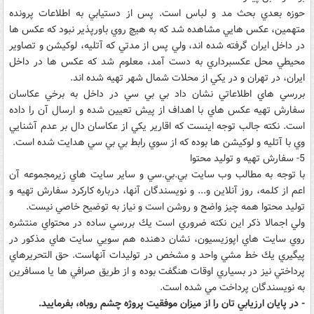
حوزه بعدي بحث مد و لباس است. پس از دستيابي به اطلاعات پرونده
متهمين، عكس هايي مشاهده شد كه به هيچ روي باورپذير نبود كه عكس ها
در داخل ايران گرفته شده اند، ولي پس از مدتي كه آتليه، لوكيشن و تصاوير
محيطي محل عكسبرداري به دست آمد، معلوم شد كه عكس ها در داخل
ايران، در تهران و در يكي از محلات شمال شهر تهيه شده اند.
بررسي هاي اطلاعاتي نشان داد بي بي سي در داخل به برخي عكاسان
سفارش تهيه عكس هاي با اهداف از پيش تعيين شده و ارسال آن را داده
است. نكته جالب توجه اينست كه اقارير يكي از عكاسان دال بر عدم آشنايي
وي با آتليه و لوكيشن ها بوده كه از سوي رابط بي بي سي هدايت شده است.
5- سفارش تهيه و توليد محتوا
با توجه به مطالب وب سايت بي.بي.سي و ساير سايت هاي زيرمجموعه آن
اعم از كلمه، روز آنلاين و... و نويسندگان آنها، درباره كاركرد سفارش تهيه و
توليد محتوا همه چيز واضح و روشن است و نياز به توضيح خاصي نيست.
ولي اجمالا ذكر اين نكته ضروري است يك بررسي ساده در محتواي منتشره
روي سايت هاي اپوزيسيون، نشان دهنده هم سويي سايت هاي مذكور در
پيگيري يك خط مشي واحد و مشخص در توليدات آنهاست. حق التحريرهاي
پرداختي نيز در بسياري اوقات هنگفت بوده و از طريق صرافي ها يا مسافرين
به نويسندگان پرداخت مي شده است.
- در پايان ارزيابي تان را از ميزان موفقيت پروژه چشم روباه، بفرماييد.