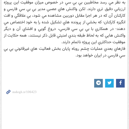
به نظر مي رسد مخاطبين بي بي سي در خصوص ميزان موفقيت اين پروژه
ارزيابي دقيق تري دارند. لكن واكنش هاي عصبي مدير بي بي سي فارسي و
كاركنان آن كه در هر اجرا مقابل دوربين مشاهده مي شود، بي علاقگي و افت
انگيزه كاركنان- كه بخشي از پرونده هاي تشكيل شده را به خود اختصاص مي
دهند- در همكاري با بي بي سي فارسي، دروغ گويي و افشاي آن و ديگر
واكنش هايي كه به لحاظ طبقه بندي امنيتي قابل ذكر نيستند، همه حكايت از
موفقيت حداكثري اين پروژه ناتمام دارند.
فازهاي بعدي عمليات چشم روباه پايان بخش فعاليت هاي غيرقانوني بي بي
سي فارسي در ايران خواهد بود.