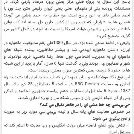
پاسخ اين سؤال به پروژه قبلي مركز يعني پروژه مرصاد بازمي گردد. در
مستندات پرونده يكي از متهمان اصلي يعني كيوان رفيعي متن چت وي با
احمد باطبي ناظر به اين پاسخ است. وي خطاب به احمد باطبي مي گويد:
«خيلي ها به شرايطي كه تو بيرون از كشور داري دل بسته اند كه بتواني
خطاهاي تحليلي- راهبردي دولت آمريكا را نسبت به آنچه در داخل كشور مي
گذرد، تصحيح كني.»
رفيعي در ادامه مدعي شده بود، در سال 1380علي رغم ممنوعيت ماهواره در
ايران، داشتن ماهواره ايپدمي شد و بيشتر مخاطبين، بيننده شبكه هاي
ماهواره اي به مديريت اشخاصي چون هخا، رضا فاضلي، فرود فولادوند و
شهرام همايون و... بودند ولي با گذشت تنها 6 سال، آمار بازديد از اين شبكه
ها به حدود 6 درصد- يعني كمترين ميزان ممكن- رسيده است.
اين نوع نگاه موشكافانه و ساير تمهيداتي كه غرب عليه ايران انديشيد به راه
اندازي وب-سايت BBC Persian در ساعت 5 بعدازظهر 25 دي ماه سال
1387، حدودا 6 ماه قبل از انتخابات دهم رياست جمهوري انجاميد و اندكي
پس از آن شبكه فارسي وان و سپس شبكه من و تو راه اندازي شدند.
-بي.بي.سي چه خط مشي اي را در ظاهر دنبال مي كند؟
در خصوص فعاليت هاي يك سال و نيمه بي.بي.سي موارد زير به صورت
واضح پيگيري مي شود:
1- تلاش براي القاي فاصله ميان دولت انگليس و وب سايت تا اعلام كند كه
مستقل است.