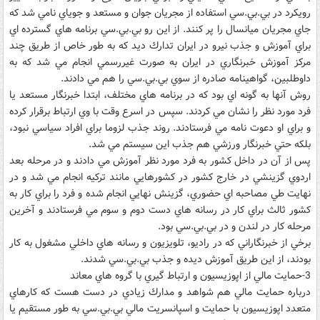
رويكرد در بي.بي.سي استفاده از مجريان جوان و مستعد و جوياي نامي شد كه
جاي مجريان ميانسال را پر كنند. از اين رو بي.بي.سي برنامه هاي گسترده اي
براي آموزش و جذب نيرو در ايران تدارك ديد كه به طور خاص از طريق چند
مركز آموزش خبرنگاري در ايران به صورت غيررسمي انجام مي شد كه به
داوطلبين، گواهينامه صادره از سوي بي.بي.سي را هم مي دادند.
روش آنها به گونه اي بود كه در برنامه هاي مختلف، ابتدا خبرنگار مستعد يا
فرد مورد نظر را نشان مي كردند. سپس در اسرع وقت با وي ارتباط برقرار كرده
و براي او دعوت نامه مي فرستادند. روند جذب لزوما براي افراد سياسي نبود،
بلكه حتي خبرنگار ورزشي هم جذب اين سيستم مي شد.
پس از آن در داخل كشور به فرد مورد نظر آموزش مي دادند و در مرحله بعد
اردوي گزينشي در خارج كشور در كشورهايي مانند تركيه انجام مي شد و در
نهايت طي مصاحبه اي حضوري، گزينش نهايي انجام شده و فرد را براي كار به
كشور ثالث براي كار در رسانه هاي دست دوم و سوم مي فرستادند و آخرين
مرحله كار در لندن و در بي.بي.سي بود.
برخي از خبرنگاراني كه در راديو، تلويزيون و رسانه هاي داخلي مشغول به كار
بودند، از اين طريق آموزش ديده و جذب بي.بي.سي شدند.
3-حمايت مالي از اپوزيسيون و ارتباط گيري با گروه هاي معاند
درباره حمايت مالي هم شواهد و مدارك زيادي در دست هست كه كارهاي
متعدد اپوزيسيون با حمايت و اسپانسريت مالي بي.بي.سي به طور مستقيم يا