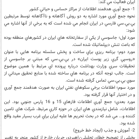
ايران فعاليت مي كند:
1- جمع آوري هدفمند اطلاعات از مراكز حساس و حياتي كشور
نحوه جمع آوري مورد اشاره به دو روش آگاهانه و ناآگاهانه توسط مرتبطين
بي.بي.سي فارسي در ايران انجام مي شده است كه به برخي از آنها اشاره مي
شود:
مورد اول؛ جاسوسي از يكي از سفارتخانه هاي ايران در كشورهاي منطقه بوده
كه باعث تنش ديپلماتيك شده است.
مورد دوم؛ برنامه ريزي براي ساخت و پخش سلسله برنامه هايي با عنوان
«روسپي گري زير پوست ايران» در بي.بي.سي كه مبتني بر جاسوسي از
تحقيقات سري وزارت بهداشت درباره پرونده اي مرتبط با همين موضوع
است. جالب توجه آنكه در برنامه هاي ساخته شده با منابع تحقيق ميداني از
سوي بي.بي.سي تماس گرفته شده است.
مورد سوم؛ اطلاعات برخي سكوهاي نفتي ايران به صورت هدفمند جمع آوري
و در اختيار آنها قرار گرفته بود.
مورد بعدي؛ جمع آوري اطلاعات فازهاي 15 و 16 پارس جنوبي بود. اين
اطلاعات، شامل نيازمندي هاي ايران در حوزه كاري مرتبط، شركت هاي تامين
كننده و... مي شد كه در بحث تحريم ها عليه ايران براي غرب بسيار مفيد واقع
شده بود.
2- آموزش و جذب (ايجاد خط خروج)
بخشي از تصحيح خطاي تحليلي-راهبردي جريان خارج از كشور منجر به تغيير