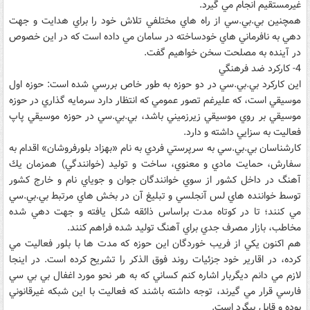
غيرمستقيم انجام مي گيرد.
همچنين بي.بي.سي از راه هاي مختلفي تلاش خود را براي هدايت و جهت
دهي به نافرماني هاي خودساخته در سامان مي داده است كه در اين خصوص
در آينده به مصلحت سخن خواهيم گفت.
4- كاركرد ضد فرهنگي
اين كاركرد بي.بي.سي در دو حوزه به طور خاص بررسي شده است: حوزه اول
موسيقي است، كه عليرغم تصور عمومي كه انتظار دارد سرمايه گذاري در حوزه
موسيقي بر روي موسيقي زيرزميني باشد، بي.بي.سي در حوزه موسيقي پاپ
فعاليت به سزايي داشته و دارد.
كارشناسان بي.بي.سي به سرپرستي فردي به نام «بهزاد بلورفروشان» اقدام به
سفارش، حمايت مادي و معنوي، ساخت و توليد (خوانندگي) همزمان يك
آهنگ در داخل كشور از سوي خوانندگان جوان و جوياي نام و خارج كشور
توسط خواننده هاي لس آنجلسي و تبليغ آن در بخش هاي مرتبط بي.بي.سي
مي كنند؛ تا در كوتاه مدت براساس ذائقه شكل يافته و جهت دهي شده
مخاطب، بازار مصرف جدي براي آهنگ توليد شده فراهم كنند.
هم اكنون يكي از فريب خوردگان اين حوزه كه مدت ها با بلور فعاليت مي
كرده، در اقارير خود جزئيات روند فوق الذكر را تشريح كرده است. در اينجا
لازم مي دانم ديگربار اشاره كنم كساني كه به هر نحو مورد اغفال بي بي سي
فارسي قرار مي گيرند، توجه داشته باشند كه فعاليت با اين شبكه غيرقانوني
بوده و قابل پيگرد است.