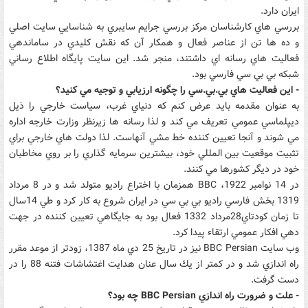
ايران دارد.
بررسي هاي كارشناسان مركز بررسي جرايم سايبري به شناسايي سايت اصلي
و ده ها تن از عناصر فعال و همكار آن كه نقش كليدي در ساماندهي
فعاليت هاي رسانه اي داشتند، منجر شد. اين سايت پايگاه اطلاع رساني
شبكه بي بي سي فارسي بود.
- اين فعاليت هاي بي.بي.سي را چگونه ارزيابي و توجيه مي كنيد؟
به عنوان مقدمه بايد عرض كنم كه دنياي غرب، سياست خارجي را ذيل
ديپلماسي عمومي تعريف مي كند و لذا رسانه ها زيرنظر وزارت خارجه اداره
مي شوند و آنجا تعيين كننده خط مشي آنهاست. لذا دولت هاي خارجي براي
تثبيت موقعيت بين المللي خود، بيشترين سرمايه گذاري را بر روي مخاطبان
خود در ديگر كشورها مي كنند.
در 14 نوامبر 1922، BBC همزمان با اختراع راديو متولد شد و در 8 مرداد
1319 بخش فارسي راديو بي بي سي در ايران شروع به كار كرد و طي 14سال
تا زمان كودتاي28مرداد 1332 فعال بود به جايگاهي تعيين كننده در جهت
دهي افكار عمومي ارتقاء پيدا كرد.
وب سايت BBC Persian نيز در تاريخ 25 دي ماه 1387، زودتر از موعد مقرر
راه اندازي شد و در كمتر از يك سال عنان هدايت اغتشاشات فتنه 88 را در
دست گرفت.
- علت و ضرورت راه اندازي BBC Persian چه بود؟