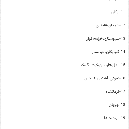
11-بوكان
12-همدان،فامنین
13-سروستان،خرامه،كوار
14-گلپایگان،خوانسار
15-اردل،فارسان،كوهرنگ،كیار
16-تفرش،آشتیان،فراهان
17-كرمانشاه
18-بهبهان
19-مرند،جلفا