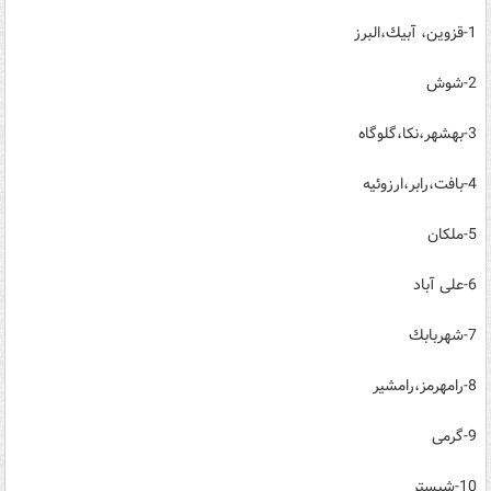
1-قزوین، آبیك،البرز
2-شوش
3-بهشهر،نكا،گلوگاه
4-بافت،رابر،ارزوئیه
5-ملكان
6-علی آباد
7-شهربابك
8-رامهرمز،رامشیر
9-گرمی
10-شبستر