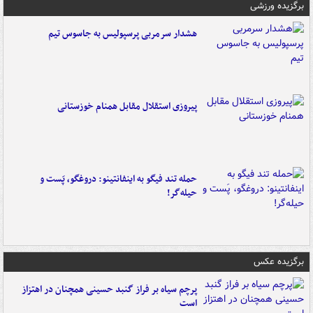
برگزیده ورزشی
هشدار سرمربی پرسپولیس به جاسوس تیم
پیروزی استقلال مقابل همنام خوزستانی
حمله تند فیگو به اینفانتینو: دروغگو، پَست‌ و
حیله‌گر!
برگزیده عکس
پرچم سیاه بر فراز گنبد حسینی همچنان در اهتزاز
است