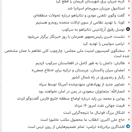
گربه جریان برق شهرستان فریمان را قطع کرد
استانبول میزبان سوپرجام اسپانیا شد
گفت وگوی تلفنی مودی و نتانیاهو درباره تحولات منطقه‌ای
کوبا: با تهدید نظامی از سوی ایالات متحده روبه‌رو هستیم
توسل رفیق آرژانتینی نتانیاهو به سرکوب
نشست خبری رئیس‌جمهور همزمان با روز خبرنگار برگزار می‌شود
ترامپ سوئیس را تهدید کرد
سخنگوی کمیسیون امنیت ملی مجلس: چارچوب کلی تفاهم با عمان مشخص
شده است
طالبان: داعش را به طور کامل در افغانستان سرکوب کردیم
امضای سران پاکستان، عربستان و ترکیه برای «دفاع جمعی»
رگبار و رعدوبرق در راه شمال کشور
تصاویر جدید از پهپادهای منهدم‌شده آمریکا توسط سپاه
انصارالله: متجاوزان سعودی در یمن در امان نخواهند بود
پوتین و محمد بن زاید درباره اوضاع منطقه خلیج فارس گفت‌وگو کردند
قیمت جهانی نفت امروز ۱۶ مرداد
اشکال بزرگ فوتبال ما نتیجه‌گرایی است
حاج علی اکبری: انقلاب ما محصول مکتب عاشورا است
افشاگری برادرزاده ترامپ: تمام تصمیم‌هایش از روی ترس است