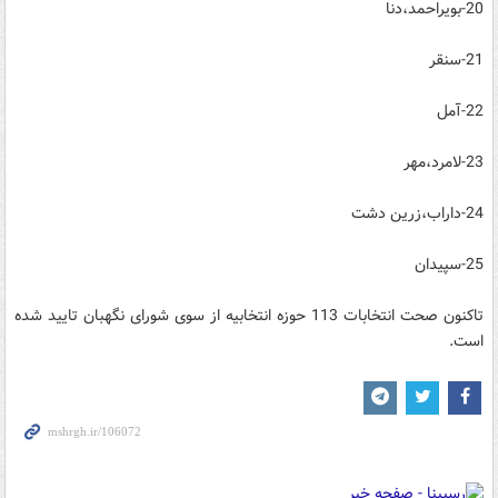
20-بویراحمد،دنا
21-سنقر
22-آمل
23-لامرد،مهر
24-داراب،زرین دشت
25-سپیدان
تاكنون صحت انتخابات 113 حوزه انتخابیه از سوی شورای نگهبان تایید شده
است.