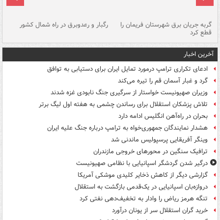
گربه جریان برق شهرستان فریمان را
رگبار و رعدوبرق در راه شمال کشور
قطع کرد
گذ
آخرین اخبار
ادعای تکراری ترامپ درمورد تمایل ایران برای دستیابی به توافق
گرد و غبار آسمان قم را تیره می‌کند
وزیران صهیونیست خواستار از سرگیری جنگ نابودی غزه شدند
تلاش پزشکان استقلال برای رساندن چشمی به هفته اول لیگ برتر
بحران در راه‌آهن انگلیس ادامه دارد
هشدار نمایندگان جمهوری‌خواه به ترامپ درباره جنگ علیه ایران
وینگر آفریقایی پرسپولیس ماندنی شد
ترافیک سنگین در محورهای خروجی مازندران
درگیر شدن گردشگر اسپانیایی با نظامی صهیونیست
گزارشی دیگر از کاهش ذخایر کلیدی موشکی آمریکا
دروازه‌بان اسپانیایی در یک‌قدمی بازگشت به استقلال
تنگه هرمز ریاض را وادار به تخفیف‌دهی نفتی کرد
خرید گران استقلال سر از یونان درآورد