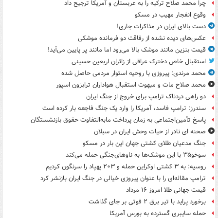
چرا محمد صلاح ترکیه را به عربستان و آمریکا ترجیح داد
وقوع انفجار مهیب در مسکو
دست بالای ایران در مذاکرات جاری!
عکس‌های دیده نشده از رفاقت دو فرمانده‌ موشکی
قیمت بنزین مانند موشک بالا می‌رود اما مانند پر پایین می‌آید!
استقبال خاص دخترک عراقی از زائران اربعین حسینی
محمد مرندی: پیروزی با روحیه استوار مردمی حاصل شده
محمد صلاح مات و مبهوت استقبال هواداران ترابزون اسپور
دو راهی دردناک ترامپ برای خروج از جنگ ایران
سندرز: ترامپ فاسد، آمریکا را وارد یک جنگ فاجعه بار کرده است
پاسخ تأمین‌اجتماعی به زمان پرداخت مابه‌التفاوت حقوق بازنشستگان
صحنه ای نادر از حیات وحش ایران در سبلان
جنگ مدعیان طلای کشتی جهان این بار در مسکو
سوخو۳۵ با این موشک‌ها به ناوهای‌جنگی حمله می‌کند
روسیه: به ۳ کشتی اوکراین حمله و ۲۰۳ پهپاد را سرنگون کردیم
ترامپ مقاله‌ای را با عنوان پیروزی خیالی در جنگ ایران بازنشر کرد
قیمت جهانی طلا امروز ۱۶ مرداد
برخورد پراید با تیر برق ۲ فوتی بر جای گذاشت
حمله سایبری گسترده به بورس آمریکا