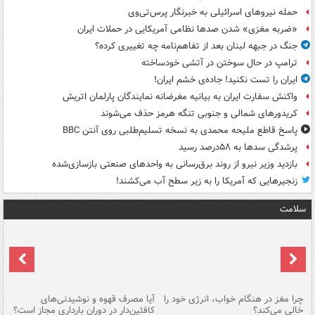
حمله نیروهای اسرائیلی به خبرنگار پرس‌تی‌وی
«ضربه مغزی» شدن صدها نظامی آمریکایی در حملات ایران
جنگ در جبهه لبنان بعد از تفاهم‌نامه چه تغییری کرده؟
ترامپ در حال سوختن در آتشی خودساخته
ایران را تست نکنید! جاده‌ی خشم ایران!
واکنش سفارت ایران به بیانیه مغرضانه نمایندگان پارلمان اتریش
کریدورهای شمالی و جنوبی تنگه هرمز حذف می‌شوند
پاسخ قاطع ملیحه محمدی به نسخه تسلیم‌طلبی روی آنتن BBC
پرشدگی سدها به ۵۸درصد رسید
بازدید وزیر نیرو از روند برق‌رسانی به واحدهای صنعتی بازسازی‌شده
زنجیرهایی که آمریکا را به زیر سطح آب می‌کشند!
سلامت
ت
چرا مغز در هنگام خواب، انرژی خود را
آیا مصرف قهوه و نوشیدنی‌های
چر
خالی می‌کند؟
کافئین‌دار در دوران بارداری مجاز است؟
می