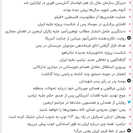
دبیرکل سازمان ملل باز هم خواستار آتش‌بس فوری در اوکراین شد
آنچه رهبر شهید سال‌ها پیش دیده بودند
حمایت هلندی‌ها از مظلومیت فلسطین +فیلم
افشای برکناری در موساد پس از شکست پروژه علیه ایران
دستگیری عامل انتشار مطالب توهین‌آمیز علیه زائران اربعین در فضای مجازی
روایت تکان‌دهنده دانش‌آموز مینابی از جنایت آمریکا
هدف قرار گرفتن اتاق‌ فرماندهی مزدوران عربستان در یمن
شکست پروژه «خاورمیانه جدید» نتانیاهو
گزافه‌گویی و لفاظی جدید ترامپ علیه ایران
پیروزی استقلال مقابل همنام خوزستانی در دیداری تدارکاتی
انفجار در حومه دمشق چند کشته و زخمی برجا گذاشت
بوسه‌ پدر بر پای پسر شهیدش
رایزنی عراقچی و همتای موریتانی خود درباره تحولات منطقه
موج تهدید علیه قضات آمریکایی پس از صدور حکم علیه ترامپ
روایتی از همدلی و همسویی ملت‌ها در مراسم اربعین
یمن: جهان به‌زودی صدای ناله سعودی‌ها را خواهد شنید
یونیفل: ارتش اسرائیل در یک روز ۱۱۳ توپ به جنوب لبنان شلیک کرده است
ترامپ: همه چیز درباره ایران به طور استثنایی خوب پیش می‌رود
عبور از خط قرمز ایران یعنی مرگ!