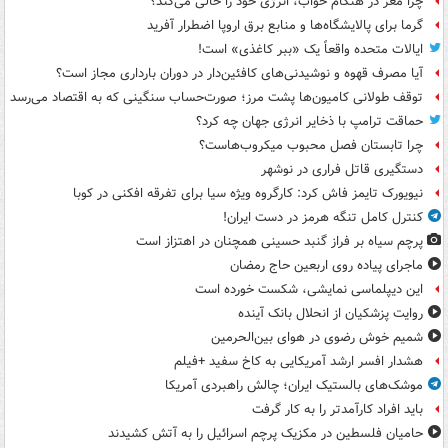
چرا مغز در هنگام خواب، انرژی خود را خالی می‌کند؟
گرما برای پالایشگاه‌ها و منابع برق اروپا اضطرار آفرید
ایالات متحده واقعاً یک «ببر کاغذی» است!
آیا مصرف قهوه و نوشیدنی‌های کافئین‌دار در دوران بارداری مجاز است؟
توقف طولانی کامیون‌ها پشت مرز؛ صورت‌حساب سنگینی که به اقتصاد می‌رسد
حماقت ترامپ با ذخایر انرژی جهان چه کرد؟
چرا تابستان فصل محبوب میکروب‌هاست؟
دستگیری قاتل فراری در نوشهر
نیویورک تایمز فاش کرد: کارگروه ویژه سیا برای تفرقه افکنی در کوبا
کنترل کامل تنگه هرمز در دست ایران!
پرچم سیاه بر فراز گنبد حسینی همچنان در اهتزاز است
ماجرای پیاده روی اربعین حاج رمضان
این دیپلماسی نمایشی، شکست خورده است
روایت پزشکیان از انحلال بانک آینده
شمیم خوش رضوی در هوای بین‌الحرمین
هشدار افسر ارشد آمریکایی به کاخ سفید +فیلم
موشک‌های بالستیک ایران؛ چالش راهبردی آمریکا
باید افراد کارآمدتر را به کار گرفت
حامیان فلسطین در مکزیک پرچم اسرائیل را به آتش کشیدند