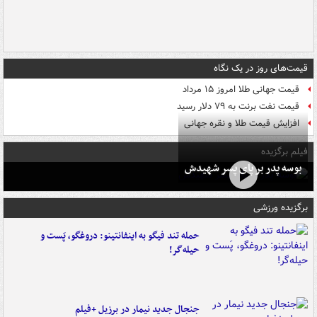
قیمت‌های روز در یک نگاه
قیمت جهانی طلا امروز ۱۵ مرداد
قیمت نفت برنت به ۷۹ دلار رسید
افزایش قیمت طلا و نقره جهانی
فیلم برگزیده
بوسه‌ پدر بر پای پسر شهیدش
برگزیده ورزشی
حمله تند فیگو به اینفانتینو: دروغگو، پَست‌ و
حیله‌گر!
جنجال جدید نیمار در برزیل +فیلم