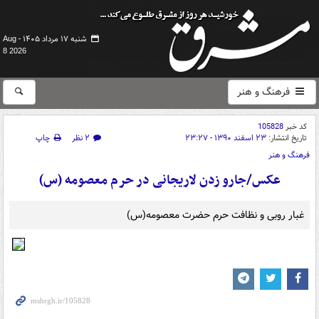
شنبه ۱۷ مرداد ۱۴۰۵ -
Aug
8 2026
فرهنگ و هنر
کد خبر
105828
تاریخ انتشار:
۲۳ اسفند ۱۳۹۰ - ۲۳:۲۷
۲ نظر
چاپ
فرهنگ و هنر
عکس/جارو زدن لاریجانی در حرم معصومه (س)
غبار روبی و نظافت حرم حضرت معصومه(س)