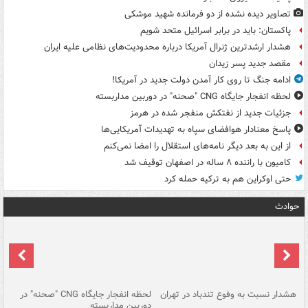
تصاویر دیده‌ نشده از دو فرمانده شهید موشکی
پاکستان: باید در برابر اسرائیل متحد شویم
هشدار ارشدترین ژنرال آمریکا درباره محدودیت‌های نظامی علیه ایران
مقصد جدید پسر زیدان
ادامه جنگ تا روی کار آمدن دولت جدید در آمریکا!
لحظه انفجار جایگاه CNG "صحنه" در دوربین مداربسته
جزئیات جدید از نفتکش منفجر شده در هرمز
پاسخ معنادار هوافضای سپاه به تهدیدات آمریکایی‌ها
از این به بعد دیگر نامه‌های استقلال را امضا نمی‌کنم
کامیون با راننده ۸ ساله در اصفهان توقیف شد
حتی اوکراین هم به ترکیه حمله کرد
حوادث
ای
هشدار نسبت به وفوع تندباد در تهران
لحظه انفجار جایگاه CNG "صحنه" در
دس
دوربین مداربسته
ات