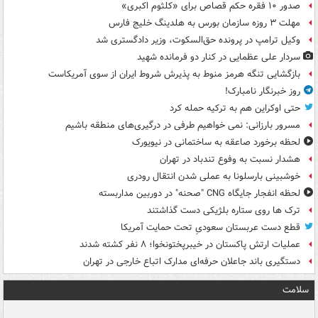
صدور ۱۰ فقره حکم قصاص برای «کلثوم اکبری»
مهلت ۳ روزه سازمان بورس به هلدینگ خلیج فارس
وکیل ترامپ در پرونده حق‌السکوت، وزیر دادگستری شد
سردار علی عظمایی در کنار دو فرمانده شهید
بازگشایی تنگه هرمز منوط به پذیرش شروط ایران از سوی آمریکاست
روز خبرنگار نامبارک!
حتی اوکراین هم به ترکیه حمله کرد
مسرور بارزانی: نمی خواهیم طرفی در درگیری‌های منطقه باشیم
لحظه برخورد صاعقه به ساختمانی در نیویورک
هشدار نسبت به وفوع تندباد در تهران
خوشبینی بارسلونا به عملی شدن انتقال رودری
لحظه انفجار جایگاه CNG "صحنه" در دوربین مداربسته
ترک ها روی ستاره بلژیکی دست گذاشتند
قطع دست عربستان سعودیِ تحت حمایت آمریکا
عملیات ارتش پاکستان در خیبرپختونخوا؛ ۸ نفر کشته شدند
دستگیری باند جاعلان حرفه‌ای مدارک اتباع خارجی در تهران
سلامت