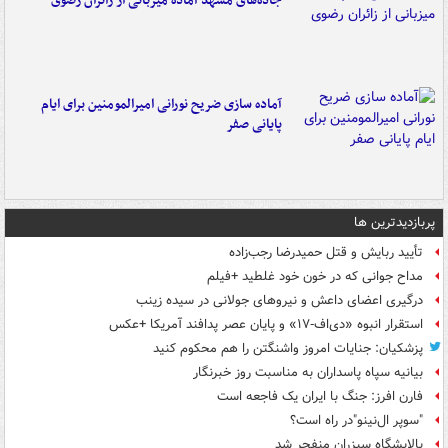
جاده‌های مشهد آماده میزبانی از زائران رضوی
آماده سازی ضریح نورانی امیرالمومنین برای ایام
پایانی صفر
پربازدیدترین ها
تأیید ربایش و قتل حمیدرضا رجب‌زاده
مداح جوانی که در خون خود غلطید +فیلم
درگیری اعضای داعش و نیروهای جولانی در سیده زینب
استقرار انبوه «دی‌اف‑۱۷» و پایان عصر پدافند آمریکا +عکس
پزشکیان: جنایات امروز واشنگتن را هم محکوم کنید
بیانیه سپاه پاسداران به مناسبت روز خبرنگار
فارن افرز: جنگ با ایران یک فاجعه است
"سوپر ال‌نینو"در راه است؟
پالایشگاه سیزران منفجر شد