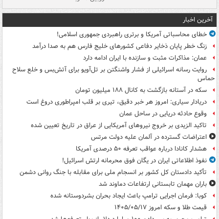
آخرین اخبار
خطای محاسباتی آمریکا و برتری راهبردی جمهوری اسلامی!
زنگ خطر پایان ذخایر دفاعی کشورهای خلیج فارس هم به صدا درآمد
عمان: مذاکرات مثبت و سازنده با ایران ادامه دارد
روایت رسانه اسرائیلی از فشار واشنگتن بر تل‌آویو برای آتش‌بس و خلع سلاح
حماس
سکه در آستانه بازگشت به کانال ۱۸۸ میلیون تومان
دریادار سیاری: امروز هر خبر دقیق، تیری بر قلب امپراطوری دروغ است
وقوع حادثه دریایی در ساحل عمان
تاکید الزیدی بر خروج نیروهای آمریکایی از عراق در تاریخ تعیین شده
اعتراضات گسترده در آلمان علیه دولت مرتس
هشدار کانادا درباره عواقب تعرفه ۵۰ درصدی آمریکا
نفوذ اطلاعاتی ایران در یگان فوق محرمانه ارتش اسرائیل!
تأکید دادستان کل کشور بر انسجام ملی برای مقابله با جنگ روانی دشمن
باران مهمان تابستانی ارتفاعات دماوند شد
کوبا: فرمان اجرایی ترامپ باعث ایجاد بحران بشردوستانه شده
قیمت طلا و سکه امروز ۱۴۰۵/۰۵/۱۷