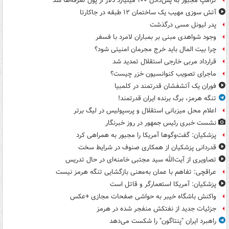
ترامپ مجبور به پس‌دادن ۱۰۰ میلیارد دلار از پول تعرفه‌ها شد
آتش سوزی مهیب یک ساختمان ۱۲ طبقه در جاکارتا
پدر لیونل مسی درگذشت
وجود شواهدی مبنی بر بمباران لامرد با فسفر
چرا بیت المال باید خرج مجرمان امنیتی شود؟
قرارداد مربی خارجی استقلال تمدید شد
ماجرای تصویب کنوانسیون خزر چیست؟
فوران یک آتشفشان قدرتمند در کلمبیا
تنگه هرمز، برگ برنده ایران قدرتمند!
اعلام محل میزبانی استقلال و پرسپولیس در لیگ برتر
نشست خبری رئیس جمهور در روز خبرنگار
پزشکیان: گفت‌وگوها آمریکا را مجبور به همراهی کرد
قدردانی پزشکیان از همکاری صنوف در شرایط سخت
تصاویری از آیت‌الله سید مجتبی خامنه‌ای در حال تدریس
عراقچی: تفاهم با عمان به‌معنی بازگشایی تنگه هرمز نیست
پزشکیان: آمریکا استعمارگر و قاتل است
واکنش باشگاه خیبر به حواشی صفحات مجازی +عکس
جزئیات جدید از نفتکش منفجر شده در هرمز
راهبرد ایران "پنتاگون" را شکست می‌دهد