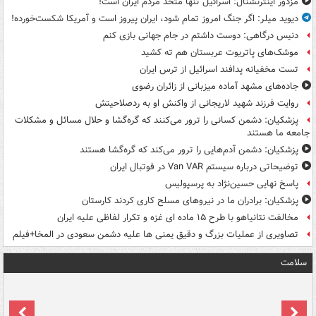
مزدور اینترنشنال: اسرائیل تنها متحد مردم ایران است!
دیوید میلر: اگر جنگ امروز تمام شود، ایران پیروز است و آمریکا شکست‌خورده!
دنیس درگاهی: دوست داشتم در جام جهانی بازی کنم
موشک‌های پاتریوت عربستان هم ته‌ کشید
تست مخفیانه پدافند اسرائیل از ترس ایران
جاده‌های مشهد آماده میزبانی از زائران رضوی
روایت فرزند شهید لاریجانی از واکنش او به ردصلاحیتش
پزشکیان: دشمن کسانی را ترور می‌کنند که گره‌گشا و حلال مسائل و مشکلات
جامعه ما هستند
پزشکیان: دشمن آدم‌هایی را ترور می‌کند که گره‌گشا هستند
توضیحاتی درباره سیستم Van VAR در فوتبال ایران
پاسخ نهایی حسین‌نژاد به پرسپولیس
پزشکیان: برادران ما در نیروهای مسلح کاری کردند کارستان
مخالفت نتانیاهو با طرح ۱۵ ماده ای غزه و تکرار لفاظی علیه ایران
تصاویری از عملیات بزرگ و دقیق یمنی ها علیه دشمن سعودی در المخا+فیلم
سلامت