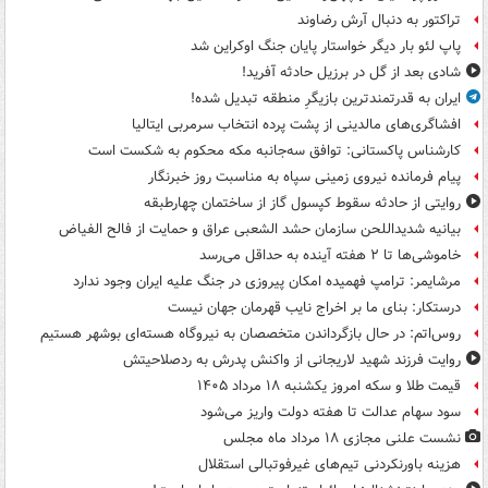
تراکتور به دنبال آرش رضاوند
پاپ لئو بار دیگر خواستار پایان جنگ اوکراین شد
شادی بعد از گل در برزیل حادثه آفرید!
ایران به قدرتمندترین بازیگرِ منطقه تبدیل شده!
افشاگری‌های مالدینی از پشت پرده انتخاب سرمربی ایتالیا
کارشناس پاکستانی: توافق سه‌جانبه مکه محکوم به شکست است
پیام فرمانده نیروی زمینی سپاه به مناسبت روز خبرنگار
روایتی از حادثه سقوط کپسول گاز از ساختمان چهارطبقه
بیانیه شدیداللحن سازمان حشد الشعبی عراق و حمایت از فالح الفیاض
خاموشی‌ها تا ۲ هفته آینده به حداقل می‌رسد
مرشایمر: ترامپ فهمیده امکان پیروزی در جنگ علیه ایران وجود ندارد
درستکار: بنای ما بر اخراج نایب قهرمان جهان نیست
روس‌اتم: در حال بازگرداندن متخصصان به نیروگاه هسته‌ای بوشهر هستیم
روایت فرزند شهید لاریجانی از واکنش پدرش به ردصلاحیتش
قیمت طلا و سکه امروز یکشنبه ۱۸ مرداد ۱۴۰۵
سود سهام عدالت تا هفته دولت واریز می‌شود
نشست علنی مجازی ۱۸ مرداد ماه مجلس
هزینه باورنکردنی تیم‌های غیرفوتبالی استقلال