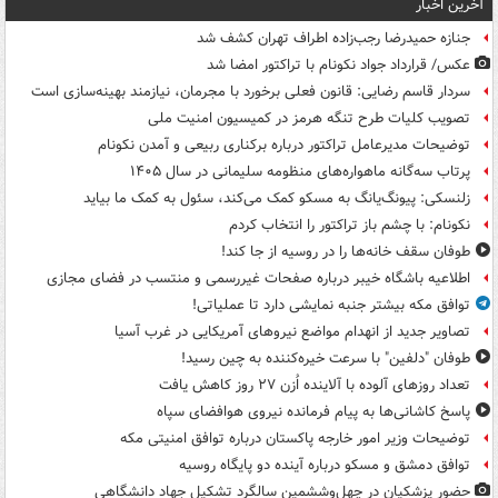
آخرین اخبار
جنازه حمیدرضا رجب‌زاده اطراف تهران کشف شد
عکس/ قرارداد جواد نکونام با تراکتور امضا شد
سردار قاسم رضایی: قانون فعلی برخورد با مجرمان، نیازمند بهینه‌سازی است
تصویب کلیات طرح تنگه هرمز در کمیسیون امنیت ملی
توضیحات مدیرعامل تراکتور درباره برکناری ربیعی و آمدن نکونام
پرتاب سه‌گانه ماهواره‌های منظومه سلیمانی در سال ۱۴۰۵
زلنسکی: پیونگ‌یانگ به مسکو کمک می‌کند، سئول به کمک ما بیاید
نکونام: با چشم باز تراکتور را انتخاب کردم
طوفان سقف خانه‌ها را در روسیه از جا ‌کند!
اطلاعیه باشگاه خیبر درباره صفحات غیررسمی و منتسب در فضای مجازی
توافق مکه بیشتر جنبه نمایشی دارد تا عملیاتی!
تصاویر جدید از انهدام مواضع نیروهای آمریکایی در غرب آسیا
طوفان "دلفین" با سرعت خیره‌کننده به چین رسید!
تعداد روزهای آلوده با آلاینده اُزن ۲۷ روز کاهش یافت
پاسخ کاشانی‌ها به پیام فرمانده نیروی هوافضای سپاه
توضیحات وزیر امور خارجه پاکستان درباره توافق امنیتی مکه
توافق دمشق و مسکو درباره آینده دو پایگاه روسیه
حضور پزشکیان در چهل‌وششمین سالگرد تشکیل جهاد دانشگاهی