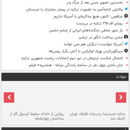
نخستین تصویر مسی بعد از مرگ پدر
واکنش کنایه‌آمیز به عضویت ترکیه در پیمان مشترک با عربستان
عراقچی: اکنون هیچ مذاکره‌ای با آمریکا نداریم
رویای اف-۳۵ ترکیه در بن‌بست
راز عبور مخفی جنگنده‌های ایرانی از چشم دشمن
جشن برداشت انگور در ترشیز
آمریکا نتوانست؛ دیگران هم نمی توانند
سرنگون‌کردن پهپاد اوکراینی با آتش رگبار روس‌ها
احتمال شکست اردوغان در دور دوم انتخابات ریاست جمهوری ترکیه
جان باختن چهار نفر در سانحه رانندگی مراغه - هشترود+ فیلم
حوادث
جنازه حمیدرضا رجب‌زاده اطراف تهران
روایتی از حادثه سقوط کپسول گاز از
حم
کشف شد
ساختمان چهارطبقه
زاهدا