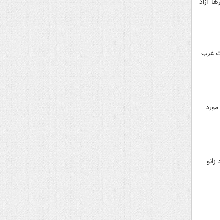
ها آزاد
ت غرب
مورد
زانو