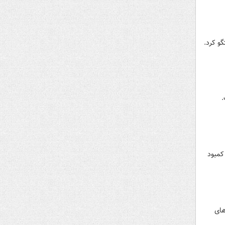
و کرد.
.
 کمبود
های