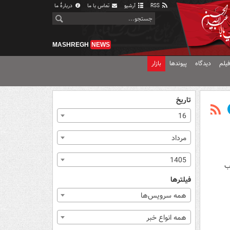
RSS
آرشیو
تماس با ما
دربارهٔ ما
MASHREGH
NEWS
یلم
دیدگاه
پیوندها
بازار
تاریخ
16
مرداد
1405
باب
فیلترها
همه سرویس‌ها
همه انواع خبر