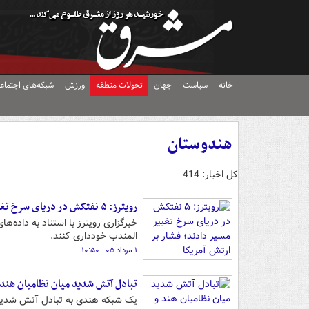
خانه
سیاست
جهان
تحولات منطقه
ورزش
شبکه‌های اجتماع
هندوستان
کل اخبار: 414
رویترز: ۵ نفتکش در دریای سرخ تغییر مسیر دادند؛ فشار بر ارتش آمریکا
المندب خودداری کنند.
۱ مرداد ۰۵ - ۱۰:۵۰
تبادل آتش شدید میان نظامیان هند 
یک شبکه هندی به تبادل آتش شدید م