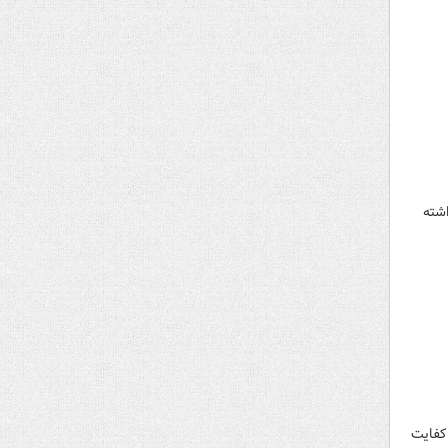
اشته
 کفایت