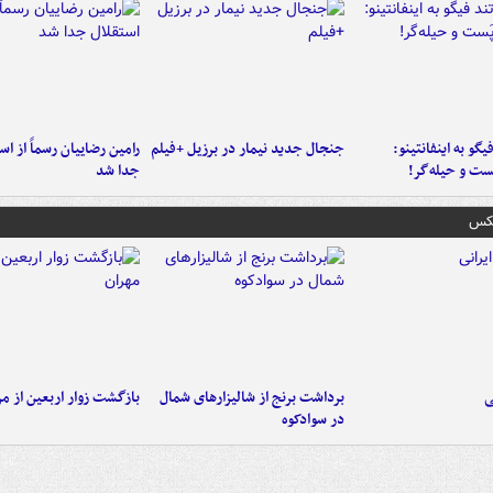
یگو به اینفانتینو:
جنجال جدید نیمار در برزیل +فیلم
رامین رضاییان رسماً از اس
ست‌ و حیله‌گر!
جدا شد
عکس
ی
برداشت برنج از شالیزارهای شمال
بازگشت زوار اربعین از مر
در سوادکوه