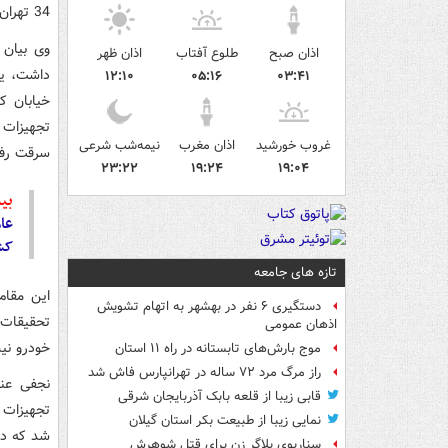
34 تهران برای رسیدگی تخصصی به اداره هفدهم پلیس آگاهی تهران بزرگ ارجاع شد.
وی بیان 
اذان صبح
طلوع آفتاب
اذان ظهر
۱۲:۱۰
۰۵:۱۶
۰۳:۴۱
خیابان ک
تجهیزات 
غروب خورشید
اذان مغرب
نیمه‌شب شرعی
سرقت رفته و مو
۲۳:۲۲
۱۹:۲۴
۱۹:۰۴
بیش
عا
کشف ۱۰ ت
تازه های جامعه
این مقام
دستگیری ۶ نفر در بهشهر به اتهام تشویش
اذهان عمومی
خودرو نی
موج بارش‌های تابستانه در راه ۱۱ استان
راز مرگ مرد ۷۲ ساله در تهرانپارس فاش شد
نجفی عنو
قابی زیبا از قلعه بابک آذربایجان شرقی
نمایی زیبا از طبیعت بکر استان گیلان
شد که در
سناریوی بلاگر زن برای قتل شوهرش