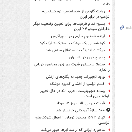
دادند
روایت گاردین از «دیپلماسی کودکستانی»
ترامپ در برابر ایران
بسیج تمام ظرفیت‌ها برای تعیین وضعیت دیگر
خلبانان سوخو ۲۴ ایران
آینده نامعلوم طارمی در المپیاکوس
کره شمالی یک موشک بالستیک شلیک کرد
بازگشت اندونگ به استقلال منتفی شد
پاییز پرباران در راه ایران
صنعا: عربستان قدرت دور زدن محاصره دریایی
را ندارد
ورود تجهیزات جدید به یگان‌های ارتش
خشم ترامپ از افشای کمبود موشک
رسانه صهیونیست: حزب الله در حال تغییر
قواعد بازی است
قیمت جهانی طلا امروز ۱۵ مرداد
۸۰۰ سازۀ آمریکایی خاکستر شد
تهاتر ۱۶۷۳ میلیارد تومان از اموال شرکت‌های
تراستی
ماهواره ایرانی که از سد ابرها عبور می‌کند