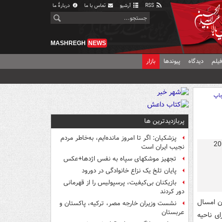
RSS
آرشیو
تماس با ما
دربارهٔ ما
MASHREGH
NEWS
یلم
دیدگاه
پیوندها
بازار
اپ
پربازدیدترین ها
پزشکیان: اگر تا امروز مانده‌ایم، به‌خاطر مردم
نجیب ایران است
تجهیز موشکهای سپاه به نفس اژدها+عکس
پایان تلخ یک نزاع خانوادگی در دورود
بازیکنان بی‌کیفیت، پرسپولیس را از قهرمانی
دور کردند
ن امسال
نشست وزیران خارجه مصر، ترکیه، پاکستان و
عربستان
ی ناحیه