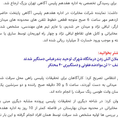
داشت: نماینده شرکت مخابرات در اداره هفدهم پلیس آگاهی پایتخت حاضر 
داشت، یازدهم مهر ساعت 6 صبح متوجه قطعی خطوط تلفن های محدوده های مید
ارگر، لبافی نژاد و میدان حر شدیم، با عازم تیم های مهندسی، مشخص ش
مخابراتی و کابل های تقاطع لبافی نژاد و چهار راه ابوریحان توسط سارق یا سا
جب ورود خسارت 3 میلیارد ریالی شده اند.
تر بخوانید:
ملان آتش زدن درمانگاه شهرک توحید بندرعباس دستگیر شدند
ن موادضدعفونی و
دستگیری
۴۰ محتکر
 انتظامی تصریح کرد: کارآگاهان برای تحقیقات پلیسی راهی محل سرقت شد
تحقیقات میدانی به دست آوردند، ساعت 5 و 30 دقیقه صبح راننده و دو س
سان وانت طوسی رنگ سرقت را انجام داده اند.
ان کرد: در شاخه دیگری از تحقیقات پلیسی پرونده مشابه دیگری مبنی 
تجهیزات مخابراتی در محدوه میدان بهارستان در فاصله کمتر از 0
 بررسی ها اولیه مشخص شد سرقت توسط همان افراد انجام گرفته و این بار ن