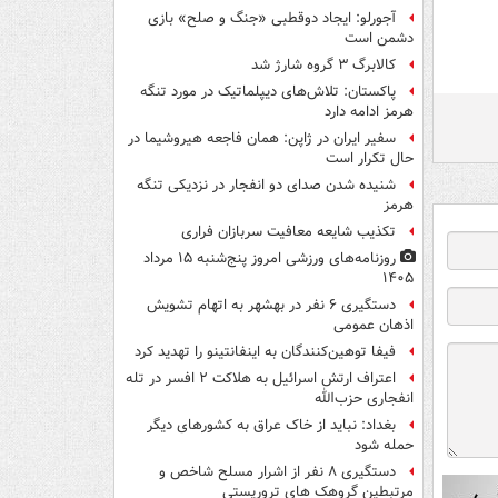
آجورلو: ایجاد دوقطبی «جنگ و صلح‌» بازی
دشمن است
کالابرگ ۳ گروه شارژ شد
پاکستان: تلاش‌های دیپلماتیک در مورد تنگه
هرمز ادامه دارد
سفیر ایران در ژاپن: همان فاجعه هیروشیما در
حال تکرار است
شنیده شدن صدای دو انفجار در نزدیکی تنگه
هرمز
تکذیب شایعه معافیت سربازان فراری
روزنامه‌های ورزشی امروز پنج‌شنبه ۱۵ مرداد
۱۴۰۵
دستگیری ۶ نفر در بهشهر به اتهام تشویش
اذهان عمومی
فیفا توهین‌کنندگان به اینفانتینو را تهدید کرد
اعتراف ارتش اسرائیل به هلاکت ۲ افسر در تله
انفجاری حزب‌الله
بغداد: نباید از خاک عراق به کشورهای دیگر
حمله شود
دستگیری ۸ نفر از اشرار مسلح شاخص و
مرتبطین گروهک های تروریستی