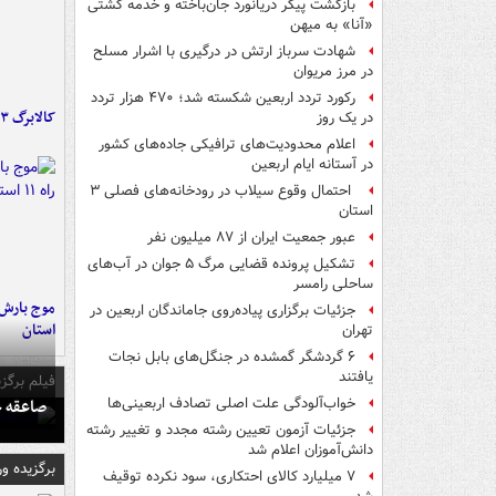
بازگشت پیکر دریانورد جان‌باخته و خدمه کشتی
«آنا» به میهن
شهادت سرباز ارتش در درگیری با اشرار مسلح
در مرز مریوان
رکورد تردد اربعین شکسته شد؛ ۴۷۰ هزار تردد
کالابرگ ۳ گروه شارژ شد
در یک روز
اعلام محدودیت‌های ترافیکی جاده‌های کشور
در آستانه ایام اربعین
احتمال وقوع سیلاب در رودخانه‌های فصلی ۳
استان
عبور جمعیت ایران از ۸۷ میلیون نفر
تشکیل پرونده قضایی مرگ ۵ جوان در آب‌های
ساحلی رامسر
جزئیات برگزاری پیاده‌روی جاماندگان اربعین در
استان
تهران
۶ گردشگر گمشده در جنگل‌های بابل نجات
یافتند
فیلم برگزی
صاعقه ج
خواب‌آلودگی علت اصلی تصادف اربعینی‌ها
جزئیات آزمون تعیین رشته مجدد و تغییر رشته
دانش‌آموزان اعلام شد
برگزیده و
۷ میلیارد کالای احتکاری، سود نکرده توقیف