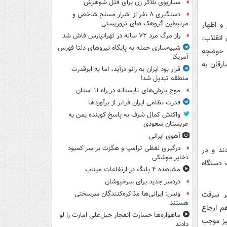
سناریوی بلاگر زن برای قتل شوهرش
دستگیری ۸ نفر از اشرار مسلح شاخص و
مرتبطین گروهک های تروریستی
و اظهار
راز مرگ مرد ۷۲ ساله در تهرانپارس فاش شد
ان انقلاب،
شبیه‌سازی حمله به پایگاه نیروهای دلتا فورس
د حوضچه
آمریکا
رقان به
قرار بود ایران به زانو درآید، اما به ابرقدرت
منطقه تبدیل شد!
موج بارش‌های تابستانه در راه ۱۱ استان
قدرت نظامی ایران فراتر از برآوردها
واکنش کمال شرف به پاسخ کوبنده یمن به
عربستان سعودی
آهوی ایرانی
درگیری لفظی ترامپ و هگزث بر سر کمبود
ند و در
ذخایر موشکی
رنشین یک دستگاه
مشاهده ۴ پلنگ در ارتفاعات میناب
دردسر جدید برای سرخپوشان
بر سرقت
ونس: ایرانی‌ها مذاکره‌کنندگان سرسختی
هستند
1 روز به اداره هفدهم ارجاع
ماهواره‌ها خسارت انفجار جبل‌علی امارت را لو
یز موجب
دادند