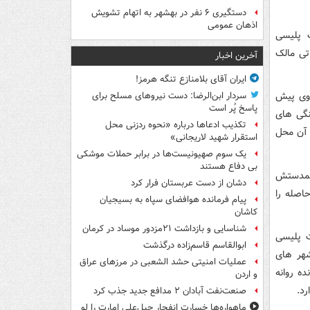
دستگیری ۶ نفر در بهشهر به اتهام تشویش
اذهان عمومی
 پلیسی
تی مالک
آخرین اخبار
ایران آقای بلامنازع تنگه هرمز!
 وی پیش
سردار ابن‌الرضا: دست نیروهای مسلح برای
پاسخ پُر است
نگی های
تکذیب ادعاها درباره «نحوه ردزنی محل
 آن محل
استقرار شهید لاریجانی»
یک‌ سوم صهیونیست‌ها در برابر حملات موشکی
بی دفاع هستند
م در بازجویی های پلیسی اظهار داشت، سرقت ها را به اتفاق 2 همدستش
دشان از دست عربستان فرار کرد
حاصله را
پیام فرمانده هوافضای سپاه به بسیجیان
کاشان
شناسایی و بازداشت ۲۱مزدور موساد در کرمان
ت پلیسی
ابوالقاسم قاسم‌زاده درگذشت
هر های
عملیات امنیتی حشد الشعبی در مرزهای عراق
ده روانه
و اردن
رد.
صنعت‌نفت آبادان ۲ مدافع جدید جذب کرد
ماهواره‌ها خسارت انفجار جبل‌علی امارت را لو