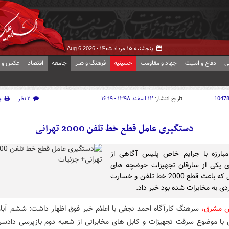
پنجشنبه ۱۵ مرداد ۱۴۰۵ -
Aug 6 2026
ی
دفاع و امنیت
جهاد و مقاومت
حسینیه
فرهنگ و هنر
جامعه
اقتصاد
عکس و ف
1047
تاریخ انتشار:
۱۲ اسفند ۱۳۹۸ - ۱۶:۱۹
۲ نظر
چ
دستگیری عامل قطع خط تلفن 2000 تهرانی
مبارزه با جرایم خاص پلیس آگاهی از
ی یکی از سارقان تجهیزات حوضچه های
مخابراتی که باعث قطع 2000 خط تلفن و خسارت
ش مشرق،
سرهنگ کارآگاه احمد نجفی با اعلام خبر فوق اظهار داشت: ششم آبا
ی با موضوع سرقت تجهیزات و کابل های مخابراتی از شعبه دوم بازپرسی دادسرا