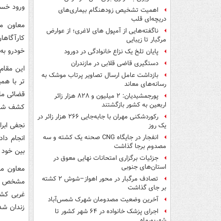
ورود خسارت 2 میلیارد
اهمیت تشخیص زودهنگام بیماری‌های
دریچه‌ای قلب
معاون م
ناگفته‌هایی از آمپول های لاغری؛ از عوارض
کارآگاها
مرگبار تا زیبایی
خودرو به نام "جمال" 43 ساله 
پایان تلخ یک نزاع خانوادگی در دورود
دستگیری قاضی قلابی در مازندران
این مقام
بازداشت عامل ارسال تصاویر پرتاب موشک به
تر با هم
رسانه‌های معاند
قضائی ما
پورجمشیدیان: ۲ میلیون و ۸۲۸ هزار زائر
اربعین به کشور بازگشتند
کشف شد و
رکوردشکنی مهران با جابه‌جایی ۲۶۶ هزار زائر در
یک روز
انجام داد
انفجار در جایگاه CNG صحنه یک کشته و سه
مصدوم برجا گذاشت
بین خود 
جزئیات برگزاری امتحانات نهایی معوق در
استان‌های جنوبی
معاون مب
تصادف مرگبار در محور اهواز–شوش ۲ کشته
مشخص شد
بر جای گذاشت
غربی کشور
آخرین وضعیت مصدومان شهرک شمس‌آباد
زندان شده
اجرای پزشک خانواده در ۶۴ شهر کشور تا
شهریورماه