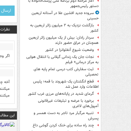
آغاز مرحله دوم برنامه ملی پزشک‌خانواده با
دستور رئیس‌جمهور
سروده جدید افشین علا در آستانه اربعین
حسینی
بازگشت نزدیک به ۲ میلیون زائر اربعین به
نظرات
کشور
سردار رادان: بیش از یک میلیون زائر اربعین
همچنان در عراق حضور دارند
وضعیت شیوع آنفلوانزا در کشور
اگر وجد
نجات جان یک زندانی گیلانی با انتقال هوایی
به مرکز درمانی+ فیلم
ثبت سفارش کتب درسی تمام پایه های
تحصیلی
قطع انگشتان یک شهروند با قمه؛ پلیس
آخه چر
اطلاعات وارد عمل شد
میکنند
گرمای شدید در پایانه‌های مرزی غرب کشور
میکنند
برخورد با عرضه و تبلیغات غیرقانونی
آمپول‌های لاغری
تنبیه مرگبار مرد تاجر به دست همسر و
این مطالب
پسرش
چند راه‌ ساده برای خنک کردن گوشی داغ