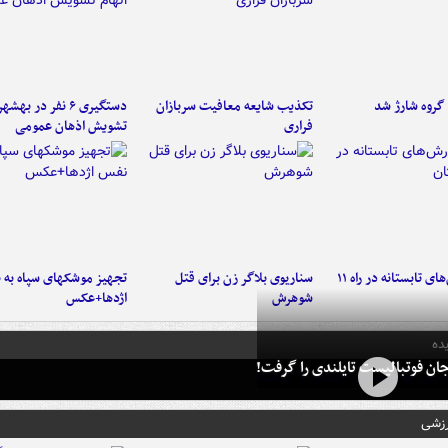
تکذیب شایعه معافیت سربازان
دستگیری ۶ نفر در به
فراری
تشویش اذهان عمومی
موج بارش‌های تابستانه در راه ۱۱
سناریوی بلاگر زن برای قتل
تجهیز موشکهای سپاه به 
شوهرش
اژدها+عکس
ده
ان فوتبالیست تایلندی را گرفت!
رزشی