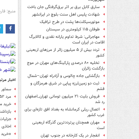
سارق کابل برق بر اثر برق‌گرفتگی جان باخت
منبع: فا
شهادت پلیس اهل سنت بلوچ در ایرانشهر
موتورسیکلت‌ها پشت درِ طرح ترافیک
طوفان ۱۱۵ کیلومتری در سیستان
مهاجرانی: شرط تداوم یارانه نقدی و کالابرگ
اقامت در ایران است
تردد بیش از ۵ میلیون زائر از مرزهای اربعینی
کشور
تخلیه ۸۰ درصدی پارکینگ‌های مهران در موج
بازگشت زائران
بازگشایی جاده چالوس و آزادراه تهران–شمال
اخبار مرتب
ثبت دو زمین‌لرزه پیاپی در شرق هرمزگان و
قشم
سماور ط
فروش بلیت ۲۱ میلیون تومانی تهران_اصفهان
مرد ۵۲ ساله "همسر، مادرزن و ۲ دخترش" را تیرباران کرد
رد شد
خرید مو
اتصال ریلی کرمانشاه به بغداد افق تازه‌ای برای
بازداشت سارقان ۰
غرب کشور
جزئیات شنا
مهران همچنان پرترددترین گذرگاه اربعینی
اخاذی م
است
«خرید ک
انفجار در یک کارخانه در جنوب تهران