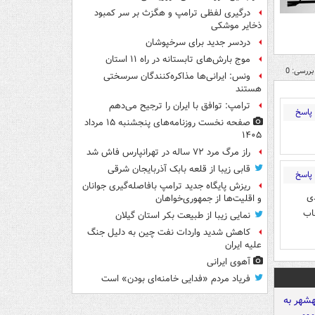
درگیری لفظی ترامپ و هگزث بر سر کمبود
ذخایر موشکی
دردسر جدید برای سرخپوشان
موج بارش‌های تابستانه در راه ۱۱ استان
بررسی: 0
ونس: ایرانی‌ها مذاکره‌کنندگان سرسختی
هستند
ترامپ: توافق با ایران را ترجیح می‌دهم
پاسخ
صفحه نخست روزنامه‌های پنجشنبه ۱۵ مرداد
۱۴۰۵
راز مرگ مرد ۷۲ ساله در تهرانپارس فاش شد
قابی زیبا از قلعه بابک آذربایجان شرقی
پاسخ
ریزش پایگاه جدید ترامپ بافاصله‌گیری جوانان
ی
و اقلیت‌ها از جمهوری‌خواهان
اب
نمایی زیبا از طبیعت بکر استان گیلان
کاهش شدید واردات نفت چین به دلیل جنگ
علیه ایران
آهوی ایرانی
فریاد مردم «فدایی خامنه‌ای بودن» است