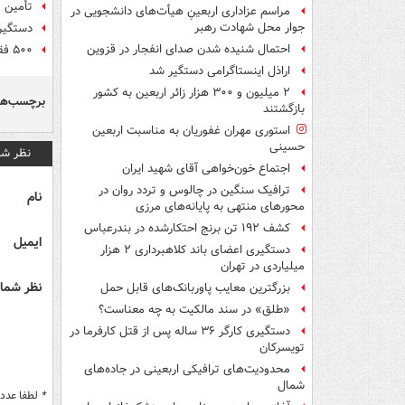
تأمین م
مراسم عزاداری اربعینِ هیأت‌های دانشجویی در
جوار محل شهادت رهبر
دستگیر
احتمال شنیده شدن صدای انفجار در قزوین
۵۰۰ فقره سرقت در۶ ماه توسط سارق سابقه‌دار
اراذل اینستاگرامی دستگیر شد
۲ میلیون و ۳۰۰ هزار زائر اربعین به کشور
برچسب‌ها
بازگشتند
استوری مهران غفوریان به مناسبت اربعین
حسینی
نظر شم
اجتماع خون‌خواهی آقای شهید ایران
ترافیک سنگین در چالوس و تردد روان در
نام
محورهای منتهی به پایانه‌های مرزی
کشف ۱۹۲ تن برنج احتکارشده در بندرعباس
ایمیل
دستگیری اعضای باند کلاهبرداری ۲ هزار
میلیاردی در تهران
نظر شما 
بزرگترین معایب پاوربانک‌های قابل حمل
«طلق» در سند مالکیت به چه معناست؟
دستگیری کارگر ۳۶ ساله پس از قتل کارفرما در
تویسرکان
محدودیت‌های ترافیکی اربعینی در جاده‌های
شمال‌
*
لطفا عدد م