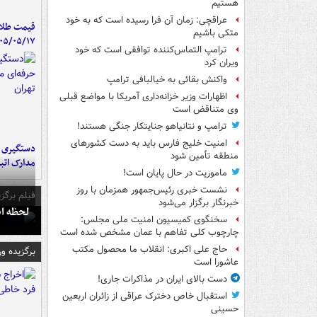
هستیم
عراقچی: زمان آن فرا رسیده است که به خود
قیمت طلا 
متکی باشیم
۰۵/۰۵/۱۷
ترامپ التماس‌کننده توافقی است که خود
ویران کرد
واکنش بقائی به خیالبافی ترامپ
اظهارات وزیر خزانه‌داری آمریکا با مواضع قبلی
وی متناقض است
ترامپ و نتانیاهو جنایتکار جنگی هستند!
امنیت خلیج فارس باید به دست کشورهای
دستگیری ب
منطقه تأمین شود
مدارک اتب
ماموریت در حال پایان است!
نشست خبری رئیس‌جمهور همزمان با روز
فیلم برگزی
خبرنگار برگزار می‌شود
لحظه انفجار جایگاه
سخنگوی کمیسیون امنیت ملی مجلس:
چارچوب کلی تفاهم با عمان مشخص شده است
حاج علی اکبری: انقلاب ما محصول مکتب
برگزیده و
عاشورا است
دست بالای ایران در مذاکرات جاری!
استقبال خاص دخترک عراقی از زائران اربعین
حسینی