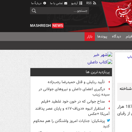
RSS
آرشیو
تماس با ما
دربارهٔ ما
MASHREGH
NEWS
یلم
دیدگاه
پیوندها
بازار
اپ
پربازدیدترین ها
تأیید ربایش و قتل حمیدرضا رجب‌زاده
شناخته
درگیری اعضای داعش و نیروهای جولانی در
سیده زینب
مداح جوانی که در خون خود غلطید +فیلم
به گزارش مشرق ، بر اساس اعلام واحد خبر شبکه سهند تاکنون محمد حسین فرهنگی با 187 هزار
استقرار انبوه «دی‌اف‑۱۷» و پایان عصر پدافند
با 158 هزار و 373 رای و علیرضا منادی با 155 هزار و673 رای از رقبای
آمریکا +عکس
پزشکیان: جنایات امروز واشنگتن را هم محکوم
کنید