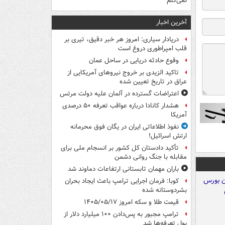
نمی‌کنم
آخرین اخبار
دریادار سیاری: امروز هر خبر دقیق، تیری بر
قلب امپراطوری دروغ است
وقوع حادثه دریایی در ساحل عمان
تاکید الزیدی بر خروج نیروهای آمریکایی از
عراق در تاریخ تعیین شده
اعتراضات گسترده در آلمان علیه دولت مرتس
هشدار کانادا درباره عواقب تعرفه ۵۰ درصدی
آمریکا
نفوذ اطلاعاتی ایران در یگان فوق محرمانه
ارتش اسرائیل!
تأکید دادستان کل کشور بر انسجام ملی برای
مقابله با جنگ روانی دشمن
باران مهمان تابستانی ارتفاعات دماوند شد
کوبا: فرمان اجرایی ترامپ باعث ایجاد بحران
بشردوستانه شده
قیمت طلا و سکه امروز ۱۴۰۵/۰۵/۱۷
ترامپ مجبور به پس‌دادن ۱۰۰ میلیارد دلار از
پول تعرفه‌ها شد