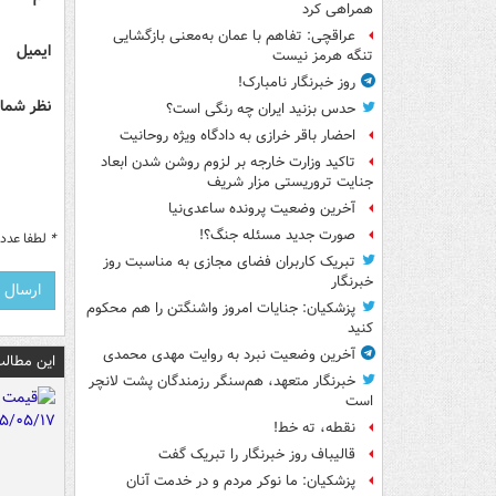
همراهی کرد
عراقچی: تفاهم با عمان به‌معنی بازگشایی
ایمیل
تنگه هرمز نیست
روز خبرنگار نامبارک!
نظر شما 
حدس بزنید ایران چه رنگی است؟
احضار باقر خرازی به دادگاه ویژه روحانیت
تاکید وزارت خارجه بر لزوم روشن شدن ابعاد
جنایت تروریستی مزار شریف
آخرین وضعیت پرونده ساعدی‌نیا
صورت جدید مسئله جنگ؟!
*
لطفا عدد م
تبریک کاربران فضای مجازی به مناسبت روز
خبرنگار
پزشکیان: جنایات امروز واشنگتن را هم محکوم
کنید
آخرین وضعیت نبرد به روایت مهدی محمدی
این مطالب
خبرنگار متعهد، هم‌سنگر رزمندگان پشت لانچر
است
نقطه، ته خط!
قالیباف روز خبرنگار را تبریک گفت
پزشکیان: ما نوکر مردم و در خدمت آنان