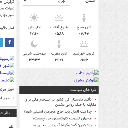
استان:
گزارش حاک
نفرات بع
سبز بهارس
اذان صبح
طلوع آفتاب
اذان ظهر
آمار دقیق
۱۲:۱۰
۰۵:۱۸
۰۳:۴۳
غروب خورشید
اذان مغرب
نیمه‌شب شرعی
۲۳:۲۳
۱۹:۲۱
۱۹:۰۲
اخبار مرتب
تازه های سیاست
اخبار ل
تأکید دادستان کل کشور بر انسجام ملی برای
مقابله با جنگ روانی دشمن
چرا بیت المال باید خرج مجرمان امنیتی شود؟
نظر شم
ماجرای تصویب کنوانسیون خزر چیست؟
پزشکیان: گفت‌وگوها آمریکا را مجبور به
نام