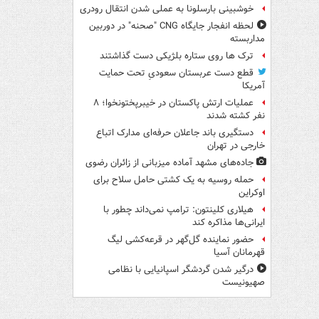
خوشبینی بارسلونا به عملی شدن انتقال رودری
لحظه انفجار جایگاه CNG "صحنه" در دوربین
مداربسته
ترک ها روی ستاره بلژیکی دست گذاشتند
قطع دست عربستان سعودیِ تحت حمایت
آمریکا
عملیات ارتش پاکستان در خیبرپختونخوا؛ ۸
نفر کشته شدند
دستگیری باند جاعلان حرفه‌ای مدارک اتباع
خارجی در تهران
جاده‌های مشهد آماده میزبانی از زائران رضوی
حمله روسیه به یک کشتی حامل سلاح برای
اوکراین
هیلاری کلینتون: ترامپ نمی‌داند چطور با
ایرانی‌ها مذاکره کند
حضور نماینده گل‌گهر در قرعه‌کشی لیگ
قهرمانان آسیا
درگیر شدن گردشگر اسپانیایی با نظامی
صهیونیست