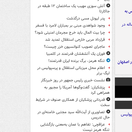
آتش سوزی مهیب یک ساختمان ۱۲ طبقه در
رس به
جاکارتا
پدر لیونل مسی درگذشت
وجود شواهدی مبنی بر بمباران لامرد با فسفر
چرا بیت المال باید خرج مجرمان امنیتی شود؟
قرارداد مربی خارجی استقلال تمدید شد
ماجرای تصویب کنوانسیون خزر چیست؟
فوران یک آتشفشان قدرتمند در کلمبیا
تنگه هرمز، برگ برنده ایران قدرتمند!
ده ۸ ساله در اصفهان
اعلام محل میزبانی استقلال و پرسپولیس در
لیگ برتر
نشست خبری رئیس جمهور در روز خبرنگار
پزشکیان: گفت‌وگوها آمریکا را مجبور به
همراهی کرد
قدردانی پزشکیان از همکاری صنوف در شرایط
سخت
تصاویری از آیت‌الله سید مجتبی خامنه‌ای در
حال تدریس
عراقچی: تفاهم با عمان به‌معنی بازگشایی
تنگه هرمز نیست