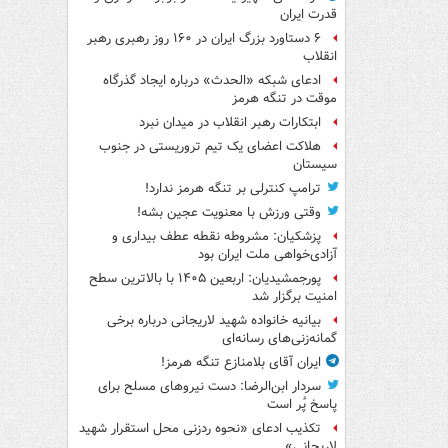
قدرت ایران
۶ دستاورد بزرگ ایران در ۱۶۰ روز رهبری رهبر
انقلاب
ادعای شبکه «الحدث» درباره ایجاد گذرگاه
موقت در تنگه هرمز
ابتکارات رهبر انقلاب در میدان نبرد
هلاکت اعضای یک تیم تروریستی در جنوب
سیستان
ترامپ کنترلی بر تنگه هرمز ندارد!
وقتی ورزش با معنویت عجین بشه!
پزشکیان: مشروطه نقطه عطف بیداری و
آزادی‌خواهی ملت ایران بود
پورجمشیدیان: اربعین ۱۴۰۵ با بالاترین سطح
امنیت برگزار شد
بیانیه خانواده شهید لاریجانی درباره برخی
گمانه‌زنی‌های رسانه‌ای
ایران آقای بلامنازع تنگه هرمز!
سردار ابن‌الرضا: دست نیروهای مسلح برای
پاسخ پُر است
تکذیب ادعای «نحوه ردزنی محل استقرار شهید
لاریجانی»