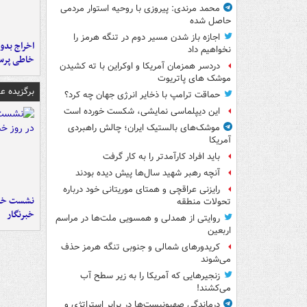
محمد مرندی: پیروزی با روحیه استوار مردمی
حاصل شده
اجازه باز شدن مسیر دوم در تنگه هرمز را
اخراج بدون
نخواهیم داد
خاطی پرس
دردسر همزمان آمریکا و اوکراین با ته کشیدن
موشک های پاتریوت
برگزیده 
حماقت ترامپ با ذخایر انرژی جهان چه کرد؟
این دیپلماسی نمایشی، شکست خورده است
موشک‌های بالستیک ایران؛ چالش راهبردی
آمریکا
باید افراد کارآمدتر را به کار گرفت
آنچه رهبر شهید سال‌ها پیش دیده بودند
رایزنی عراقچی و همتای موریتانی خود درباره
نشست خبر
تحولات منطقه
خبرنگار
روایتی از همدلی و همسویی ملت‌ها در مراسم
اربعین
کریدورهای شمالی و جنوبی تنگه هرمز حذف
می‌شوند
زنجیرهایی که آمریکا را به زیر سطح آب
می‌کشند!
درماندگی صهیونیست‌ها در برابر استراتژی و