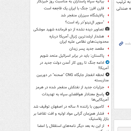
به ترتیب
بیانیه سپاه پاسداران به مناسبت روز خبرنگار
ه صندلی
فارن افرز: جنگ با ایران یک فاجعه است
پالایشگاه سیزران منفجر شد
"سوپر ال‌نینو"در راه است؟
تصاویر دیده‌ نشده از دو فرمانده شهید موشکی
هشدار ارشدترین ژنرال آمریکا درباره
محدودیت‌های نظامی علیه ایران
مقصد جدید پسر زیدان
پاکستان: باید در برابر اسرائیل متحد شویم
ادامه جنگ تا روی کار آمدن دولت جدید در
آمریکا!
لحظه انفجار جایگاه CNG "صحنه" در دوربین
مداربسته
جزئیات جدید از نفتکش منفجر شده در هرمز
پاسخ معنادار هوافضای سپاه به تهدیدات
آمریکایی‌ها
کامیون با راننده ۸ ساله در اصفهان توقیف شد
فشار هم‌زمان گرانی مواد اولیه و افت تقاضا بر
بازار پلاستیک
از این به بعد دیگر نامه‌های استقلال را امضا