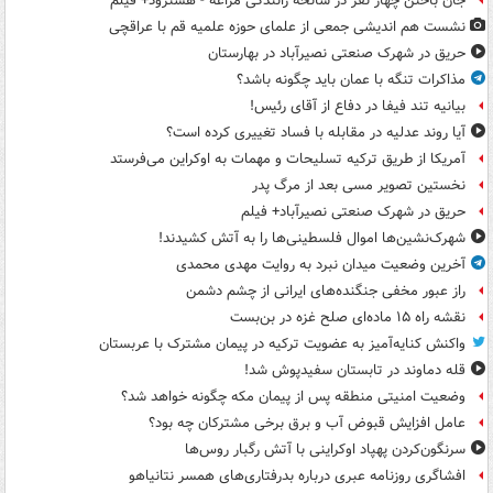
جان باختن چهار نفر در سانحه رانندگی مراغه - هشترود+ فیلم
نشست هم اندیشی جمعی از علمای حوزه علمیه قم با عراقچی
حریق در شهرک صنعتی نصیرآباد در بهارستان
مذاکرات تنگه با عمان باید چگونه باشد؟
بیانیه تند فیفا در دفاع از آقای رئیس!
آیا روند عدلیه در مقابله با فساد تغییری کرده است؟
آمریکا از طریق ترکیه تسلیحات و مهمات به اوکراین می‌فرستد
نخستین تصویر مسی بعد از مرگ پدر
حریق در شهرک صنعتی نصیرآباد+ فیلم
شهرک‌نشین‌ها اموال فلسطینی‌ها را به آتش کشیدند!
آخرین وضعیت میدان نبرد به روایت مهدی محمدی
راز عبور مخفی جنگنده‌های ایرانی از چشم دشمن
نقشه راه ۱۵ ماده‌ای صلح غزه در بن‌بست
واکنش کنایه‌آمیز به عضویت ترکیه در پیمان مشترک با عربستان
قله دماوند در تابستان سفیدپوش شد!
وضعیت امنیتی منطقه پس از پیمان مکه چگونه خواهد شد؟
عامل افزایش قبوض آب و برق برخی مشترکان چه بود؟
سرنگون‌کردن پهپاد اوکراینی با آتش رگبار روس‌ها
افشاگری روزنامه عبری درباره بدرفتاری‌های همسر نتانیاهو