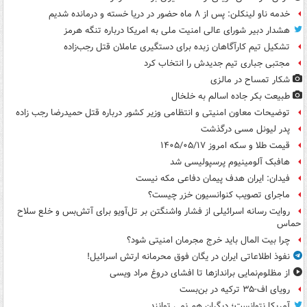
خدمه ناو لینکلن: پس از ۸ ماه حضور در دریا خسته و درمانده‌ شدیم
هشدار دبیر شورای عالی امنیت ملی به امریکا درباره تنگه هرمز
تشکیل تیم کارآگاهان زبده برای دستگیری عاملان قتل رجب‌زاده
مجتبی جباری تیم جدیدش را انتخاب کرد
شکار تمساح در مالزی
طبیعت بکر جاده اسالم به خلخال
توضیحات معاون امنیتی و انتظامی وزیر کشور درباره قتل حمیدرضا رجب زاده
پدر لیونل مسی درگذشت
قیمت طلا و سکه امروز ۱۴۰۵/۰۵/۱۷
هافبک آلومینیوم پرسپولیسی شد
فیدان: ایران هدف پیمان دفاعی مکه نیست
ماجرای تصویب کنوانسیون خزر چیست؟
روایت رسانه اسرائیلی از فشار واشنگتن بر تل‌آویو برای آتش‌بس و خلع سلاح
حماس
چرا بیت المال باید خرج مجرمان امنیتی شود؟
نفوذ اطلاعاتی ایران در یگان فوق محرمانه ارتش اسرائیل!
از مظلوم‌نمایی براندازها تا افشای دروغ مراد ویسی
رویای اف-۳۵ ترکیه در بن‌بست
آمریکا نتوانست؛ دیگران هم نمی توانند