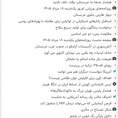
هشدار صنعا به عربستان: وقت تلف نکنید
روزنامه‌های ورزشی امروز یک‌شنبه ۱۸ مرداد ۱۴۰۵
دیوار طارمی جلوی عربستان
استقرار رادارهای اسرائیلی در اوکراین برای مقابله با پهپادهای روسی
درخواست پنتاگون برای تولید سریع سلاح
مقاومت یمن؛ دو خیز اساسی
صفحه نخست روزنامه‌های یکشنبه ۱۸ مرداد ۱۴۰۵
آتش‌سوزی در تأسیسات آرامکو در جنوب غرب عربستان
حذف لبنیات چه بلایی سر بیماران کلیوی می آورد
طبیعت بکر جاده اسالم به خلخال
رویای اف-۳۵ ترکیه در بن‌بست
آمریکا نتوانست؛ دیگران هم نمی توانند
اهداف ژاپن برای افزایش توان نظامی چیست؟
ترس کارشناس کویتی از تسلط ایران بر تنگۀ هرمز
هشدار پلیس تهران بزرگ به «کودک‌بلاگرها»
اعتراف جالب یک رسانه آمریکایی به شکست
قرص آزمایشی که می‌تواند درمان HIV را متحول کند
شکار تمساح در مالزی
دلایل پارگی رگ خونی در چشم