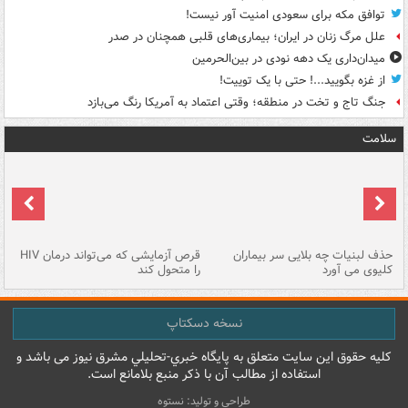
توافق مکه برای سعودی امنیت آور نیست!
علل مرگ زنان در ایران؛ بیماری‌های قلبی همچنان در صدر
میدان‌داری یک دهه نودی در بین‌الحرمین
از غزه بگویید...! حتی با یک توییت!
جنگ تاج و تخت در منطقه؛ وقتی اعتماد به آمریکا رنگ می‌بازد
سلامت
حذف لبنیات چه بلایی سر بیماران
قرص آزمایشی که می‌تواند درمان HIV
عل
کلیوی می آورد
را متحول کند
قل
نسخه دسکتاپ
کليه حقوق اين سايت متعلق به پایگاه خبري-تحليلي مشرق نيوز می باشد و
استفاده از مطالب آن با ذکر منبع بلامانع است.
طراحی و تولید: نستوه