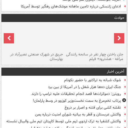
ادعای زلنسکی درباره تامین ماهانه موشک‌های رهگیر توسط آمریکا
حوادث
جان باختن چهار نفر در سانحه رانندگی
حریق در شهرک صنعتی نصیرآباد در
حر
مراغه - هشترود+ فیلم
بهارستان
فی
آخرین اخبار
شوک شبانه به تراکتور با حضور نکونام
جنگ ایران ده‌ها هزار شغل را در آمریکا از بین برد
رویترز: دموکرات‌ها قصد انجام تحقیقات علیه ترامپ را دارند
پرتاب تخم‌مرغ به سمت نخست‌وزیر کوزوو در وسط پارلمان!
نقشه کشی برای فتنه و اصرار بر دروغ
واکنش عربستان و قطر به بیانیه شورای امنیت درباره یمن
واکنش کشفیا به ترک اردوی تیم ملی توسط کاپیتان تیم ملی والیبال نشسته