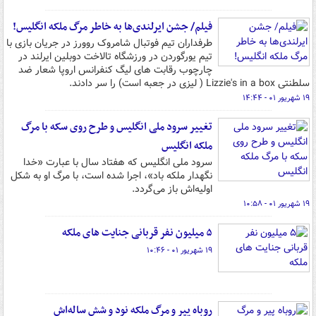
فیلم/ جشن ایرلندی‌ها به خاطر مرگ ملکه انگلیس!
طرفداران تیم فوتبال شامروک روورز در جریان بازی با
تیم یورگوردن در ورزشگاه تالاخت دوبلین ایرلند در
چارچوب رقابت های لیگ کنفرانس اروپا شعار ضد
سلطنتی Lizzie's in a box ( لیزی در جعبه است) را سر دادند.
۱۹ شهریور ۰۱ - ۱۴:۴۴
تغییر سرود ملی انگلیس و طرح روی سکه با مرگ
ملکه انگلیس
سرود ملی انگلیس که هفتاد سال با عبارت «خدا
نگهدار ملکه باد»، اجرا شده است، با مرگ او به شکل
اولیه‌اش باز می‌گردد.
۱۹ شهریور ۰۱ - ۱۰:۵۸
۵ میلیون نفر قربانی جنایت های ملکه
۱۹ شهریور ۰۱ - ۱۰:۴۶
روباه پیر و مرگ ملکه نود و شش ساله‌اش