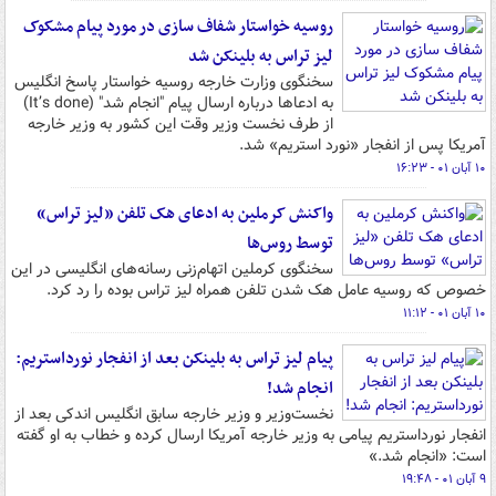
روسیه خواستار شفاف سازی در مورد پیام مشکوک
لیز تراس به بلینکن شد
سخنگوی وزارت خارجه روسیه خواستار پاسخ انگلیس
به ادعاها درباره ارسال پیام "انجام شد" (It’s done)
از طرف نخست وزیر وقت این کشور به وزیر خارجه
آمریکا پس از انفجار «نورد استریم» شد.
۱۰ آبان ۰۱ - ۱۶:۲۳
واکنش کرملین به ادعای هک تلفن «لیز تراس»
توسط روس‌ها
سخنگوی کرملین اتهام‌زنی رسانه‌های انگلیسی در این
خصوص که روسیه عامل هک شدن تلفن همراه لیز تراس بوده را رد کرد.
۱۰ آبان ۰۱ - ۱۱:۱۲
پیام لیز تراس به بلینکن بعد از انفجار نورداستریم:
انجام شد!
نخست‌وزیر و وزیر خارجه سابق انگلیس اندکی بعد از
انفجار نورداستریم پیامی به وزیر خارجه آمریکا ارسال کرده و خطاب به او گفته
است: «انجام شد.»
۹ آبان ۰۱ - ۱۹:۴۸