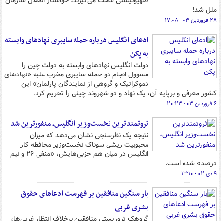
صهیونیستی سخت می‌گیرند، خواستار انحلال سازمان
ملل شد!
۲۸ فروردین ۰۳ - ۱۷:۰۸
ادعای انگلیس درباره حمله سایبری نهادهای وابسته
به پکن
دولت انگلیس نهادهای وابسته به دولت چین را
مسوول انجام دو حمله سایبری مخرب علیه «نهادهای
دموکراتیک و گروهی از نمایندگان پارلمان» این
کشور معرفی و برپایه آن، یک نهاد و دو شهروند چینی را تحریم کرد.
۶ فروردین ۰۳ - ۲۰:۲۳
ثروتمندترین نخست‌وزیر انگلیس، منفورترین شد
نتیجه یک نظرسنجی نشان می‌دهد که میزان
محبوبیت ریشی سوناک نخست‌وزیر محافظه کار
انگلیس در میان هم حزبی‌هایش، «منفی ۲۶ و نیم
درصد» شده است.
۹ دی ۰۲ - ۱۳:۱۰
بار سنگین منافقین بر فهرست ادعاهای حقوق
بشری غربی
گروهک تروریستی منافقین برخلاف انتظار غربی‌ها،