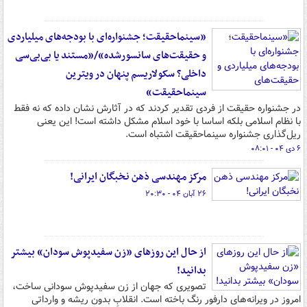
«سینماحقیقت؛ جشنواره‌ای با بودجه‌های میلیاردی
و حقیقت‌های سانسورشده»/«مستند یا بی‌بی‌سی
داخلی؟ سکولاریسم پنهان در ویترین
سینماحقیقت»
در جشنواره حقیقت از فردی تقدیر کردند که در آثارش نشان داده که نه فقط
با نظام اسلامی بلکه اساسا با خود اسلام مشکل داشته است! این یعنی
ریل‌گذاری جشنواره سینماحقیقت اشتباه است.
۶ دی ۰۴ - ۰۸:۰۱
مرکز مهندسی ذهن نخبگان ایرانی!
۲۶ آبان ۰۴ - ۲۰:۳۰
از حال این روزهای «زن سفیدپوش سودان» بیشتر
بدانید!
تصویری که جهان از زن سفیدپوش سودانی ساخت،
امروز در ویرانه‌های دارفور رنگ باخته است. انقلابِ بدون ریشه و وارداتی