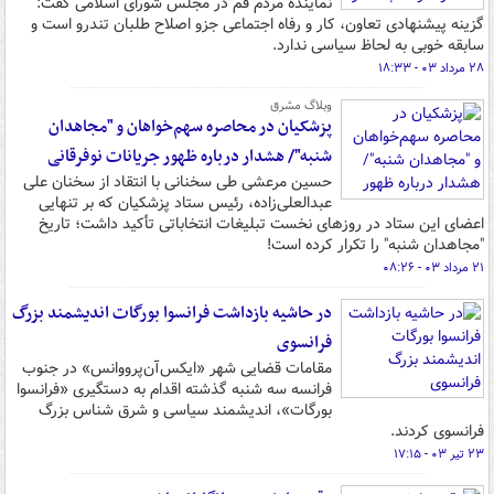
نماینده مردم قم در مجلس شورای اسلامی گفت:
گزینه پیشنهادی تعاون، کار و رفاه اجتماعی جزو اصلاح طلبان تندرو است و
سابقه خوبی به لحاظ سیاسی ندارد.
۲۸ مرداد ۰۳ - ۱۸:۳۳
وبلاگ مشرق
پزشکیان در محاصره سهم‌خواهان و "مجاهدان
شنبه"/ هشدار درباره ظهور جریانات نوفرقانی
حسین مرعشی طی سخنانی با انتقاد از سخنان علی
عبدالعلی‌زاده،‌ رئیس ستاد پزشکیان که بر تنهایی
اعضای این ستاد در روزهای نخست تبلیغات انتخاباتی تأکید داشت؛ تاریخ
"مجاهدان شنبه" را تکرار کرده است!
۲۱ مرداد ۰۳ - ۰۸:۲۶
در حاشیه بازداشت فرانسوا بورگات اندیشمند بزرگ
فرانسوی
مقامات قضایی شهر «ایکس‌آن‌پرووانس» در جنوب
فرانسه سه شنبه گذشته اقدام به دستگیری «فرانسوا
بورگات»، اندیشمند سیاسی و شرق شناس بزرگ
فرانسوی کردند.
۲۳ تیر ۰۳ - ۱۷:۱۵