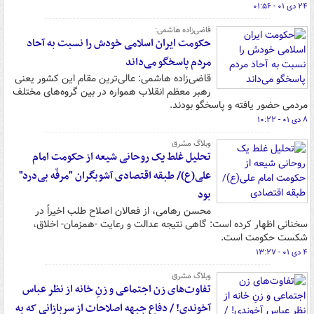
۲۴ دی ۰۱ - ۰۱:۵۶
قاضی‌زاده هاشمی:
حکومت ایران اسلامی خودش را نسبت به آحاد
مردم پاسخگو می‌داند
قاضی‌زاده هاشمی: عالی‌ترین مقام این کشور یعنی
رهبر معظم انقلاب همواره در بین گروه‌های مختلف
مردمی حضور یافته و پاسخگو بودند.
۸ دی ۰۱ - ۱۰:۲۲
وبلاگ مشرق
تحلیل غلط یک روحانی شیعه از حکومت امام
علی(ع)/ طبقه اقتصادی آشوبگران "مرفّه بی‌درد"
بود
محسن رهامی، از فعالان اصلاح طلب اخیراً در
سخنانی اظهار کرده است: گاهی نتیجه عدالت و رعایت -همزمان- اخلاق،
شکست حکومت است.
۴ دی ۰۱ - ۱۳:۲۷
وبلاگ مشرق
تفاوت‌های زن اجتماعی و زنِ خانه از نظر عباس
آخوندی! / دفاع جبهه اصلاحات از سربازانی که به