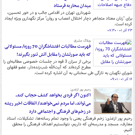
میدان محاربه فرستاد
شهرداری تهران در اقدامی جالب و در خور تحسین،
برای "زنان معتاد متجاهرِ دچار اختلال اعصاب و روان" مرکز نگهداری ویژه ایجاد
کرده است.
۲۳ آذر ۰۱ - ۰۷:۳۰
وبلاگ مشرق
فهرست مطالبات اغتشاشگرانِ 70 روزه/ مسئولانی
که باید صورتشان را مقابل آتش تنور بگیرند!
برخی از سران 3 قوه در جلسات خصوصی مطالبه‌ای را
مطرح کرده‌اند که آیت‌الله شب‌زنده‌دار، عضو فقهای
شورای نگهبان به تازگی طی سخنانی به آن اشاره کرده است.
۱۶ آذر ۰۱ - ۰۹:۰۱
رحیم پور ازغدی:
اکنون اگر فردی بخواهد کشف حجاب کند،
می‌تواند، اما مردم نمی‌خواهند/ اتفاقات اخیر ریشه
در زخم‌های فرهنگی و اجتماعی دارد
رحیم پور ازغذی: زخم فرهنگی یعنی با وجود تمام رسانه‌ها، تشکیلات، استاد
معارف، مسجد و مدرسه‌ای که داریم، نتوانستیم اهداف فرهنگی را محقق
کنیم.