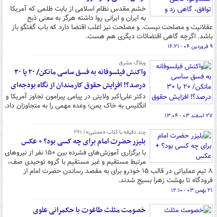
خشم مقدس نظام اسلامی از بابت ظلمی که آمریکا
به ایران و ایرانی روا داشته هرگز به معنی ذبح
عقلانیت و مصلحت نیست. و مصلحت نیز اغلب اقتضا دارد که باب گفتگو باز
باشد. اگرچه گاهی اقتضائات دیگری هم هست.
۹ فروردین ۰۴ - ۱۶:۲۱
وبلاگ مشرق
واکنش فیلسوفانه به فسق ساسی مانکن/ ۲۰ یا ۳۰
درصد؟! افزایش حقوق کارمندان از نگاه بودجه‌ای
دکتر علی‌اکبر ولایتی در پیامی پیرامون تجاوز آمریکا و
انگلیس به خاک یمن؛ وعده مهمی را به متجاوزان داد.
۲۷ اسفند ۰۳ - ۱۳:۰۴
چند دقیقه با کتاب‌ «مجتبی»/ ۲۶۱
بلیزر حضرت امام برای چه کسی بود؟ + عکس
با برگزاری آموزش‌های فشرده بین ۱۵۰ نفر از نیروهای
مرتبط مستقیم و غیر مستقیم با گروه توحیدی صف،
۸ تیم عملیاتی در قالب ۱۵ خودرو برای به مقصد رساندن حضرت امام از
فرودگاه تا بهشت زهرا بسیج شدند.
۲۱ بهمن ۰۳ - ۱۲:۱۰
خصومت مثلث طاغوت با حکمرانی علوی