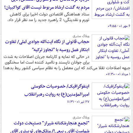
مردم به گشت ارشاد مربوط نیست آقای کواکبیان!
ستاد هماهنگی اقتصادی دولت اخیرا برای کاهش
تورم و نقدینگی؛ 2 راهبرد جدید را مد نظر قرار داد.
۶ مهر ۰۱ - ۰۹:۵۵
وبلاگ مشرق
حجاب قانونی از نگاه آیت‌آلله جوادی آملی/ تفاوت
ابتکار عمل روسیه با "تجاوز ترکیه"
در حالی که نمایه و کارنامه جریان اصلاحات به شدت
برای جوانان ناپسند و ناامید کننده است اما سخنگوی
جبهه اصلاحات تقلا می‌کند که این معضل را به نظام سیاسی کشور ربط بدهد!
۱ مرداد ۰۱ - ۰۷:۳۰
اینفوگرافیک/ خصوصیات حکومتی
امیرالمؤمنین(ع) به روایت رهبرانقلاب
۲۷ تیر ۰۱ - ۱۱:۳۱
وبلاگ مشرق
"تجمع هنجارشکنانه شیراز" دستپخت دولت
شماست آقای ربیعی!/ متلک‌های توییتری آقای