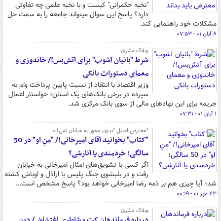
"نخبه حکمرانی" کیست و با نخبه علمی چه تفاوتی
دارد؟ پاسخ این سوال میتواند جامعه را به سمت حل
مشکلات خود راهنمایی کند.
۸ آبان ۰۱ - ۰۷:۵۳
وبلاگ مشرق
شرط "بانیان آشوب" برای آتش‌بس!/ خاندوزی و
معمای دستورات بانکی
وزیر اقتصاد با انتقاد از نسبت پایین پرداخت وام به
سپرده در برخی بانک‌های یک استان؛ خواستار اعمال
جریمه برای این نهادهای مالی از سوی بانک مرکزی شد.
۱ آبان ۰۱ - ۰۷:۳۱
"معترض اصیل "بدون مجوز به خیابان نمی‌آید
"کتاب" بخوانید آقای امیرخانی!/ "منِ او" در 50
سالگی؛ خردمندی یا آنارشی؟
اگر کسی با تشویق‌های امثال امیرخانی به خیابان
رفت و در بلبشوی جنگ پلیس با اراذل و اوباش کشته
شد؛ آیا چیزی هم بر ذمه رضا امیرخانی خواهد بود؟ پاسخ مشخص است...
۲۳ مهر ۰۱ - ۰۰:۱۹
وبلاگ مشرق
درباره فرماندهان کت و شلواری اغتشاش/ دین