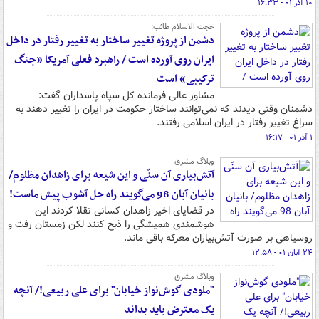
۱۰ آذر ۰۱ - ۱۶:۳۳
حجت الاسلام طائب:
دشمن از پروژه تغییر ساختار به تغییر رفتار در داخل
ایران روی آورده است / راهبرد فعلی آمریکا «جنگ
ترکیبی» است
مشاور عالی فرمانده کل سپاه پاسداران گفت:
دشمنان وقتی دیدند که نمی‌توانند ساختار حکومت در ایران را تغییر دهند به
سراغ تغییر رفتار در ایران اسلامی رفتند.
۱ آذر ۰۱ - ۱۶:۱۷
وبلاگ مشرق
آتش‌بیاری آن سنّی و این شیعه برای زاهدان مظلوم/
بانیان آبان 98 می‌گویند راه حل آشوب پیش ماست!
در قضایای اخیر زاهدان کسانی تقلا کردند این
هوشمندی همیشگی را ذبح کنند لکن زمستان رفت و
روسیاهی بر صورت آتش‌بیاران معرکه باقی ماند.
۲۴ آبان ۰۱ - ۱۲:۵۸
وبلاگ مشرق
"ملودی گوش‌نواز خیابان" برای علی ربیعی!/ آنچه
یک معترض باید بداند