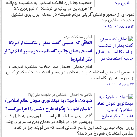
جمعیت وفاداران انقلاب اسلامی به مناسبت یوم‌الله
۱۲ فروردین در بیانیه‌ای نوشت: ۱۲ فروردین ۵۸
نمونه‌ای از حضور و نقش‌آفرینی مردم همیشه در صحنه ایران برای تشکیل
حکومت اسلامی بود.
۱۲ فروردین ۰۲ - ۱۰:۴۵
امام و مشکلات مردم
اتفاقی که خمینی گفت بدتر از شکست از آمریکا
است/ معنای جالب "استقامت در مسیر انقلاب" از
نظر امام(ره)
امام خمینی، معمار کبیر انقلاب اسلامی؛ تعریف و
ترسیمی از معنای استقامت و ادامه دادن در مسیر انقلاب دارد که کمتر کسی
از بین ما به آن آگاه است.
۲۲ بهمن ۰۱ - ۰۷:۲۲
نگاهی به احتمال "اغتشاش در حکومت علی(ع)"!
شهادت تاجیک به دیکتاتوری نبودن نظام اسلامی/
"بانیان آشوب" چگونه طرح دشمن را اجرا می‌کنند؟
گاهی بدن تماما سالم است اما ویروس به دلیل ذات
ویروسی خود می‌تواند در همان بدن سالم برای چند
روزی ایجاد بیماری کند. این پاسخ کسانی است که می‌گویند چرا در نظام
اسلامی اغتشاش هم رخ می‌دهد؟