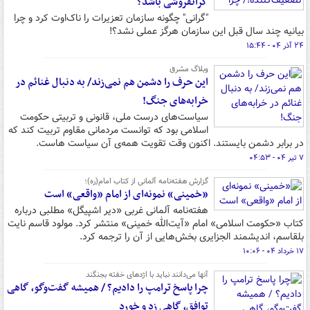
گرانفروشی باشد؟
"گرانی" چگونه سازمان تعزیرات را ناک‌اوت کرد و چرا
بیانیه چند سال قبل این سازمان هرگز عملی نشد؟!
۲۴ آذر ۰۴ - ۱۵:۴۴
وبلاگ مشرق
این حرف را دشمن هم نمی‌زند/ به دنبال غنائم در
خرابه‌های جنگ!
سیاست‌های درست ملی، قانونی و تربیتی حکومت
اسلامی بود که توانست مردمانی مقاوم تربیت کند که
در برابر دشمن بایستند. اکنون وقت تقویت همه‌ی آن سیاست هاست.
۷ تیر ۰۴ - ۰۴:۵۳
گزارش هفته‌نامه آلمانی از کتاب امام(ره)؛
«خمینی» نمونه‌ای از امام «واقعی» است
هفته‌نامه آلمانی غربی «دیر اشپیگل» مطلبی درباره
کتاب «حکومت اسلامی» امام «آیت‌الله خمینی» منتشر کرد. مولود قاسم نایت
بلقاسم، اندیشمند الجزایری بخش‌هایی از آن را ترجمه کرد.
۱۷ خرداد ۰۴ - ۱۰:۰۶
آنها می‌دانند نباید با اژدهای خفته بجنگند
چرا پاسخ ترامپ را دادیم؟ / همیشه گفت‌وگو، گاهی
توافق، گاهی زد و خورد