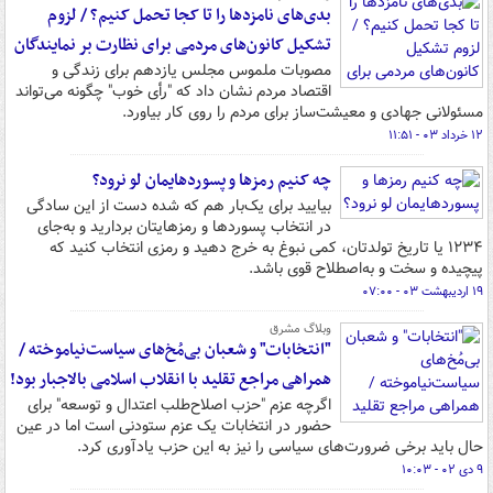
بدی‌های نامزدها را تا کجا تحمل کنیم؟ / لزوم
تشکیل کانون‌های مردمی برای نظارت بر نمایندگان
مصوبات ملموس مجلس یازدهم برای زندگی و
اقتصاد مردم نشان داد که "رأی خوب" چگونه می‌تواند
مسئولانی جهادی و معیشت‌ساز برای مردم را روی کار بیاورد.
۱۲ خرداد ۰۳ - ۱۱:۵۱
چه کنیم رمزها و پسوردهایمان لو نرود؟
بیایید برای یک‌بار هم که شده دست از این سادگی
در انتخاب پسوردها و رمزهایتان بردارید و به‌جای
۱۲۳۴ یا تاریخ تولدتان، کمی نبوغ به خرج دهید و رمزی انتخاب کنید که
پیچیده و سخت و به‌اصطلاح قوی باشد.
۱۹ اردیبهشت ۰۳ - ۰۷:۰۰
وبلاگ مشرق
"انتخابات" و شعبان بی‌مُخ‌های سیاست‌نیاموخته /
همراهی مراجع تقلید با انقلاب اسلامی بالاجبار بود!
اگرچه عزم "حزب اصلاح‌طلب اعتدال و توسعه" برای
حضور در انتخابات یک عزم ستودنی است اما در عین
حال باید برخی ضرورت‌های سیاسی را نیز به این حزب یادآوری کرد.
۹ دی ۰۲ - ۱۰:۰۳