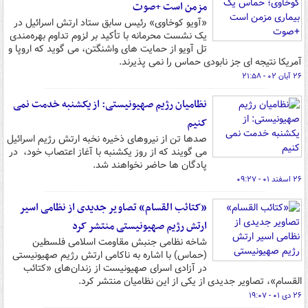
مزمن است +صوت
«آویو کوخاوی» رئیس سابق ستاد ارتش اسرائیل در
یک نشست محرمانه با تأکید بر لزوم تداوم بهره‌مندی
تل آویو از حمایت های واشنگتن، می گوید که اروپا و
آمریکا نتیجه ای جز نابودی حماس را نمی پذیرند.
۲۶ آبان ۰۲ - ۲۱:۵۸
نظامیان رژیم صهیونیستی: از یکشنبه خدمت نمی
کنیم
صدها تن از نیروهای ذخیره نخبه ارتش رژیم اسرائیل
می گویند که از روز یکشنبه با آغاز اعتصاب خود، در
پادگان ها حاضر نخواهند شد.
۲۶ اسفند ۰۱ - ۰۹:۲۷
«کتائب القسام» تصاویر جدیدی از نظامی اسیر
ارتش رژیم صهیونیستی منتشر کرد
شاخه نظامی جنبش مقاومت اسلامی فلسطین
(حماس) با اشاره به ناکامی ارتش رژیم صهیونیستی
در آزادی اسرای صهیونیست از زندان‌های «کتائب
القسام»، تصاویر جدیدی از یکی از این نظامیان منتشر کرد.
۲۶ دی ۰۱ - ۱۹:۰۷