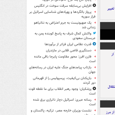
افزایش بی‌سابقه سرقت سوخت در انگلیس
تغییر
پرواز بالگردها و پهپادهای شناسایی اسرائیل بر
فراز سوریه
یک صهیونیست به جرم اعتراض به نتانیاهو
زندانی شد
واکنش کمال شرف به پاسخ کوبنده یمن به
عربستان سعودی
قدرت نظامی ایران فراتر از برآوردها
دستگیری قاضی قلابی در مازندران
فارن افرز: محور مقاومت پابرجا باقی مانده
است
بازتاب پیامدهای جنگ علیه ایران در رسانه‌های
جهان
بازیکنان بی‌کیفیت، پرسپولیس را از قهرمانی
دور کردند
تقلال
پزشکیان: وجود رهبر انقلاب برای ما نقطه قوت
است
رسانه عبری: اسرائیل دچار ناترازی برق شده
است
نشست وزیران خارجه مصر، ترکیه، پاکستان و