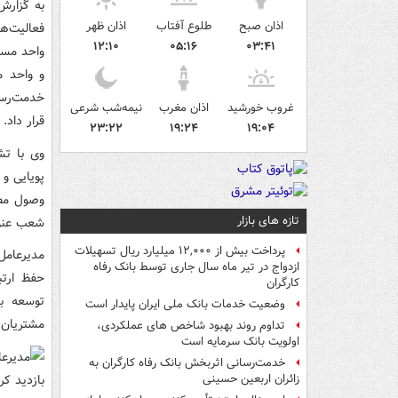
به گزارش
اذان صبح
طلوع آفتاب
اذان ظهر
فعالیت‌ها
۱۲:۱۰
۰۵:۱۶
۰۳:۴۱
واحد مست
و واحد م
خدمت‌رسان
غروب خورشید
اذان مغرب
نیمه‌شب شرعی
قرار داد.
۲۳:۲۲
۱۹:۲۴
۱۹:۰۴
وی با تش
پویایی و
وصول مطال
تازه های بازار
شعب عنوا
پرداخت بیش از ۱۲,۰۰۰ میلیارد ریال تسهیلات
مدیرعامل
ازدواج در تیر ماه سال جاری توسط بانک رفاه
حفظ ارتب
کارگران
توسعه با
وضعیت خدمات بانک ملی ایران پایدار است
مشتریان،
تداوم روند بهبود شاخص های عملکردی،
اولویت بانک سرمایه است
خدمت‌رسانی اثربخش بانک رفاه کارگران به
زائران اربعین حسینی