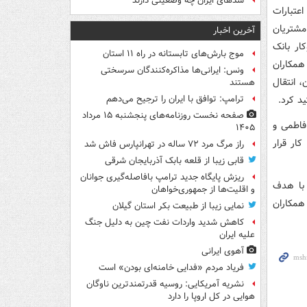
سدهای ایران چه وضعیتی دارند
عتبارات
 مشتریان
آخرین اخبار
ار بانک
موج بارش‌های تابستانه در راه ۱۱ استان
همکاران
ونس: ایرانی‌ها مذاکره‌کنندگان سرسختی
، انتقال
هستند
د کرد.
ترامپ: توافق با ایران را ترجیح می‌دهم
صفحه نخست روزنامه‌های پنجشنبه ۱۵ مرداد
 فاطمی و
۱۴۰۵
ار قرار
راز مرگ مرد ۷۲ ساله در تهرانپارس فاش شد
قابی زیبا از قلعه بابک آذربایجان شرقی
ریزش پایگاه جدید ترامپ بافاصله‌گیری جوانان
 با هدف
و اقلیت‌ها از جمهوری‌خواهان
همکاران
نمایی زیبا از طبیعت بکر استان گیلان
کاهش شدید واردات نفت چین به دلیل جنگ
علیه ایران
آهوی ایرانی
فریاد مردم «فدایی خامنه‌ای بودن» است
نشریه آمریکایی: روسیه قدرتمندترین ناوگان
هوایی در کل اروپا را دارد