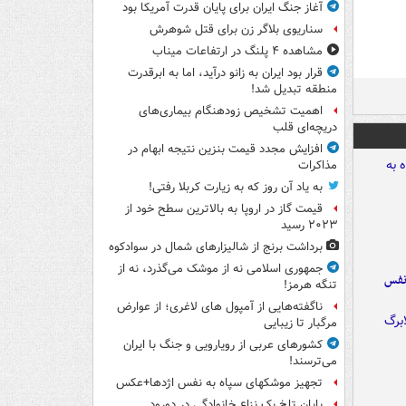
آغاز جنگ ایران برای پایان قدرت آمریکا بود
سناریوی بلاگر زن برای قتل شوهرش
مشاهده ۴ پلنگ در ارتفاعات میناب
قرار بود ایران به زانو درآید، اما به ابرقدرت
منطقه تبدیل شد!
اهمیت تشخیص زودهنگام بیماری‌های
دریچه‌ای قلب
افزایش مجدد قیمت بنزین نتیجه ابهام در
مذاکرات
به یاد آن روز که به زیارت کربلا رفتی!
قیمت گاز در اروپا به بالاترین سطح خود از
۲۰۲۳ رسید
برداشت برنج از شالیزارهای شمال در سوادکوه
جمهوری اسلامی نه از موشک می‌گذرد، نه از
نفس
تنگه هرمز!
ناگفته‌هایی از آمپول های لاغری؛ از عوارض
مرگبار تا زیبایی
کشورهای عربی از رویارویی و جنگ با ایران
می‌ترسند!
تجهیز موشکهای سپاه به نفس اژدها+عکس
پایان تلخ یک نزاع خانوادگی در دورود