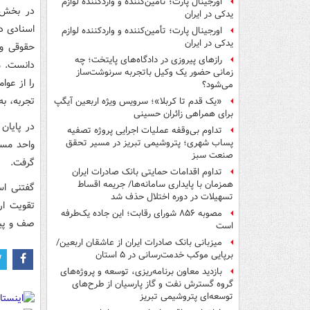
اورجینال پارت؛ تأمین‌کننده و واردکننده لوازم
در بخش د
یدکی در ایران
اسنادی دا
اورجینال پارت؛ تأمین‌کننده و واردکننده لوازم
یدکی در ایران
حقوقی و 
رازهای پیروزی در دادگاه‌های پایتخت؛ چه
دانست. م
زمانی حضور یک وکیل باتجربه سرنوشت‌ساز
را از عوا
می‌شود؟
تجربه، ب
«یک قدم تا کربلا»؛ سرویس ویژه اربعین آیگپ
برای همراهی زائران حسینی
در پایان 
تداوم بی‌وقفه عملیات اجرایی پروژه تصفیه
پساب شهری؛ پتروشیمی تبریز در مسیر تحقق
واحد مست
صنعت سبز
گرفت.
تداوم اقدامات حمایتی بانک صادرات ایران
همزمان با پایداری سامانه‌ها/ جریمه اقساط
گفتنی اس
تسهیلات در دوره اختلال حذف شد
تقویت ار
مصوبه ۸۵۶ شورای رقابت؛ این جاده یک‌طرفه
صف و پیگی
است
میزبانی بانک صادرات ایران از عاشقان اربعین/
برپایی موکب خدمت‌رسانی در ۵ استان
بازدید معاون برنامه‌ریزی، توسعه و پروژه‌های
گروه گسترش نفت و گاز پارسیان از طرح‌های
توسعه‌ای پتروشیمی تبریز