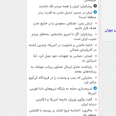
عربستان
پزشکیان: ایران را همه مردم نگه داشتند
ایران در مسیر تبدیل شدن به قدرت برتر
منطقه است!
ارتش یمن: نفتکش سعودی را در خلیج عدن
هدف قرار دادیم
ز مهران
پزشکیان: اگر تا امروز مانده‌ایم، به‌خاطر مردم
نجیب ایران است
ادامه ناامنی و خشونت در آمریکا؛ چندین کشته
در کارولینای شمالی
فیدان: حماس به تعهدات خود عمل کرد، امّا
اسرائیل نه
بازداشت عامل ارسال تصاویر پرتاب موشک به
رسانه‌های معاند
ماجرایی که رعب و وحشت را در فرودگاه تل‌آویو
حاکم کرد
شبیه‌سازی حمله به پایگاه نیروهای دلتا فورس
آمریکا
گفت وگوی وزیران خارجه آمریکا و انگلیس
درباره ایران
ماکرون: اتحادیه اروپا فشار بر روسیه را افزایش
خواهد داد