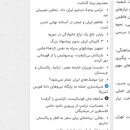
ت شعبه،
مصدوم برجا گذاشت
 نیازهای
ترامپ وعدۀ تسلیم ایران داد، تحقیر نصیبش
شد
ن فاطمی
تفاهم ایران و عمان در آستانه نهایی شدن
ی، نحوه
است
رد بررسی
پایان تلخ یک نزاع خانوادگی در دورود
۳ کاپیتان ایران بدون پیشنهاد بزرگ
تجهیز موشکهای سپاه به نفس اژدها+عکس
ماهنگی،
بازیکنان بی‌کیفیت، پرسپولیس را از قهرمانی
 پیگیری
دور کردند
‌های مهم
نشست وزیران خارجه مصر، ترکیه، پاکستان و
عربستان
چرا موشک‌های ایران تمام نمی‌شود؟
ن جدید،
شبیه‌سازی حمله به پایگاه نیروهای دلتا فورس
ای اصلی
آمریکا
خت نیاز
صاعقه جان فوتبالیست تایلندی را گرفت!
عصبانیت ترامپ از پیروزی نامزد حامی
فلسطین در میشیگان
بقائی: برنامه‌ای برای سفر به قطر و پاکستان
نداریم