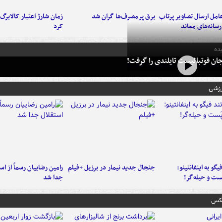
امل ارسال تصاویر پرتاب
برق پرمصرف‌ها گران شد
زمان شارژ اعتبار کالابرگ 
سانه‌های معاند
کرد
ده
ان فوتبالیست تایلندی را گرفت!
رزشی
یگو به اینفانتینو:
جنجال جدید نیمار در برزیل +فیلم
رامین رضاییان رسماً از اس
ست‌ و حیله‌گر!
جدا شد
عکس