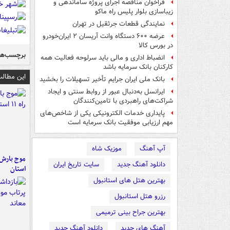
فراخوان مناقصه اجرای پروژه ساماندهی و
زیباسازی بلوار پلیس راه ماکو
نمایندگی قطعات جرثقیل در تهران
عرضه ۶۰۰ دستگاه وانت آریسان ۲ ایران‌خودرو
در بورس کالا
برچسب‌ها
انضباط اداری و مالی باید سرلوحه فعالیت همه
کارکنان بانک سرمایه باشد
این مطالب
بانک ملی ایران جرایم تأخیر تسهیلات را بخشید
ایرانسل به‌دنبال عبور از روابط سنتی و ایجاد
شراکت‌های راهبردی با تامین‌کنندگان
پایداری خدمات الکترونیکی یکی از شاخص‌های
مهم ارزیابی موفقیت بانک سرمایه است
آپ آهنگ
موزیک شاه
دانلود آهنگ جدید
سایت تاریخ ایران
استان
بهترین هتل های استانبول
رزرو هتل استانبول
بهترین جراح بینی ترمیمی
آهنگ های جدید
دانلود آهنگ جدید