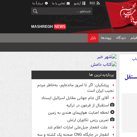
RSS
آرشیو
تماس با ما
دربارهٔ ما
MASHREGH
NEWS
یلم
دیدگاه
پیوندها
بازار
اپ
پربازدیدترین ها
مستقل
پزشکیان: اگر تا امروز مانده‌ایم، به‌خاطر مردم
نجیب ایران است
آقای گل جام جهانی مقابل اسرائیل ایستاد
استقبال از فرعون در ترکیه
لحظه اصابت هواپیمای هندی به زمین
تمرین رزمی تکاوران ارتش
علت انفجار جبل‌علی امارات اعلام شد
انفجار در جایگاه CNG صحنه یک کشته و سه