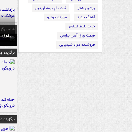
پرشین هتل
ثبت نام بیمه اربعین
بازداشت ع
موشک به ر
آهنگ جدید
مزایده خودرو
خرید بلیط استخر
فیلم برگزی
صاعقه ج
قیمت ورق آهن پرایس
فروشنده مواد شیمیایی
برگزیده و
حمله تند ف
دروغگو، پَ
برگزیده 