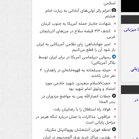
اسلامی
اعزام زائر اولی‌های آبادانی به زیارت امام
هشتم
شهادت جانباز حمله آمریکا به جنوب کرمان
کشف ۳۳ قبضه سلاح در مرزهای آذربایجان
غربی
امیر جهانشاهی: پای نظامی آمریکایی به ایران
باز شود آن را قطع می‌کنیم
رسوایی دیپلماسی آمریکا در برابر ایران توسط
بلاگر آمریکایی!
A با میزبانی
حمله مسلحانه به قهوه‌خانه‌ای در زاهدان؛ ۲
نفر جان باختند
حجت‌الاسلام سعیدی: شهید خادمی مورد
اعتماد و وثوق امام شهید بود
حملات انصارالله یمن به مواضع مزدوران در
بندر المخا
فولاد راه استقلال را با رضاییان رفت
عراقچی: مذاکرات با عمان درباره تنگه هرمز در
مراحل پایانی است
لحظه فوران آتشفشان پوپوکتپتل مکزیک
بهترین مراکز خرید ورق آلومینیوم در ایران