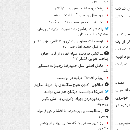
درباره یمن
ین شرکت
پشت پرده تغییر سرمربی تراکتور
مرد سال والیبال آسیا انتخاب شد
تدای بهمن ۱۴۰۳ (آغاز مدیریت بخش
نخستین تصویر مسی بعد از مرگ پدر
واکنش کنایه‌آمیز به عضویت ترکیه در پیمان
ل‌ها با
مشترک با عربستان
ر از یک
توضیحات معاون امنیتی و انتظامی وزیر کشور
درباره قتل حمیدرضا رجب زاده
که صنعت
سرکشی فرمانده سپاه تهران از گردان‌های
د اولیه
پدافند هوایی لشکر ۲۷
 تحولات
عامل اصلی قتل حمیدرضا رجب‌زاده دستگیر
شد
رویای اف-۳۵ ترکیه در بن‌بست
ه‌ای از بهبود
عراقچی: اکنون هیچ مذاکره‌ای با آمریکا نداریم
له میان
آمریکا نتوانست؛ دیگران هم نمی توانند
 خودروی
سرنگون‌کردن پهپاد اوکراینی با آتش رگبار
روس‌ها
ال حاضر روزانه حدود ۲۰۰۰ دستگاه خودرو در
از مظلوم‌نمایی براندازها تا افشای دروغ مراد
ویسی
هم‌ترین
راز عبور مخفی جنگنده‌های ایرانی از چشم
دشمن