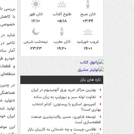
بررسی دا
اذان صبح
طلوع آفتاب
اذان ظهر
۱۲:۱۰
۰۵:۱۸
۰۳:۴۴
خصوصی در ایران‌خودرو) ب
شاید در 
غروب خورشید
اذان مغرب
نیمه‌شب شرعی
تاخیر در
۲۳:۲۳
۱۹:۲۰
۱۹:۰۱
آمار ساد
خودرو طی
و قطعات 
منطقه‌ای 
تازه های بازار
بهترین مراکز خرید ورق آلومینیوم در ایران
هماهنگی 
تفاوت لوله سبز و نیوپایپ به زبان ساده
«تولید خ
کمپرسور اسکرو یا پیستونی: کدام انتخاب
بهتری است؟
ایران خود
توسعه فناوری، مسیر رقابت‌پذیری صنعت
قطعه‌سازی است
این موضو
طلاسی چیست و چه خدماتی به کاربران بازار