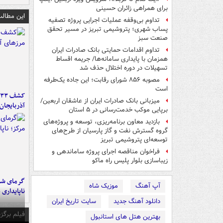
برای همراهی زائران حسینی
این مطالب
تداوم بی‌وقفه عملیات اجرایی پروژه تصفیه
پساب شهری؛ پتروشیمی تبریز در مسیر تحقق
صنعت سبز
تداوم اقدامات حمایتی بانک صادرات ایران
همزمان با پایداری سامانه‌ها/ جریمه اقساط
تسهیلات در دوره اختلال حذف شد
مصوبه ۸۵۶ شورای رقابت؛ این جاده یک‌طرفه
است
میزبانی بانک صادرات ایران از عاشقان اربعین/
آذربایجان
برپایی موکب خدمت‌رسانی در ۵ استان
بازدید معاون برنامه‌ریزی، توسعه و پروژه‌های
گروه گسترش نفت و گاز پارسیان از طرح‌های
توسعه‌ای پتروشیمی تبریز
فراخوان مناقصه اجرای پروژه ساماندهی و
زیباسازی بلوار پلیس راه ماکو
گرمای شدی
آپ آهنگ
موزیک شاه
ناپایداری 
دانلود آهنگ جدید
سایت تاریخ ایران
فیلم برگزی
بهترین هتل های استانبول