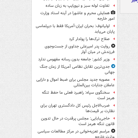
شیز
تفاوت لوله سبز و نیوپایپ به زبان ساده
همایش محرم و عاشورا در آینه اسناد وزارت
امور خارجه
اولیانوف: بحران ایران-آمریکا فقط با دیپلماسی
پایان می‌یابد
صلاح ترک‌ها را پولدار کرد
روایت پدر امیرعلی جداوی از جست‌وجوی
فرزندش در میان آوار
وزیر کشور: جامعه بدون رسانه مفهومی ندارد
جدی‌ترین تقابل نظامی آمریکا از زمان جنگ
جهانی
مصوبه جدید مجلس برای ضبط اموال و دارایی
عاملان جنایات بین‌المللی
سخنگوی سپاه: راهبرد فعلی ما حفظ تنگه
هرمز است
ضرب‌الاجل رئیس کل دادگستری تهران برای
نظارت بر قیمت‌ها
حاجی‌بابایی: مجلس پرقدرت در حال تدوین
قانون تنگه هرمز است
مراسم تعزیه‌خوانی در مرکز مطالعات سیاسی
وزارت خارجه