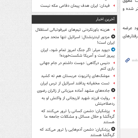
ات معوق
فیدان: ایران هدف پیمان دفاعی مکه نیست
تر شده و
آخرین اخبار
ود عرضه
هزینه باورنکردنی تیم‌های غیرفوتبالی استقلال
فتارهای
مزدور اینترنشنال: اسرائیل تنها متحد مردم
ایران است!
دیوید میلر: اگر جنگ امروز تمام شود، ایران
پیروز است و آمریکا شکست‌خورده!
دنیس درگاهی: دوست داشتم در جام جهانی
بازی کنم
موشک‌های پاتریوت عربستان هم ته‌ کشید
تست مخفیانه پدافند اسرائیل از ترس ایران
جاده‌های مشهد آماده میزبانی از زائران رضوی
روایت فرزند شهید لاریجانی از واکنش او به
ردصلاحیتش
پزشکیان: دشمن کسانی را ترور می‌کنند که
گره‌گشا و حلال مسائل و مشکلات جامعه ما
هستند
پزشکیان: دشمن آدم‌هایی را ترور می‌کند که
گره‌گشا هستند