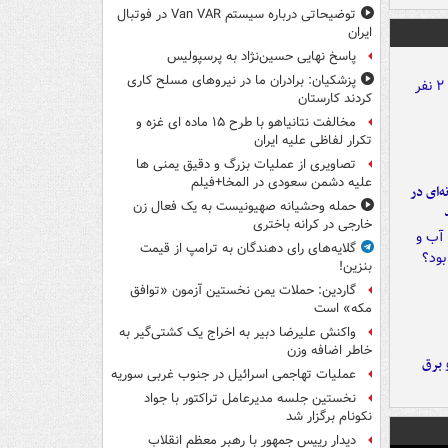
توضیحاتی درباره سیستم Van VAR در فوتبال
ایران
پاسخ نهایی حسین‌نژاد به پرسپولیس
پزشکیان: برادران ما در نیروهای مسلح کاری
کردند کارستان
مخالفت نتانیاهو با طرح ۱۵ ماده ای غزه و
تکرار لفاظی علیه ایران
تصاویری از عملیات بزرگ و دقیق یمنی ها
علیه دشمن سعودی در المخا+فیلم
ه‌ای در
حمله وحشیانه صهیونیست به یک فعال زن
خارجی در کرانه باختری
گلایه‌های رای دهندگان به ترامپ از قیمت
بنزین!
گاردین: حملات یمن نخستین آزمون «توافق
مکه» است
واکنش علیرضا دبیر به اخراج یک کشتی‌گیر به
خاطر اضافه وزن
 برق
عملیات تهاجمی اسرائیل در جنوب غربی سوریه
نخستین جلسه مدیرعامل تراکتور با جواد
نکونام برگزار شد
دیدار رییس جمهور با رهبر معظم انقلاب