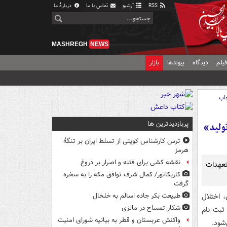
RSS
آرشیو
تماس با ما
دربارهٔ ما
MASHREGH
NEWS
یلم
دیدگاه
پیوندها
بازار
اپ
پربازدیدترین ها
ولید»
ترس کارشناس کویتی از تسلط ایران بر تنگۀ
هرمز
نقشه کشی برای فتنه و اصرار بر دروغ
تعهدات
کاریکاتور/ کمال شرف توافق مکه را به سخره
گرفت
 اختلال
طبیعت بکر جاده اسالم به خلخال
شکار تمساح در مالزی
ثبت نام
واکنش عربستان و قطر به بیانیه شورای امنیت
شود.