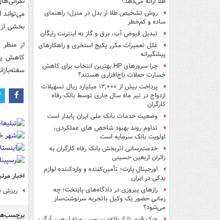
نگرانی‌ه
طلا ارائه می‌دهد؟
می‌تواند 
روش تشخیص طلا از بدل در منزل؛ راهنمای
ساده و کم‌خطر
بخشی از 
تبدیل قبوض آب، برق و گاز به اینترنت رایگان
از منظر 
علل تعمیرات مکرر پکیج استخری و راهکارهای
پیشگیرانه
کاهش پید
چرا سرورهای HP بهترین انتخاب برای کاهش
سفته‌بازا
خسارت حملات باج‌افزاری هستند؟
پرداخت بیش از ۱۲,۰۰۰ میلیارد ریال تسهیلات
ازدواج در تیر ماه سال جاری توسط بانک رفاه
کارگران
وضعیت خدمات بانک ملی ایران پایدار است
تداوم روند بهبود شاخص های عملکردی،
اولویت بانک سرمایه است
خدمت‌رسانی اثربخش بانک رفاه کارگران به
زائران اربعین حسینی
اورجینال پارت؛ تأمین‌کننده و واردکننده لوازم
اخبار مرتب
یدکی در ایران
رازهای پیروزی در دادگاه‌های پایتخت؛ چه
ریزش ق
زمانی حضور یک وکیل باتجربه سرنوشت‌ساز
می‌شود؟
برچسب‌ها
«یک قدم تا کربلا»؛ سرویس ویژه اربعین آیگپ