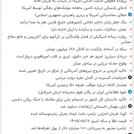
پرونده حقوقی جنایت جنگی آمریکا در میناب به جریان افتاد
ادعای زلنسکی درباره تامین ماهانه موشک‌های رهگیر توسط آمریکا
خطای محاسباتی آمریکا و برتری راهبردی جمهوری اسلامی!
زنگ خطر پایان ذخایر دفاعی کشورهای خلیج فارس هم به صدا درآمد
عمان: مذاکرات مثبت و سازنده با ایران ادامه دارد
روایت رسانه اسرائیلی از فشار واشنگتن بر تل‌آویو برای آتش‌بس و خلع سلاح
حماس
سکه در آستانه بازگشت به کانال ۱۸۸ میلیون تومان
دریادار سیاری: امروز هر خبر دقیق، تیری بر قلب امپراطوری دروغ است
وقوع حادثه دریایی در ساحل عمان
تاکید الزیدی بر خروج نیروهای آمریکایی از عراق در تاریخ تعیین شده
اعتراضات گسترده در آلمان علیه دولت مرتس
هشدار کانادا درباره عواقب تعرفه ۵۰ درصدی آمریکا
نفوذ اطلاعاتی ایران در یگان فوق محرمانه ارتش اسرائیل!
تأکید دادستان کل کشور بر انسجام ملی برای مقابله با جنگ روانی دشمن
باران مهمان تابستانی ارتفاعات دماوند شد
کوبا: فرمان اجرایی ترامپ باعث ایجاد بحران بشردوستانه شده
قیمت طلا و سکه امروز ۱۴۰۵/۰۵/۱۷
ترامپ مجبور به پس‌دادن ۱۰۰ میلیارد دلار از پول تعرفه‌ها شد