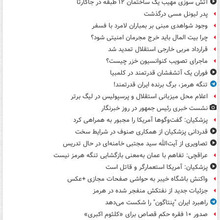
آتش سوزی مهیب یک ساختمان ۱۲ طبقه در جاکارتا
پدر لیونل مسی درگذشت
وجود شواهدی مبنی بر بمباران لامرد با فسفر
چرا بیت المال باید خرج مجرمان امنیتی شود؟
قرارداد مربی خارجی استقلال تمدید شد
ماجرای تصویب کنوانسیون خزر چیست؟
فوران یک آتشفشان قدرتمند در کلمبیا
تنگه هرمز، برگ برنده ایران قدرتمند!
اعلام محل میزبانی استقلال و پرسپولیس در لیگ برتر
نشست خبری رئیس جمهور در روز خبرنگار
پزشکیان: گفت‌وگوها آمریکا را مجبور به همراهی کرد
قدردانی پزشکیان از همکاری صنوف در شرایط سخت
تصاویری از آیت‌الله سید مجتبی خامنه‌ای در حال تدریس
عراقچی: تفاهم با عمان به‌معنی بازگشایی تنگه هرمز نیست
پزشکیان: آمریکا استعمارگر و قاتل است
واکنش باشگاه خیبر به حواشی صفحات مجازی +عکس
جزئیات جدید از نفتکش منفجر شده در هرمز
راهبرد ایران "پنتاگون" را شکست می‌دهد
صدور ۱۰ فقره حکم قصاص برای «کلثوم اکبری»