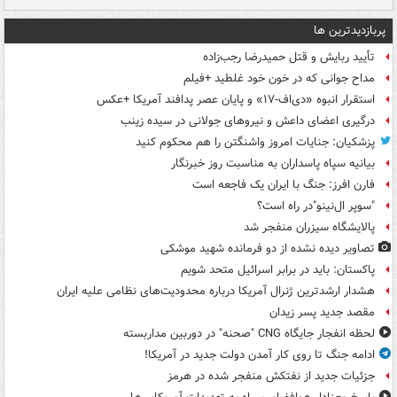
پربازدیدترین ها
تأیید ربایش و قتل حمیدرضا رجب‌زاده
مداح جوانی که در خون خود غلطید +فیلم
استقرار انبوه «دی‌اف‑۱۷» و پایان عصر پدافند آمریکا +عکس
درگیری اعضای داعش و نیروهای جولانی در سیده زینب
پزشکیان: جنایات امروز واشنگتن را هم محکوم کنید
بیانیه سپاه پاسداران به مناسبت روز خبرنگار
فارن افرز: جنگ با ایران یک فاجعه است
"سوپر ال‌نینو"در راه است؟
پالایشگاه سیزران منفجر شد
تصاویر دیده‌ نشده از دو فرمانده شهید موشکی
پاکستان: باید در برابر اسرائیل متحد شویم
هشدار ارشدترین ژنرال آمریکا درباره محدودیت‌های نظامی علیه ایران
مقصد جدید پسر زیدان
لحظه انفجار جایگاه CNG "صحنه" در دوربین مداربسته
ادامه جنگ تا روی کار آمدن دولت جدید در آمریکا!
جزئیات جدید از نفتکش منفجر شده در هرمز