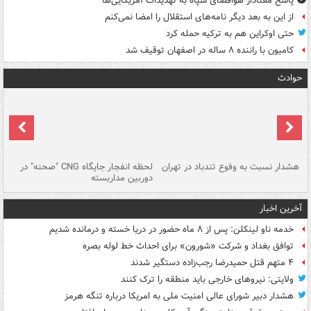
پاسخ معنادار هوافضای سپاه به تهدیدات آمریکایی‌ها
از این به بعد دیگر نامه‌های استقلال را امضا نمی‌کنم
حتی اوکراین هم به ترکیه حمله کرد
کامیون با راننده ۸ ساله در اصفهان توقیف شد
حوادث
ای
هشدار نسبت به وفوع تندباد در تهران
لحظه انفجار جایگاه CNG "صحنه" در
دس
دوربین مداربسته
ات
آخرین اخبار
خدمه ناو لینکلن: پس از ۸ ماه حضور در دریا خسته و درمانده‌ شدیم
توافق بغداد و شرکت «شورون» برای احداث خط لوله بصره
۴ متهم قتل حمیدرضا رجب‌زاده دستگیر شدند
ولایتی: نیروهای خارجی باید منطقه را ترک کنند
هشدار دبیر شورای عالی امنیت ملی به امریکا درباره تنگه هرمز