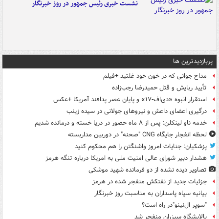
نشست خبری رئیس جمهور در روز خبرنگار
پربازدیدترین ها
مداح جوانی که در خون خود غلتید +فیلم
تأیید ربایش و قتل حمیدرضا رجب‌زاده
استقرار انبوه «دی‌اف‑۱۷» و پایان عصر پدافند آمریکا +عکس
درگیری اعضای داعش و نیروهای جولانی در سیده زینب
خدمه ناو لینکلن: پس از ۸ ماه حضور در دریا خسته و درمانده‌ شدیم
لحظه انفجار جایگاه CNG "صحنه" در دوربین مداربسته
پزشکیان: جنایات امروز واشنگتن را هم محکوم کنید
هشدار دبیر شورای عالی امنیت ملی به امریکا درباره تنگه هرمز
تصاویر دیده‌ نشده از دو فرمانده شهید موشکی
جزئیات جدید از نفتکش منفجر شده در هرمز
بیانیه سپاه پاسداران به مناسبت روز خبرنگار
"سوپر ال‌نینو"در راه است؟
پالایشگاه سیزران منفجر شد