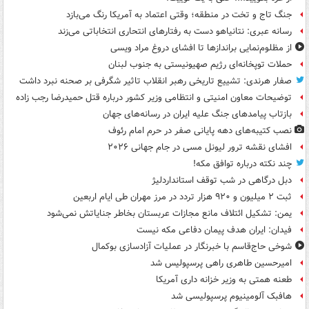
جنگ تاج و تخت در منطقه؛ وقتی اعتماد به آمریکا رنگ می‌بازد
رسانه عبری: نتانیاهو دست به رفتارهای انتحاری انتخاباتی می‌زند
از مظلوم‌نمایی براندازها تا افشای دروغ مراد ویسی
حملات توپخانه‌ای رژیم صهیونیستی به جنوب لبنان
صفار هرندی: تشییع تاریخی رهبر انقلاب تاثیر شگرفی بر صحنه نبرد داشت
توضیحات معاون امنیتی و انتظامی وزیر کشور درباره قتل حمیدرضا رجب زاده
بازتاب پیامدهای جنگ علیه ایران در رسانه‌های جهان
نصب کتیبه‌های دهه پایانی صفر در حرم امام رئوف
افشای نقشه ترور لیونل مسی در جام جهانی ۲۰۲۶
چند نکته درباره توافق مکه!
دبل درگاهی در شب توقف استانداردلیژ
ثبت ۲ میلیون و ۹۲۰ هزار تردد در مرز مهران طی ایام اربعین
یمن: تشکیل ائتلاف مانع مجازات عربستان بخاطر جنایاتش نمی‌شود
فیدان: ایران هدف پیمان دفاعی مکه نیست
شوخی حاج‌قاسم با خبرنگار در عملیات آزادسازی بوکمال
امیرحسین طاهری راهی پرسپولیس شد
طعنه همتی به وزیر خزانه داری آمریکا
هافبک آلومینیوم پرسپولیسی شد