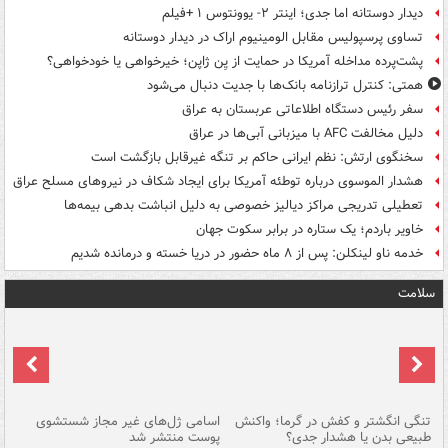
دیدار دوستانه اما جدی؛ اینتر ۲- یوونتوس ۱ +فیلم
تساوی پرسپولیس مقابل الومینیوم اراک در دیدار دوستانه
پشت‌پرده مداخله آمریکا در حمایت از یِن ژاپن؛ خیرخواهی یا خودخواهی؟
همتی: کنترل ترازنامه بانک‌ها با جدیت دنبال می‌شود
سفر رئیس دستگاه اطلاعاتی عربستان به عراق
دلیل مخالفت AFC با میزبانی آبی‌ها در عراق
سخنگوی ارتش: نظم ایرانی حاکم بر تنگه غیرقابل بازگشت است
هشدار الموسوی درباره توطئه آمریکا برای ایجاد شکاف در نیروهای مسلح عراق
تعطیلی تدریجی مراکز دیالیز خصوصی به دلیل انباشت بدهی بیمه‌ها
خاویر باردم؛ یک ستاره در برابر سکوت جهان
خدمه ناو لینکلن: پس از ۸ ماه حضور در دریا خسته و درمانده‌ شدیم
سلامت
تنگی انگشتر و کفش در گرما؛ واکنش
اسامی ژل‌های غیر مجاز شستشوی
مر
طبیعی بدن یا هشدار جدی؟
پوست منتشر شد