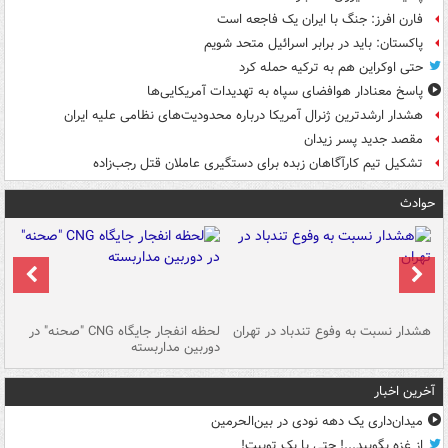
فارن افرز: جنگ با ایران یک فاجعه است
پاکستان: باید در برابر اسرائیل متحد شویم
حتی اوکراین هم به ترکیه حمله کرد
پاسخ معنادار هوافضای سپاه به تهدیدات آمریکایی‌ها
هشدار ارشدترین ژنرال آمریکا درباره محدودیت‌های نظامی علیه ایران
مقصد جدید پسر زیدان
تشکیل تیم کارآگاهان زبده برای دستگیری عاملان قتل رجب‌زاده
حوادث
ای
هشدار نسبت به وفوع تندباد در تهران
لحظه انفجار جایگاه CNG "صحنه" در
دس
دوربین مداربسته
ات
آخرین اخبار
میدان‌داری یک دهه نودی در بین‌الحرمین
از غزه بگویید...! حتی با یک توییت!