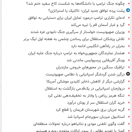
چگونه جنگ ترامپ با دانشگاه‌ها به شکست کاخ سفید ختم شد؟
پشت پرده توافق جدید ایران؛ تاکتیک یا استراتژی؟
ادعای تکراری ترامپ درمورد تمایل ایران برای دستیابی به توافق
گرد و غبار آسمان قم را تیره می‌کند
وزیران صهیونیست خواستار از سرگیری جنگ نابودی غزه شدند
تلاش پزشکان استقلال برای رساندن چشمی به هفته اول لیگ برتر
بحران در راه‌آهن انگلیس ادامه دارد
هشدار نمایندگان جمهوری‌خواه به ترامپ درباره جنگ علیه ایران
وینگر آفریقایی پرسپولیس ماندنی شد
ترافیک سنگین در محورهای خروجی مازندران
درگیر شدن گردشگر اسپانیایی با نظامی صهیونیست
گزارشی دیگر از کاهش ذخایر کلیدی موشکی آمریکا
دروازه‌بان اسپانیایی در یک‌قدمی بازگشت به استقلال
تنگه هرمز ریاض را وادار به تخفیف‌دهی نفتی کرد
خرید گران استقلال سر از یونان درآورد
گربه جریان برق شهرستان فریمان را قطع کرد
استانبول میزبان سوپرجام اسپانیا شد
گفت وگوی تلفنی مودی و نتانیاهو درباره تحولات منطقه‌ای
کوبا: با تهدید نظامی از سوی ایالات متحده روبه‌رو هستیم