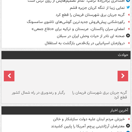
افشاگری برادرزاده ترامپ: تمام تصمیم‌هایش از روی ترس است
نمایی زیبا از تنگه کریان جزیره قشم
گربه جریان برق شهرستان فریمان را قطع کرد
رکوردشکنی پیش‌فروش جدیدترین گوشی‌های تاشوی سامسونگ
امضای سران پاکستان، عربستان و ترکیه برای «دفاع جمعی»
صحنه ای نادر از حیات وحش ایران در سبلان
دروازه‌بان اسپانیایی در یک‌قدمی بازگشت به استقلال
حوادث
گربه جریان برق شهرستان فریمان را
رگبار و رعدوبرق در راه شمال کشور
قطع کرد
گذ
آخرین اخبار
خیزش مردم لبنان علیه دولت سازشکار و خائن
معترضان آرژانتینی پرچم آمریکا را پایین کشیدند