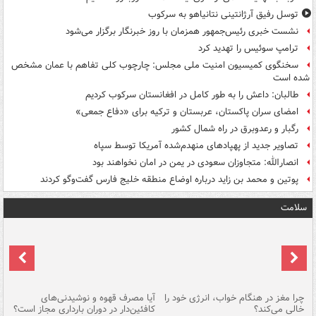
توسل رفیق آرژانتینی نتانیاهو به سرکوب
نشست خبری رئیس‌جمهور همزمان با روز خبرنگار برگزار می‌شود
ترامپ سوئیس را تهدید کرد
سخنگوی کمیسیون امنیت ملی مجلس: چارچوب کلی تفاهم با عمان مشخص
شده است
طالبان: داعش را به طور کامل در افغانستان سرکوب کردیم
امضای سران پاکستان، عربستان و ترکیه برای «دفاع جمعی»
رگبار و رعدوبرق در راه شمال کشور
تصاویر جدید از پهپادهای منهدم‌شده آمریکا توسط سپاه
انصارالله: متجاوزان سعودی در یمن در امان نخواهند بود
پوتین و محمد بن زاید درباره اوضاع منطقه خلیج فارس گفت‌وگو کردند
سلامت
ت
چرا مغز در هنگام خواب، انرژی خود را
آیا مصرف قهوه و نوشیدنی‌های
چر
خالی می‌کند؟
کافئین‌دار در دوران بارداری مجاز است؟
می