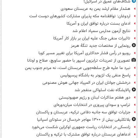
شکاف‌های عمیق در اسرائیل!
هشدار مقام ارشد یمن به عربستان سعودی
اردوغان: توافقنامه مکه پذیرای مشارکت کشورهای دوست است
ادعای بسنت درباره توافق ایران و آمریکا
نتایج آزمون مدارس سمپاد اعلام شد
تاثیرات منفی جنگ علیه ایران بر بازار کار آمریکا
رونمایی از مختصات جدید تنگۀ هرمز
روبیو در رأس فشار حداکثری آمریکا برای تغییر مسیر کوبا
تصویری از تمرینات ترابزون اسپور با حضور ساویچ، صلاح و اونانا
نبرد ما علیه طرح سلطه‌جویی عربستان است، نه مردم جنوب یمن
پاسخ منفی یک لژیونر به باشگاه پرسپولیس
درخشش جوانان ایران در المپیاد جهانی هوش مصنوعی
پالایشگاه نفت اسلواکی منفجر شد
دور هفتم مذاکرات لبنان و رژیم صهیونیستی
ترامپ و سودای پیروزی در انتخابات میان‌دوره‌ای
جزئیات توافق سه جانبه دفاعی ترکیه، عربستان و پاکستان
بلاتکلیفی بیش از ۱۳۰۰ مهاجر خردسال در سئوتای اسپانیا
زلنسکی در انتخابات ریاست جمهوری اوکراین شکست می‌خورد
ادعاهای عربستان درباره توافق مشترک با ترکیه و پاکستان