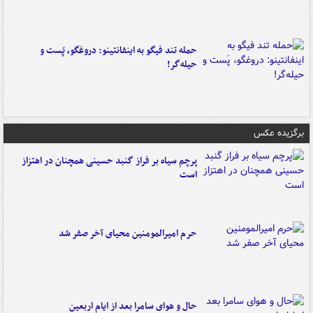
حمله تند فیگو به اینفانتینو: دروغگو، پَست‌ و
حیله‌گر!
برگزیده عکس
پرچم سیاه بر فراز گنبد حسینی همچنان در اهتزاز
است
حرم امیرالمومنین محیای آخر صفر شد
حال و هوای سامرا بعد از ایام اربعین