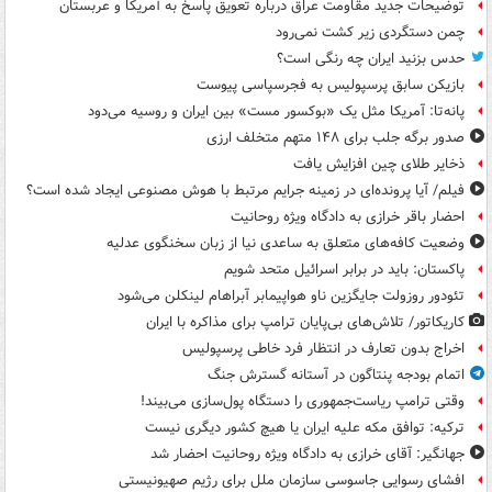
توضیحات جدید مقاومت عراق درباره تعویق پاسخ به آمریکا و عربستان
چمن دستگردی زیر کشت نمی‌رود
حدس بزنید ایران چه رنگی است؟
بازیکن سابق پرسپولیس به فجرسپاسی پیوست
پانه‌تا: آمریکا مثل یک «بوکسور مست» بین ایران و روسیه می‌دود
صدور برگه جلب برای ۱۴۸ متهم متخلف ارزی
ذخایر طلای چین افزایش یافت
فیلم/ آیا پرونده‌ای در زمینه جرایم مرتبط با هوش مصنوعی ایجاد شده است؟
احضار باقر خرازی به دادگاه ویژه روحانیت
وضعیت کافه‌های متعلق به ساعدی نیا از زبان سخنگوی عدلیه
پاکستان: باید در برابر اسرائیل متحد شویم
تئودور روزولت جایگزین ناو هواپیمابر آبراهام لینکلن می‌شود
کاریکاتور/ تلاش‌های بی‌پایان ترامپ برای مذاکره با ایران
اخراج بدون تعارف در انتظار فرد خاطی پرسپولیس
اتمام بودجه پنتاگون در آستانه گسترش جنگ
وقتی ترامپ ریاست‌جمهوری را دستگاه پول‌سازی می‌بیند!
ترکیه: توافق مکه علیه ایران یا هیچ کشور دیگری نیست
جهانگیر: آقای خرازی به دادگاه ویژه روحانیت احضار شد
افشای رسوایی جاسوسی سازمان ملل برای رژیم صهیونیستی