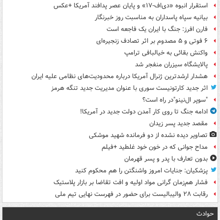
استقرار انبوه «دی‌اف‑۱۷» و پایان عصر پدافند آمریکا +عکس
بیانیه سپاه پاسداران به مناسبت روز خبرنگار
فارن افرز: جنگ با ایران یک فاجعه است
۶ فوتی و ۵ مصدوم بر اثر تصادف زنجیره‌ای
واکنش بقائی به خیالبافی ترامپ
پالایشگاه سیزران منفجر شد
هشدار ارشدترین ژنرال آمریکا درباره محدودیت‌های نظامی علیه ایران
اثر جدید کارتونیست سوری با عنوان مدیریت جدید تنگه هرمز
"سوپر ال‌نینو"در راه است؟
ادامه جنگ تا روی کار آمدن دولت جدید در آمریکا!
مقصد جدید پسر زیدان
تصاویر دیده‌ نشده از دو فرمانده شهید موشکی
مداح جوانی که در خون خود غلطید +فیلم
بدون تعارف با پدر و پسر قهرمان
پزشکیان: جنایات امروز واشنگتن را هم محکوم کنید
فشار هم‌زمان گرانی مواد اولیه و افت تقاضا بر بازار پلاستیک
رقابت ۲۸ والیبالیست برای حضور در فهرست نهایی تیم ملی
حوادث