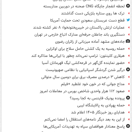
لحظه انفجار جایگاه CNG صحنه در دوربین مداربسته
ترک ها روی ستاره بلژیکی دست گذاشتند
قطع دست عربستان سعودیِ تحت حمایت آمریکا
عملیات ارتش پاکستان در خیبرپختونخوا؛ ۸ نفر کشته شدند
دستگیری باند جاعلان حرفه‌ای مدارک اتباع خارجی در تهران
جاده‌های مشهد آماده میزبانی از زائران رضوی
حمله روسیه به یک کشتی حامل سلاح برای اوکراین
هیلاری کلینتون: ترامپ نمی‌داند چطور با ایرانی‌ها مذاکره کند
حضور نماینده گل‌گهر در قرعه‌کشی لیگ قهرمانان آسیا
درگیر شدن گردشگر اسپانیایی با نظامی صهیونیست
کاهش ۳ درصدی مصرف برق برای دومین سال متوالی
مداح جوانی که در خون خود غلطید +فیلم
صعود ۱۱۲ هزار واحدی شاخص بورس در معاملات امروز
پرونده یونیک فایننس به کجا رسید؟
حمله پهپادی به پالایشگاه لیبی
هدایای روز خبرنگار ۱۴۰۵ اعلام شد
از این به بعد دیگر نامه‌های استقلال را امضا نمی‌کنم
پاسخ معنادار هوافضای سپاه به تهدیدات آمریکایی‌ها