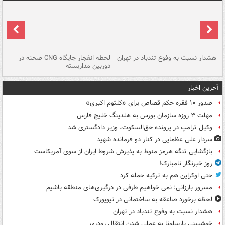
ای
هشدار نسبت به وفوع تندباد در تهران
لحظه انفجار جایگاه CNG صحنه در
دس
دوربین مداربسته
ات
آخرین اخبار
صدور ۱۰ فقره حکم قصاص برای «کلثوم اکبری»
مهلت ۳ روزه سازمان بورس به هلدینگ خلیج فارس
وکیل ترامپ در پرونده حق‌السکوت، وزیر دادگستری شد
سردار علی عظمایی در کنار دو فرمانده شهید
بازگشایی تنگه هرمز منوط به پذیرش شروط ایران از سوی آمریکاست
روز خبرنگار نامبارک!
حتی اوکراین هم به ترکیه حمله کرد
مسرور بارزانی: نمی خواهیم طرفی در درگیری‌های منطقه باشیم
لحظه برخورد صاعقه به ساختمانی در نیویورک
هشدار نسبت به وفوع تندباد در تهران
خوشبینی بارسلونا به عملی شدن انتقال رودری