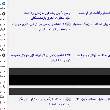
م
حاص
ه از رفاقت دو فرمانده‌
پاسخ تأمین‌اجتماعی به زمان پرداخت
م
مابه‌التفاوت حقوق بازنشستگان
تراب
د
ایران
س
فاجع
پ
مابه
ای اسناد سبزرنگ ممنوع شد
۲۲ کشته و زخمی بر اثر تیراندازی در یک مدرسه
ص
در تایلند+ فیلم
ج
مسک
حمله
را س
ت
جنگ 
ق
بر