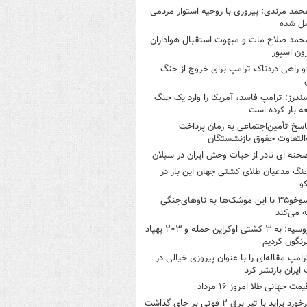
حمد مرندی: پیروزی با روحیه استوار مردمی
ل شده
حمد صلاح مات و مبهوت استقبال هواداران
زون اسپور
و راهی دردناک ترامپ برای خروج از جنگ
ندرز: ترامپ فاسد، آمریکا را وارد یک جنگ
ه بار کرده است
اسخ تأمین‌اجتماعی به زمان پرداخت
‌التفاوت حقوق بازنشستگان
حنه ای نادر از حیات وحش ایران در سبلان
نگ مدعیان طلای کشتی جهان این بار در
و
سوخو۳۵ با این موشک‌ها به ناوهای‌جنگی
 می‌کند
روسیه: به ۳ کشتی اوکراین حمله و ۲۰۳ پهپاد
رنگون کردیم
رامپ مقاله‌ای را با عنوان پیروزی خیالی در
ایران بازنشر کرد
یمت جهانی طلا امروز ۱۶ مرداد
خورد پراید با تیر برق ۲ فوتی بر جای گذاشت