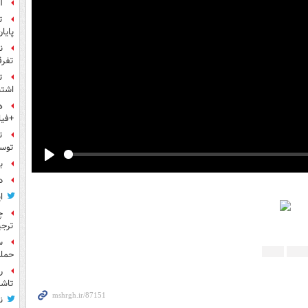
آ
ت
پایا
ن
تفرق
ت
اشتب
ه
+فیل
ت
توس
بر
Play
د
ا
چ
ترجی
حمله
ر
تاش
ن