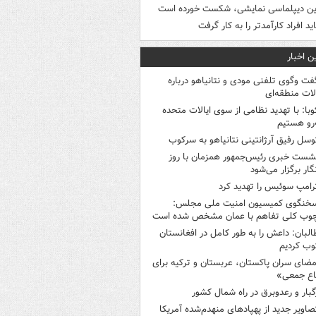
ین دیپلماسی نمایشی، شکست خورده است
اید افراد کارآمدتر را به کار گرفت
ن اخبار
فت وگوی تلفنی مودی و نتانیاهو درباره
ات منطقه‌ای
وبا: با تهدید نظامی از سوی ایالات متحده
‌رو هستیم
وسل رفیق آرژانتینی نتانیاهو به سرکوب
شست خبری رئیس‌جمهور همزمان با روز
گار برگزار می‌شود
رامپ سوئیس را تهدید کرد
خنگوی کمیسیون امنیت ملی مجلس:
چوب کلی تفاهم با عمان مشخص شده است
البان: داعش را به طور کامل در افغانستان
ب کردیم
مضای سران پاکستان، عربستان و ترکیه برای
اع جمعی»
گبار و رعدوبرق در راه شمال کشور
صاویر جدید از پهپادهای منهدم‌شده آمریکا