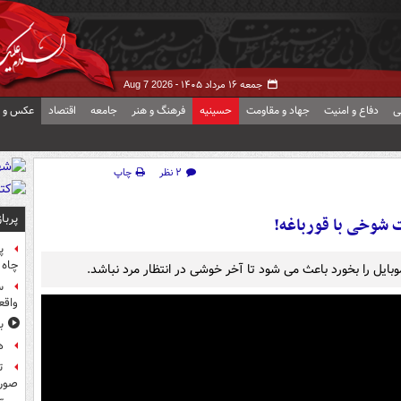
جمعه ۱۶ مرداد ۱۴۰۵ -
Aug 7 2026
ی
دفاع و امنیت
جهاد و مقاومت
حسینیه
فرهنگ و هنر
جامعه
اقتصاد
عکس و ف
۲ نظر
چاپ
پربا
 شوخی با قورباغه!
پ
چاه 
یل را بخورد باعث می شود تا آخر خوشی در انتظار مرد نباشد.
س
واقع
ب
ه
ت
صورت