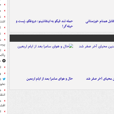
ح
ص
ت
قابل همنام خوزستانی
حمله تند فیگو به اینفانتینو: دروغگو، پَست‌ و
اشتب
حیله‌گر!
ث
ت
ش
پرس
ا
پاکس
۱۰ خوشحال
ا
و
ن محیای آخر صفر شد
حال و هوای سامرا بعد از ایام اربعین
ا
نخوا
د
انتق
د
افشا
ا