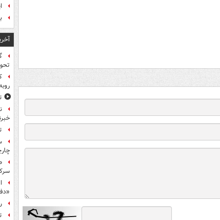
ا
ب
آخری
گ
تحول
ک
روبه
ت
ن
خبرن
ت
س
چار
ط
سرکو
ا
«دف
ر
ت