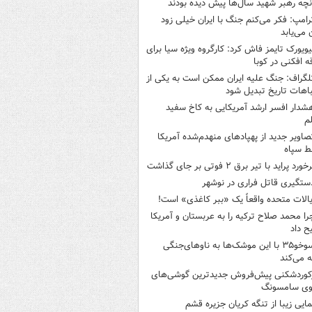
نچه رهبر شهید سال‌ها پیش دیده بودند
رامپ: فکر می‌کنم جنگ با ایران خیلی زود
ن می‌یابد
یویورک تایمز فاش کرد: کارگروه ویژه سیا برای
ه افکنی در کوبا
لگراف: جنگ علیه ایران ممکن است به یکی از
اهات تاریخ تبدیل شود
شدار افسر ارشد آمریکایی به کاخ سفید
م
صاویر جدید از پهپادهای منهدم‌شده آمریکا
ط سپاه
خورد پراید با تیر برق ۲ فوتی بر جای گذاشت
ستگیری قاتل فراری در نوشهر
یالات متحده واقعاً یک «ببر کاغذی» است!
را محمد صلاح ترکیه را به عربستان و آمریکا
ح داد
سوخو۳۵ با این موشک‌ها به ناوهای‌جنگی
 می‌کند
کوردشکنی پیش‌فروش جدیدترین گوشی‌های
وی سامسونگ
مایی زیبا از تنگه کریان جزیره قشم