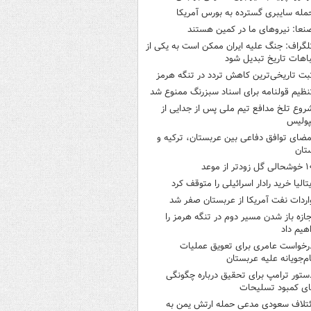
مله سایبری گسترده به بورس آمریکا
نعا: نیروهای ما در کمین‌ هستند
لگراف: جنگ علیه ایران ممکن است به یکی از
اهات تاریخ تبدیل شود
بت تاریخی‌ترین کاهش تردد در تنگه هرمز
نظیم قولنامه برای اسناد سبزرنگ ممنوع شد
روع تلخ مدافع تیم ملی پس از جدایی از
پولیس
مضای توافق دفاعی بین عربستان، ترکیه و
تان
ی گل زودتر از موعد
یتالیا خرید رادار اسرائیلی را متوقف کرد
اردات نفت آمریکا از عربستان صفر شد
جازه باز شدن مسیر دوم در تنگه هرمز را
هیم داد
رخواست عامری برای تعویق عملیات
ام‌جویانه علیه عربستان
ستور ترامپ برای تحقیق درباره چگونگی
ی کمبود تسلیحات
ئتلاف سعودی مدعی حمله ارتش یمن به