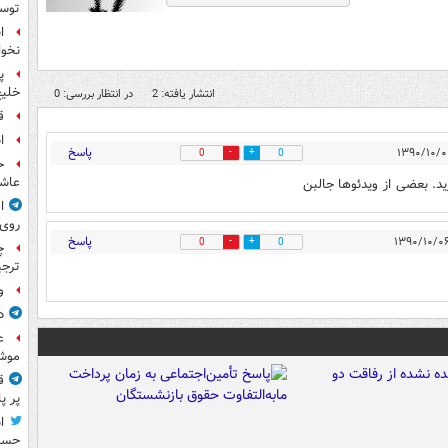
توس
ا
نخوا
پ
خلیج
انتشار یافته: 2
در انتظار بررسی: 0
ق
ا
پاسخ
0
0
ح
عاشو
ید. بعضی از ویدئوها جالبن
ا
روی
پاسخ
0
0
چ
ترجی
و
د
ع
موش
ق
پر پ
ا
حسی