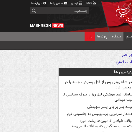
RSS
آرشیو
تماس با ما
دربارهٔ ما
MASHREGH
NEWS
یلم
دیدگاه
پیوندها
بازار
زدیدترین ها
در شاهرودی پس از قتل پسرش، جسد را در
مخفی کرد
امانه ضد موشکی لیزری؛ از بلوف سیاسی تا
یت میدانی
وسه‌ پدر بر پای پسر شهیدش
شدار سرمربی پرسپولیس به جاسوس تیم
وقف طولانی کامیون‌ها پشت مرز؛
‌حساب سنگینی که به اقتصاد می‌رسد