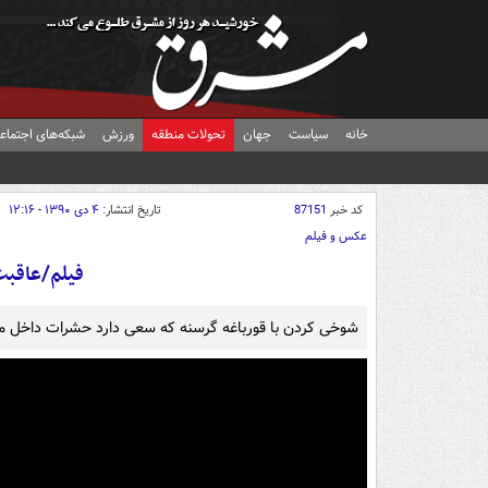
خانه
سیاست
جهان
تحولات منطقه
ورزش
شبکه‌های اجتماع
کد خبر
87151
تاریخ انتشار:
۴ دی ۱۳۹۰ - ۱۲:۱۶
عکس و فیلم
فیلم/عاقبت
شوخی کردن با قورباغه گرسنه که سعی دارد حشرات داخل موبا