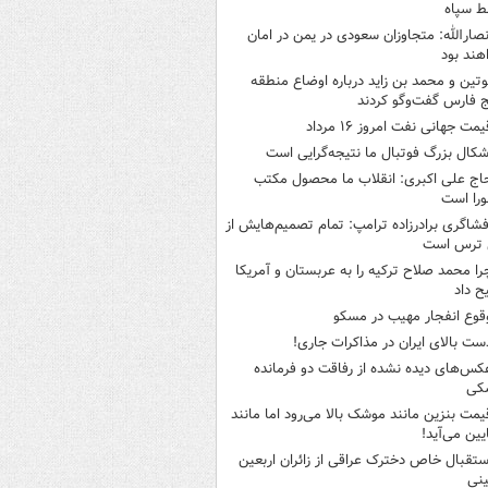
ط سپاه
نصارالله: متجاوزان سعودی در یمن در امان
هند بود
وتین و محمد بن زاید درباره اوضاع منطقه
 فارس گفت‌وگو کردند
یمت جهانی نفت امروز ۱۶ مرداد
شکال بزرگ فوتبال ما نتیجه‌گرایی است
اج علی اکبری: انقلاب ما محصول مکتب
را است
فشاگری برادرزاده ترامپ: تمام تصمیم‌هایش از
 ترس است
را محمد صلاح ترکیه را به عربستان و آمریکا
ح داد
قوع انفجار مهیب در مسکو
ست بالای ایران در مذاکرات جاری!
کس‌های دیده نشده از رفاقت دو فرمانده‌
کی
یمت بنزین مانند موشک بالا می‌رود اما مانند
ایین می‌آید!
ستقبال خاص دخترک عراقی از زائران اربعین
نی