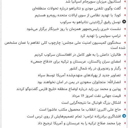
استانبول میزبان سوپرجام اسپانیا شد
گفت وگوی تلفنی مودی و نتانیاهو درباره تحولات منطقه‌ای
کوبا: با تهدید نظامی از سوی ایالات متحده روبه‌رو هستیم
توسل رفیق آرژانتینی نتانیاهو به سرکوب
نشست خبری رئیس‌جمهور همزمان با روز خبرنگار برگزار می‌شود
ترامپ سوئیس را تهدید کرد
سخنگوی کمیسیون امنیت ملی مجلس: چارچوب کلی تفاهم با عمان مشخص
شده است
طالبان: داعش را به طور کامل در افغانستان سرکوب کردیم
امضای سران پاکستان، عربستان و ترکیه برای «دفاع جمعی»
رگبار و رعدوبرق در راه شمال کشور
تصاویر جدید از پهپادهای منهدم‌شده آمریکا توسط سپاه
انصارالله: متجاوزان سعودی در یمن در امان نخواهند بود
پوتین و محمد بن زاید درباره اوضاع منطقه خلیج فارس گفت‌وگو کردند
قیمت جهانی نفت امروز ۱۶ مرداد
اشکال بزرگ فوتبال ما نتیجه‌گرایی است
حاج علی اکبری: انقلاب ما محصول مکتب عاشورا است
افشاگری برادرزاده ترامپ: تمام تصمیم‌هایش از روی ترس است
چرا محمد صلاح ترکیه را به عربستان و آمریکا ترجیح داد