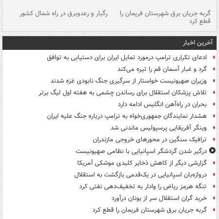
گربه جریان برق شهرستان فریمان را
رگبار و رعدوبرق در راه شمال کشور
قطع کرد
گذ
آخرین اخبار
ادعای تکراری ترامپ درمورد تمایل ایران برای دستیابی به توافق
گرد و غبار آسمان قم را تیره می‌کند
وزیران صهیونیست خواستار از سرگیری جنگ نابودی غزه شدند
تلاش پزشکان استقلال برای رساندن چشمی به هفته اول لیگ برتر
بحران در راه‌آهن انگلیس ادامه دارد
هشدار نمایندگان جمهوری‌خواه به ترامپ درباره جنگ علیه ایران
وینگر آفریقایی پرسپولیس ماندنی شد
ترافیک سنگین در محورهای خروجی مازندران
درگیر شدن گردشگر اسپانیایی با نظامی صهیونیست
گزارشی دیگر از کاهش ذخایر کلیدی موشکی آمریکا
دروازه‌بان اسپانیایی در یک‌قدمی بازگشت به استقلال
تنگه هرمز ریاض را وادار به تخفیف‌دهی نفتی کرد
خرید گران استقلال سر از یونان درآورد
گربه جریان برق شهرستان فریمان را قطع کرد