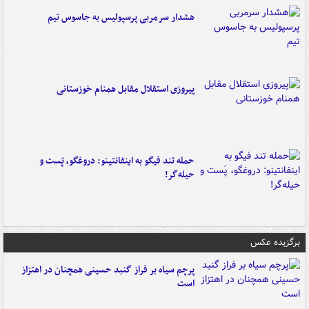
هشدار سرمربی پرسپولیس به جاسوس تیم
پیروزی استقلال مقابل همنام خوزستانی
حمله تند فیگو به اینفانتینو: دروغگو، پَست‌ و
حیله‌گر!
برگزیده عکس
پرچم سیاه بر فراز گنبد حسینی همچنان در اهتزاز
است