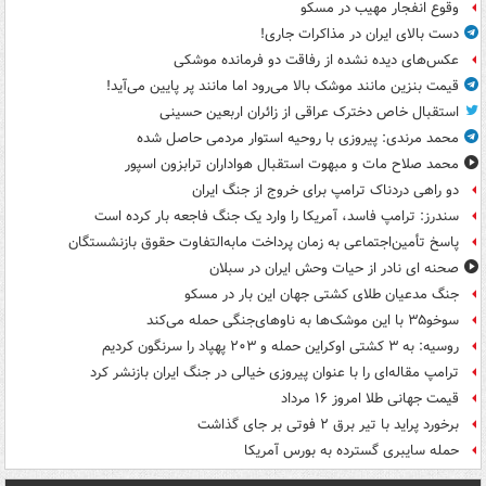
وقوع انفجار مهیب در مسکو
دست بالای ایران در مذاکرات جاری!
عکس‌های دیده نشده از رفاقت دو فرمانده‌ موشکی
قیمت بنزین مانند موشک بالا می‌رود اما مانند پر پایین می‌آید!
استقبال خاص دخترک عراقی از زائران اربعین حسینی
محمد مرندی: پیروزی با روحیه استوار مردمی حاصل شده
محمد صلاح مات و مبهوت استقبال هواداران ترابزون اسپور
دو راهی دردناک ترامپ برای خروج از جنگ ایران
سندرز: ترامپ فاسد، آمریکا را وارد یک جنگ فاجعه بار کرده است
پاسخ تأمین‌اجتماعی به زمان پرداخت مابه‌التفاوت حقوق بازنشستگان
صحنه ای نادر از حیات وحش ایران در سبلان
جنگ مدعیان طلای کشتی جهان این بار در مسکو
سوخو۳۵ با این موشک‌ها به ناوهای‌جنگی حمله می‌کند
روسیه: به ۳ کشتی اوکراین حمله و ۲۰۳ پهپاد را سرنگون کردیم
ترامپ مقاله‌ای را با عنوان پیروزی خیالی در جنگ ایران بازنشر کرد
قیمت جهانی طلا امروز ۱۶ مرداد
برخورد پراید با تیر برق ۲ فوتی بر جای گذاشت
حمله سایبری گسترده به بورس آمریکا