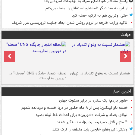
پاسخ معنادار هوافضای سپاه به تهدیدات آمریکایی‌ها
از این به بعد دیگر نامه‌های استقلال را امضا نمی‌کنم
حتی اوکراین هم به ترکیه حمله کرد
تاکید وزارت خارجه بر لزوم روشن شدن ابعاد جنایت تروریستی مزار شریف
حوادث
ای
هشدار نسبت به وفوع تندباد در تهران
لحظه انفجار جایگاه CNG "صحنه" در
دس
دوربین مداربسته
ات
آخرین اخبار
خاویر باردم؛ یک ستاره در برابر سکوت جهان
خدمه ناو لینکلن: پس از ۸ ماه حضور در دریا خسته و درمانده‌ شدیم
توافق بغداد و شرکت «شورون» برای احداث خط لوله بصره
۴ متهم قتل حمیدرضا رجب‌زاده دستگیر شدند
ولایتی: نیروهای خارجی باید منطقه را ترک کنند