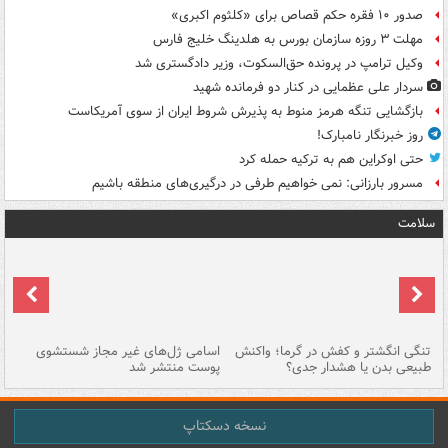
صدور ۱۰ فقره حکم قصاص برای «کلثوم اکبری»
مهلت ۳ روزه سازمان بورس به هلدینگ خلیج فارس
وکیل ترامپ در پرونده حق‌السکوت، وزیر دادگستری شد
سردار علی عظمایی در کنار دو فرمانده شهید
بازگشایی تنگه هرمز منوط به پذیرش شروط ایران از سوی آمریکاست
روز خبرنگار نامبارک!
حتی اوکراین هم به ترکیه حمله کرد
مسرور بارزانی: نمی خواهیم طرفی در درگیری‌های منطقه باشیم
سلامت
تنگی انگشتر و کفش در گرما؛ واکنش
اسامی ژل‌های غیر مجاز شستشوی
مر
طبیعی بدن یا هشدار جدی؟
پوست منتشر شد
نسخه دسکتاپ