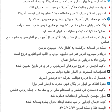
هشدار دبیر شورای عالی امنیت ملی به امریکا درباره تنگه هرمز
پرونده حقوقی جنایت جنگی آمریکا در میناب به جریان افتاد
ادعای زلنسکی درباره تامین ماهانه موشک‌های رهگیر توسط آمریکا
خطای محاسباتی آمریکا و برتری راهبردی جمهوری اسلامی!
زنگ خطر پایان ذخایر دفاعی کشورهای خلیج فارس هم به صدا درآمد
عمان: مذاکرات مثبت و سازنده با ایران ادامه دارد
روایت رسانه اسرائیلی از فشار واشنگتن بر تل‌آویو برای آتش‌بس و خلع سلاح
حماس
سکه در آستانه بازگشت به کانال ۱۸۸ میلیون تومان
دریادار سیاری: امروز هر خبر دقیق، تیری بر قلب امپراطوری دروغ است
وقوع حادثه دریایی در ساحل عمان
تاکید الزیدی بر خروج نیروهای آمریکایی از عراق در تاریخ تعیین شده
اعتراضات گسترده در آلمان علیه دولت مرتس
هشدار کانادا درباره عواقب تعرفه ۵۰ درصدی آمریکا
نفوذ اطلاعاتی ایران در یگان فوق محرمانه ارتش اسرائیل!
تأکید دادستان کل کشور بر انسجام ملی برای مقابله با جنگ روانی دشمن
باران مهمان تابستانی ارتفاعات دماوند شد
کوبا: فرمان اجرایی ترامپ باعث ایجاد بحران بشردوستانه شده
قیمت طلا و سکه امروز ۱۴۰۵/۰۵/۱۷