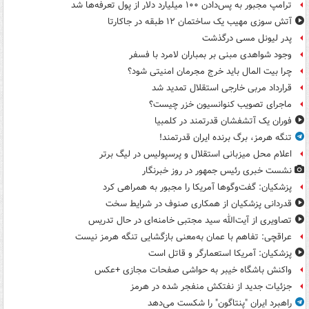
ترامپ مجبور به پس‌دادن ۱۰۰ میلیارد دلار از پول تعرفه‌ها شد
آتش سوزی مهیب یک ساختمان ۱۲ طبقه در جاکارتا
پدر لیونل مسی درگذشت
وجود شواهدی مبنی بر بمباران لامرد با فسفر
چرا بیت المال باید خرج مجرمان امنیتی شود؟
قرارداد مربی خارجی استقلال تمدید شد
ماجرای تصویب کنوانسیون خزر چیست؟
فوران یک آتشفشان قدرتمند در کلمبیا
تنگه هرمز، برگ برنده ایران قدرتمند!
اعلام محل میزبانی استقلال و پرسپولیس در لیگ برتر
نشست خبری رئیس جمهور در روز خبرنگار
پزشکیان: گفت‌وگوها آمریکا را مجبور به همراهی کرد
قدردانی پزشکیان از همکاری صنوف در شرایط سخت
تصاویری از آیت‌الله سید مجتبی خامنه‌ای در حال تدریس
عراقچی: تفاهم با عمان به‌معنی بازگشایی تنگه هرمز نیست
پزشکیان: آمریکا استعمارگر و قاتل است
واکنش باشگاه خیبر به حواشی صفحات مجازی +عکس
جزئیات جدید از نفتکش منفجر شده در هرمز
راهبرد ایران "پنتاگون" را شکست می‌دهد