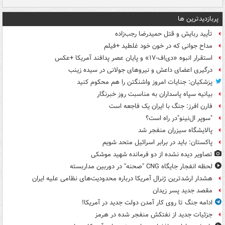
پربازدیدترین ها
تأیید ربایش و قتل حمیدرضا رجب‌زاده
مداح جوانی که در خون خود غلطید +فیلم
استقرار انبوه «دی‌اف‑۱۷» و پایان عصر پدافند آمریکا +عکس
درگیری اعضای داعش و نیروهای جولانی در سیده زینب
پزشکیان: جنایات امروز واشنگتن را هم محکوم کنید
بیانیه سپاه پاسداران به مناسبت روز خبرنگار
فارن افرز: جنگ با ایران یک فاجعه است
"سوپر ال‌نینو"در راه است؟
پالایشگاه سیزران منفجر شد
پاکستان: باید در برابر اسرائیل متحد شویم
تصاویر دیده‌ نشده از دو فرمانده شهید موشکی
لحظه انفجار جایگاه CNG "صحنه" در دوربین مداربسته
هشدار ارشدترین ژنرال آمریکا درباره محدودیت‌های نظامی علیه ایران
مقصد جدید پسر زیدان
ادامه جنگ تا روی کار آمدن دولت جدید در آمریکا!
جزئیات جدید از نفتکش منفجر شده در هرمز