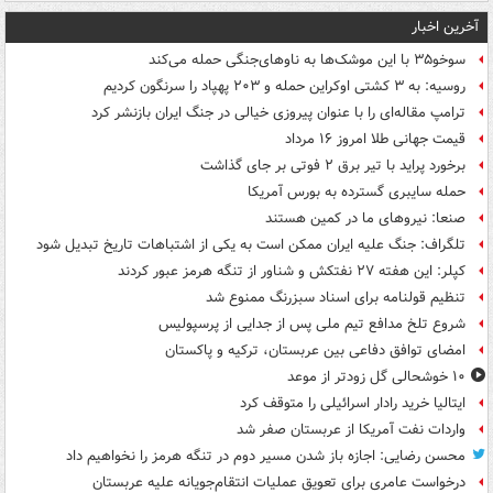
آخرین اخبار
سوخو۳۵ با این موشک‌ها به ناوهای‌جنگی حمله می‌کند
روسیه: به ۳ کشتی اوکراین حمله و ۲۰۳ پهپاد را سرنگون کردیم
ترامپ مقاله‌ای را با عنوان پیروزی خیالی در جنگ ایران بازنشر کرد
قیمت جهانی طلا امروز ۱۶ مرداد
برخورد پراید با تیر برق ۲ فوتی بر جای گذاشت
حمله سایبری گسترده به بورس آمریکا
صنعا: نیروهای ما در کمین‌ هستند
تلگراف: جنگ علیه ایران ممکن است به یکی از اشتباهات تاریخ تبدیل شود
کپلر: این هفته ۲۷ نفتکش و شناور از تنگه هرمز عبور کردند
تنظیم قولنامه برای اسناد سبزرنگ ممنوع شد
شروع تلخ مدافع تیم ملی پس از جدایی از پرسپولیس
امضای توافق دفاعی بین عربستان، ترکیه و پاکستان
۱۰ خوشحالی گل زودتر از موعد
ایتالیا خرید رادار اسرائیلی را متوقف کرد
واردات نفت آمریکا از عربستان صفر شد
محسن رضایی: اجازه باز شدن مسیر دوم در تنگه هرمز را نخواهیم داد
درخواست عامری برای تعویق عملیات انتقام‌جویانه علیه عربستان