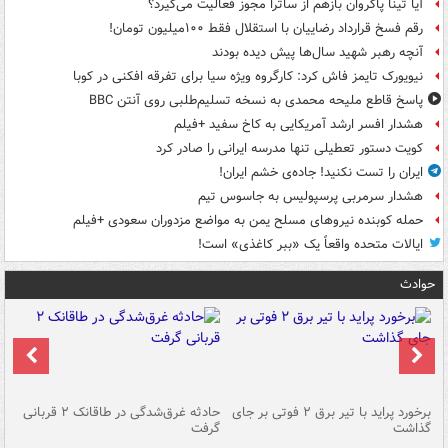
آیا تینا پاکروان بازهم از ساترا مجوز فعالیت می‌گیرد؟
رقم فسخ قرارداد رضاییان با استقلال فقط ۱۰۰میلیون تومان!
آنچه رهبر شهید سال‌ها پیش دیده بودند
نیویورک تایمز فاش کرد: کارگروه ویژه سیا برای تفرقه افکنی در کوبا
پاسخ قاطع ملیحه محمدی به نسخه تسلیم‌طلبی روی آنتن BBC
هشدار افسر ارشد آمریکایی به کاخ سفید +فیلم
کویت دستور تعطیلی تنها مدرسه ایرانی را صادر کرد
ایران را تست نکنید! جاده‌ی خشم ایران!
هشدار سرمربی پرسپولیس به جاسوس تیم
حمله کوبنده نیروهای مسلح یمن به مواضع مزدوران سعودی +فیلم
ایالات متحده واقعاً یک «ببر کاغذی» است!
حوادث
برخورد پراید با تیر برق ۲ فوتی بر جای
حادثه غرق‌شدگی در طاقانک ۲ قربانی
پد
گذاشت
گرفت
جس