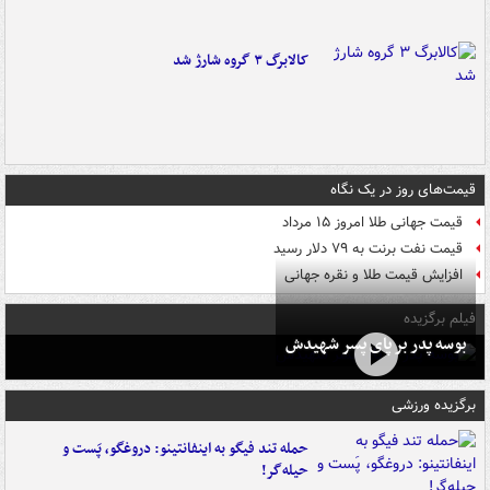
کالابرگ ۳ گروه شارژ شد
قیمت‌های روز در یک نگاه
قیمت جهانی طلا امروز ۱۵ مرداد
قیمت نفت برنت به ۷۹ دلار رسید
افزایش قیمت طلا و نقره جهانی
فیلم برگزیده
بوسه‌ پدر بر پای پسر شهیدش
برگزیده ورزشی
حمله تند فیگو به اینفانتینو: دروغگو، پَست‌ و
حیله‌گر!