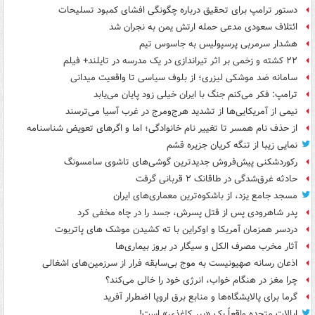
دستور ترامپ برای تحقیق درباره چگونگی افشای کمبود تسلیحات
ائتلاف سعودی مدعی حمله ارتش یمن به نجران شد
هشدار سرمربی پرسپولیس به جاسوس تیم
۲۲ کشته و زخمی بر اثر تیراندازی در یک مدرسه در تایلند+ فیلم
سامانه ضد موشکی لیزری؛ از بلوف سیاسی تا واقعیت میدانی
ترامپ: فکر می‌کنم جنگ با ایران خیلی زود پایان می‌یابد
نیمی از آمریکایی‌ها از تشدید هرج‌ومرج در غرب آسیا می‌ترسند
از حذف نام همسر تا تغییر نام خانوادگی؛ اما و اگرهای تعویض شناسنامه
نمایی زیبا از تنگه کریان جزیره قشم
رکوردشکنی پیش‌فروش جدیدترین گوشی‌های تاشوی سامسونگ
حادثه غرق‌شدگی در طاقانک ۲ قربانی گرفت
مسجد جامع یزد، از باشکوه‌ترین معماری‌های ایران
پدر شاهرودی پس از قتل پسرش، جسد را در چاه مخفی کرد
دردسر همزمان آمریکا و اوکراین با ته کشیدن موشک های پاتریوت
آثار مخرب مصرف الکل و سیگار در بروز بیماری‌ها
اذعان رسانه صهیونیست به موج بی‌سابقه فرار از سرزمین‌های اشغالی
چرا مغز در هنگام خواب، انرژی خود را خالی می‌کند؟
گرما برای پالایشگاه‌ها و منابع برق اروپا اضطرار آفرید
ایالات متحده واقعاً یک «ببر کاغذی» است!