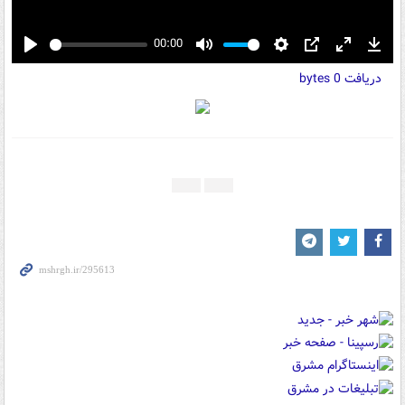
00:00
Play
Mute
Settings
PIP
Enter
Down
دریافت
0 bytes
fullscreen