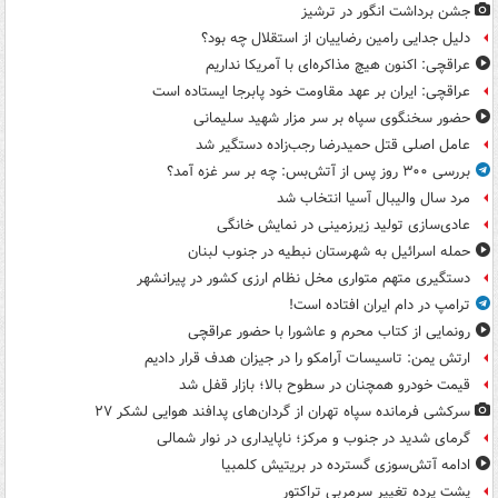
جشن برداشت انگور در ترشیز
دلیل جدایی رامین رضاییان از استقلال چه بود؟
عراقچی: اکنون هیچ مذاکره‌ای با آمریکا نداریم
عراقچی: ایران بر عهد مقاومت خود پابرجا ایستاده است
حضور سخنگوی سپاه بر سر مزار شهید سلیمانی
عامل اصلی قتل حمیدرضا رجب‌زاده دستگیر شد
بررسی ۳۰۰ روز پس از آتش‌بس: چه بر سر غزه آمد؟
مرد سال والیبال آسیا انتخاب شد
عادی‌سازی تولید زیرزمینی در نمایش خانگی
حمله اسرائیل به شهرستان نبطیه در جنوب لبنان
دستگیری متهم متواری مخل نظام ارزی کشور در پیرانشهر
ترامپ در دام ایران افتاده است!
رونمایی از کتاب محرم و عاشورا با حضور عراقچی
ارتش یمن: تاسیسات آرامکو را در جیزان هدف قرار دادیم
قیمت خودرو همچنان در سطوح بالا؛ بازار قفل شد
سرکشی فرمانده سپاه تهران از گردان‌های پدافند هوایی لشکر ۲۷
گرمای شدید در جنوب و مرکز؛ ناپایداری در نوار شمالی
ادامه آتش‌سوزی گسترده در بریتیش کلمبیا
پشت پرده تغییر سرمربی تراکتور