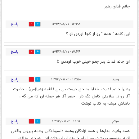
جانم فدای رهبر
پاسخ
۱۶:۳۸ - ۱۳۹۳/۰۱/۰۱
0
0
این کلمه " همه " رو از کجا آوردی تو ؟
پاسخ
۱۷:۲۴ - ۱۳۹۳/۰۱/۰۱
0
0
ای جانم فدات پدر جدو خیلی خوب اومدی :)
پاسخ
وحید
۱۳:۵۰ - ۱۳۹۳/۰۱/۰۲
0
0
رهبرا جانم فدایت. خدایا به حق حرمت بی بی فاطمه زهرا(س) ، حضرت
آقا رو در سلامتی کامل نگه دار . حضر آقا هر جمله ای که می گه ،
باهاش میشه یه کتاب نوشت
پاسخ
میثم
۱۴:۱۱ - ۱۳۹۳/۰۱/۰۲
0
0
همه ولایت مدارها و همه آزادگان وهمه دلسوختگان وهمه پیروان واقعی
ائمه معصومین پشت سر امام خامنه ای ایستاده اند . هرچند منافق