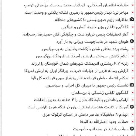
خانواده نظامیان آمریکایی، قربانیان جدید سیاست مهاجرتی ترامپ
مهاجرانی: دیدار رئیس‌جمهور با رهبری نشانه یکدلی و وحدت است
مذاکرات رژیم صهیونیستی با کشورهای منطقه
گفتگوی تلفنی وزیر خارجه آلمان و عراقچی
آغاز تحقیقات پلیس درباره علت و چگونگی قتل حمیدرضا رجب‌زاده
طوفان شدید در ماساچوست ویرانی به بار آورد
پشت پرده منتفی شدن بازگشت رضاییان به پرسپولیس
اعلام کاهش سوخت‌رسان‌های آمریکا در فرودگاه بن‌گوریون
زلزله ۴.۷ ریشتری اندیمشک شهرهای شمال خوزستان را لرزاند
گزارش رسانه غربی از جزئیات ضربات ویرانگر ایران به ارتش آمریکا
احکام انتصاب شش فرمانده عالی‌رتبه از سوی فرمانده کل قوا
نشست رئیس جمهور با دبیران کل احزاب و سیاسیون
گفتگوی تلفنی زلنسکی با بن‌سلمان
آرامکو راه‌اندازی پالایشگاه جازان را ۲ هفته به تعویق انداخت
آمریکا از تثبیت هندسه امنیتی ایران در تنگه هرمز ناراضی است
انهدام ۸ مخفیگاه عناصر داعش در استان کرکوک عراق
حملات جدید انصارالله به المخا
سیلاب شدید در صنعاء و حضرموت