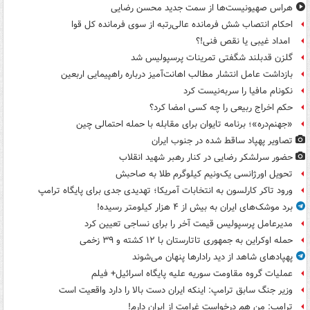
هراس صهیونیست‌ها از سمت جدید محسن رضایی
احکام انتصاب شش فرمانده عالی‌رتبه از سوی فرمانده کل قوا
امداد غیبی یا نقص فنی!؟
گلزن قدبلند شگفتی تمرینات پرسپولیس شد
بازداشت عامل انتشار مطالب اهانت‌آمیز درباره راهپیمایی اربعین
نکونام مافیا را سربه‌نیست کرد
حکم اخراج ربیعی را چه کسی امضا کرد؟
«جهنم‌دره»؛ برنامه تایوان برای مقابله با حمله احتمالی چین
تصاویر پهپاد ساقط شده در جنوب ایران
حضور سرلشکر رضایی در کنار رهبر شهید انقلاب
تحویل اورژانسی یک‌ونیم کیلوگرم طلا به صاحبش
ورود تاکر کارلسون به انتخابات آمریکا؛ تهدیدی جدی برای پایگاه ترامپ
برد موشک‌های ایران به بیش از ۴ هزار کیلومتر رسیده!
مدیرعامل پرسپولیس قیمت آخر را برای نساجی تعیین کرد
حمله اوکراین به جمهوری تاتارستان با ۱۲ کشته و ۳۹ زخمی
پهپادهای شاهد از دید رادارها پنهان می‌شوند
عملیات گروه مقاومت سوریه علیه پایگاه اسرائیل+ فیلم
وزیر جنگ سابق ترامپ: اینکه ایران دست بالا را دارد واقعیت است
ترامپ: من هم درخواست غرامت از ایران دارم!