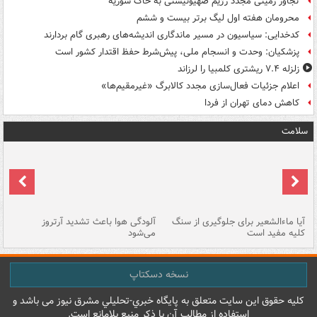
تجاوز زمینی مجدد رژیم صهیونیستی به خاک سوریه
محرومان هفته اول لیگ برتر بیست و ششم
کدخدایی: سیاسیون در مسیر ماندگاری اندیشه‌های رهبری گام بردارند
پزشکیان: وحدت و انسجام ملی، پیش‌شرط حفظ اقتدار کشور است
زلزله ۷.۴ ریشتری کلمبیا را لرزاند
اعلام جزئیات فعال‌سازی مجدد کالابرگ «غیرمقیم‌ها»
کاهش دمای تهران از فردا
سلامت
آیا ماءالشعیر برای جلوگیری از سنگ
آلودگی هوا باعث تشدید آرتروز
حذ
کلیه مفید است
می‌شود
کل
نسخه دسکتاپ
کليه حقوق اين سايت متعلق به پایگاه خبري-تحليلي مشرق نيوز می باشد و
استفاده از مطالب آن با ذکر منبع بلامانع است.