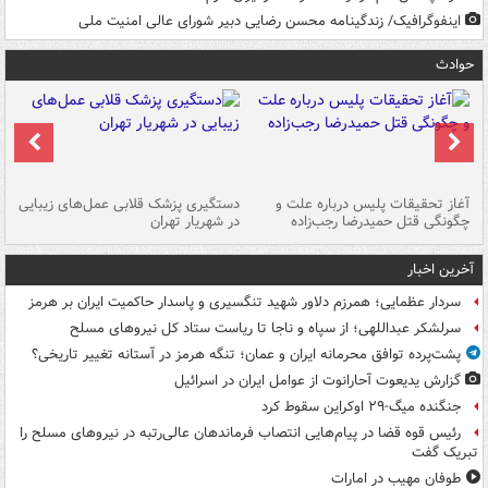
اینفوگرافیک/ زندگینامه محسن رضایی دبیر شورای عالی امنیت‌ ملی
حوادث
آغاز تحقیقات پلیس درباره علت و
دستگیری پزشک قلابی عمل‌های زیبایی
هش
چگونگی قتل حمیدرضا رجب‌زاده
در شهریار تهران
ها
آخرین اخبار
سردار عظمایی؛ همرزم دلاور شهید تنگسیری و پاسدار حاکمیت ایران بر هرمز
سرلشکر عبداللهی؛ از سپاه و ناجا تا ریاست ستاد کل نیروهای مسلح
پشت‌پرده توافق محرمانه ایران و عمان؛ تنگه هرمز در آستانه تغییر تاریخی؟
گزارش یدیعوت آحارانوت از عوامل ایران در اسرائیل
جنگنده میگ-۲۹ اوکراین سقوط کرد
رئیس قوه قضا در پیام‌هایی انتصاب‌ فرماندهان عالی‌رتبه در نیروهای مسلح را
تبریک گفت
طوفان مهیب در امارات