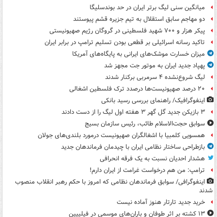
میانگین سنی لیگ برتر ایران در حد بوندسلیگا
دو مهاجم سابق استقلال به تیم جزیره قشم پیوستند
پیکر هزار و ۷۰۰ شهید فلسطینی در گروگان رژیم صهیونیستی
تاکید رسانه اسرائیلی بر قطعی بودن تسلیم ترامپ در برابر ایران
میزان خسارت موشک‌های ایرانی به پایگاه‌های آمریکا
پهپاد جدید ایران به موتور جت مجهز شد
لیگ شروع‌نشده ۴ سرمربی برکنار شدند
۲۰ درصد صهیونیست‌ها درصدد ترک فلسطین اشغالی
اینفوگرافیک/ راهنمای بررسی رسید بانکی
۳ بازیکن جدید گل گهر ۳ هفته اول لیگ را از دست دادند
سوابق حجت‌الاسلام طائب، رئیس سازمان بسیج
همسویی کلمبیا با اشغالگران صهیونیست درمورد بلندی‌های جولان
بازطراحی ساختار نظامی ایران با چیدمان فرماندهان جدید
هشدار احدیان نسبت به یک فرقه انحرافی
ترامپ: من هم درخواست غرامت از ایران دارم!
اینفوگرافی/ سوابق فرماندهان نظامی که امروز با حکم رهبر انقلاب منصوب
شدند
خرید جدید تارتار هنوز آماده نیست
۱۳ کشته بر اثر طوفان و باران‌های موسمی در فیلیپین