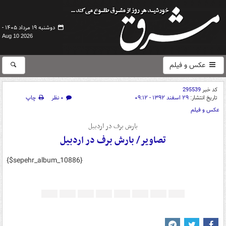
دوشنبه ۱۹ مرداد ۱۴۰۵ -
Aug 10 2026
عکس و فیلم
کد خبر
295539
تاریخ انتشار:
۲۹ اسفند ۱۳۹۲ - ۰۹:۱۲
۰ نظر
چاپ
عکس و فیلم
بارش برف در اردبیل
تصاویر/ بارش برف در اردبیل
{$sepehr_album_10886}