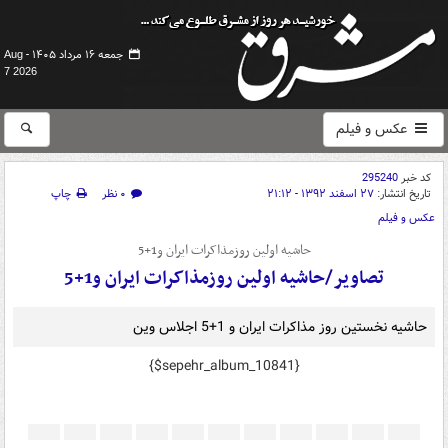
جمعه ۱۶ مرداد ۱۴۰۵ -
Aug
7 2026
عکس و فیلم
کد خبر
295240
تاریخ انتشار:
۲۷ اسفند ۱۳۹۲ - ۲۱:۱۲
۰ نظر
چاپ
عکس و فیلم
حاشیه اولین روزمذاکرات ایران و1+5
تصاویر/حاشیه اولین روزمذاکرات ایران و1+5
حاشیه نخستین روز مذاکرات ایران و 1+5 اجلاس وین
{$sepehr_album_10841}