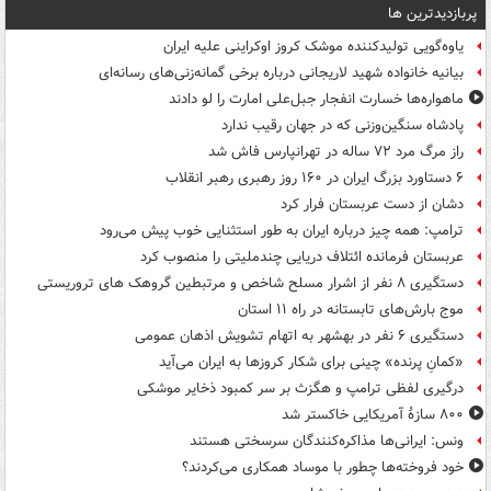
پربازدیدترین ها
یاوه‌گویی تولیدکننده موشک کروز اوکراینی علیه ایران
بیانیه خانواده شهید لاریجانی درباره برخی گمانه‌زنی‌های رسانه‌ای
ماهواره‌ها خسارت انفجار جبل‌علی امارت را لو دادند
پادشاه سنگین‌وزنی که در جهان رقیب ندارد
راز مرگ مرد ۷۲ ساله در تهرانپارس فاش شد
۶ دستاورد بزرگ ایران در ۱۶۰ روز رهبری رهبر انقلاب
دشان از دست عربستان فرار کرد
ترامپ: همه چیز درباره ایران به طور استثنایی خوب پیش می‌رود
عربستان فرمانده ائتلاف دریایی چندملیتی را منصوب کرد
دستگیری ۸ نفر از اشرار مسلح شاخص و مرتبطین گروهک های تروریستی
موج بارش‌های تابستانه در راه ۱۱ استان
دستگیری ۶ نفر در بهشهر به اتهام تشویش اذهان عمومی
«کمانِ پرنده» چینی برای شکار کروزها به ایران می‌آید
درگیری لفظی ترامپ و هگزث بر سر کمبود ذخایر موشکی
۸۰۰ سازۀ آمریکایی خاکستر شد
ونس: ایرانی‌ها مذاکره‌کنندگان سرسختی هستند
خود فروخته‌ها چطور با موساد همکاری می‌کردند؟