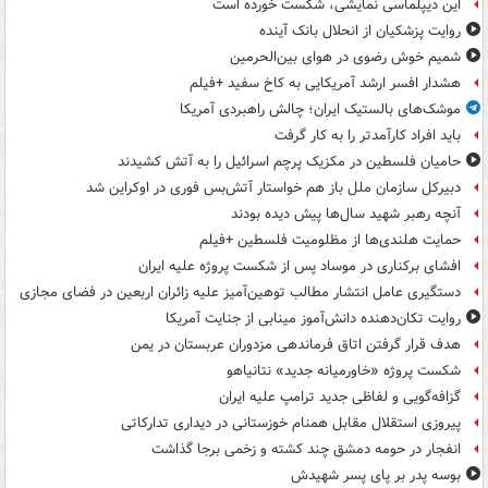
این دیپلماسی نمایشی، شکست خورده است
روایت پزشکیان از انحلال بانک آینده
شمیم خوش رضوی در هوای بین‌الحرمین
هشدار افسر ارشد آمریکایی به کاخ سفید +فیلم
موشک‌های بالستیک ایران؛ چالش راهبردی آمریکا
باید افراد کارآمدتر را به کار گرفت
حامیان فلسطین در مکزیک پرچم اسرائیل را به آتش کشیدند
دبیرکل سازمان ملل باز هم خواستار آتش‌بس فوری در اوکراین شد
آنچه رهبر شهید سال‌ها پیش دیده بودند
حمایت هلندی‌ها از مظلومیت فلسطین +فیلم
افشای برکناری در موساد پس از شکست پروژه علیه ایران
دستگیری عامل انتشار مطالب توهین‌آمیز علیه زائران اربعین در فضای مجازی
روایت تکان‌دهنده دانش‌آموز مینابی از جنایت آمریکا
هدف قرار گرفتن اتاق‌ فرماندهی مزدوران عربستان در یمن
شکست پروژه «خاورمیانه جدید» نتانیاهو
گزافه‌گویی و لفاظی جدید ترامپ علیه ایران
پیروزی استقلال مقابل همنام خوزستانی در دیداری تدارکاتی
انفجار در حومه دمشق چند کشته و زخمی برجا گذاشت
بوسه‌ پدر بر پای پسر شهیدش