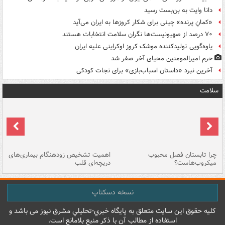
دانا وایت به بن‌بست رسید
«کمانِ پرنده» چینی برای شکار کروزها به ایران می‌آید
۷۰ درصد از صهیونیست‌ها نگران سلامت انتخابات هستند
یاوه‌گویی تولیدکننده موشک کروز اوکراینی علیه ایران
حرم امیرالمومنین محیای آخر صفر شد
آخرین نبرد «داستان اسباب‌بازی» برای نجات کودکی
سلامت
ی
چرا تابستان فصل محبوب
اهمیت تشخیص زودهنگام بیماری‌های
نا
میکروب‌هاست؟
دریچه‌ای قلب
عو
نسخه دسکتاپ
کليه حقوق اين سايت متعلق به پایگاه خبري-تحليلي مشرق نيوز می باشد و
استفاده از مطالب آن با ذکر منبع بلامانع است.