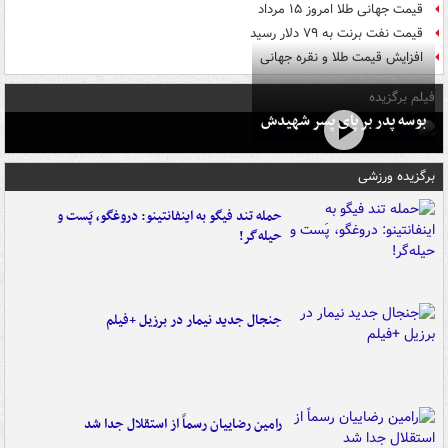
قیمت جهانی طلا امروز ۱۵ مرداد
قیمت نفت برنت به ۷۹ دلار رسید
افزایش قیمت طلا و نقره جهانی
فیلم برگزیده
بوسه‌ پدر بر پای پسر شهیدش
برگزیده ورزشی
حمله تند فیگو به اینفانتینو: دروغگو، پَست‌ و
حیله‌گر!
جنجال جدید نیمار در برزیل +فیلم
رامین رضاییان رسماً از استقلال جدا شد