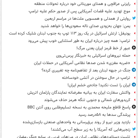
رایزنی عراقچی و همتای موریتانی خود درباره تحولات منطقه
موج تهدید علیه قضات آمریکایی پس از صدور حکم علیه ترامپ
روایتی از همدلی و همسویی ملت‌ها در مراسم اربعین
یمن: جهان به‌زودی صدای ناله سعودی‌ها را خواهد شنید
یونیفل: ارتش اسرائیل در یک روز ۱۱۳ توپ به جنوب لبنان شلیک کرده است
ترامپ: همه چیز درباره ایران به طور استثنایی خوب پیش می‌رود
عبور از خط قرمز ایران یعنی مرگ!
حمله نیروهای اسرائیلی به خبرنگار پرس‌تی‌وی
«ضربه مغزی» شدن صدها نظامی آمریکایی در حملات ایران
جنگ در جبهه لبنان بعد از تفاهم‌نامه چه تغییری کرده؟
ترامپ در حال سوختن در آتشی خودساخته
ایران را تست نکنید! جاده‌ی خشم ایران!
واکنش سفارت ایران به بیانیه مغرضانه نمایندگان پارلمان اتریش
کریدورهای شمالی و جنوبی تنگه هرمز حذف می‌شوند
پاسخ قاطع ملیحه محمدی به نسخه تسلیم‌طلبی روی آنتن BBC
پرشدگی سدها به ۵۸درصد رسید
بازدید وزیر نیرو از روند برق‌رسانی به واحدهای صنعتی بازسازی‌شده
زنجیرهایی که آمریکا را به زیر سطح آب می‌کشند!
تثبیت دستاوردهای نظامی ایران در مرزهای غربی در سایه جنگ رمضان