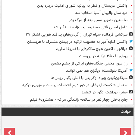
واکنش عربستان و قطر به بیانیه شورای امنیت درباره یمن
مرد سال والیبال آسیا انتخاب شد
نخستین تصویر مسی بعد از مرگ پدر
عامل اصلی قتل حمیدرضا رجب‌زاده دستگیر شد
سرکشی فرمانده سپاه تهران از گردان‌های پدافند هوایی لشکر ۲۷
واکنش کنایه‌آمیز به عضویت ترکیه در پیمان مشترک با عربستان
عراقچی: اکنون هیچ مذاکره‌ای با آمریکا نداریم
رویای اف-۳۵ ترکیه در بن‌بست
راز عبور مخفی جنگنده‌های ایرانی از چشم دشمن
آمریکا نتوانست؛ دیگران هم نمی توانند
سرنگون‌کردن پهپاد اوکراینی با آتش رگبار روس‌ها
احتمال شکست اردوغان در دور دوم انتخابات ریاست جمهوری ترکیه
جشن برداشت انگور در ترشیز
جان باختن چهار نفر در سانحه رانندگی مراغه - هشترود+ فیلم
حوادث