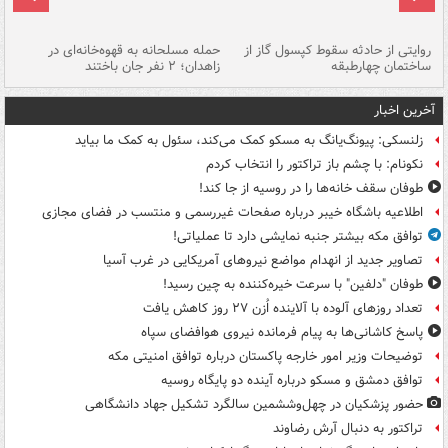
روایتی از حادثه سقوط کپسول گاز از
حمله مسلحانه به قهوه‌خانه‌ای در
عا
ساختمان چهارطبقه
زاهدان؛ ۲ نفر جان باختند
دس
آخرین اخبار
زلنسکی: پیونگ‌یانگ به مسکو کمک می‌کند، سئول به کمک ما بیاید
نکونام: با چشم باز تراکتور را انتخاب کردم
طوفان سقف خانه‌ها را در روسیه از جا ‌کند!
اطلاعیه باشگاه خیبر درباره صفحات غیررسمی و منتسب در فضای مجازی
توافق مکه بیشتر جنبه نمایشی دارد تا عملیاتی!
تصاویر جدید از انهدام مواضع نیروهای آمریکایی در غرب آسیا
طوفان "دلفین" با سرعت خیره‌کننده به چین رسید!
تعداد روزهای آلوده با آلاینده اُزن ۲۷ روز کاهش یافت
پاسخ کاشانی‌ها به پیام فرمانده نیروی هوافضای سپاه
توضیحات وزیر امور خارجه پاکستان درباره توافق امنیتی مکه
توافق دمشق و مسکو درباره آینده دو پایگاه روسیه
حضور پزشکیان در چهل‌وششمین سالگرد تشکیل جهاد دانشگاهی
تراکتور به دنبال آرش رضاوند