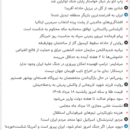
پاپ لئو بار دیگر خواستار پایان جنگ اوکراین شد
شادی بعد از گل در برزیل حادثه آفرید!
ایران به قدرتمندترین بازیگرِ منطقه تبدیل شده!
افشاگری‌های مالدینی از پشت پرده انتخاب سرمربی ایتالیا
کارشناس پاکستانی: توافق سه‌جانبه مکه محکوم به شکست است
پیام فرمانده نیروی زمینی سپاه به مناسبت روز خبرنگار
روایتی از حادثه سقوط کپسول گاز از ساختمان چهارطبقه
بیانیه شدیداللحن سازمان حشد الشعبی عراق و حمایت از فالح الفیاض
خاموشی‌ها تا ۲ هفته آینده به حداقل می‌رسد
مرشایمر: ترامپ فهمیده امکان پیروزی در جنگ علیه ایران وجود ندارد
درستکار: بنای ما بر اخراج نایب قهرمان جهان نیست
روس‌اتم: در حال بازگرداندن متخصصان به نیروگاه هسته‌ای بوشهر هستیم
روایت فرزند شهید لاریجانی از واکنش پدرش به ردصلاحیتش
قیمت طلا و سکه امروز یکشنبه ۱۸ مرداد ۱۴۰۵
سود سهام عدالت تا هفته دولت واریز می‌شود
نشست علنی مجازی ۱۸ مرداد ماه مجلس
هزینه باورنکردنی تیم‌های غیرفوتبالی استقلال
مزدور اینترنشنال: اسرائیل تنها متحد مردم ایران است!
دیوید میلر: اگر جنگ امروز تمام شود، ایران پیروز است و آمریکا شکست‌خورده!