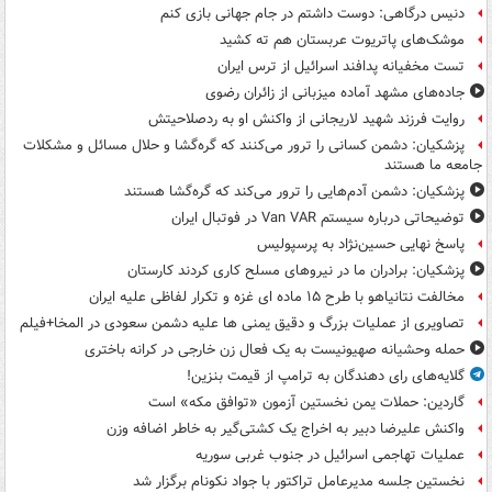
دنیس درگاهی: دوست داشتم در جام جهانی بازی کنم
موشک‌های پاتریوت عربستان هم ته‌ کشید
تست مخفیانه پدافند اسرائیل از ترس ایران
جاده‌های مشهد آماده میزبانی از زائران رضوی
روایت فرزند شهید لاریجانی از واکنش او به ردصلاحیتش
پزشکیان: دشمن کسانی را ترور می‌کنند که گره‌گشا و حلال مسائل و مشکلات
جامعه ما هستند
پزشکیان: دشمن آدم‌هایی را ترور می‌کند که گره‌گشا هستند
توضیحاتی درباره سیستم Van VAR در فوتبال ایران
پاسخ نهایی حسین‌نژاد به پرسپولیس
پزشکیان: برادران ما در نیروهای مسلح کاری کردند کارستان
مخالفت نتانیاهو با طرح ۱۵ ماده ای غزه و تکرار لفاظی علیه ایران
تصاویری از عملیات بزرگ و دقیق یمنی ها علیه دشمن سعودی در المخا+فیلم
حمله وحشیانه صهیونیست به یک فعال زن خارجی در کرانه باختری
گلایه‌های رای دهندگان به ترامپ از قیمت بنزین!
گاردین: حملات یمن نخستین آزمون «توافق مکه» است
واکنش علیرضا دبیر به اخراج یک کشتی‌گیر به خاطر اضافه وزن
عملیات تهاجمی اسرائیل در جنوب غربی سوریه
نخستین جلسه مدیرعامل تراکتور با جواد نکونام برگزار شد