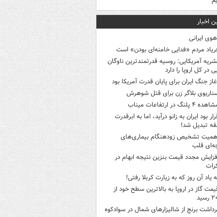
یم
ن اخبار
هوی ایرانی
ریاد مردم «فدایی خامنه‌ای بودن» است
شریه آمریکایی: روسیه قدرتمندترین ناوگان
ی در کل اروپا را دارد
غاز جنگ ایران برای پایان قدرت آمریکا بود
ناریوی بلاگر زن برای قتل شوهرش
هده ۴ پلنگ در ارتفاعات میناب
رار بود ایران به زانو درآید، اما به ابرقدرت
ه تبدیل شد!
همیت تشخیص زودهنگام بیماری‌های
ه‌ای قلب
فزایش مجدد قیمت بنزین نتیجه ابهام در
رات
ه یاد آن روز که به زیارت کربلا رفتی!
یمت گاز در اروپا به بالاترین سطح خود از
سید
رداشت برنج از شالیزارهای شمال در سوادکوه