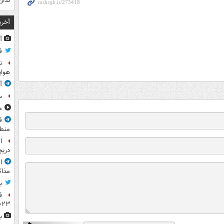
ندار
آخری
آ
ف
ن
هوای
آ
س
مشا
ق
منطق
ا
دریچ
ا
مذاک
ب
ق
۲۰۲۳ ر
ب