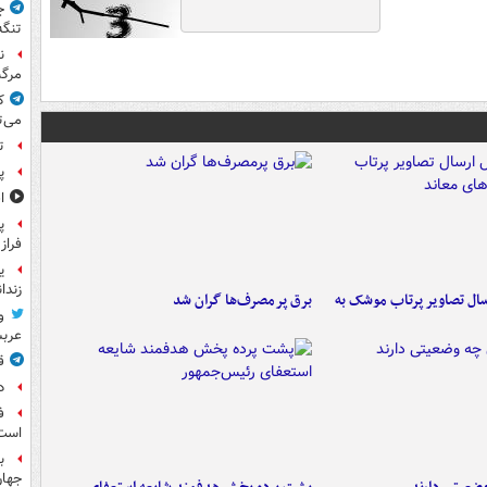
ج
تنگه
ن
مرگب
ک
می‌ت
ت
پ
ا
پ
فراز
ی
زندا
ال تصاویر پرتاب موشک به
برق پرمصرف‌ها گران شد
و
عرب
ق
د
ف
است
ب
جها