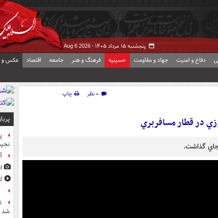
پنجشنبه ۱۵ مرداد ۱۴۰۵ -
Aug 6 2026
ی
دفاع و امنیت
جهاد و مقاومت
حسینیه
فرهنگ و هنر
جامعه
اقتصاد
عکس و ف
۰ نظر
چاپ
پربا
زي در قطار مسافربري
پ
نجیب
آ
ا
ل
ع
ت
شد