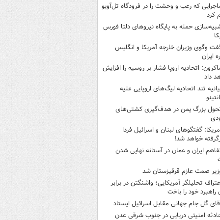
اجرایی که رعب و وحشت را در فرودگاه تل‌آویو
 کرد
بیه‌سازی حمله به پایگاه نیروهای دلتا فورس
کا
فت وگوی وزیران خارجه آمریکا و انگلیس
ه ایران
اکرون: اتحادیه اروپا فشار بر روسیه را افزایش
د داد
یانیه تند اتحادیه لیگ‌های اروپایی علیه
نتینو
حول بزرگ یمن در هدف‌گیری کشتی‌های
دی
مریکا: گفتگوهای لبنان و اسرائیل فردا
گرفته خواهد شد!
فاهم ایران و عمان در آستانه نهایی شدن
زیر صمت عازم قرقیزستان شد
عتراف تحلیلگر آمریکایی؛ واشنگتن در برابر
ن راهبرد خود را باخت
قای گل جام جهانی مقابل اسرائیل ایستاد
ادثه امنیتی دریایی در جنوب شرقی عدن