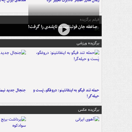
زمان شارژ اعتبار کالابرگ تغییر کرد
سدهای ایران چه و
فیلم برگزیده
صاعقه جان فوتبالیست تایلندی را گرفت!
برگزیده ورزشی
حمله تند فیگو به اینفانتینو: دروغگو، پَست‌ و
جنجال جدید نیمار
حیله‌گر!
برگزیده عکس