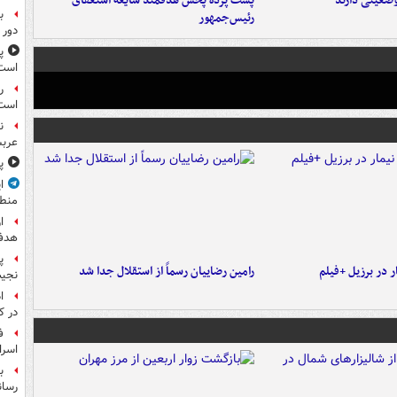
ضعیتی دارند
پشت پرده پخش هدفمند شایعه استعفای
ب
رئیس‌جمهور
دور 
پ
است
ر
است
ن
عرب
پ
ا
منط
ا
هدف 
پ
 در برزیل +فیلم
رامین رضاییان رسماً از استقلال جدا شد
نجیب
ا
در ک
ف
اسرا
ب
رسان