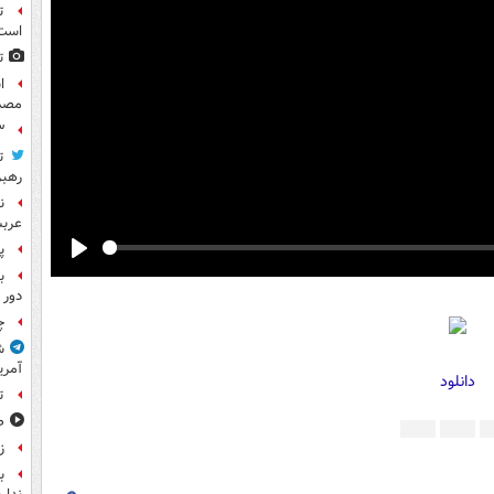
ت
است
ت
مصد
۳ کاپیتان ایرا
ت
رهب
ن
عرب
پ
Play
ب
دور 
چ
ش
آمری
دانلود
ت
ص
ز
ب