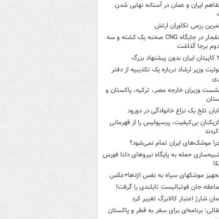
فاهم ایران و عمان در آستانه نهایی شدن
مرین رزمی تکاوران ارتش
انفجار در جایگاه CNG صحنه یک کشته و سه
وم برجا گذاشت
ن بدون پیشنهاد بزرگ
وئیت وزیر ارشاد درباره یک تکذیبیه از دفتر
ری
شست وزیران خارجه مصر، ترکیه، پاکستان و
ستان
ایان تلخ یک نزاع خانوادگی در دورود
ازیکنان بی‌کیفیت، پرسپولیس را از قهرمانی
کردند
را موشک‌های ایران تمام نمی‌شود؟
بیه‌سازی حمله به پایگاه نیروهای دلتا فورس
کا
جهیز موشکهای سپاه به نفس اژدها+عکس
اعقه جان فوتبالیست تایلندی را گرفت!
مان شارژ اعتبار کالابرگ تغییر کرد
قائی: برنامه‌ای برای سفر به قطر و پاکستان