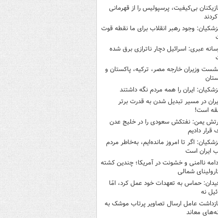
ازیکنان بی‌کیفیت، پرسپولیس را از قهرمانی
کردند
زشکیان: وجود رهبر انقلاب برای ما نقطه قوت
سانه عبری: اسرائیل دچار ناترازی برق شده
شست وزیران خارجه مصر، ترکیه، پاکستان و
ستان
زشکیان: ایران را همه مردم نگه داشتند
یران در مسیر تبدیل شدن به قدرت برتر
قه است!
رتش یمن: نفتکش سعودی را در خلیج عدن
قرار دادیم
زشکیان: اگر تا امروز مانده‌ایم، به‌خاطر مردم
 ایران است
دامه ناامنی و خشونت در آمریکا؛ چندین کشته
ارولینای شمالی
یدان: حماس به تعهدات خود عمل کرد، امّا
ئیل نه
ازداشت عامل ارسال تصاویر پرتاب موشک به
ه‌های معاند