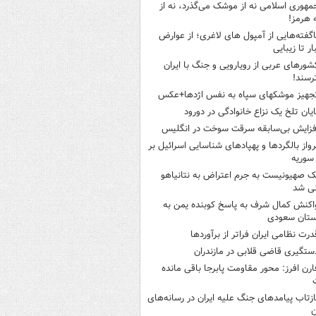
مهوری اسلامی نه از موشک می‌گذرد، نه از
 هرمز!
اگفته‌هایی از آمپول های لاغری؛ از عوارض
ار تا زیبایی
شورهای عربی از رویارویی و جنگ با ایران
رسند!
جهیز موشکهای سپاه به نفس اژدها+عکس
ایان تلخ یک نزاع خانوادگی در دورود
فزایش بی‌سابقه سرقت سوخت در انگلیس
رواز بالگردها و پهپادهای شناسایی اسرائیل بر
 سوریه
ک صهیونیست به جرم اعتراض به نتانیاهو
نی شد
اکنش کمال شرف به پاسخ کوبنده یمن به
ستان سعودی
درت نظامی ایران فراتر از برآوردها
ستگیری قاضی قلابی در مازندران
ارن افرز: محور مقاومت پابرجا باقی مانده
ازتاب پیامدهای جنگ علیه ایران در رسانه‌های
ن