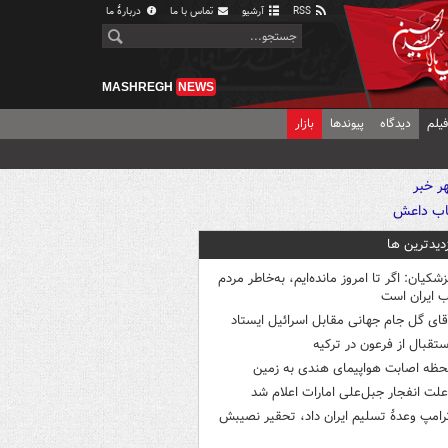
RSS
آرشیو
تماس با ما
دربارهٔ ما
MASHREGH
NEWS
یلم
دیدگاه
پیوندها
بازار
زدیدترین ها
زشکیان: اگر تا امروز مانده‌ایم، به‌خاطر مردم
 ایران است
قای گل جام جهانی مقابل اسرائیل ایستاد
ستقبال از فرعون در ترکیه
حظه اصابت هواپیمای هندی به زمین
لت انفجار جبل‌علی امارات اعلام شد
رامپ وعدۀ تسلیم ایران داد، تحقیر نصیبش