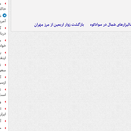
م
حاکم
ش
آمری
الیزارهای شمال در سوادکوه
بازگشت زوار اربعین از مرز مهران
گ
دربار
م
خواه
ب
اینفا
ت
سعو
آ
ازسر
ت
است
و
ا
ایرا
آ
ح