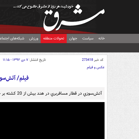
خانه
سیاست
جهان
تحولات منطقه
ورزش
شبکه‌های اجتماع
کد خبر
273418
تاریخ انتشار:
۷ دی ۱۳۹۲ - ۱۱:۱۵
عکس و فیلم
فیلم/ آتش‌سو
آتش‌سوزي در قطار مسافربري در هند بيش از 20 کشته بر جاي گذاشت.