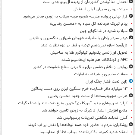
احتمال متاثرشدن کشورمان از پدیده ال‌نینو جدی است
خیانت برخی مدیران قبلی استقلال
قرار نهایی پرونده مدرسه شجره طیبه میناب به زودی صادر می‌شود
پیام تبریک فرمانده کل سپاه به «محسن رضایی»
سیلاب شدید در شانگهای چین
دیدار سردار رادان با خانواده‌ شهیدان شیرازی تنگسیری و نائینی
تل‌آویو: اجازه نمی‌دهیم ترکیه و قطر بر غزه نظارت کنند
تحویل اورژانسی یک‌ونیم کیلوگرم طلا به صاحبش
AFC و کونکاکاف هم علیه اینفانتینو شدند
روایتی از تلاش دشمن برای بالا بردن سطح خشونت در کشور
حملات سایبری پیشرفته به امارات
ژاپن تحت فشار جنگ ایران
۱۳ میلیارد دلار خسارت؛ خرج سنگین ایران روی دست پنتاگون
هراس صهیونیست‌ها از سمت جدید محسن رضایی
کپلر: تحریم‌های جدید آمریکا بزرگ‌ترین منبع نفت هند را هدف گرفت
منابع افزایش اعتبار کالابرگ به زودی تامین خواهد شد
گلزن قدبلند شگفتی تمرینات پرسپولیس شد
پزشکیان: مردم با حضور خود همه توطئه‌ها را نقش بر آب کردند
انتقاد شدید کمیته مذاکره‌کننده میناب ۱۶۸ از صداوسیما