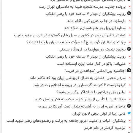
پرونده جنایت مدرسه شجره طیبه به دادسرای تهران رفت
روایت پزشکیان از دیدار ۷ ساعته خود با رهبر انقلاب
بارسلونا در جذب هری کین ناکام ماند
ستاره لیورپول باز هم هم‌بازی صلاح شد
هشدار تاثیر ال نینو در کشور و سیل های گسترده در غرب و جنوب غرب
چرا تجزیه‌طلبان کُرد، هیچ‌گاه جرأت حمله به ایران را پیدا نکردند؟
برخورد نزدیک دو هواپیما در فرودگاه سیدنی
روایت پزشکیان از دیدار ۷ ساعته خود با رهبر انقلاب
علی‌اف: باکو در کنار ملت ایران ایستاده است
اجلاسیه بین‌المللی "مجاهدان در غربت"
سردار محبی: دشمن به دنبال فروپاشی ایران بود که ناکام ماند
کیفرخواست ۶ کارمند گرمساری در پرونده اختلاس صادر شد
اولین بازی تراکتور با تماشاگر برگزار می‌شود؟
حدادعادل: با تأسی از رهبر شهید حکیمانه فکر و عمل کنیم
ماجرای ضربه ایران به آشیانه دزدان نفت آمریکا در سوریه
قابی زیبا از تونل برفی لالون تهران
پزشکیان: ثبات و امنیت امروز جامعه به برکت و رهنمودهای رهبر شهید است
ترامپ؛ گرفتار در دام هرمز