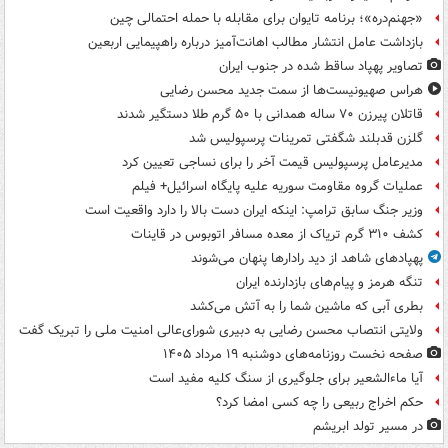
«جهنم‌دره»؛ برنامه تایوان برای مقابله با حمله احتمالی چین
بازداشت عامل انتشار مطالب اهانت‌آمیز درباره راهپیمایی اربعین
تصاویر پهپاد ساقط شده در جنوب ایران
هراس صهیونیست‌ها از سمت جدید محسن رضایی
قاتلان پیرزن ۷۰ ساله همدانی با ۵۰ گرم طلا دستگیر شدند
گلزن قدبلند شگفتی تمرینات پرسپولیس شد
مدیرعامل پرسپولیس قیمت آخر را برای نساجی تعیین کرد
عملیات گروه مقاومت سوریه علیه پایگاه اسرائیل+ فیلم
وزیر جنگ سابق ترامپ: اینکه ایران دست بالا را دارد واقعیت است
کشف ۳۱۰ گرم تریاک از معده مسافر اتوبوس در قاینات
پهپادهای شاهد از دید رادارها پنهان می‌شوند
تنگه هرمز و پیام‌های بازدارنده ایران
بطری آبی که ماشین شما را به آتش می‌کشد
ولایتی انتصاب محسن رضایی به دبیری شورای‌عالی امنیت ملی را تبریک گفت
صفحه نخست روزنامه‌های دوشنبه ۱۹ مرداد ۱۴۰۵
آیا ماءالشعیر برای جلوگیری از سنگ کلیه مفید است
حکم اخراج ربیعی را چه کسی امضا کرد؟
در مسیر تولد ابریشم