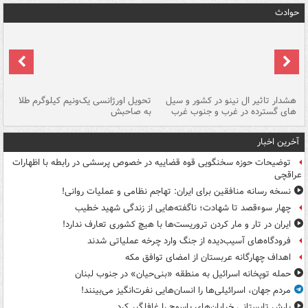
حوادث
هشدار تاثیر ال نینو در کشور و سیل
تحویل اورژانسی یک‌ونیم کیلوگرم طلا
رگ
های گسترده در غرب و جنوب غرب
به صاحبش
کش
آخرین اخبار
توضیحات حوزه سخنگویی قوه قضاییه در خصوص پرسشی در رابطه با اظهارات
عراقچی
نسخه رسانه منافقین برای ایران: تهاجم نظامی و عملیات روانی!
چهار سوءقصد تا شهادت؛ ناگفته‌هایی از زندگی شهید خطیب
ایران در تار و مار کردن تروریست‌ها با هیچ کشوری تعارف ندارد!
فرودگاه‌های آسیب‌دیده از جنگ وارد چرخه عملیاتی شدند
اهداف چهارگانه عربستان از امضای توافق مکه
حمله توپخانه اسرائیل به منطقه «بنی‌حیان» در جنوب لبنان
مردم جهان، اسرائیلی‌ها را انسان‌هایی نفرت‌انگیز می‌بینند!
بارش تابستانی خیابان‌های یاسوج را غافلگیر کرد