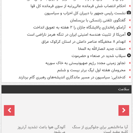
احکام انتصاب شش فرمانده عالی‌رتبه از سوی فرمانده کل قوا
نشست رئیس جمهور با دبیران کل احزاب و سیاسیون
گفتگوی تلفنی زلنسکی با بن‌سلمان
آرامکو راه‌اندازی پالایشگاه جازان را ۲ هفته به تعویق انداخت
آمریکا از تثبیت هندسه امنیتی ایران در تنگه هرمز ناراضی است
انهدام ۸ مخفیگاه عناصر داعش در استان کرکوک عراق
حملات جدید انصارالله به المخا
سیلاب شدید در صنعاء و حضرموت
تجاوز زمینی مجدد رژیم صهیونیستی به خاک سوریه
محرومان هفته اول لیگ برتر بیست و ششم
کدخدایی: سیاسیون در مسیر ماندگاری اندیشه‌های رهبری گام بردارند
سلامت
آیا ماءالشعیر برای جلوگیری از سنگ
آلودگی هوا باعث تشدید آرتروز
حذ
کلیه مفید است
می‌شود
کل