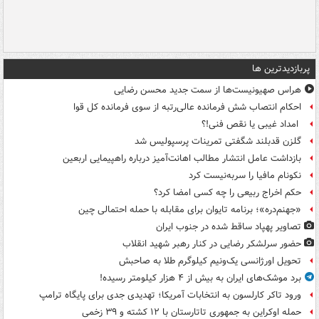
پربازدیدترین ها
هراس صهیونیست‌ها از سمت جدید محسن رضایی
احکام انتصاب شش فرمانده عالی‌رتبه از سوی فرمانده کل قوا
امداد غیبی یا نقص فنی!؟
گلزن قدبلند شگفتی تمرینات پرسپولیس شد
بازداشت عامل انتشار مطالب اهانت‌آمیز درباره راهپیمایی اربعین
نکونام مافیا را سربه‌نیست کرد
حکم اخراج ربیعی را چه کسی امضا کرد؟
«جهنم‌دره»؛ برنامه تایوان برای مقابله با حمله احتمالی چین
تصاویر پهپاد ساقط شده در جنوب ایران
حضور سرلشکر رضایی در کنار رهبر شهید انقلاب
تحویل اورژانسی یک‌ونیم کیلوگرم طلا به صاحبش
برد موشک‌های ایران به بیش از ۴ هزار کیلومتر رسیده!
ورود تاکر کارلسون به انتخابات آمریکا؛ تهدیدی جدی برای پایگاه ترامپ
حمله اوکراین به جمهوری تاتارستان با ۱۲ کشته و ۳۹ زخمی