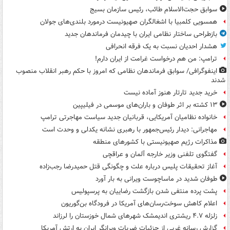
سوابق حجت‌الاسلام طائب، رئیس سازمان بسیج
همسویی کلمبیا با اشغالگران صهیونیست درمورد بلندی‌های جولان
بازطراحی ساختار نظامی ایران با چیدمان فرماندهان جدید
هشدار احدیان نسبت به یک فرقه انحرافی
ترامپ: من هم درخواست غرامت از ایران دارم!
اینفوگرافی/ سوابق فرماندهان نظامی که امروز با حکم رهبر انقلاب منصوب
شدند
خرید جدید تارتار هنوز آماده نیست
۱۳ کشته بر اثر طوفان و باران‌های موسمی در فیلیپین
خانواده نظامیان آمریکایی، قربانیان جدید سیاست مهاجرتی ترامپ
مهاجرانی: دیدار رئیس‌جمهور با رهبری نشانه یکدلی و وحدت است
مذاکرات رژیم صهیونیستی با کشورهای منطقه
گفتگوی تلفنی وزیر خارجه آلمان و عراقچی
آغاز تحقیقات پلیس درباره علت و چگونگی قتل حمیدرضا رجب‌زاده
طوفان شدید در ماساچوست ویرانی به بار آورد
پشت پرده منتفی شدن بازگشت رضاییان به پرسپولیس
اعلام کاهش سوخت‌رسان‌های آمریکا در فرودگاه بن‌گوریون
زلزله ۴.۷ ریشتری اندیمشک شهرهای شمال خوزستان را لرزاند
گزارش رسانه غربی از جزئیات ضربات ویرانگر ایران به ارتش آمریکا