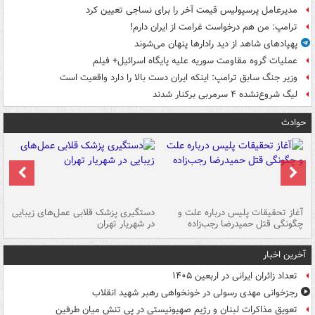
مدیرعامل پرسپولیس قیمت آخر را برای نساجی تعیین کرد
ترامپ: من هم درخواست غرامت از ایران دارم!
پهپادهای شاهد از دید رادارها پنهان می‌شوند
عملیات گروه مقاومت سوریه علیه پایگاه اسرائیل+ فیلم
وزیر جنگ سابق ترامپ: اینکه ایران دست بالا را دارد واقعیت است
لیگ شروع‌نشده ۴ سرمربی برکنار شدند
حوادث
آغاز تحقیقات پلیس درباره علت و
دستگیری پزشک قلابی عمل‌های زیبایی
هش
چگونگی قتل حمیدرضا رجب‌زاده
در شهریار تهران
ها
آخرین اخبار
تعداد زائران ایرانی در اربعین ۱۴۰۵
رجزخوانی مهدی رسولی در خونخواهی رهبر شهید انقلاب
تعویق مذاکرات لبنان و رژیم صهیونیستی در پی تنش میان طرفین