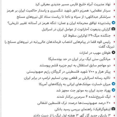
نهاد مدیریت آبراه خلیج فارس مسیر جدیدی معرفی کرد
سردار عظمایی؛ همرزم دلاور شهید تنگسیری و پاسدار حاکمیت ایران بر هرمز
سرلشکر عبداللهی؛ از سپاه و ناجا تا ریاست ستاد کل نیروهای مسلح
پشت‌پرده توافق محرمانه ایران و عمان؛ تنگه هرمز در آستانه تغییر تاریخی؟
گزارش یدیعوت آحارانوت از عوامل ایران در اسرائیل
جنگنده میگ-۲۹ اوکراین سقوط کرد
رئیس قوه قضا در پیام‌هایی انتصاب‌ فرماندهان عالی‌رتبه در نیروهای مسلح را
تبریک گفت
طوفان مهیب در امارات
میانگین سنی لیگ برتر ایران در حد بوندسلیگا
دو مهاجم سابق استقلال به تیم جزیره قشم پیوستند
پیکر هزار و ۷۰۰ شهید فلسطینی در گروگان رژیم صهیونیستی
تاکید رسانه اسرائیلی بر قطعی بودن تسلیم ترامپ در برابر ایران
میزان خسارت موشک‌های ایرانی به پایگاه‌های آمریکا
پهپاد جدید ایران به موتور جت مجهز شد
لیگ شروع‌نشده ۴ سرمربی برکنار شدند
۲۰ درصد صهیونیست‌ها درصدد ترک فلسطین اشغالی
اینفوگرافیک/ راهنمای بررسی رسید بانکی
۳ بازیکن جدید گل گهر ۳ هفته اول لیگ را از دست دادند