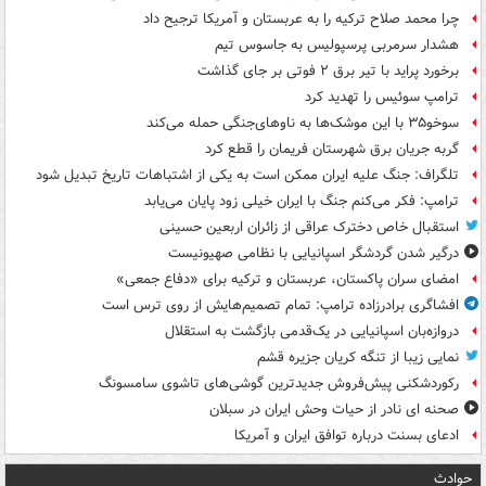
چرا محمد صلاح ترکیه را به عربستان و آمریکا ترجیح داد
هشدار سرمربی پرسپولیس به جاسوس تیم
برخورد پراید با تیر برق ۲ فوتی بر جای گذاشت
ترامپ سوئیس را تهدید کرد
سوخو۳۵ با این موشک‌ها به ناوهای‌جنگی حمله می‌کند
گربه جریان برق شهرستان فریمان را قطع کرد
تلگراف: جنگ علیه ایران ممکن است به یکی از اشتباهات تاریخ تبدیل شود
ترامپ: فکر می‌کنم جنگ با ایران خیلی زود پایان می‌یابد
استقبال خاص دخترک عراقی از زائران اربعین حسینی
درگیر شدن گردشگر اسپانیایی با نظامی صهیونیست
امضای سران پاکستان، عربستان و ترکیه برای «دفاع جمعی»
افشاگری برادرزاده ترامپ: تمام تصمیم‌هایش از روی ترس است
دروازه‌بان اسپانیایی در یک‌قدمی بازگشت به استقلال
نمایی زیبا از تنگه کریان جزیره قشم
رکوردشکنی پیش‌فروش جدیدترین گوشی‌های تاشوی سامسونگ
صحنه ای نادر از حیات وحش ایران در سبلان
ادعای بسنت درباره توافق ایران و آمریکا
حوادث