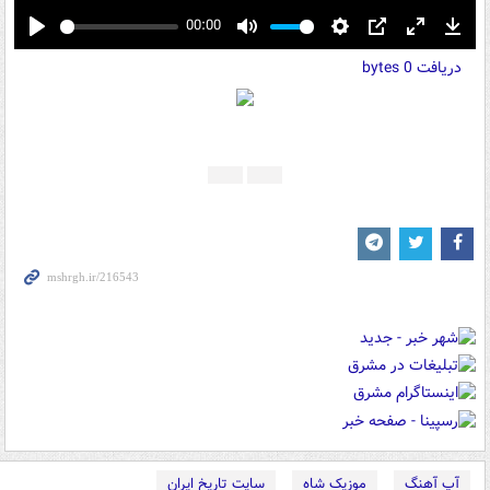
00:00
Play
Mute
Settings
PIP
Enter
Down
دریافت
0 bytes
fullscreen
آپ آهنگ
موزیک شاه
سایت تاریخ ایران