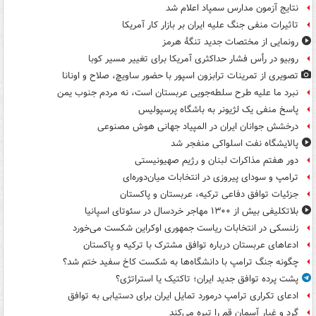
نتایج آزمون مدارس سمپاد اعلام شد
تاثیرات منفی جنگ علیه ایران بر بازار کار آمریکا
رونمایی از مختصات جدید تنگۀ هرمز
روبیو در رأس فشار حداکثری آمریکا برای تغییر مسیر کوبا
تصویری از تمرینات ترابزون اسپور با حضور ساویچ، صلاح و اونانا
نبرد ما علیه طرح سلطه‌جویی عربستان است، نه مردم جنوب یمن
پاسخ منفی یک لژیونر به باشگاه پرسپولیس
درخشش جوانان ایران در المپیاد جهانی هوش مصنوعی
پالایشگاه نفت اسلواکی منفجر شد
دور هفتم مذاکرات لبنان و رژیم صهیونیستی
ترامپ و سودای پیروزی در انتخابات میان‌دوره‌ای
جزئیات توافق دفاعی ترکیه، عربستان و پاکستان
بلاتکلیفی بیش از ۱۳۰۰ مهاجر خردسال در سئوتای اسپانیا
زلنسکی در انتخابات ریاست جمهوری اوکراین شکست می‌خورد
ادعاهای عربستان درباره توافق مشترک با ترکیه و پاکستان
چگونه جنگ ترامپ با دانشگاه‌ها به شکست کاخ سفید ختم شد؟
پشت پرده توافق جدید ایران؛ تاکتیک یا استراتژی؟
ادعای تکراری ترامپ درمورد تمایل ایران برای دستیابی به توافق
گرد و غبار آسمان قم را تیره می‌کند