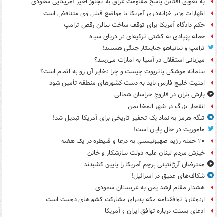
به تعویق افتادن پاسخ مقاومت عراق به تجاوز اخیر آمریکایی سعودی
اظهارات وزیر خزانه‌داری آمریکا با مواضع قبلی وی متناقض است
حکم دادگاه آمریکا برای توقف ساخت سالن رقص ترامپ
حمله پهپادی به کشتی ترکیه‌ای در دریای سیاه
ترامپ و نتانیاهو جنایتکار جنگی هستند!
میزبانی استقلال در آسیا به امارات می‌رسد؟
سامانه موشکی پاتریوت چیست و چرا ذخایر آن رو به اتمام است؟
امنیت خلیج فارس باید به دست کشورهای منطقه تأمین شود
بارش باران در فاروج خراسان شمالی
انفجار بزرگ در شهر المخا یمن
تنگه هرمز به نماد یک تحقیر تاریخی برای آمریکا تبدیل شد!
ماموریت در حال پایان است!
۲۰ حمله رژیم صهیونیستی به درعا و قنیطره در یک هفته
خیزش مردم لبنان علیه دولت سازشکار و خائن
معترضان آرژانتینی پرچم آمریکا را پایین کشیدند
شکاف‌های عمیق در اسرائیل!
هشدار مقام ارشد یمن به عربستان سعودی
اردوغان: توافقنامه مکه پذیرای مشارکت کشورهای دوست است
ادعای بسنت درباره توافق ایران و آمریکا