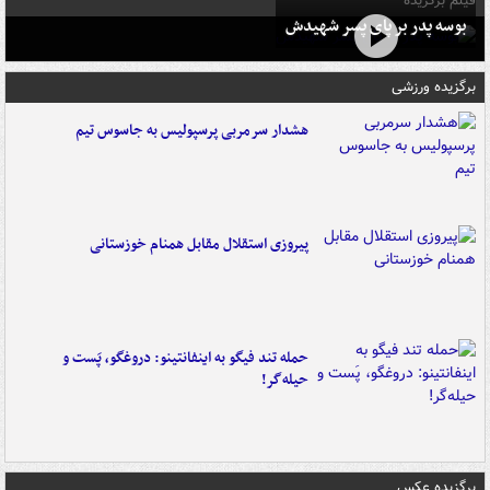
فیلم برگزیده
بوسه‌ پدر بر پای پسر شهیدش
برگزیده ورزشی
هشدار سرمربی پرسپولیس به جاسوس تیم
پیروزی استقلال مقابل همنام خوزستانی
حمله تند فیگو به اینفانتینو: دروغگو، پَست‌ و
حیله‌گر!
برگزیده عکس