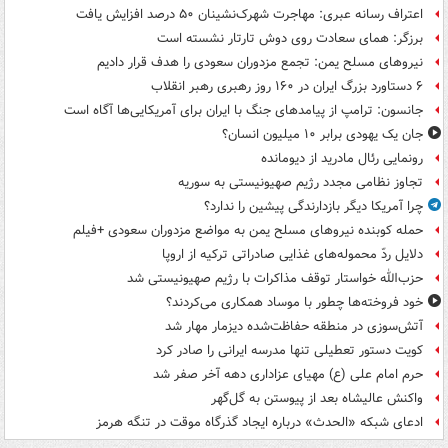
اعتراف رسانه عبری: مهاجرت شهرک‌نشینان ۵۰ درصد افزایش یافت
برزگر: همای سعادت روی دوش تارتار نشسته است
نیروهای مسلح یمن: تجمع مزدوران سعودی را هدف قرار دادیم
۶ دستاورد بزرگ ایران در ۱۶۰ روز رهبری رهبر انقلاب
جانسون: ترامپ از پیامدهای جنگ با ایران برای آمریکایی‌ها آگاه است
جان یک یهودی برابر ۱۰ میلیون انسان؟
رونمایی رئال مادرید از دیومانده
تجاوز نظامی مجدد رژیم صهیونیستی به سوریه
چرا آمریکا دیگر بازدارندگی پیشین را ندارد؟
حمله کوبنده نیروهای مسلح یمن به مواضع مزدوران سعودی +فیلم
دلایل ردّ محموله‌های غذایی صادراتی ترکیه از اروپا
حزب‌الله خواستار توقف مذاکرات با رژیم صهیونیستی شد
خود فروخته‌ها چطور با موساد همکاری می‌کردند؟
آتش‌سوزی در منطقه حفاظت‌شده دیزمار مهار شد
کویت دستور تعطیلی تنها مدرسه ایرانی را صادر کرد
حرم امام علی (ع) مهیای عزاداری دهه آخر صفر شد
واکنش عالیشاه بعد از پیوستن به گل‌گهر
ادعای شبکه «الحدث» درباره ایجاد گذرگاه موقت در تنگه هرمز