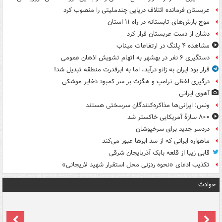
عربستان فرمانده ائتلاف دریایی چندملیتی را منصوب کرد
موج بارش‌های تابستانه در راه ۱۱ استان
دشان از دست عربستان فرار کرد
مشاهده ۴ پلنگ در ارتفاعات میناب
دستگیری ۶ نفر در بهشهر به اتهام تشویش اذهان عمومی
قرار بود ایران به زانو درآید، اما به ابرقدرت منطقه تبدیل شد!
درگیری لفظی ترامپ و هگزث بر سر کمبود ذخایر موشکی
آهوی ایرانی
ونس: ایرانی‌ها مذاکره‌کنندگان سرسختی هستند
۸۰۰ سازۀ آمریکایی خاکستر شد
دردسر جدید برای سرخپوشان
ماهواره ایرانی که از سد ابرها عبور می‌کند
قابی زیبا از قلعه بابک آذربایجان شرقی
تکذیب ادعای «نحوه ردزنی محل استقرار شهید لاریجانی»
حوادث