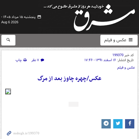
پنجشنبه ۱۵ مرداد ۱۴۰۵ -
Aug 6 2026
عکس و فیلم
کد خبر
199370
تاریخ انتشار:
۱۶ اسفند ۱۳۹۱ - ۱۷:۴۶
۷ نظر
چاپ
عکس و فیلم
عكس/چهره چاوز بعد از مرگ