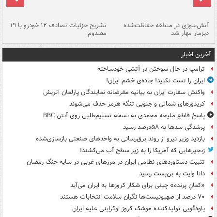
تصادف مرگبار در محور اهواز–شوش ۲
آتش‌سوزی در منطقه حفاظت‌شده
تشریح جزئیات تصادف ۱۲ خودرو با ۱۹
پا
دیزمار مهار شد
مصدوم
آخرین اخبار
ترامپ در حال سوختن در آتشی خودساخته
ایران را تست نکنید! جاده‌ی خشم ایران!
واکنش سفارت ایران به بیانیه مغرضانه نمایندگان پارلمان اتریش
کریدورهای شمالی و جنوبی تنگه هرمز حذف می‌شوند
پاسخ قاطع ملیحه محمدی به نسخه تسلیم‌طلبی روی آنتن BBC
پرشدگی سدها به ۵۸درصد رسید
بازدید وزیر نیرو از روند برق‌رسانی به واحدهای صنعتی بازسازی‌شده
زنجیرهایی که آمریکا را به زیر سطح آب می‌کشند!
تثبیت دستاوردهای نظامی ایران در مرزهای غربی در سایه جنگ رمضان
دانا وایت به بن‌بست رسید
«کمانِ پرنده» چینی برای شکار کروزها به ایران می‌آید
۷۰ درصد از صهیونیست‌ها نگران سلامت انتخابات هستند
یاوه‌گویی تولیدکننده موشک کروز اوکراینی علیه ایران