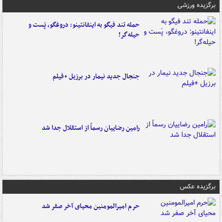
برگزیده ورزشی
حمله تند فیگو به اینفانتینو: دروغگو، پَست‌ و
حیله‌گر!
جنجال جدید نیمار در برزیل +فیلم
رامین رضاییان رسماً از استقلال جدا شد
برگزیده عکس
حرم امیرالمومنین محیای آخر صفر شد