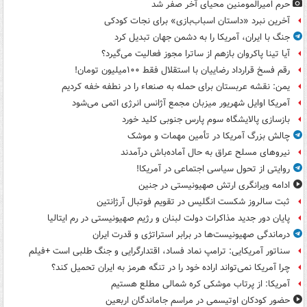
حرم امیرالمومنین محیای آخر صفر شد
آخرین نبرد «داستان اسباب‌بازی» برای نجات کودکی
جنگ با ایران، آمریکا را به دشمن جهان تبدیل کرد
آیا تینا پاکروان بازهم از ساترا مجوز فعالیت می‌گیرد؟
رقم فسخ قرارداد رضاییان با استقلال فقط ۱۰۰میلیون تومان!
یمن: نقشه عربستان برای حمله به صنعاء را در نطفه خفه کردیم
آمریکا اوایل شهریور میزبان مجمع آژانس انرژی اتمی می‌شود
بازسازی پالایشگاه سوم پارس جنوبی کلید خورد
چالش بزرگ آمریکا در تأمین مهمات و موشک
نیروهای مسلح عراق به حال آماده‌باش درآمدند
روایتی از تحول سیاسی اجتماعی در آمریکا!
ادامه ویرانگری ارتش صهیونیستی در جنین
ثبت سالروز شکست انگلیس در تقویم فوتبال آرژانتین
پایان دور جدید مذاکرات دولت لبنان و رژیم صهیونیستی در رم ایتالیا
درماندگی صهیونیست‌ها در برابر استراتژی و قدرت ایران
سناتور آمریکایی: ترامپ نماد فساد، اقتدارگرایی و جنگ طلبی است +فیلم
چرا آمریکا نمی‌تواند اراده خود را در تنگه هرمز به ایران تحمیل کند؟
آمریکا: از پرتاب موشکی کره شمالی مطلع هستیم
حضور کودکان اوتیسمی در مراسم جاماندگان اربعین