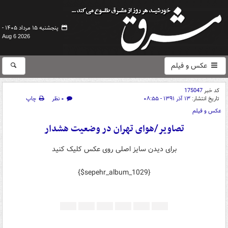
پنجشنبه ۱۵ مرداد ۱۴۰۵ -
Aug 6 2026
عکس و فیلم
کد خبر
175047
تاریخ انتشار:
۱۳ آذر ۱۳۹۱ - ۰۸:۵۵
۰ نظر
چاپ
عکس و فیلم
تصاویر/هوای تهران در وضعیت هشدار
برای دیدن سایز اصلی روی عکس کلیک کنید
{$sepehr_album_1029}