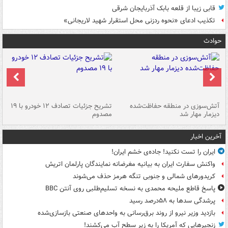
قابی زیبا از قلعه بابک آذربایجان شرقی
تکذیب ادعای «نحوه ردزنی محل استقرار شهید لاریجانی»
حوادث
تصادف مرگبار در محور اهواز–شوش ۲
آتش‌سوزی در منطقه حفاظت‌شده
تشریح جزئیات تصادف ۱۲ خودرو با ۱۹
پا
دیزمار مهار شد
مصدوم
آخرین اخبار
ایران را تست نکنید! جاده‌ی خشم ایران!
واکنش سفارت ایران به بیانیه مغرضانه نمایندگان پارلمان اتریش
کریدورهای شمالی و جنوبی تنگه هرمز حذف می‌شوند
پاسخ قاطع ملیحه محمدی به نسخه تسلیم‌طلبی روی آنتن BBC
پرشدگی سدها به ۵۸درصد رسید
بازدید وزیر نیرو از روند برق‌رسانی به واحدهای صنعتی بازسازی‌شده
زنجیرهایی که آمریکا را به زیر سطح آب می‌کشند!