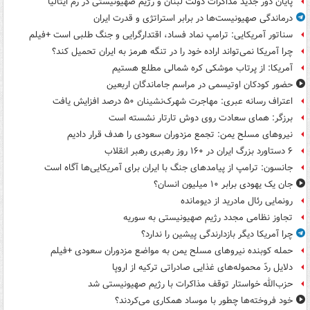
پایان دور جدید مذاکرات دولت لبنان و رژیم صهیونیستی در رم ایتالیا
درماندگی صهیونیست‌ها در برابر استراتژی و قدرت ایران
سناتور آمریکایی: ترامپ نماد فساد، اقتدارگرایی و جنگ طلبی است +فیلم
چرا آمریکا نمی‌تواند اراده خود را در تنگه هرمز به ایران تحمیل کند؟
آمریکا: از پرتاب موشکی کره شمالی مطلع هستیم
حضور کودکان اوتیسمی در مراسم جاماندگان اربعین
اعتراف رسانه عبری: مهاجرت شهرک‌نشینان ۵۰ درصد افزایش یافت
برزگر: همای سعادت روی دوش تارتار نشسته است
نیروهای مسلح یمن: تجمع مزدوران سعودی را هدف قرار دادیم
۶ دستاورد بزرگ ایران در ۱۶۰ روز رهبری رهبر انقلاب
جانسون: ترامپ از پیامدهای جنگ با ایران برای آمریکایی‌ها آگاه است
جان یک یهودی برابر ۱۰ میلیون انسان؟
رونمایی رئال مادرید از دیومانده
تجاوز نظامی مجدد رژیم صهیونیستی به سوریه
چرا آمریکا دیگر بازدارندگی پیشین را ندارد؟
حمله کوبنده نیروهای مسلح یمن به مواضع مزدوران سعودی +فیلم
دلایل ردّ محموله‌های غذایی صادراتی ترکیه از اروپا
حزب‌الله خواستار توقف مذاکرات با رژیم صهیونیستی شد
خود فروخته‌ها چطور با موساد همکاری می‌کردند؟