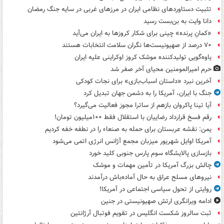
تثبیت دستاوردهای نظامی ایران در مرزهای غربی در سایه جنگ رمضان
دانا وایت به بن‌بست رسید
«کمانِ پرنده» چینی برای شکار کروزها به ایران می‌آید
۷۰ درصد از صهیونیست‌ها نگران سلامت انتخابات هستند
یاوه‌گویی تولیدکننده موشک کروز اوکراینی علیه ایران
حرم امیرالمومنین محیای آخر صفر شد
آخرین نبرد «داستان اسباب‌بازی» برای نجات کودکی
جنگ با ایران، آمریکا را به دشمن جهان تبدیل کرد
آیا تینا پاکروان بازهم از ساترا مجوز فعالیت می‌گیرد؟
رقم فسخ قرارداد رضاییان با استقلال فقط ۱۰۰میلیون تومان!
یمن: نقشه عربستان برای حمله به صنعاء را در نطفه خفه کردیم
آمریکا اوایل شهریور میزبان مجمع آژانس انرژی اتمی می‌شود
بازسازی پالایشگاه سوم پارس جنوبی کلید خورد
چالش بزرگ آمریکا در تأمین مهمات و موشک
نیروهای مسلح عراق به حال آماده‌باش درآمدند
روایتی از تحول سیاسی اجتماعی در آمریکا!
ادامه ویرانگری ارتش صهیونیستی در جنین
ثبت سالروز شکست انگلیس در تقویم فوتبال آرژانتین