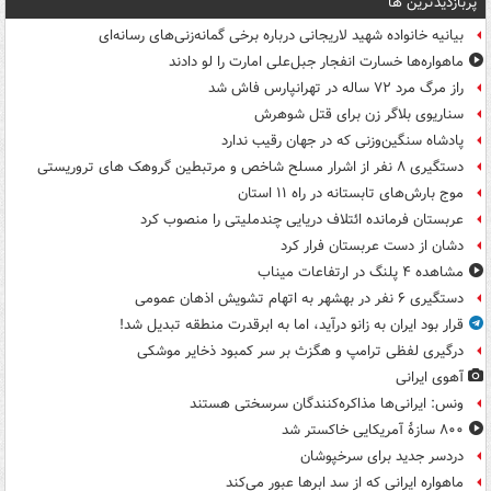
پربازدیدترین ها
بیانیه خانواده شهید لاریجانی درباره برخی گمانه‌زنی‌های رسانه‌ای
ماهواره‌ها خسارت انفجار جبل‌علی امارت را لو دادند
راز مرگ مرد ۷۲ ساله در تهرانپارس فاش شد
سناریوی بلاگر زن برای قتل شوهرش
پادشاه سنگین‌وزنی که در جهان رقیب ندارد
دستگیری ۸ نفر از اشرار مسلح شاخص و مرتبطین گروهک های تروریستی
موج بارش‌های تابستانه در راه ۱۱ استان
عربستان فرمانده ائتلاف دریایی چندملیتی را منصوب کرد
دشان از دست عربستان فرار کرد
مشاهده ۴ پلنگ در ارتفاعات میناب
دستگیری ۶ نفر در بهشهر به اتهام تشویش اذهان عمومی
قرار بود ایران به زانو درآید، اما به ابرقدرت منطقه تبدیل شد!
درگیری لفظی ترامپ و هگزث بر سر کمبود ذخایر موشکی
آهوی ایرانی
ونس: ایرانی‌ها مذاکره‌کنندگان سرسختی هستند
۸۰۰ سازۀ آمریکایی خاکستر شد
دردسر جدید برای سرخپوشان
ماهواره ایرانی که از سد ابرها عبور می‌کند