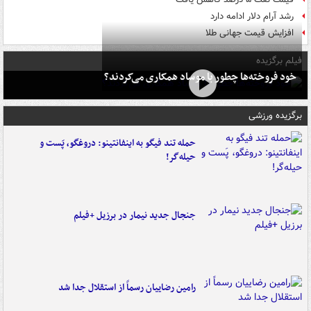
رشد آرام دلار ادامه دارد
افزایش قیمت جهانی طلا
فیلم برگزیده
خود فروخته‌ها چطور با موساد همکاری می‌کردند؟
برگزیده ورزشی
حمله تند فیگو به اینفانتینو: دروغگو، پَست‌ و
حیله‌گر!
جنجال جدید نیمار در برزیل +فیلم
رامین رضاییان رسماً از استقلال جدا شد