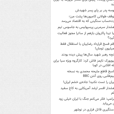
ید
وسه‌ پدر بر پای پسر شهیدش
وقف طولانی کامیون‌ها پشت مرز؛
‌حساب سنگینی که به اقتصاد می‌رسد
شدار سرمربی پرسپولیس به جاسوس تیم
یا تینا پاکروان بازهم از ساترا مجوز فعالیت
یرد؟
قم فسخ قرارداد رضاییان با استقلال فقط
نچه رهبر شهید سال‌ها پیش دیده بودند
یویورک تایمز فاش کرد: کارگروه ویژه سیا برای
ه افکنی در کوبا
اسخ قاطع ملیحه محمدی به نسخه
م‌طلبی روی آنتن BBC
یران را تست نکنید! جاده‌ی خشم ایران!
شدار افسر ارشد آمریکایی به کاخ سفید
م
رامپ: فکر می‌کنم جنگ با ایران خیلی زود
ن می‌یابد
ستگیری قاتل فراری در نوشهر