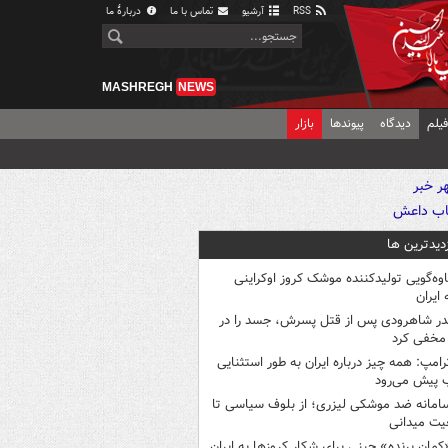
RSS
آرشیو
تماس با ما
دربارهٔ ما
MASHREGH
NEWS
یلم
دیدگاه
پیوندها
بازار
زدیدترین ها
اوه‌گویی تولیدکننده موشک کروز اوکراینی
 ایران
در شاهرودی پس از قتل پسرش، جسد را در
مخفی کرد
رامپ: همه چیز درباره ایران به طور استثنایی
 پیش می‌رود
امانه ضد موشکی لیزری؛ از بلوف سیاسی تا
یت میدانی
کمانِ پرنده» چینی برای شکار کروزها به ایران