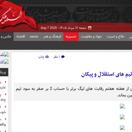
جمعه ۱۶ مرداد ۱۴۰۵ -
Aug 7 2026
ی
دفاع و امنیت
جهاد و مقاومت
حسینیه
فرهنگ و هنر
جامعه
اقتصاد
عکس و ف
۱ نظر
چاپ
پربا
یم های استقلال و پیکان
ی
علیه
دیدار معوقه تیم های فوتبال استقلال تهران و پیکان قزوین از هفته هفتم رقابت های لیگ برتر با حساب 2 بر صفر به سود تیم
پ
چاه 
ت
خوب
س
واقع
«