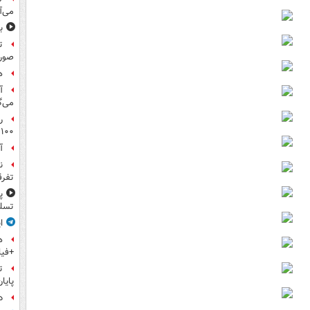
می‌آ
ب
ت
صورت
ه
آ
می‌گ
ر
۱۰۰میلیون تومان!
آ
ن
تفرق
پ
تسلی
ا
ه
+فیل
ت
پایا
د