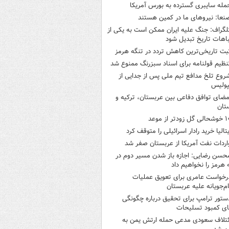
مله سایبری گسترده به بورس آمریکا
نعا: نیروهای ما در کمین‌ هستند
لگراف: جنگ علیه ایران ممکن است به یکی از
اهات تاریخ تبدیل شود
بت تاریخی‌ترین کاهش تردد در تنگه هرمز
نظیم قولنامه برای اسناد سبزرنگ ممنوع شد
روع تلخ مدافع تیم ملی پس از جدایی از
پولیس
مضای توافق دفاعی بین عربستان، ترکیه و
تان
ی گل زودتر از موعد
یتالیا خرید رادار اسرائیلی را متوقف کرد
اردات نفت آمریکا از عربستان صفر شد
حسن رضایی: اجازه باز شدن مسیر دوم در
 هرمز را نخواهیم داد
رخواست عامری برای تعویق عملیات
ام‌جویانه علیه عربستان
ستور ترامپ برای تحقیق درباره چگونگی
ی کمبود تسلیحات
ئتلاف سعودی مدعی حمله ارتش یمن به