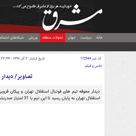
خانه
سیاست
جهان
تحولات منطقه
ورزش
شبکه‌های اجتماع
کد خبر
172944
تاریخ انتشار:
۲ آذر ۱۳۹۱ - ۲۲:۳۴
عکس و فیلم
تصاویر/ دیدار ت
استقلال تهران به پایان رسید تا این تیم با 31 امتیاز صدرنشین بماند.