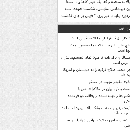
یالات متحده واقعاً یک «ببر کاغذی» است!
ین دیپلماسی نمایشی، شکست خورده است
خورد پراید با تیر برق ۲ فوتی بر جای گذاشت
ن اخبار
شکال بزرگ فوتبال ما نتیجه‌گرایی است
اج علی اکبری: انقلاب ما محصول مکتب
را است
فشاگری برادرزاده ترامپ: تمام تصمیم‌هایش از
 ترس است
را محمد صلاح ترکیه را به عربستان و آمریکا
ح داد
قوع انفجار مهیب در مسکو
ست بالای ایران در مذاکرات جاری!
کس‌های دیده نشده از رفاقت دو فرمانده‌
کی
یمت بنزین مانند موشک بالا می‌رود اما مانند
ایین می‌آید!
ستقبال خاص دخترک عراقی از زائران اربعین
نی