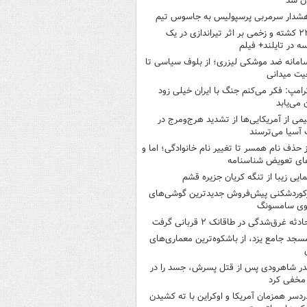
ن شد
شدار سرمربی پرسپولیس به جاسوس تیم
۲۲ کشته و زخمی بر اثر تیراندازی در یک
ه در تایلند+ فیلم
امانه ضد موشکی لیزری؛ از بلوف سیاسی تا
یت میدانی
رامپ: فکر می‌کنم جنگ با ایران خیلی زود
ن می‌یابد
یمی از آمریکایی‌ها از تشدید هرج‌ومرج در
آسیا می‌ترسند
ز حذف نام همسر تا تغییر نام خانوادگی؛ اما و
ای تعویض شناسنامه
مایی زیبا از تنگه کریان جزیره قشم
کوردشکنی پیش‌فروش جدیدترین گوشی‌های
وی سامسونگ
ادثه غرق‌شدگی در طاقانک ۲ قربانی گرفت
سجد جامع یزد، از باشکوه‌ترین معماری‌های
در شاهرودی پس از قتل پسرش، جسد را در
مخفی کرد
ردسر همزمان آمریکا و اوکراین با ته کشیدن