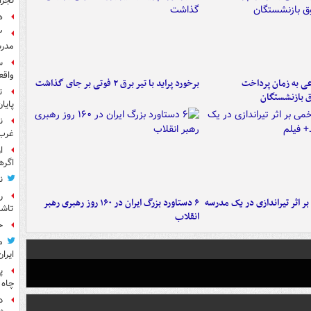
نجرا
ه
مدرس
س
واقع
عی به زمان پرداخت
برخورد پراید با تیر برق ۲ فوتی بر جای گذاشت
ت
ق بازنشستگان
پایا
ن
غرب 
ا
اگره
ن
ر
 بر اثر تیراندازی در یک مدرسه
۶ دستاورد بزرگ ایران در ۱۶۰ روز رهبری رهبر
تاش
انقلاب
ح
م
ایران
پ
چاه 
د