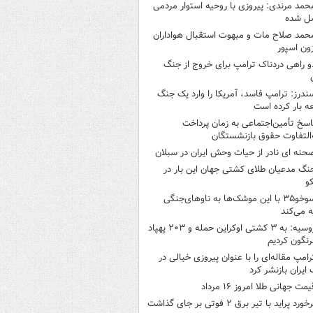
حمد مرندی: پیروزی با روحیه استوار مردمی
ل شده
حمد صلاح مات و مبهوت استقبال هواداران
زون اسپور
و راهی دردناک ترامپ برای خروج از جنگ
ندرز: ترامپ فاسد، آمریکا را وارد یک جنگ
ه بار کرده است
اسخ تأمین‌اجتماعی به زمان پرداخت
‌التفاوت حقوق بازنشستگان
حنه ای نادر از حیات وحش ایران در سبلان
نگ مدعیان طلای کشتی جهان این بار در
و
سوخو۳۵ با این موشک‌ها به ناوهای‌جنگی
 می‌کند
روسیه: به ۳ کشتی اوکراین حمله و ۲۰۳ پهپاد
رنگون کردیم
رامپ مقاله‌ای را با عنوان پیروزی خیالی در
ایران بازنشر کرد
یمت جهانی طلا امروز ۱۶ مرداد
خورد پراید با تیر برق ۲ فوتی بر جای گذاشت