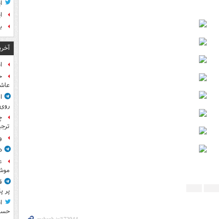
ا
ا
بر
آخری
ا
ح
عاشو
ا
روی
چ
ترجی
و
د
ع
موش
ق
پر پ
ا
حسی