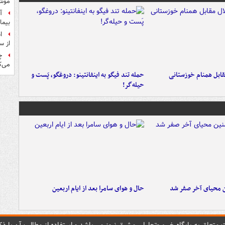
موش
آ
بیما
ا
از س
چ
می‌ک
قابل همنام خوزستانی
حمله تند فیگو به اینفانتینو: دروغگو، پَست‌ و
حیله‌گر!
ن محیای آخر صفر شد
حال و هوای سامرا بعد از ایام اربعین