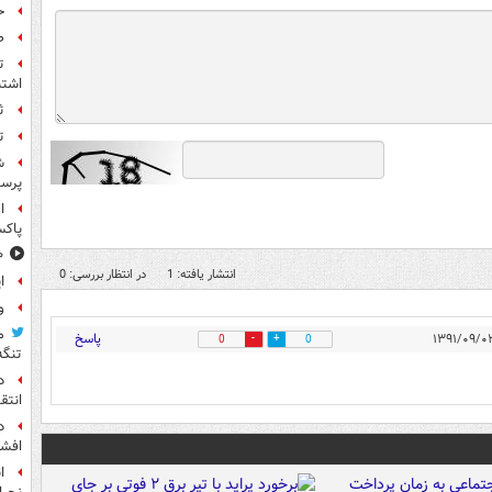
ح
ص
ت
اشتب
ث
ت
ش
پرس
ا
پاکس
۱۰ خوشحال
انتشار یافته: 1
در انتظار بررسی: 0
ا
و
م
پاسخ
0
0
تنگه
د
انتق
د
افشا
ا