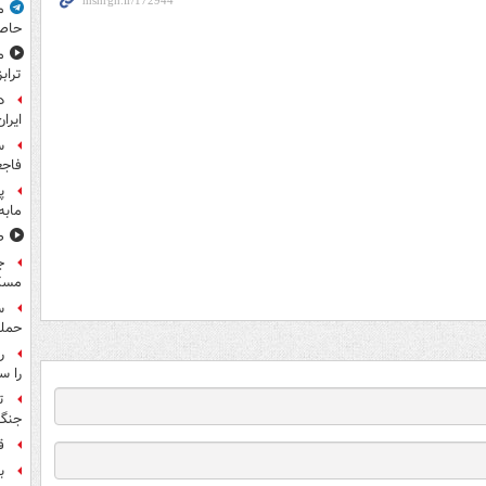
م
حاص
م
تراب
د
ایران
س
فاجع
پ
مابه
ص
ج
مسک
حمله
را س
ت
جنگ 
ق
بر