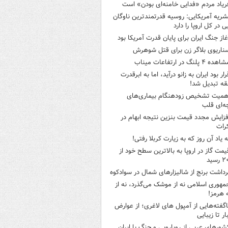
ریاد مردم «فدایی خامنه‌ای بودن» است
شریه آمریکایی: روسیه قدرتمندترین ناوگان
ی در کل اروپا را دارد
غاز جنگ ایران برای پایان قدرت آمریکا بود
ناریوی بلاگر زن برای قتل شوهرش
هده ۴ پلنگ در ارتفاعات میناب
رار بود ایران به زانو درآید، اما به ابرقدرت
ه تبدیل شد!
همیت تشخیص زودهنگام بیماری‌های
ه‌ای قلب
فزایش مجدد قیمت بنزین نتیجه ابهام در
رات
ه یاد آن روز که به زیارت کربلا رفتی!
یمت گاز در اروپا به بالاترین سطح خود از
سید
رداشت برنج از شالیزارهای شمال در سوادکوه
مهوری اسلامی نه از موشک می‌گذرد، نه از
 هرمز!
اگفته‌هایی از آمپول های لاغری؛ از عوارض
ار تا زیبایی
شورهای عربی از رویارویی و جنگ با ایران