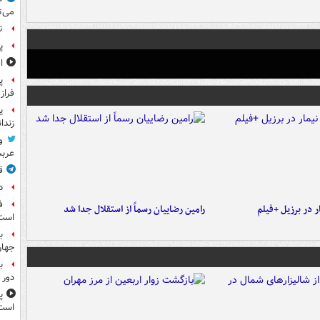
می‌ت
ت
پ
ا
پ
فراز
ی
زندا
و
عرب
ق
د
ف
 در برزیل +فیلم
رامین رضاییان رسماً از استقلال جدا شد
است
ب
جها
ب
دور 
پ
است