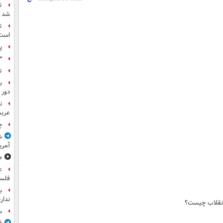
ت
شد
ت
است
پ
۳ کاپیتان ایرا
ت
ب
دور 
ن
عرب
چ
ش
آمری
ص
ع
فلس
ب
ندار
انقلاب چیست؟
س