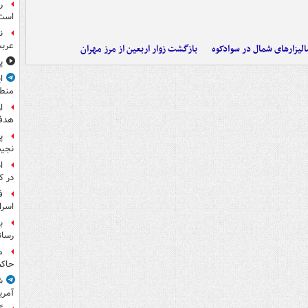
ر
است
ن
عرب
الیزارهای شمال در سوادکوه
بازگشت زوار اربعین از مرز مهران
پ
ا
منط
ا
هدف 
پ
نجیب
ا
در ک
ف
اسرا
ب
رسان
م
حاکم
ش
آمری