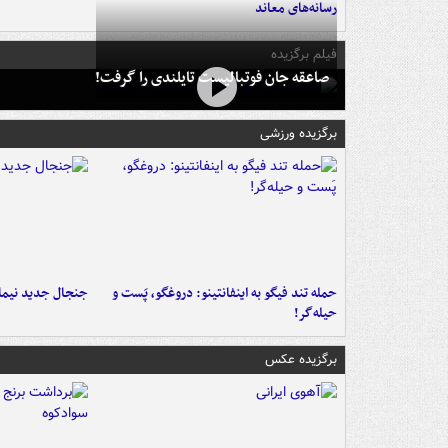
رسانه‌های معاند
فیلم برگزیده
صاعقه جان فوتبالیست تایلندی را گرفت!
برگزیده ورزشی
حمله تند فیگو به اینفانتینو: دروغگو، پَست‌ و
جنجال جدید نیمار
حیله‌گر!
برگزیده عکس