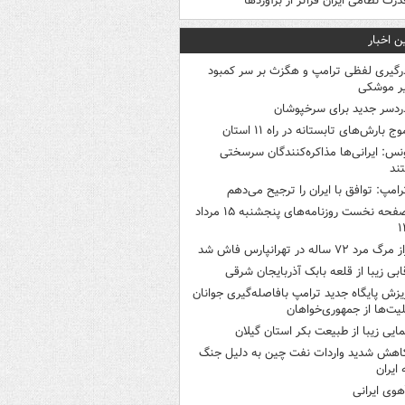
درت نظامی ایران فراتر از برآوردها
ن اخبار
رگیری لفظی ترامپ و هگزث بر سر کمبود
ر موشکی
ردسر جدید برای سرخپوشان
وج بارش‌های تابستانه در راه ۱۱ استان
نس: ایرانی‌ها مذاکره‌کنندگان سرسختی
ند
رامپ: توافق با ایران را ترجیح می‌دهم
صفحه نخست روزنامه‌های پنجشنبه ۱۵ مرداد
۱
 مرگ مرد ۷۲ ساله در تهرانپارس فاش شد
ابی زیبا از قلعه بابک آذربایجان شرقی
یزش پایگاه جدید ترامپ بافاصله‌گیری جوانان
لیت‌ها از جمهوری‌خواهان
مایی زیبا از طبیعت بکر استان گیلان
اهش شدید واردات نفت چین به دلیل جنگ
 ایران
هوی ایرانی