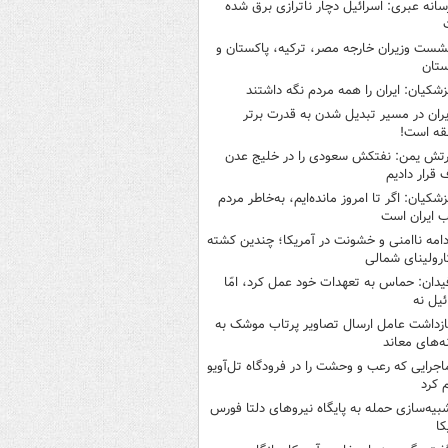
سانه عبری: اسرائیل دچار ناترازی برق شده
شست وزیران خارجه مصر، ترکیه، پاکستان و
ستان
زشکیان: ایران را همه مردم نگه داشتند
یران در مسیر تبدیل شدن به قدرت برتر
قه است!
رتش یمن: نفتکش سعودی را در خلیج عدن
قرار دادیم
زشکیان: اگر تا امروز مانده‌ایم، به‌خاطر مردم
 ایران است
دامه ناامنی و خشونت در آمریکا؛ چندین کشته
ارولینای شمالی
یدان: حماس به تعهدات خود عمل کرد، امّا
ئیل نه
ازداشت عامل ارسال تصاویر پرتاب موشک به
ه‌های معاند
اجرایی که رعب و وحشت را در فرودگاه تل‌آویو
 کرد
بیه‌سازی حمله به پایگاه نیروهای دلتا فورس
کا