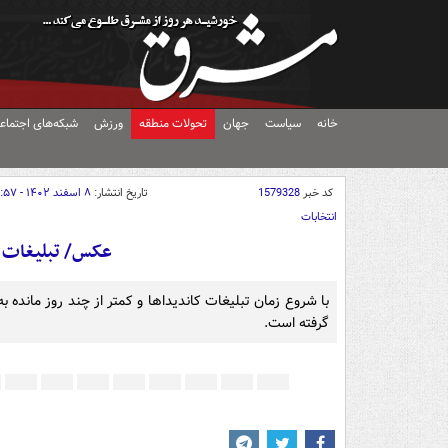
خانه
سیاست
جهان
تحولات منطقه
ورزش
شبکه‌های اجتماع
کد خبر
1579328
تاریخ انتشار:
۸ اسفند ۱۴۰۲ - ۲۰:۵۷
انتخابات
عکس/ تبلیغات ان
گرفته است.