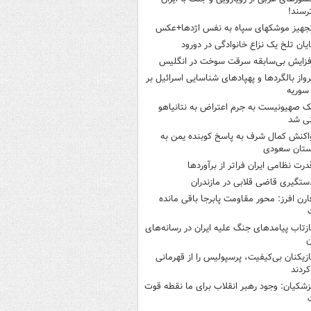
رسند!
جهیز موشکهای سپاه به نفس اژدها+عکس
ایان تلخ یک نزاع خانوادگی در دورود
فزایش بی‌سابقه سرقت سوخت در انگلیس
رواز بالگردها و پهپادهای شناسایی اسرائیل بر
 سوریه
ک صهیونیست به جرم اعتراض به نتانیاهو
نی شد
اکنش کمال شرف به پاسخ کوبنده یمن به
ستان سعودی
درت نظامی ایران فراتر از برآوردها
ستگیری قاضی قلابی در مازندران
ارن افرز: محور مقاومت پابرجا باقی مانده
ازتاب پیامدهای جنگ علیه ایران در رسانه‌های
ن
ازیکنان بی‌کیفیت، پرسپولیس را از قهرمانی
کردند
زشکیان: وجود رهبر انقلاب برای ما نقطه قوت