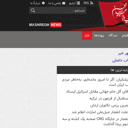
RSS
آرشیو
تماس با ما
دربارهٔ ما
MASHREGH
NEWS
یلم
دیدگاه
پیوندها
بازار
زدیدترین ها
زشکیان: اگر تا امروز مانده‌ایم، به‌خاطر مردم
 ایران است
قای گل جام جهانی مقابل اسرائیل ایستاد
ستقبال از فرعون در ترکیه
مرین رزمی تکاوران ارتش
لت انفجار جبل‌علی امارات اعلام شد
انفجار در جایگاه CNG صحنه یک کشته و سه
وم برجا گذاشت