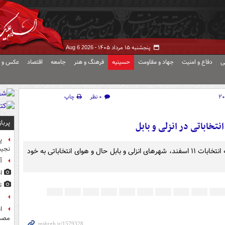
پنجشنبه ۱۵ مرداد ۱۴۰۵ -
Aug 6 2026
ی
دفاع و امنیت
جهاد و مقاومت
حسینیه
فرهنگ و هنر
جامعه
اقتصاد
عکس و ف
۰ نظر
چاپ
پربا
تخاباتی در انزلی و بابل
پ
نجیب
با شروع زمان تبلیغات کاندیداها و کمتر از چند روز مانده به انتخابات ۱۱ اسفند، شهرهای انزلی و بابل حال و هوای انتخاباتی به خود
آ
ا
ت
ع
مصد