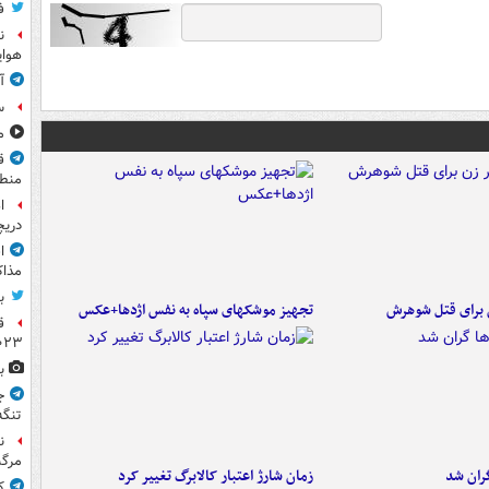
ف
ن
هوای
آ
س
مشا
ق
منطق
ا
دریچ
ا
مذاک
ب
ن برای قتل شوهرش
تجهیز موشکهای سپاه به نفس اژدها+عکس
ق
۲۰۲۳ ر
ب
ج
تنگه
ن
مرگب
ران شد
زمان شارژ اعتبار کالابرگ تغییر کرد
ک