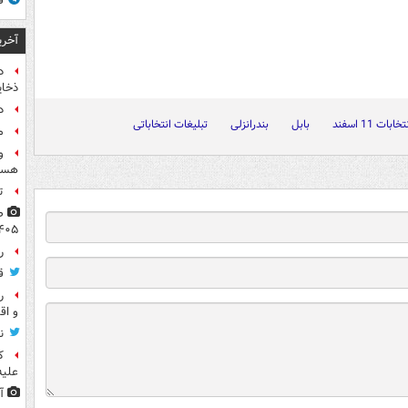
ق
آخری
د
ذخای
د
تخابات 11 اسفند
بابل
بندرانزلی
تبلیغات انتخاباتی
م
و
هست
ت
۴۰۵
راز
ق
ر
و اق
ن
ک
علیه
آ