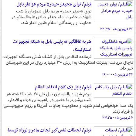
فیلم/ نوای «حیدر حیدر» مردم عزادار بابل
نوای «حیدر حیدر» مردم بابل همزمان با شب
شهادت حضرت امام جعفر صادق علیه‌السلام در
حمایت از رزمندگان اسلام طنین انداز شد.
۲۴ فروردین ۰۵ - ۲۲:۳۵
ضربه غافلگیرانه پلیس بابل به شبکه تجهیزات
استارلینک
فرمانده انتظامی بابل از کشف شش دستگاه تجهیزات
قاچاق دریافت اینترنت استارلینک به ارزش ۳۰ میلیارد ریال در این شهرستان
خبر داد.
۲۲ فروردین ۰۵ - ۱۶:۰۰
فیلم/ بابل یک کلام انتقام انتقام
مردم شهر دارالمومنین بابل طی ۲۰ شب گذشته هر
شب پرشورتر با حضور در راهپیمایی عزت و اقتدار،
یک صدا خونخواهی امام شهید و محکومیت جنایات آمریکا و رژیم صهیونیستی
را فریاد زدند.
۲ فروردین ۰۵ - ۲۳:۲۵
فیلم/ لحظات نفس‌گیر نجات مادر و نوزاد توسط