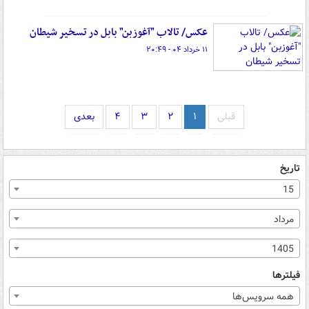
عکس/ تالاب "آغوزبن" بابل در تسخیر شیطان‌
۱۱ خرداد ۰۴ - ۲۰:۴۹
قبلی
۱
۲
۳
۴
بعدی
تاریخ
15
مرداد
1405
فیلترها
همه سرویس‌ها