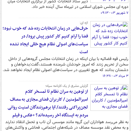
دییر ستاد انتخابات کشور از برگزاری انتخابات میان
دوره ای مجلس شورای اسلامی در تیرماه سال آینده خبر داد.
۷ شهریور ۰۳ - ۰۹:۱۳
اژه ای:
حرف‌هایی در زمان انتخابات زده شد که خوب نبود؛
فضا را آرام کنیم کار کشور پیش برود/ در
سیاست‌های اصولی نظام هیچ خللی ایجاد نشده
است
رئیس قوه قضائیه با بیان اینکه در زمان انتخابات مجلس گروه‌هایی از داخل
سخن از تحریم زدند که امروز خودشان شرمنده هستند،گفت:بدخواهان و
دشمنان بدانند که هیچ تغییری در سیاست‌های اصولی نظام ایجاد نخواهد شد.
۳ مرداد ۰۳ - ۱۶:۳۸
گزارش مشرق از یک کارنامه سیاه؛
از توهین به سران نظام تا تمسخر کلام
امیرالمؤمنین / کاربران فضای مجازی به مصاف
لجن‌پراکنی رفتند/ آیا برهم‌زنندگان امنیت روانی
مردم به ایستگاه آخر رسیده‌اند؟ +عکس و فیلم
به نظر می‌رسد هواداران این گروه مانند موسس آن تاب و تحمل انتقاد ندارند
و به محض نقد موسسه مصاف در شبکه‌های اجتماعی، فحاشی و واکنش‌های