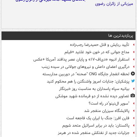
پربازدیدترین ها
تأیید ربایش و قتل حمیدرضا رجب‌زاده
مداح جوانی که در خون خود غلتید +فیلم
استقرار انبوه «دی‌اف‑۱۷» و پایان عصر پدافند آمریکا +عکس
درگیری اعضای داعش و نیروهای جولانی در سیده زینب
لحظه انفجار جایگاه CNG "صحنه" در دوربین مداربسته
پزشکیان: جنایات امروز واشنگتن را هم محکوم کنید
بیانیه سپاه پاسداران به مناسبت روز خبرنگار
تصاویر دیده‌ نشده از دو فرمانده شهید موشکی
"سوپر ال‌نینو"در راه است؟
پالایشگاه سیزران منفجر شد
فارن افرز: جنگ با ایران یک فاجعه است
پاکستان: باید در برابر اسرائیل متحد شویم
جزئیات جدید از نفتکش منفجر شده در هرمز