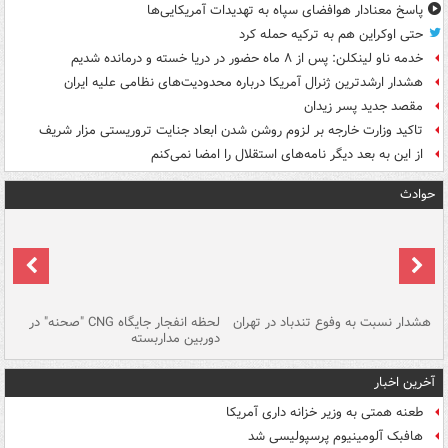
پاسخ معنادار هوافضای سپاه به تهدیدات آمریکایی‌ها
حتی اوکراین هم به ترکیه حمله کرد
خدمه ناو لینکلن: پس از ۸ ماه حضور در دریا خسته و درمانده‌ شدیم
هشدار ارشدترین ژنرال آمریکا درباره محدودیت‌های نظامی علیه ایران
مقصد جدید پسر زیدان
تاکید وزارت خارجه بر لزوم روشن شدن ابعاد جنایت تروریستی مزار شریف
از این به بعد دیگر نامه‌های استقلال را امضا نمی‌کنم
حوادث
ای
هشدار نسبت به وفوع تندباد در تهران
لحظه انفجار جایگاه CNG "صحنه" در
دس
دوربین مداربسته
ات
آخرین اخبار
طعنه همتی به وزیر خزانه داری آمریکا
هافبک آلومینیوم پرسپولیسی شد