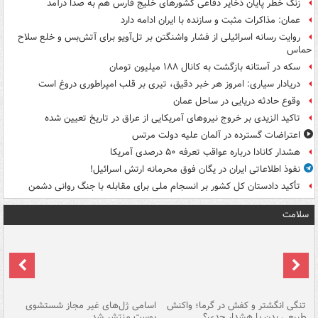
زنگ خطر پایان ذخایر دفاعی کشورهای خلیج فارس هم به صدا درآمد
عمان: مذاکرات مثبت و سازنده با ایران ادامه دارد
روایت رسانه اسرائیلی از فشار واشنگتن بر تل‌آویو برای آتش‌بس و خلع سلاح
حماس
سکه در آستانه بازگشت به کانال ۱۸۸ میلیون تومان
دریادار سیاری: امروز هر خبر دقیق، تیری بر قلب امپراطوری دروغ است
وقوع حادثه دریایی در ساحل عمان
تاکید الزیدی بر خروج نیروهای آمریکایی از عراق در تاریخ تعیین شده
اعتراضات گسترده در آلمان علیه دولت مرتس
هشدار کانادا درباره عواقب تعرفه ۵۰ درصدی آمریکا
نفوذ اطلاعاتی ایران در یگان فوق محرمانه ارتش اسرائیل!
تأکید دادستان کل کشور بر انسجام ملی برای مقابله با جنگ روانی دشمن
سلامت
تنگی انگشتر و کفش در گرما؛ واکنش
اسامی ژل‌های غیر مجاز شستشوی
مر
طبیعی بدن یا هشدار جدی؟
پوست منتشر شد