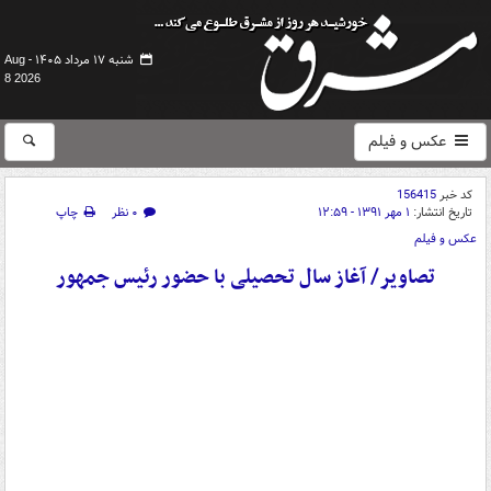
شنبه ۱۷ مرداد ۱۴۰۵ -
Aug
8 2026
عکس و فیلم
کد خبر
156415
تاریخ انتشار:
۱ مهر ۱۳۹۱ - ۱۲:۵۹
۰ نظر
چاپ
عکس و فیلم
تصاویر/ آغاز سال تحصیلی با حضور رئیس جمهور