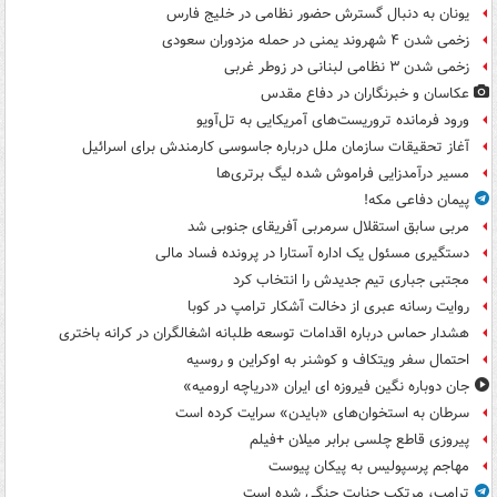
یونان به دنبال گسترش حضور نظامی در خلیج فارس
زخمی شدن ۴ شهروند یمنی در حمله مزدوران سعودی
زخمی شدن ۳ نظامی لبنانی در زوطر غربی
عکاسان و خبرنگاران در دفاع مقدس
ورود فرمانده تروریست‌های آمریکایی به تل‌آویو
آغاز تحقیقات سازمان ملل درباره جاسوسی کارمندش برای اسرائیل
مسیر درآمدزایی فراموش شده لیگ برتری‌ها
پیمان دفاعی مکه!
مربی سابق استقلال سرمربی آفریقای جنوبی شد
دستگیری مسئول یک اداره آستارا در پرونده فساد مالی
مجتبی جباری تیم جدیدش را انتخاب کرد
روایت رسانه عبری از دخالت آشکار ترامپ در کوبا
هشدار حماس درباره اقدامات توسعه طلبانه اشغالگران در کرانه باختری
احتمال سفر ویتکاف و کوشنر به اوکراین و روسیه
جان دوباره نگین فیروزه ای ایران «دریاچه ارومیه»
سرطان به استخوان‌های «بایدن» سرایت کرده است
پیروزی قاطع چلسی برابر میلان +فیلم
مهاجم پرسپولیس به پیکان پیوست
ترامپ، مرتکب جنایت جنگی شده است