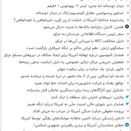
دیدار دوستانه اما جدی؛ اینتر ۲- یوونتوس ۱ +فیلم
تساوی پرسپولیس مقابل الومینیوم اراک در دیدار دوستانه
پشت‌پرده مداخله آمریکا در حمایت از یِن ژاپن؛ خیرخواهی یا خودخواهی؟
همتی: کنترل ترازنامه بانک‌ها با جدیت دنبال می‌شود
سفر رئیس دستگاه اطلاعاتی عربستان به عراق
دلیل مخالفت AFC با میزبانی آبی‌ها در عراق
سخنگوی ارتش: نظم ایرانی حاکم بر تنگه غیرقابل بازگشت است
هشدار الموسوی درباره توطئه آمریکا برای ایجاد شکاف در نیروهای مسلح عراق
تعطیلی تدریجی مراکز دیالیز خصوصی به دلیل انباشت بدهی بیمه‌ها
خاویر باردم؛ یک ستاره در برابر سکوت جهان
خدمه ناو لینکلن: پس از ۸ ماه حضور در دریا خسته و درمانده‌ شدیم
توافق بغداد و شرکت «شورون» برای احداث خط لوله بصره
تشکیل تیم کارآگاهان زبده برای دستگیری عاملان قتل رجب‌زاده
ولایتی: نیروهای خارجی باید منطقه را ترک کنند
هشدار دبیر شورای عالی امنیت ملی به امریکا درباره تنگه هرمز
پرونده حقوقی جنایت جنگی آمریکا در میناب به جریان افتاد
ادعای زلنسکی درباره تامین ماهانه موشک‌های رهگیر توسط آمریکا
خطای محاسباتی آمریکا و برتری راهبردی جمهوری اسلامی!