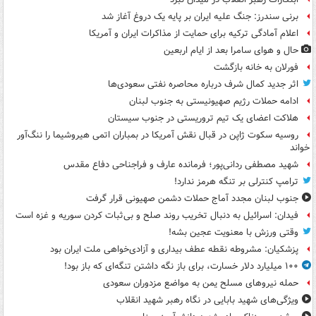
برنی سندرز: جنگ علیه ایران بر پایه یک دروغ آغاز شد
اعلام آمادگی ترکیه برای حمایت از مذاکرات ایران و آمریکا
حال و هوای سامرا بعد از ایام اربعین
فورلان به خانه بازگشت
اثر جدید کمال شرف درباره محاصره نفتی سعودی‌ها
ادامه حملات رژیم صهیونیستی به جنوب لبنان
هلاکت اعضای یک تیم تروریستی در جنوب سیستان
روسیه سکوت ژاپن در قبال نقش آمریکا در بمباران اتمی هیروشیما را ننگ‌آور
خواند
شهید مصطفی ردانی‌پور؛ فرمانده عارف و فراجناحی دفاع مقدس
ترامپ کنترلی بر تنگه هرمز ندارد!
جنوب لبنان مجدد آماج حملات دشمن صهیونی قرار گرفت
فیدان: اسرائیل به دنبال تخریب روند صلح و بی‌ثبات کردن سوریه و غزه است
وقتی ورزش با معنویت عجین بشه!
پزشکیان: مشروطه نقطه عطف بیداری و آزادی‌خواهی ملت ایران بود
۱۰۰ میلیارد دلار خسارت، برای باز نگه داشتن تنگه‌ای که باز بود!
حمله نیروهای مسلح یمن به مواضع مزدوران سعودی
ویژگی‌های شهید بابایی در نگاه رهبر شهید انقلاب