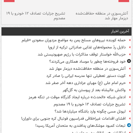
تصادف مرگبار در محور اهواز–شوش ۲
آتش‌سوزی در منطقه حفاظت‌شده
تشریح جزئیات تصادف ۱۲ خودرو با ۱۹
پا
دیزمار مهار شد
مصدوم
آخرین اخبار
حمله کوبنده نیروهای مسلح یمن به مواضع مزدوران سعودی +فیلم
دلایل ردّ محموله‌های غذایی صادراتی ترکیه از اروپا
حزب‌الله خواستار توقف مذاکرات با رژیم صهیونیستی شد
خود فروخته‌ها چطور با موساد همکاری می‌کردند؟
آتش‌سوزی در منطقه حفاظت‌شده دیزمار مهار شد
کویت دستور تعطیلی تنها مدرسه ایرانی را صادر کرد
حرم امام علی (ع) مهیای عزاداری دهه آخر صفر شد
واکنش عالیشاه بعد از پیوستن به گل‌گهر
ادعای شبکه «الحدث» درباره ایجاد گذرگاه موقت در تنگه هرمز
تشریح جزئیات تصادف ۱۲ خودرو با ۱۹ مصدوم
لیونل مسی چگونه وارد باشگاه میلیاردها شد؟
افشای اقدامات غیراخلاقی فدراسیون فوتبال کره جنوبی برای داوران!
تبعات کمبود موشک‌های پدافندی به متحدان آمریکا رسید!
ابتکارات رهبر انقلاب در میدان نبرد