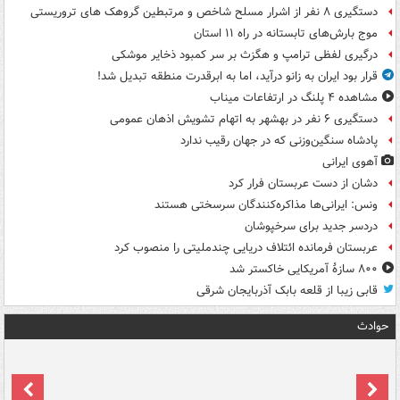
دستگیری ۸ نفر از اشرار مسلح شاخص و مرتبطین گروهک های تروریستی
موج بارش‌های تابستانه در راه ۱۱ استان
درگیری لفظی ترامپ و هگزث بر سر کمبود ذخایر موشکی
قرار بود ایران به زانو درآید، اما به ابرقدرت منطقه تبدیل شد!
مشاهده ۴ پلنگ در ارتفاعات میناب
دستگیری ۶ نفر در بهشهر به اتهام تشویش اذهان عمومی
پادشاه سنگین‌وزنی که در جهان رقیب ندارد
آهوی ایرانی
دشان از دست عربستان فرار کرد
ونس: ایرانی‌ها مذاکره‌کنندگان سرسختی هستند
دردسر جدید برای سرخپوشان
عربستان فرمانده ائتلاف دریایی چندملیتی را منصوب کرد
۸۰۰ سازۀ آمریکایی خاکستر شد
قابی زیبا از قلعه بابک آذربایجان شرقی
حوادث