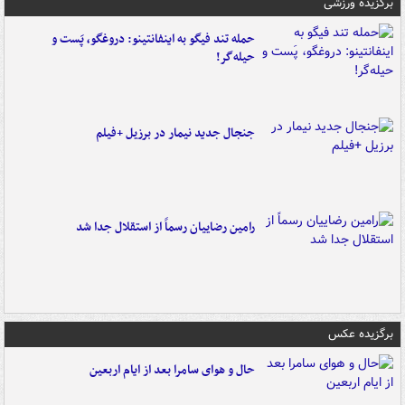
برگزیده ورزشی
حمله تند فیگو به اینفانتینو: دروغگو، پَست‌ و
حیله‌گر!
جنجال جدید نیمار در برزیل +فیلم
رامین رضاییان رسماً از استقلال جدا شد
برگزیده عکس
حال و هوای سامرا بعد از ایام اربعین