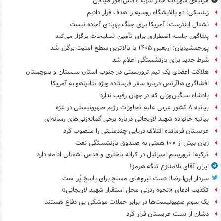
مرثیه‌ی سوزناک مادر شهید دانش‌آموز مینابی
زلنسکی: دو پالایشگاه روسیه را هدف قرار دادیم
نشنال اینترست: آمریکا برای جنگ پهپادی آماده نیست
پنتاگون جلسه اضطراری برای تأمین تسلیحات برگزار می‌کند
پورجمشیدیان: اربعین ۱۴۰۵ با بالاترین سطح امنیت برگزار شد
شرط جدید برای بازنشستگی اعلام شد
هلاکت اعضای یک تیم تروریستی در جنوب استان سیستان و بلوچستان
افشاگری هاآرتص درباره سفر فرستاده ویژه نتانیاهو به آمریکا
پادشاه سنگین‌وزنی که در جهان رقیب ندارد
بیانیه ۸ کشور عربی علیه تجاوزات رژیم صهیونیستی در غزه
بیانیه خانواده شهید لاریجانی درباره برخی گمانه‌زنی‌های رسانه‌ای
عربستان فرمانده ائتلاف دریایی چندملیتی را منصوب کرد
زیان بیش از ۱۰۰ همتی به صندوق‌ بازنشستگی نفت
ترکیه: تروریسم اسرائیل در کرانه باختری و قدس اشغالی ادامه دارد
ایران آقای بلامنازع تنگه هرمز!
سردار ابن‌الرضا: دست نیروهای مسلح برای پاسخ پُر است
تکذیب ادعای «نحوه ردزنی محل استقرار شهید لاریجانی»
یک‌ سوم صهیونیست‌ها در برابر حملات موشکی بی دفاع هستند
دشان از دست عربستان فرار کرد