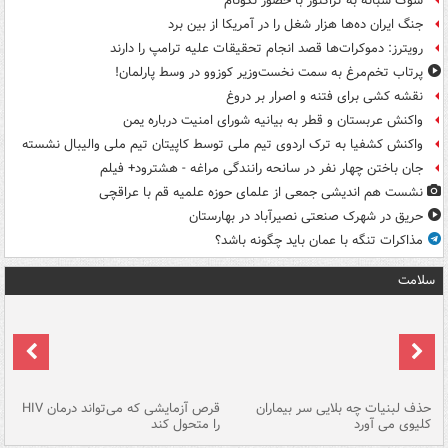
شوک شبانه به تراکتور با حضور نکونام
جنگ ایران ده‌ها هزار شغل را در آمریکا از بین برد
رویترز: دموکرات‌ها قصد انجام تحقیقات علیه ترامپ را دارند
پرتاب تخم‌مرغ به سمت نخست‌وزیر کوزوو در وسط پارلمان!
نقشه کشی برای فتنه و اصرار بر دروغ
واکنش عربستان و قطر به بیانیه شورای امنیت درباره یمن
واکنش کشفیا به ترک اردوی تیم ملی توسط کاپیتان تیم ملی والیبال نشسته
جان باختن چهار نفر در سانحه رانندگی مراغه - هشترود+ فیلم
نشست هم اندیشی جمعی از علمای حوزه علمیه قم با عراقچی
حریق در شهرک صنعتی نصیرآباد در بهارستان
مذاکرات تنگه با عمان باید چگونه باشد؟
سلامت
حذف لبنیات چه بلایی سر بیماران
قرص آزمایشی که می‌تواند درمان HIV
عل
کلیوی می آورد
را متحول کند
قل