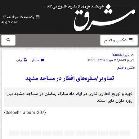
یکشنبه ۱۸ مرداد ۱۴۰۵ -
Aug 9 2026
عکس و فیلم
کد خبر
140640
تاریخ انتشار:
۷ مرداد ۱۳۹۱ - ۱۱:۴۶
۰ نظر
چاپ
عکس و فیلم
تصاویر/سفره‌های افطار در مساجد مشهد
تهیه و توزیع افطاری نذری در ایام ماه مبارک رمضان در مساجد مشهد بین
روزه داران دایر است.
{$sepehr_album_207}