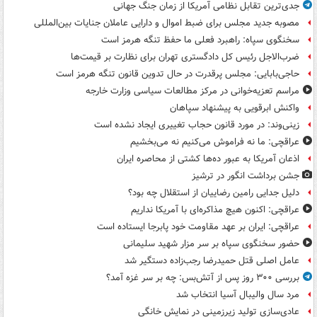
جدی‌ترین تقابل نظامی آمریکا از زمان جنگ جهانی
مصوبه جدید مجلس برای ضبط اموال و دارایی عاملان جنایات بین‌المللی
سخنگوی سپاه: راهبرد فعلی ما حفظ تنگه هرمز است
ضرب‌الاجل رئیس کل دادگستری تهران برای نظارت بر قیمت‌ها
حاجی‌بابایی: مجلس پرقدرت در حال تدوین قانون تنگه هرمز است
مراسم تعزیه‌خوانی در مرکز مطالعات سیاسی وزارت خارجه
واکنش ابرقویی به پیشنهاد سپاهان
زینی‌وند: در مورد قانون حجاب تغییری ایجاد نشده است
عراقچی: ما نه فراموش می‌کنیم نه می‌بخشیم
اذعان آمریکا به عبور ده‌ها کشتی از محاصره ایران
جشن برداشت انگور در ترشیز
دلیل جدایی رامین رضاییان از استقلال چه بود؟
عراقچی: اکنون هیچ مذاکره‌ای با آمریکا نداریم
عراقچی: ایران بر عهد مقاومت خود پابرجا ایستاده است
حضور سخنگوی سپاه بر سر مزار شهید سلیمانی
عامل اصلی قتل حمیدرضا رجب‌زاده دستگیر شد
بررسی ۳۰۰ روز پس از آتش‌بس: چه بر سر غزه آمد؟
مرد سال والیبال آسیا انتخاب شد
عادی‌سازی تولید زیرزمینی در نمایش خانگی