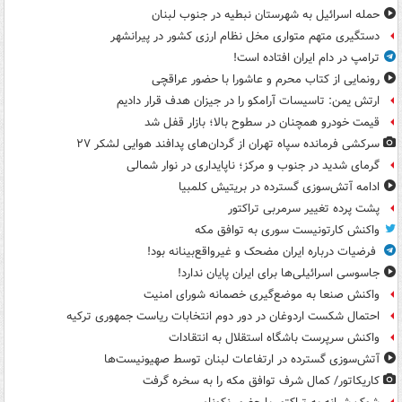
حمله اسرائیل به شهرستان نبطیه در جنوب لبنان
دستگیری متهم متواری مخل نظام ارزی کشور در پیرانشهر
ترامپ در دام ایران افتاده است!
رونمایی از کتاب محرم و عاشورا با حضور عراقچی
ارتش یمن: تاسیسات آرامکو را در جیزان هدف قرار دادیم
قیمت خودرو همچنان در سطوح بالا؛ بازار قفل شد
سرکشی فرمانده سپاه تهران از گردان‌های پدافند هوایی لشکر ۲۷
گرمای شدید در جنوب و مرکز؛ ناپایداری در نوار شمالی
ادامه آتش‌سوزی گسترده در بریتیش کلمبیا
پشت پرده تغییر سرمربی تراکتور
واکنش کارتونیست سوری به توافق مکه
فرضیات درباره ایران مضحک و غیرواقع‌بینانه بود!
جاسوسی اسرائیلی‌ها برای ایران پایان ندارد!
واکنش صنعا به موضع‌گیری خصمانه شورای امنیت
احتمال شکست اردوغان در دور دوم انتخابات ریاست جمهوری ترکیه
واکنش سرپرست باشگاه استقلال به انتقادات
آتش‌سوزی گسترده در ارتفاعات لبنان توسط صهیونیست‌ها
کاریکاتور/ کمال شرف توافق مکه را به سخره گرفت