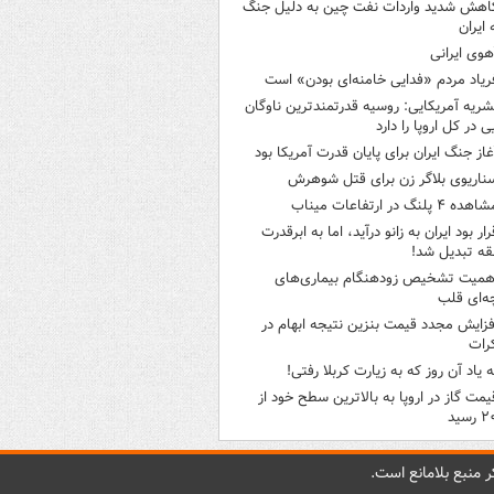
اهش شدید واردات نفت چین به دلیل جنگ
 ایران
هوی ایرانی
ریاد مردم «فدایی خامنه‌ای بودن» است
شریه آمریکایی: روسیه قدرتمندترین ناوگان
ی در کل اروپا را دارد
غاز جنگ ایران برای پایان قدرت آمریکا بود
ناریوی بلاگر زن برای قتل شوهرش
هده ۴ پلنگ در ارتفاعات میناب
رار بود ایران به زانو درآید، اما به ابرقدرت
ه تبدیل شد!
همیت تشخیص زودهنگام بیماری‌های
ه‌ای قلب
فزایش مجدد قیمت بنزین نتیجه ابهام در
رات
ه یاد آن روز که به زیارت کربلا رفتی!
یمت گاز در اروپا به بالاترین سطح خود از
سید
 منبع بلامانع است.