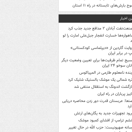
وج بارش‌های تابستانه در راه ۱۱ استان
ن اخبار
عت‌نفت آبادان ۲ مدافع جدید جذب کرد
اهواره‌ها خسارت انفجار جبل‌علی امارت را لو
د
وایت گاردین از «دیپلماسی کودکستانی»
پ در برابر ایران
سیج تمام ظرفیت‌ها برای تعیین وضعیت دیگر
ن سوخو ۲۴ ایران
ینده نامعلوم طارمی در المپیاکوس
ره شمالی یک موشک بالستیک شلیک کرد
ازگشت اندونگ به استقلال منتفی شد
اییز پرباران در راه ایران
نعا: عربستان قدرت دور زدن محاصره دریایی
ارد
رود تجهیزات جدید به یگان‌های ارتش
شم ترامپ از افشای کمبود موشک
سانه صهیونیست: حزب الله در حال تغییر