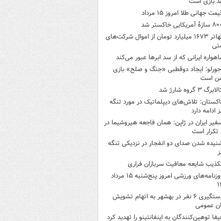
د بازی است
یمت جهانی طلا امروز ۱۵ مرداد
ازۀ آمریکایی خاکستر شد
تهاتر ۱۶۷۳ میلیارد تومان از اموال شرکت‌های
تی
اهواره ایرانی که از سد ابرها عبور می‌کند
جورلو: ایجاد دوقطبی «جنگ و صلح‌» بازی
ن است
لابرگ ۳ گروه شارژ شد
اکستان: تلاش‌های دیپلماتیک در مورد تنگه
 ادامه دارد
فیر ایران در ژاپن: همان فاجعه هیروشیما در
تکرار است
نیده شدن صدای دو انفجار در نزدیکی تنگه
ز
کذیب شایعه معافیت سربازان فراری
روزنامه‌های ورزشی امروز پنج‌شنبه ۱۵ مرداد
۱
دستگیری ۶ نفر در بهشهر به اتهام تشویش
ن عمومی
یفا توهین‌کنندگان به اینفانتینو را تهدید کرد