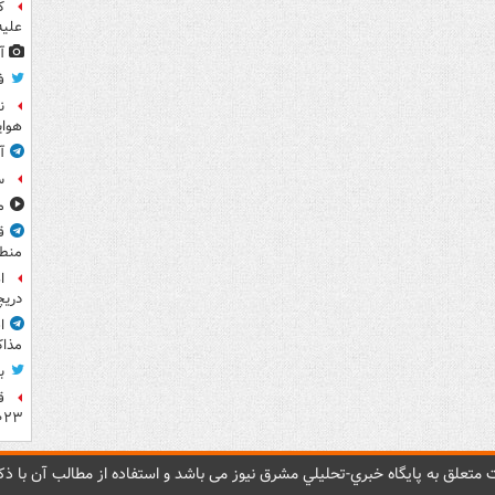
ک
علیه
آ
ف
ن
هوای
آ
س
مشا
ق
منطق
ا
دریچ
ا
مذاک
ب
ق
۲۰۲۳ ر
متعلق به پایگاه خبري-تحليلي مشرق نيوز می باشد و استفاده از مطالب آن با ذکر