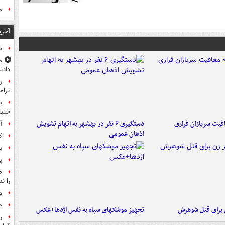
م
آخری
صن
م
دادن
ر
ترام
ب
خلبانا
فیت سربازان فراری
دستگیری ۶ نفر در بهشهر به اتهام تشویش
آ
اذهان عمومی
ک
ب
پ
ص
را ند
و
خ
ن برای قتل شوهرش
تجهیز موشکهای سپاه به نفس اژدها+عکس
ر