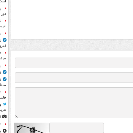
است
ب
دور 
ن
عرب
س
ش
آمری
مرت
راز
ق
ق
منطق
ع
فلس
و
عرب
آ
د
مشا