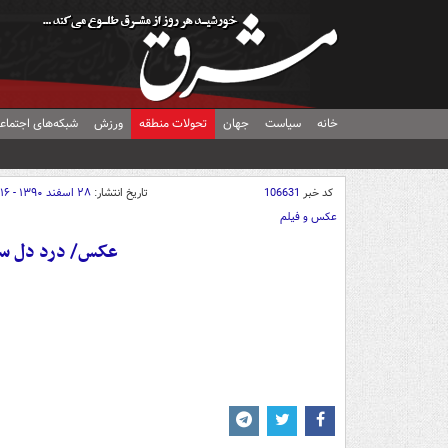
خانه
سیاست
جهان
تحولات منطقه
ورزش
شبکه‌های اجتماع
کد خبر
106631
تاریخ انتشار:
۲۸ اسفند ۱۳۹۰ - ۱۶:۱۶
عکس و فیلم
عکس/ درد دل سعی