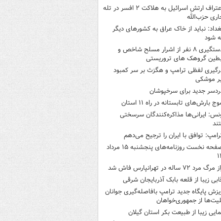
اعتراف ارتش اسرائیل به هلاکت ۲ افسر در تله
اری حزب‌الله
غداد: نباید از خاک عراق به کشورهای دیگر
ه شود
دستگیری ۸ نفر از اشرار مسلح شاخص و
بطین گروهک های تروریستی
رگیری لفظی ترامپ و هگزث بر سر کمبود
ر موشکی
ردسر جدید برای سرخپوشان
وج بارش‌های تابستانه در راه ۱۱ استان
نس: ایرانی‌ها مذاکره‌کنندگان سرسختی
ند
رامپ: توافق با ایران را ترجیح می‌دهم
صفحه نخست روزنامه‌های پنجشنبه ۱۵ مرداد
۱
 مرگ مرد ۷۲ ساله در تهرانپارس فاش شد
ابی زیبا از قلعه بابک آذربایجان شرقی
یزش پایگاه جدید ترامپ بافاصله‌گیری جوانان
لیت‌ها از جمهوری‌خواهان
مایی زیبا از طبیعت بکر استان گیلان