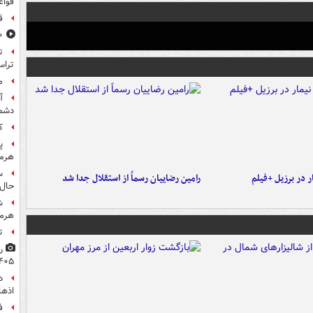
قواع
ق
۸۰۰ س
تراس
م
آ
دشم
کا
پ
هرمز
س
 در برزیل +فیلم
رامین رضاییان رسماً از استقلال جدا شد
حال 
ش
هرم
ت
۴۰۵
اذها
ف