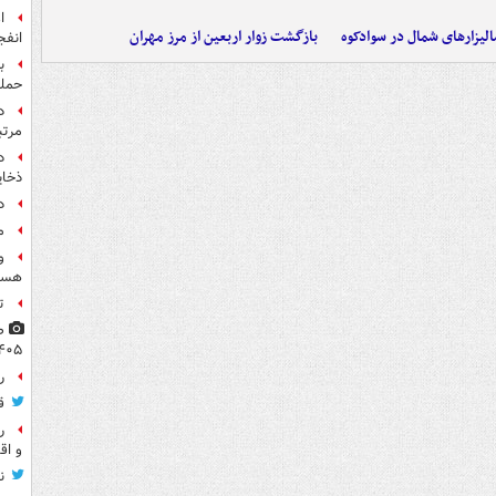
الیزارهای شمال در سوادکوه
بازگشت زوار اربعین از مرز مهران
انفج
ب
حمل
مرت
د
ذخای
د
م
و
هست
ت
۴۰۵
راز
ق
ر
و اق
ن