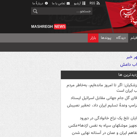
RSS
آرشیو
تماس با ما
دربارهٔ ما
MASHREGH
NEWS
یلم
دیدگاه
پیوندها
بازار
زدیدترین ها
زشکیان: اگر تا امروز مانده‌ایم، به‌خاطر مردم
 ایران است
قای گل جام جهانی مقابل اسرائیل ایستاد
رامپ وعدۀ تسلیم ایران داد، تحقیر نصیبش
ایان تلخ یک نزاع خانوادگی در دورود
جهیز موشکهای سپاه به نفس اژدها+عکس
فاهم ایران و عمان در آستانه نهایی شدن