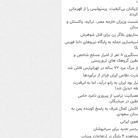
ازیکنان بی‌کیفیت، پرسپولیس را از قهرمانی
کردند
شست وزیران خارجه مصر، ترکیه، پاکستان و
ستان
ناریوی بلاگر زن برای قتل شوهرش
بیه‌سازی حمله به پایگاه نیروهای دلتا فورس
کا
دستگیری ۸ نفر از اشرار مسلح شاخص و
بطین گروهک های تروریستی
 مرگ مرد ۷۲ ساله در تهرانپارس فاش شد
درت نظامی ایران فراتر از برآوردها
رار بود ایران به زانو درآید، اما به ابرقدرت
ه تبدیل شد!
صبانیت ترامپ از پیروزی نامزد حامی
طین در میشیگان
اکنش کمال شرف به پاسخ کوبنده یمن به
ستان سعودی
هوی ایرانی
ردسر جدید برای سرخپوشان
هده ۴ پلنگ در ارتفاعات میناب