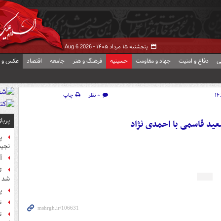
پنجشنبه ۱۵ مرداد ۱۴۰۵ -
Aug 6 2026
ی
دفاع و امنیت
جهاد و مقاومت
حسینیه
فرهنگ و هنر
جامعه
اقتصاد
عکس و ف
۰ نظر
چاپ
پربا
د قاسمی با احمدی‌ نژاد
پ
نجیب
آ
ت
شد
پ
ت
ت