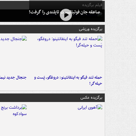
فیلم برگزیده
صاعقه جان فوتبالیست تایلندی را گرفت!
برگزیده ورزشی
حمله تند فیگو به اینفانتینو: دروغگو، پَست‌ و
جنجال جدید نیمار
حیله‌گر!
برگزیده عکس