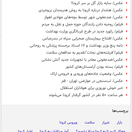
عکس/ سایه بازار گل بر سر کرونا!
عکس/ هشدار درباره کرونا به روش هنرمندان بروجردی
عکس/ ضدعفونی شهر توسط بچه‌های جهادی اهواز
فیلم/ روحیه دادن رانندگان حوزه حمل و نقل به مردم
فیلم/ رکورد جدید در طرح غربالگری وزارت بهداشت
عکس/ افتتاح بیمارستان صحرایی سپاه در بندرعباس
نامه­ پنج وزیر بهداشت و ۱۷ اسـتاد برجسته­ پزشکی به روحانی
فیلم/"فرشته‌های نجات"تقدیم به مدافعان سلامت
عکس/ضدعفونی معابر با تجهیزات جدید آتش نشانی
فیلم/ بسته بودن آرامستان‌های کشور
عکس/ وضعیت جاده‌های ورودی و خروجی اراک
عکس/ تب‌سنجی در عوارضی تهران - قم
خبر خوش نوروزی برای هواداران استقلال
هر ساعت ۵۰ نفر در کشور گرفتار کرونا می‌شوند
برچسب‌ها
بازار
شیراز
سلامت
ویروس کرونا
چه‌کار کنیم تا به کرونا مبتلا نشویم؟
آمار مبتلایان به کرونا
اخبار کرونا