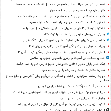
تعطیلی تدریجی مراکز دیالیز خصوصی به دلیل انباشت بدهی بیمه‌ها
خاویر باردم؛ یک ستاره در برابر سکوت جهان
خدمه ناو لینکلن: پس از ۸ ماه حضور در دریا خسته و درمانده‌ شدیم
توافق بغداد و شرکت «شورون» برای احداث خط لوله بصره
تشکیل تیم کارآگاهان زبده برای دستگیری عاملان قتل رجب‌زاده
ولایتی: نیروهای خارجی باید منطقه را ترک کنند
هشدار دبیر شورای عالی امنیت ملی به امریکا درباره تنگه هرمز
پرونده حقوقی جنایت جنگی آمریکا در میناب به جریان افتاد
ادعای زلنسکی درباره تامین ماهانه موشک‌های رهگیر توسط آمریکا
خطای محاسباتی آمریکا و برتری راهبردی جمهوری اسلامی!
زنگ خطر پایان ذخایر دفاعی کشورهای خلیج فارس هم به صدا درآمد
عمان: مذاکرات مثبت و سازنده با ایران ادامه دارد
روایت رسانه اسرائیلی از فشار واشنگتن بر تل‌آویو برای آتش‌بس و خلع سلاح
حماس
سکه در آستانه بازگشت به کانال ۱۸۸ میلیون تومان
دریادار سیاری: امروز هر خبر دقیق، تیری بر قلب امپراطوری دروغ است
وقوع حادثه دریایی در ساحل عمان
تاکید الزیدی بر خروج نیروهای آمریکایی از عراق در تاریخ تعیین شده
اعتراضات گسترده در آلمان علیه دولت مرتس