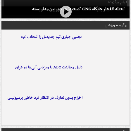
فیلم برگزیده
لحظه انفجار جایگاه CNG "صحنه" در دوربین مداربسته
برگزیده ورزشی
مجتبی جباری تیم جدیدش را انتخاب کرد
دلیل مخالفت AFC با میزبانی آبی‌ها در عراق
اخراج بدون تعارف در انتظار فرد خاطی پرسپولیس