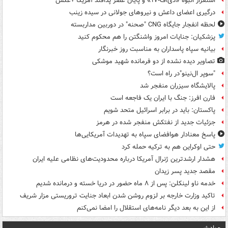
استقرار انبوه «دی‌اف‑۱۷» و پایان عصر پدافند آمریکا +عکس
درگیری اعضای داعش و نیروهای جولانی در سیده زینب
لحظه انفجار جایگاه CNG "صحنه" در دوربین مداربسته
پزشکیان: جنایات امروز واشنگتن را هم محکوم کنید
بیانیه سپاه پاسداران به مناسبت روز خبرنگار
تصاویر دیده‌ نشده از دو فرمانده شهید موشکی
"سوپر ال‌نینو"در راه است؟
پالایشگاه سیزران منفجر شد
فارن افرز: جنگ با ایران یک فاجعه است
پاکستان: باید در برابر اسرائیل متحد شویم
جزئیات جدید از نفتکش منفجر شده در هرمز
پاسخ معنادار هوافضای سپاه به تهدیدات آمریکایی‌ها
حتی اوکراین هم به ترکیه حمله کرد
هشدار ارشدترین ژنرال آمریکا درباره محدودیت‌های نظامی علیه ایران
مقصد جدید پسر زیدان
خدمه ناو لینکلن: پس از ۸ ماه حضور در دریا خسته و درمانده‌ شدیم
تاکید وزارت خارجه بر لزوم روشن شدن ابعاد جنایت تروریستی مزار شریف
از این به بعد دیگر نامه‌های استقلال را امضا نمی‌کنم