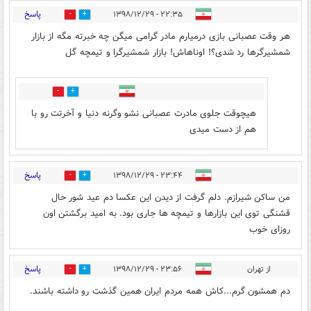
پاسخ
۲۲:۳۵ - ۱۳۹۸/۱۲/۲۹
0
6
هر وقت عصبانی بازی درمیارم مادر گرامی میگن چه خبرته مگه از بازار
شمشیرگرها رد شدی؟! اوناهاش! بازار شمشیرگرا و تیمچه گل
0
21
هیچوقت جلوی مادرت عصبانی نشو وگرنه دنیا و آخرتت رو با
هم از دست میدی
پاسخ
۲۳:۴۴ - ۱۳۹۸/۱۲/۲۹
0
11
من ساکن شیرازم. دلم گرفت از دیدن این عکسا‌‌ دم عید شور حال
قشنگی توی این بازارها و تیمچه ها جاری بود. به امید برگشتن اون
روزای خوب
پاسخ
از تهران
۲۳:۵۶ - ۱۳۹۸/۱۲/۲۹
0
9
دم همشون گرم...کاش همه مردم ایران همین گذشت رو داشته باشند.