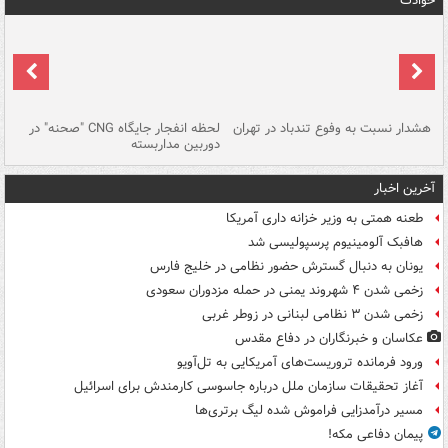
حوادث
ای
هشدار نسبت به وفوع تندباد در تهران
لحظه انفجار جایگاه CNG "صحنه" در
دس
دوربین مداربسته
ات
آخرین اخبار
طعنه همتی به وزیر خزانه داری آمریکا
هافبک آلومینیوم پرسپولیسی شد
یونان به دنبال گسترش حضور نظامی در خلیج فارس
زخمی شدن ۴ شهروند یمنی در حمله مزدوران سعودی
زخمی شدن ۳ نظامی لبنانی در زوطر غربی
عکاسان و خبرنگاران در دفاع مقدس
ورود فرمانده تروریست‌های آمریکایی به تل‌آویو
آغاز تحقیقات سازمان ملل درباره جاسوسی کارمندش برای اسرائیل
مسیر درآمدزایی فراموش شده لیگ برتری‌ها
پیمان دفاعی مکه!