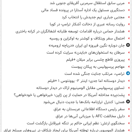
مربی سابق استقلال سرمربی آفریقای جنوبی شد
دستگیری مسئول یک اداره آستارا در پرونده فساد مالی
مجتبی جباری تیم جدیدش را انتخاب کرد
روایت رسانه عبری از دخالت آشکار ترامپ در کوبا
هشدار حماس درباره اقدامات توسعه طلبانه اشغالگران در کرانه باختری
احتمال سفر ویتکاف و کوشنر به اوکراین و روسیه
جان دوباره نگین فیروزه ای ایران «دریاچه ارومیه»
سرطان به استخوان‌های «بایدن» سرایت کرده است
پیروزی قاطع چلسی برابر میلان +فیلم
مهاجم پرسپولیس به پیکان پیوست
ترامپ، مرتکب جنایت جنگی شده است
دیدار دوستانه اما جدی؛ اینتر ۲- یوونتوس ۱ +فیلم
تساوی پرسپولیس مقابل الومینیوم اراک در دیدار دوستانه
پشت‌پرده مداخله آمریکا در حمایت از یِن ژاپن؛ خیرخواهی یا خودخواهی؟
همتی: کنترل ترازنامه بانک‌ها با جدیت دنبال می‌شود
سفر رئیس دستگاه اطلاعاتی عربستان به عراق
دلیل مخالفت AFC با میزبانی آبی‌ها در عراق
سخنگوی ارتش: نظم ایرانی حاکم بر تنگه غیرقابل بازگشت است
هشدار الموسوی درباره توطئه آمریکا برای ایجاد شکاف در نیروهای مسلح عراق